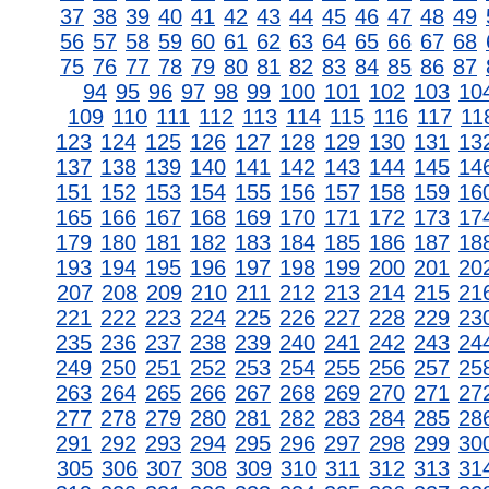
37
38
39
40
41
42
43
44
45
46
47
48
49
56
57
58
59
60
61
62
63
64
65
66
67
68
75
76
77
78
79
80
81
82
83
84
85
86
87
94
95
96
97
98
99
100
101
102
103
10
109
110
111
112
113
114
115
116
117
11
123
124
125
126
127
128
129
130
131
13
137
138
139
140
141
142
143
144
145
14
151
152
153
154
155
156
157
158
159
16
165
166
167
168
169
170
171
172
173
17
179
180
181
182
183
184
185
186
187
18
193
194
195
196
197
198
199
200
201
20
207
208
209
210
211
212
213
214
215
21
221
222
223
224
225
226
227
228
229
23
235
236
237
238
239
240
241
242
243
24
249
250
251
252
253
254
255
256
257
25
263
264
265
266
267
268
269
270
271
27
277
278
279
280
281
282
283
284
285
28
291
292
293
294
295
296
297
298
299
30
305
306
307
308
309
310
311
312
313
31