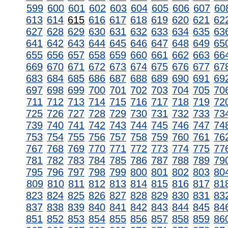
599
600
601
602
603
604
605
606
607
60
613
614
615
616
617
618
619
620
621
62
627
628
629
630
631
632
633
634
635
63
641
642
643
644
645
646
647
648
649
65
655
656
657
658
659
660
661
662
663
66
669
670
671
672
673
674
675
676
677
67
683
684
685
686
687
688
689
690
691
69
697
698
699
700
701
702
703
704
705
70
711
712
713
714
715
716
717
718
719
72
725
726
727
728
729
730
731
732
733
73
739
740
741
742
743
744
745
746
747
74
753
754
755
756
757
758
759
760
761
76
767
768
769
770
771
772
773
774
775
77
781
782
783
784
785
786
787
788
789
79
795
796
797
798
799
800
801
802
803
80
809
810
811
812
813
814
815
816
817
81
823
824
825
826
827
828
829
830
831
83
837
838
839
840
841
842
843
844
845
84
851
852
853
854
855
856
857
858
859
86