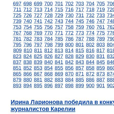
697
698
699
700
701
702
703
704
705
70
711
712
713
714
715
716
717
718
719
72
725
726
727
728
729
730
731
732
733
73
739
740
741
742
743
744
745
746
747
74
753
754
755
756
757
758
759
760
761
76
767
768
769
770
771
772
773
774
775
77
781
782
783
784
785
786
787
788
789
79
795
796
797
798
799
800
801
802
803
80
809
810
811
812
813
814
815
816
817
81
823
824
825
826
827
828
829
830
831
83
837
838
839
840
841
842
843
844
845
84
851
852
853
854
855
856
857
858
859
86
865
866
867
868
869
870
871
872
873
87
879
880
881
882
883
884
885
886
887
88
893
894
895
896
897
898
899
900
901
90
Ирина Ларионова победила в конк
журналистов Карелии