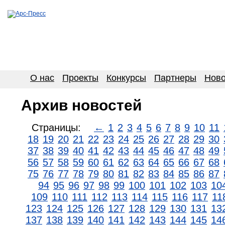
О нас
Проекты
Конкурсы
Партнеры
Ново
Архив новостей
Страницы:
←
1
2
3
4
5
6
7
8
9
10
11
18
19
20
21
22
23
24
25
26
27
28
29
30
37
38
39
40
41
42
43
44
45
46
47
48
49
56
57
58
59
60
61
62
63
64
65
66
67
68
75
76
77
78
79
80
81
82
83
84
85
86
87
94
95
96
97
98
99
100
101
102
103
10
109
110
111
112
113
114
115
116
117
11
123
124
125
126
127
128
129
130
131
13
137
138
139
140
141
142
143
144
145
14