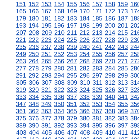
151
152
153
154
155
156
157
158
159
16
165
166
167
168
169
170
171
172
173
17
179
180
181
182
183
184
185
186
187
18
193
194
195
196
197
198
199
200
201
20
207
208
209
210
211
212
213
214
215
21
221
222
223
224
225
226
227
228
229
23
235
236
237
238
239
240
241
242
243
24
249
250
251
252
253
254
255
256
257
25
263
264
265
266
267
268
269
270
271
27
277
278
279
280
281
282
283
284
285
28
291
292
293
294
295
296
297
298
299
30
305
306
307
308
309
310
311
312
313
31
319
320
321
322
323
324
325
326
327
32
333
334
335
336
337
338
339
340
341
34
347
348
349
350
351
352
353
354
355
35
361
362
363
364
365
366
367
368
369
37
375
376
377
378
379
380
381
382
383
38
389
390
391
392
393
394
395
396
397
39
403
404
405
406
407
408
409
410
411
41