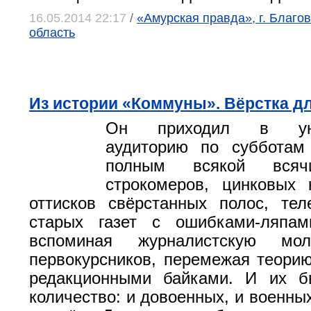
16.05.2014 22:17
/
«Амурская правда», г. Благо
область
Из истории «Коммуны». Вёрстка д
Он приходил в унив
аудиторию по субботам
полным всякой всячи
строкомеров, цинковых 
оттисков свёрстанных полос, тел
старых газет с ошибками-ляпа
вспоминая журналистскую мол
первокурсников, перемежая теорию
редакционными байками. И их б
количество: и довоенных, и военны