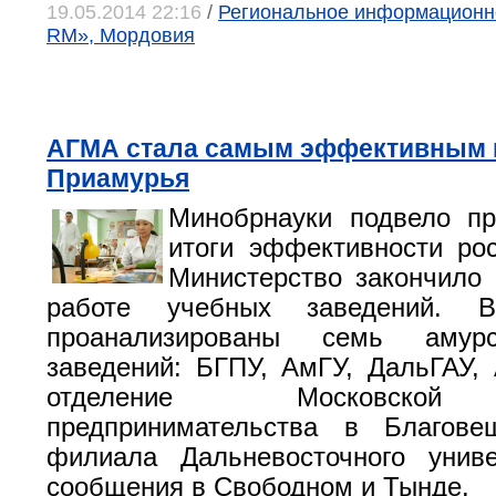
19.05.2014 22:16
/
Региональное информационно
RM», Мордовия
АГМА стала самым эффективным 
Приамурья
Минобрнауки подвело пр
итоги эффективности рос
Министерство закончило
работе учебных заведений. 
проанализированы семь амур
заведений: БГПУ, АмГУ, ДальГАУ,
отделение Московской
предпринимательства в Благов
филиала Дальневосточного униве
сообщения в Свободном и Тынде.