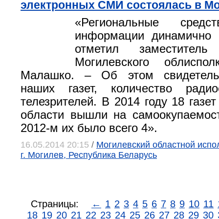
электронных СМИ состоялась в М
«Региональные средс
информации динамично р
отметил заместитель 
Могилевского облиспо
Малашко. – Об этом свидетель
наших газет, количество ради
телезрителей. В 2014 году 18 газе
области вышли на самоокупаемост
2012-м их было всего 4».
16.05.2014 20:15
/
Могилевский областной испо
г. Могилев, Республика Беларусь
Страницы:
←
1
2
3
4
5
6
7
8
9
10
11
18
19
20
21
22
23
24
25
26
27
28
29
30