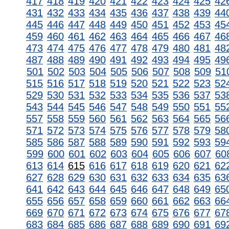
417
418
419
420
421
422
423
424
425
42
431
432
433
434
435
436
437
438
439
44
445
446
447
448
449
450
451
452
453
45
459
460
461
462
463
464
465
466
467
46
473
474
475
476
477
478
479
480
481
48
487
488
489
490
491
492
493
494
495
49
501
502
503
504
505
506
507
508
509
51
515
516
517
518
519
520
521
522
523
52
529
530
531
532
533
534
535
536
537
53
543
544
545
546
547
548
549
550
551
55
557
558
559
560
561
562
563
564
565
56
571
572
573
574
575
576
577
578
579
58
585
586
587
588
589
590
591
592
593
59
599
600
601
602
603
604
605
606
607
60
613
614
615
616
617
618
619
620
621
62
627
628
629
630
631
632
633
634
635
63
641
642
643
644
645
646
647
648
649
65
655
656
657
658
659
660
661
662
663
66
669
670
671
672
673
674
675
676
677
67
683
684
685
686
687
688
689
690
691
69