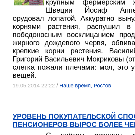
крупным фермерским х
Швеции Йосиф Аппе
орудовал лопатой. Аккуратно вын
корнями растения, распушил в
победоносным восклицанием прод
жирного дождевого червя, обвив
крепкие корни растения. Васил
Григорий Васильевич Мокриковы (от
слегка пожали плечами: мол, это у
вещей.
19.05.2014 22:22
/
Наше время, Ростов
УРОВЕНЬ ПОКУПАТЕЛЬСКОЙ СП
ПЕНСИОНЕРОВ ВЫРОС БОЛЕЕ ЧЕ