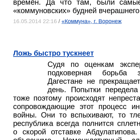
времён. Да что там, были самы
«коммуновских» будней вчерашнего
16.05.2014 22:16
/
«Коммуна», г. Воронеж
Ложь быстро тускнеет
Судя по оценкам экспер
подковерная борьба 
Дагестане не прекращае
день. Попытки передела
тоже поэтому происходят непрест
сопровождающие этот процесс и
войны. Они то вспыхивают, то тл
республика всегда полнится сплет
о скорой отставке Абдулатипова