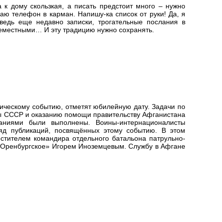
 к дому скользкая, а писать предстоит много – нужно
аю телефон в карман. Напишу-ка список от руки! Да, я
 ведь еще недавно записки, трогательные послания в
семестными… И эту традицию нужно сохранять.
рическому событию, отметят юбилейную дату. Задачи по
 СССР и оказанию помощи правительству Афганистана
аниями были выполнены. Воины-интернационалисты
ряд публикаций, посвящённых этому событию. В этом
стителем командира отдельного батальона патрульно-
«Оренбургское» Игорем Иноземцевым. Службу в Афгане