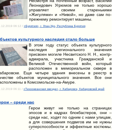
Несмотря на почтенный возраст, Василий
Леонидович Угрюмов не только хорошо
управляет своими старенькими
«Жигулями» и «Нивой», но даже сам по-
прежнему ремонтирует машины.
.12.2019 06:12 /
«Бурятия», г. Улан-Удэ, Республика Бурятия
бъектов культурного наследия стало больше
В этом году статус объекта культурного
наследия регионального значения
присвоен могиле Несвитского Н. Н., контр-
адмирала, участника Гражданской и
Великой Отечественной войн, который
расположен в мемориальном сквере в
абаровске. Еще четыре здания внесены в реестр в
ачестве объектов муниципального значения. Все они
асположены в Комсомольске-на-Амуре.
.12.2019 06:11 /
«Тихоокеанская звезда», г. Хабаровск, Хабаровский край
ерои – среди нас
Герои живут не только на страницах
эпосов и в кадрах блокбастеров, они –
среди нас, ходят по одним с нами улицам,
а для совершения подвигов им не нужны
суперспособности и эффектные костюмы.