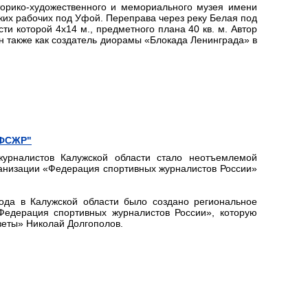
орико-художественного и мемориального музея имени
их рабочих под Уфой. Переправа через реку Белая под
сти которой 4х14 м., предметного плана 40 кв. м. Автор
н также как создатель диорамы «Блокада Ленинграда» в
"ФСЖР"
журналистов Калужской области стало неотъемлемой
анизации «Федерация спортивных журналистов России»
ода в Калужской области было создано региональное
едерация спортивных журналистов России», которую
азеты» Николай Долгополов.