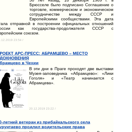
Брюсселе было подписано Соглашение о
торговле, коммерческом и экономическом
сотрудничестве между СССР и
Европейскими сообществами. Эта дата
тала отправной в построении официальных отношений
оссии как государства-продолжателя СССР с
вропейским союзом.
.12.2019 23:54 /
РОЕКТ АРС-ПРЕСС: АБРАМЦЕВО – МЕСТО
ДОХНОВЕНИЯ
брамцево в Чехии
В эти дни в Праге проходят две выставки
Музея-заповедника «Абрамцево»: «Лики
Гоголя» и «Театр начинается с
Абрамцева».
20.12.2019 23:22 /
0-летний ветеран из прибайкальского села
урунтаево продлил водительские права