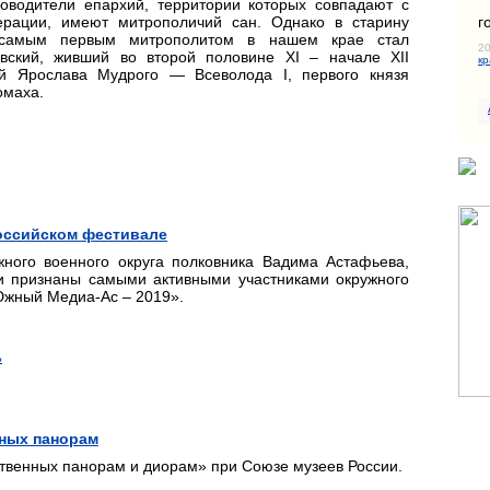
ководители епархий, территории которых совпадают с
г
ерации, имеют митрополичий сан. Однако в старину
 самым первым митрополитом в нашем крае стал
20
ский, живший во второй половине XI – начале XII
кр
ей Ярослава Мудрого — Всеволода I, первого князя
омаха.
оссийском фестивале
ного военного округа полковника Вадима Астафьева,
и признаны самыми активными участниками окружного
Южный Медиа-Ас – 2019».
ь
нных панорам
твенных панорам и диорам» при Союзе музеев России.