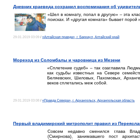
Дневник краеведа сохранил воспоминания об удивите
«Шел в комнату, попал в другую» – эта кл
поисках. И «другая комната» бывает порой 
29.01.2019 03:09
/
«Алтайская правда», г. Барнаул, Алтайский край
Мореход из Соломбалы и чаровница из Мезени
«Сплетение судеб» – так озаглавила Людм
как судьбы известных на Севере семейст
Беляевских, Шиловых, Пахомовых, Арханг
веков сплетались меж собой.
29.01.2019 03:08
/
«Правда Севера», г. Архангельск, Архангельская область
Первый владимирский митрополит правил из Переясла
Совсем недавно сменился глава Влади
(Смирнова), занимавшего пост архипа