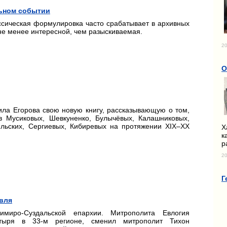
льном событии
ассическая формулировка часто срабатывает в архивных
не менее интересной, чем разыскиваемая.
20
О
ила Егорова свою новую книгу, рассказывающую о том,
в Мусиковых, Шевкуненко, Булычёвых, Калашниковых,
ельских, Сергиевых, Кибиревых на протяжении XIX–XX
Х
к
р
20
Г
вля
миро-Суздальской епархии. Митрополита Евлогия
стыря в 33-м регионе, сменил митрополит Тихон