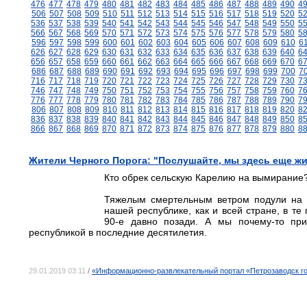
476
477
478
479
480
481
482
483
484
485
486
487
488
489
490
4
506
507
508
509
510
511
512
513
514
515
516
517
518
519
520
5
536
537
538
539
540
541
542
543
544
545
546
547
548
549
550
5
566
567
568
569
570
571
572
573
574
575
576
577
578
579
580
5
596
597
598
599
600
601
602
603
604
605
606
607
608
609
610
6
626
627
628
629
630
631
632
633
634
635
636
637
638
639
640
6
656
657
658
659
660
661
662
663
664
665
666
667
668
669
670
6
686
687
688
689
690
691
692
693
694
695
696
697
698
699
700
7
716
717
718
719
720
721
722
723
724
725
726
727
728
729
730
7
746
747
748
749
750
751
752
753
754
755
756
757
758
759
760
7
776
777
778
779
780
781
782
783
784
785
786
787
788
789
790
7
806
807
808
809
810
811
812
813
814
815
816
817
818
819
820
8
836
837
838
839
840
841
842
843
844
845
846
847
848
849
850
8
866
867
868
869
870
871
872
873
874
875
876
877
878
879
880
8
Жители Черного Порога: "Послушайте, мы здесь еще ж
Кто обрек сельскую Карелию на вымирание
Тяжелым смертельным ветром подули на 
нашей республике, как и всей стране, в те
90-е давно позади. А мы почему-то при
республикой в последние десятилетия.
29.01.2019 03:11
/
«Информационно-развлекательный портал «Петрозаводск гов