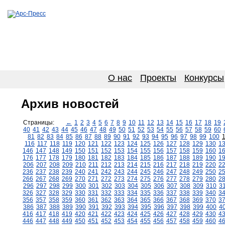
О нас
Проекты
Конкурсы
Архив новостей
Страницы:
←
1
2
3
4
5
6
7
8
9
10
11
12
13
14
15
16
17
18
19
40
41
42
43
44
45
46
47
48
49
50
51
52
53
54
55
56
57
58
59
60
81
82
83
84
85
86
87
88
89
90
91
92
93
94
95
96
97
98
99
100
116
117
118
119
120
121
122
123
124
125
126
127
128
129
130
1
146
147
148
149
150
151
152
153
154
155
156
157
158
159
160
1
176
177
178
179
180
181
182
183
184
185
186
187
188
189
190
1
206
207
208
209
210
211
212
213
214
215
216
217
218
219
220
2
236
237
238
239
240
241
242
243
244
245
246
247
248
249
250
2
266
267
268
269
270
271
272
273
274
275
276
277
278
279
280
2
296
297
298
299
300
301
302
303
304
305
306
307
308
309
310
3
326
327
328
329
330
331
332
333
334
335
336
337
338
339
340
3
356
357
358
359
360
361
362
363
364
365
366
367
368
369
370
3
386
387
388
389
390
391
392
393
394
395
396
397
398
399
400
4
416
417
418
419
420
421
422
423
424
425
426
427
428
429
430
4
446
447
448
449
450
451
452
453
454
455
456
457
458
459
460
4