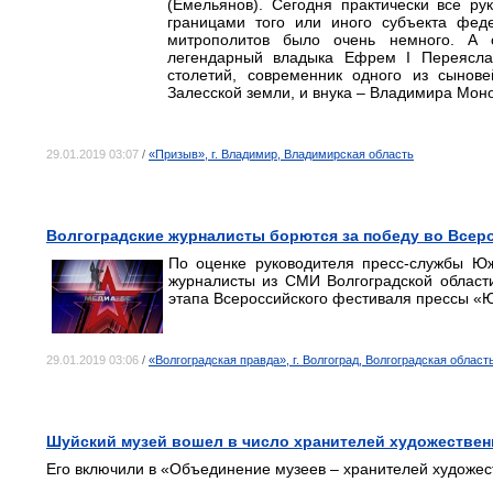
(Емельянов). Сегодня практически все ру
границами того или иного субъекта фед
митрополитов было очень немного. А
легендарный владыка Ефрем I Переяслав
столетий, современник одного из сынов
Залесской земли, и внука – Владимира Мон
29.01.2019 03:07
/
«Призыв», г. Владимир, Владимирская область
Волгоградские журналисты борются за победу во Всер
По оценке руководителя пресс-службы Юж
журналисты из СМИ Волгоградской област
этапа Всероссийского фестиваля прессы «
29.01.2019 03:06
/
«Волгоградская правда», г. Волгоград, Волгоградская област
Шуйский музей вошел в число хранителей художестве
Его включили в «Объединение музеев – хранителей художес