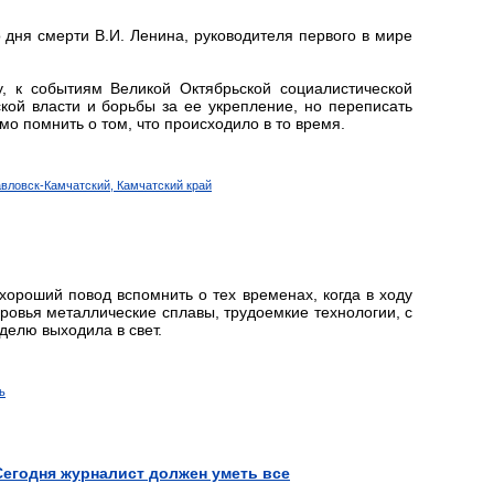
 дня смерти В.И. Ленина, руководителя первого в мире
, к событиям Великой Октябрьской социалистической
кой власти и борьбы за ее укрепление, но переписать
мо помнить о том, что происходило в то время.
авловск-Камчатский, Камчатский край
ороший повод вспомнить о тех временах, когда в ходу
ровья металлические сплавы, трудоемкие технологии, с
делю выходила в свет.
ь
егодня журналист должен уметь все