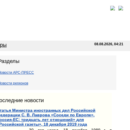
оры
08.08.2026, 04:21
Разделы
Новости АРС-ПРЕСС
Новости регионов
оследние новости
татья Министра иностранных дел Российской
едерации С. В. Лаврова «Соседи по Европе».
оссия-ЕС: тридцать лет отношений» для
Российской газеты», 18 декабря 2019 года
30 лет назад, 18 декабря 1989 г. в