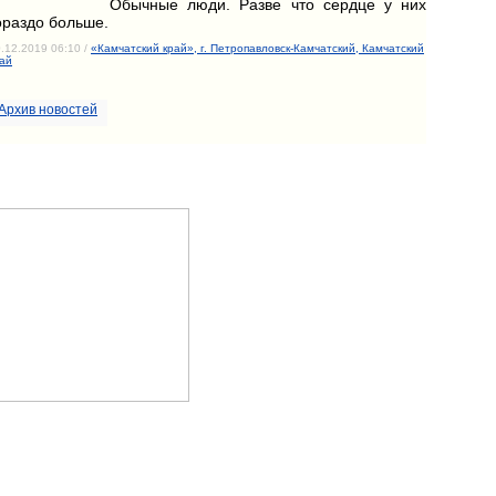
Обычные люди. Разве что сердце у них
ораздо больше.
.12.2019 06:10 /
«Камчатский край», г. Петропавловск-Камчатский, Камчатский
ай
Архив новостей