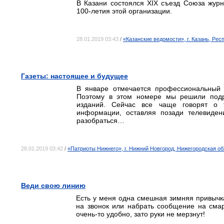
В Казани состоялся XIX съезд Союза журн
100-летия этой организации.
28.01.2019 03:43
/
«Казанские ведомости», г. Казань, Рес
Газеты: настоящее и будущее
В январе отмечается профессиональный п
Поэтому в этом номере мы решили подр
изданий. Сейчас все чаще говорят о т
информации, оставляя позади телевиден
разобраться…
28.01.2019 03:42
/
«Патриоты Нижнего», г. Нижний Новгород, Нижегородская о
Веди свою линию
Есть у меня одна смешная зимняя привычка
на звонок или набрать сообщение на сма
очень-то удобно, зато руки не мерзнут!