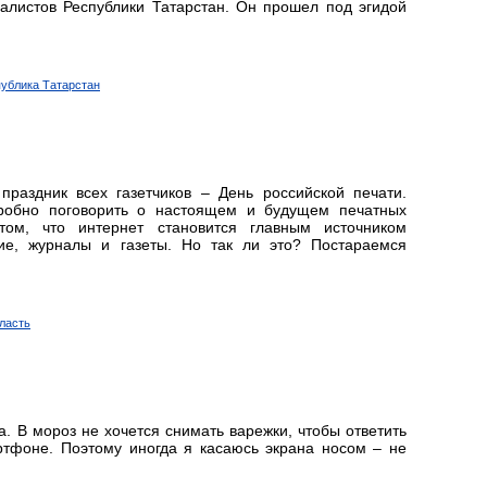
алистов Республики Татарстан. Он прошел под эгидой
публика Татарстан
раздник всех газетчиков – День российской печати.
обно поговорить о настоящем и будущем печатных
ом, что интернет становится главным источником
ие, журналы и газеты. Но так ли это? Постараемся
бласть
. В мороз не хочется снимать варежки, чтобы ответить
ртфоне. Поэтому иногда я касаюсь экрана носом – не