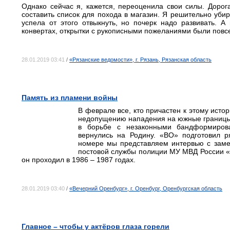
Однако сейчас я, кажется, переоценила свои силы. Дорога
составить список для похода в магазин. Я решительно убир
успела от этого отвыкнуть, но почерк надо развивать. А
конвертах, открытки с рукописными пожеланиями были пов
28.01.2019 03:41
/
«Рязанские ведомости», г. Рязань, Рязанская область
Память из пламени войны
В феврале все, кто причастен к этому исто
недопущению нападения на южные границы
в борьбе с незаконными бандформиров
вернулись на Родину. «ВО» подготовил 
номере мы представляем интервью с заме
постовой службы полиции МУ МВД России 
он проходил в 1986 – 1987 годах.
28.01.2019 03:40
/
«Вечерний Оренбург», г. Оренбург, Оренбургская область
Главное – чтобы у актёров глаза горели