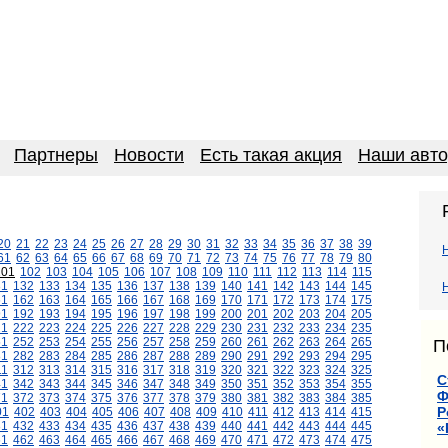
Партнеры
Новости
Есть такая акция
Наши авт
20
21
22
23
24
25
26
27
28
29
30
31
32
33
34
35
36
37
38
39
61
62
63
64
65
66
67
68
69
70
71
72
73
74
75
76
77
78
79
80
101
102
103
104
105
106
107
108
109
110
111
112
113
114
115
31
132
133
134
135
136
137
138
139
140
141
142
143
144
145
61
162
163
164
165
166
167
168
169
170
171
172
173
174
175
91
192
193
194
195
196
197
198
199
200
201
202
203
204
205
21
222
223
224
225
226
227
228
229
230
231
232
233
234
235
51
252
253
254
255
256
257
258
259
260
261
262
263
264
265
П
81
282
283
284
285
286
287
288
289
290
291
292
293
294
295
11
312
313
314
315
316
317
318
319
320
321
322
323
324
325
С
41
342
343
344
345
346
347
348
349
350
351
352
353
354
355
Ф
71
372
373
374
375
376
377
378
379
380
381
382
383
384
385
Р
01
402
403
404
405
406
407
408
409
410
411
412
413
414
415
31
432
433
434
435
436
437
438
439
440
441
442
443
444
445
«
61
462
463
464
465
466
467
468
469
470
471
472
473
474
475