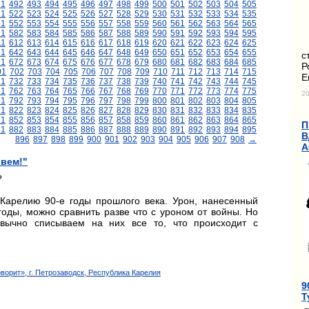
91
492
493
494
495
496
497
498
499
500
501
502
503
504
505
21
522
523
524
525
526
527
528
529
530
531
532
533
534
535
51
552
553
554
555
556
557
558
559
560
561
562
563
564
565
81
582
583
584
585
586
587
588
589
590
591
592
593
594
595
11
612
613
614
615
616
617
618
619
620
621
622
623
624
625
41
642
643
644
645
646
647
648
649
650
651
652
653
654
655
с
71
672
673
674
675
676
677
678
679
680
681
682
683
684
685
Р
01
702
703
704
705
706
707
708
709
710
711
712
713
714
715
Е
31
732
733
734
735
736
737
738
739
740
741
742
743
744
745
61
762
763
764
765
766
767
768
769
770
771
772
773
774
775
20
91
792
793
794
795
796
797
798
799
800
801
802
803
804
805
21
822
823
824
825
826
827
828
829
830
831
832
833
834
835
51
852
853
854
855
856
857
858
859
860
861
862
863
864
865
П
81
882
883
884
885
886
887
888
889
890
891
892
893
894
895
В
896
897
898
899
900
901
902
903
904
905
906
907
908
→
А
ивем!"
?
Карелию 90-е годы прошлого века. Урон, нанесенный
 годы, можно сравнить разве что с уроном от войны. Но
вычно списываем на них все то, что происходит с
орит», г. Петрозаводск, Республика Карелия
9
Т