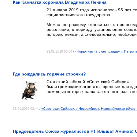
Как Камчатка хоронила Владимира Ленина
21 января 2019 года исполнилось 95 лет со
социалистического государства.
Можно по-разному относиться к прошлому
революции, к периоду установления советс
историю нельзя, а следовательно, необходи
29.01.2019 03:04
/
«Новая Камчатская правда», г. Петроп
Где рождались горячие строчки?
Столетний юбилей «Советской Сибири» — х
были громоздкие агрегаты, вредные для здо
помощью которых наша газета пять раз в не
28.01.2019 03:44
/
«Советская Сибирь», г. Новосибирск, Новосибирская област
Председатель Союза журналистов РТ Ильшат Аминов: С