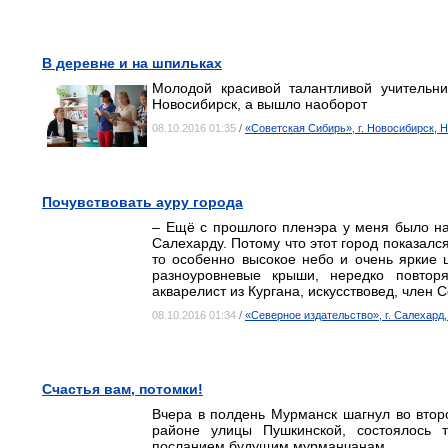
В деревне и на шпильках
Молодой красивой талантливой учительни
Новосибирск, а вышло наоборот
08.10.2016 01:35
/
«Советская Сибирь», г. Новосибирск, 
Почувствовать ауру города
– Ещё с прошлого пленэра у меня было н
Салехарду. Потому что этот город показал
то особенно высокое небо и очень яркие 
разноуровневые крыши, нередко повтор
акварелист из Кургана, искусствовед, член 
08.10.2016 01:34
/
«Северное издательство», г. Салехар
Счастья вам, потомки!
Вчера в полдень Мурманск шагнул во второ
районе улицы Пушкинской, состоялось 
посланием будущим мурманчанам.