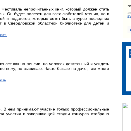
г
 Фестиваль непрочитанных книг, который должен стать
20
ы. Он будет полезен для всех любителей чтения, но в
кр
 и педагогов, которые хотят быть в курсе последних
т в Свердловской областной библиотеке для детей и
ласть
ко лет как на пенсии, но человек деятельный и усидеть
не вяжу, не вышиваю. Часто бываю на даче, там много
асть
и». В нем принимают участие только профессиональные
для участия в завершающей стадии конкурса отобрано