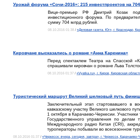
Урожай форума «Сочи-2016»: 215 инвестпроектов на 70
Вице-премьер РФ Дмитрий Козак под
инвестиционного форума. По предварите
сумму 704 млрд рублей.
08.10.2016 01:38
/
«Деловая газета. Юг», г. Краснодар, К
Кировчане высказались о романе «Анна Каренина»
Перед спектаклем Театра на Спасской «К
спрашивали кировчан о романе Льва Толсто
08.10.2016 01:37
/
«Vyatka.ru», г. Киров, Кировская област
Туристический маршрут Великий шелковый путь финиш
Заключительный этап стартовавшего в во
кавказскому участку Великого шелкового пу
1 октября в Карачаево-Черкесии. Участники
Государственного управления по делам ту
Международного радио Китая (CRI), аккред
туроператоры побывали во всесезонном тур
08.10.2016 01:37
/
«Черкесск: вчера, сегодня, завтра», г. Черкесск, Карачаево