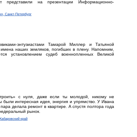
ект представили на презентации Информационно-
и», Санкт-Петербург
овиками-энтузиастами Тамарой Миллер и Татьяной
 имена наших земляков, погибших в плену. Напомним,
ются установлением судеб военнопленных Великой
троить» с нуля, даже если ты молодой, никому не
ы были интересная идея, энергия и упрямство. У Ивана
пара делала ремонт в квартире. А спустя полтора года
федеральный рынок.
 Хабаровский край