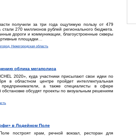
ласти получили за три года ощутимую пользу от 479
а стали 270 миллионов рублей регионального бюджета.
нные дороги и коммуникации, благоустроенные скверы
портивные площадки…
вгород, Нижегородская область
енению облика мегаполиса
CHEL 2020», куда участники присылают свои идеи по
бря в областном центре пройдет интеллектуальная
е предприниматели, а также специалисты в сфере
й обстановке обсудят проекты по визуальным решениям
асть
ерфи» в Лодейном Поле
оле построят храм, речной вокзал, ресторан для