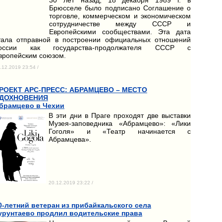
Брюсселе было подписано Соглашение о
торговле, коммерческом и экономическом
сотрудничестве между СССР и
Европейскими сообществами. Эта дата
тала отправной в построении официальных отношений
оссии как государства-продолжателя СССР с
вропейским союзом.
.12.2019 23:54 /
РОЕКТ АРС-ПРЕСС: АБРАМЦЕВО – МЕСТО
ДОХНОВЕНИЯ
брамцево в Чехии
В эти дни в Праге проходят две выставки
Музея-заповедника «Абрамцево»: «Лики
Гоголя» и «Театр начинается с
Абрамцева».
20.12.2019 23:22 /
0-летний ветеран из прибайкальского села
урунтаево продлил водительские права