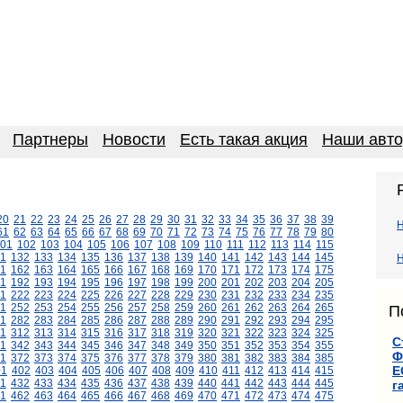
Партнеры
Новости
Есть такая акция
Наши авт
20
21
22
23
24
25
26
27
28
29
30
31
32
33
34
35
36
37
38
39
61
62
63
64
65
66
67
68
69
70
71
72
73
74
75
76
77
78
79
80
01
102
103
104
105
106
107
108
109
110
111
112
113
114
115
1
132
133
134
135
136
137
138
139
140
141
142
143
144
145
Н
1
162
163
164
165
166
167
168
169
170
171
172
173
174
175
1
192
193
194
195
196
197
198
199
200
201
202
203
204
205
1
222
223
224
225
226
227
228
229
230
231
232
233
234
235
1
252
253
254
255
256
257
258
259
260
261
262
263
264
265
П
1
282
283
284
285
286
287
288
289
290
291
292
293
294
295
11
312
313
314
315
316
317
318
319
320
321
322
323
324
325
С
1
342
343
344
345
346
347
348
349
350
351
352
353
354
355
Ф
1
372
373
374
375
376
377
378
379
380
381
382
383
384
385
Е
01
402
403
404
405
406
407
408
409
410
411
412
413
414
415
1
432
433
434
435
436
437
438
439
440
441
442
443
444
445
г
1
462
463
464
465
466
467
468
469
470
471
472
473
474
475