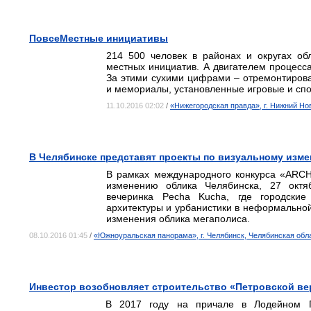
ПовсеМестные инициативы
214 500 человек в районах и округах об
местных инициатив. А двигателем процесс
За этими сухими цифрами – отремонтирова
и мемориалы, установленные игровые и с
11.10.2016 02:02
/
«Нижегородская правда», г. Нижний Но
В Челябинске представят проекты по визуальному изм
В рамках международного конкурса «ARCH
изменению облика Челябинска, 27 октя
вечеринка Pecha Kucha, где городски
архитектуры и урбанистики в неформально
изменения облика мегаполиса.
08.10.2016 01:45
/
«Южноуральская панорама», г. Челябинск, Челябинская обл
Инвестор возобновляет строительство «Петровской в
В 2017 году на причале в Лодейном П