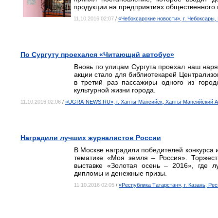
продукции на предприятиях общественного п
11.10.2016 02:07
/
«Чебоксарские новости», г. Чебоксары
По Сургуту проехался «Читающий автобус»
Вновь по улицам Сургута проехал наш нар
акции стало для библиотекарей Централизо
в третий раз пассажиры одного из город
культурной жизни города.
11.10.2016 02:06
/
«UGRA-NEWS.RU», г. Ханты-Мансийск, Ханты-Мансийский 
Наградили лучших журналистов России
В Москве наградили победителей конкурса 
тематике «Моя земля – Россия». Торжес
выставке «Золотая осень – 2016», где 
дипломы и денежные призы.
11.10.2016 02:05
/
«Республика Татарстан», г. Казань, Ре