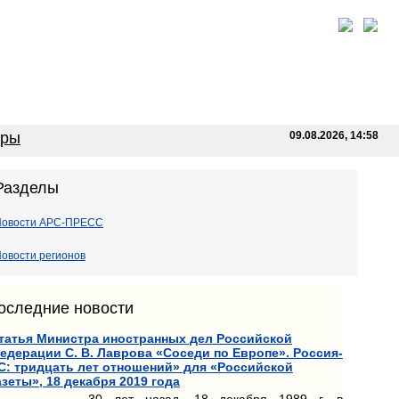
оры
09.08.2026, 14:58
Разделы
Новости АРС-ПРЕСС
овости регионов
оследние новости
татья Министра иностранных дел Российской
едерации С. В. Лаврова «Соседи по Европе». Россия-
С: тридцать лет отношений» для «Российской
азеты», 18 декабря 2019 года
30 лет назад, 18 декабря 1989 г. в