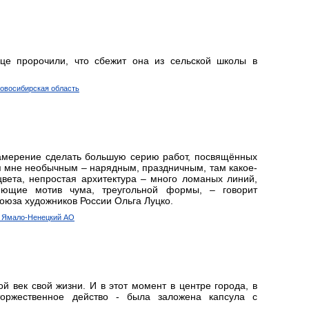
це пророчили, что сбежит она из сельской школы в
Новосибирская область
амерение сделать большую серию работ, посвящённых
ся мне необычным – нарядным, праздничным, там какое-
цвета, непростая архитектура – много ломаных линий,
яющие мотив чума, треугольной формы, – говорит
Союза художников России Ольга Луцко.
д, Ямало-Ненецкий АО
й век свой жизни. И в этот момент в центре города, в
торжественное действо - была заложена капсула с