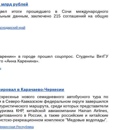
4 млрд рублей
вел итоги прошедшего в Сочи международного
льным данным, заключено 215 соглашений на общую
раснодарский край
аренин» в городе прошел соцопрос. Студенты ВятГУ
го «Анна Каренина».
ь
ировал в Карачаево-Черкесии
скресенье нового семидневного автобусного тура по
ти в Северо-Кавказском федеральном округе завершился
 туристического маршрута, среди которых представители
ризма КНР, китайской авиакомпании Hainan Airlines,
итованного в России, а также российские и китайские
истско-рекреационном комплексе "Медовые водопады".
-Черкесская Республика