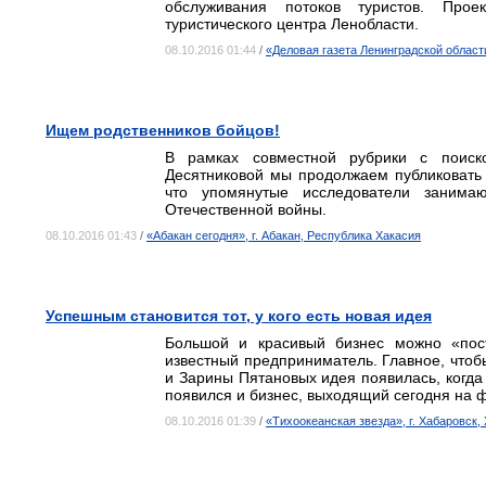
обслуживания потоков туристов. Про
туристического центра Ленобласти.
08.10.2016 01:44
/
«Деловая газета Ленинградской област
Ищем родственников бойцов!
В рамках совместной рубрики с поиск
Десятниковой мы продолжаем публиковать
что упомянутые исследователи занима
Отечественной войны.
08.10.2016 01:43
/
«Абакан сегодня», г. Абакан, Республика Хакасия
Успешным становится тот, у кого есть новая идея
Большой и красивый бизнес можно «пос
известный предприниматель. Главное, чтоб
и Зарины Пятановых идея появилась, когда 
появился и бизнес, выходящий сегодня на 
08.10.2016 01:39
/
«Тихоокеанская звезда», г. Хабаровск,