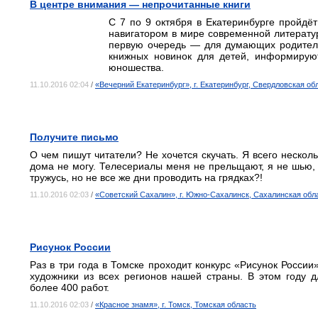
В центре внимания — непрочитанные книги
С 7 по 9 октября в Екатеринбурге пройдёт
навигатором в мире современной литератур
первую очередь — для думающих родителей
книжных новинок для детей, информирую
юношества.
11.10.2016 02:04
/
«Вечерний Екатеринбург», г. Екатеринбург, Свердловская об
Получите письмо
О чем пишут читатели? Не хочется скучать. Я всего несколь
дома не могу. Телесериалы меня не прельщают, я не шью, 
тружусь, но не все же дни проводить на грядках?!
11.10.2016 02:03
/
«Советский Сахалин», г. Южно-Сахалинск, Сахалинская обл
Рисунок России
Раз в три года в Томске проходит конкурс «Рисунок Росси
художники из всех регионов нашей страны. В этом году 
более 400 работ.
11.10.2016 02:03
/
«Красное знамя», г. Томск, Томская область