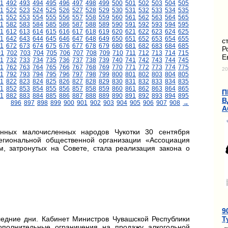
1
492
493
494
495
496
497
498
499
500
501
502
503
504
505
1
522
523
524
525
526
527
528
529
530
531
532
533
534
535
1
552
553
554
555
556
557
558
559
560
561
562
563
564
565
1
582
583
584
585
586
587
588
589
590
591
592
593
594
595
11
612
613
614
615
616
617
618
619
620
621
622
623
624
625
1
642
643
644
645
646
647
648
649
650
651
652
653
654
655
с
1
672
673
674
675
676
677
678
679
680
681
682
683
684
685
Р
01
702
703
704
705
706
707
708
709
710
711
712
713
714
715
Е
1
732
733
734
735
736
737
738
739
740
741
742
743
744
745
1
762
763
764
765
766
767
768
769
770
771
772
773
774
775
20
1
792
793
794
795
796
797
798
799
800
801
802
803
804
805
1
822
823
824
825
826
827
828
829
830
831
832
833
834
835
1
852
853
854
855
856
857
858
859
860
861
862
863
864
865
П
1
882
883
884
885
886
887
888
889
890
891
892
893
894
895
В
896
897
898
899
900
901
902
903
904
905
906
907
908
→
А
нных малочисленных народов Чукотки 30 сентября
егиональной общественной организации «Ассоциация
, затронутых на Совете, стала реализация закона о
9
Т
едние дни. Кабинет Министров Чувашской Республики
ополнительные ограничения на продажу алкогольной