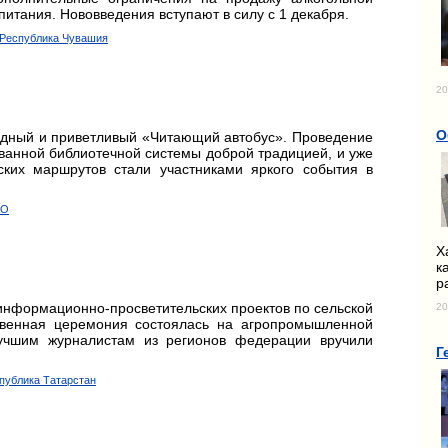
итания. Нововведения вступают в силу с 1 декабря.
, Республика Чувашия
20
О
ядный и приветливый «Читающий автобус». Проведение
ванной библиотечной системы доброй традицией, и уже
ских маршрутов стали участниками яркого события в
АО
Х
к
р
информационно-просветительских проектов по сельской
20
твенная церемония состоялась на агропромышленной
лучшим журналистам из регионов федерации вручили
Г
спублика Татарстан