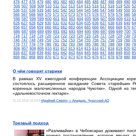
476
477
478
479
480
481
482
483
484
485
486
487
488
489
490
49
506
507
508
509
510
511
512
513
514
515
516
517
518
519
520
52
536
537
538
539
540
541
542
543
544
545
546
547
548
549
550
55
566
567
568
569
570
571
572
573
574
575
576
577
578
579
580
58
596
597
598
599
600
601
602
603
604
605
606
607
608
609
610
6
626
627
628
629
630
631
632
633
634
635
636
637
638
639
640
64
656
657
658
659
660
661
662
663
664
665
666
667
668
669
670
67
686
687
688
689
690
691
692
693
694
695
696
697
698
699
700
7
716
717
718
719
720
721
722
723
724
725
726
727
728
729
730
73
746
747
748
749
750
751
752
753
754
755
756
757
758
759
760
76
776
777
778
779
780
781
782
783
784
785
786
787
788
789
790
79
806
807
808
809
810
811
812
813
814
815
816
817
818
819
820
82
836
837
838
839
840
841
842
843
844
845
846
847
848
849
850
85
866
867
868
869
870
871
872
873
874
875
876
877
878
879
880
88
О чём говорят старики
В рамках XV ежегодной конференции Ассоциации коре
состоялось расширенное заседание Совета старейшин Р
коренных малочисленных народов Чукотки». Одной из тем
«дальневосточном гектаре».
11.10.2016 02:09
/
«Крайний Север», г. Анадырь. Чукотский АО
Трезвый подход
«Разливайки» в Чебоксарах доживают посл
принял постановление, которое вводит д