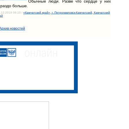
Обычные люди. Разве что сердце у них
ораздо больше.
.12.2019 06:10 /
«Камчатский край», г. Петропавловск-Камчатский, Камчатский
ай
Архив новостей