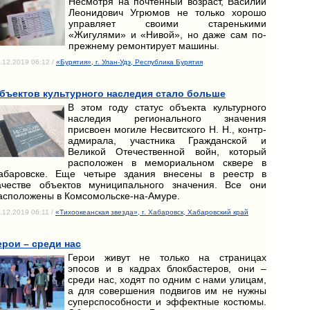
Несмотря на почтенный возраст, Василий
Леонидович Угрюмов не только хорошо
управляет своими старенькими
«Жигулями» и «Нивой», но даже сам по-
прежнему ремонтирует машины.
.12.2019 06:12 /
«Бурятия», г. Улан-Удэ, Республика Бурятия
бъектов культурного наследия стало больше
В этом году статус объекта культурного
наследия регионального значения
присвоен могиле Несвитского Н. Н., контр-
адмирала, участника Гражданской и
Великой Отечественной войн, который
расположен в мемориальном сквере в
абаровске. Еще четыре здания внесены в реестр в
ачестве объектов муниципального значения. Все они
асположены в Комсомольске-на-Амуре.
.12.2019 06:11 /
«Тихоокеанская звезда», г. Хабаровск, Хабаровский край
ерои – среди нас
Герои живут не только на страницах
эпосов и в кадрах блокбастеров, они –
среди нас, ходят по одним с нами улицам,
а для совершения подвигов им не нужны
суперспособности и эффектные костюмы.