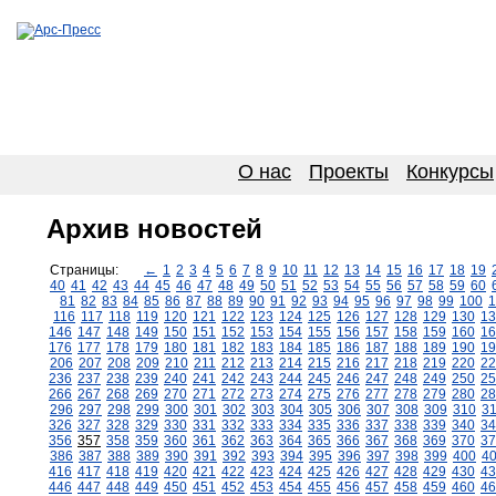
О нас
Проекты
Конкурсы
Архив новостей
Страницы:
←
1
2
3
4
5
6
7
8
9
10
11
12
13
14
15
16
17
18
19
40
41
42
43
44
45
46
47
48
49
50
51
52
53
54
55
56
57
58
59
60
81
82
83
84
85
86
87
88
89
90
91
92
93
94
95
96
97
98
99
100
1
116
117
118
119
120
121
122
123
124
125
126
127
128
129
130
13
146
147
148
149
150
151
152
153
154
155
156
157
158
159
160
16
176
177
178
179
180
181
182
183
184
185
186
187
188
189
190
19
206
207
208
209
210
211
212
213
214
215
216
217
218
219
220
22
236
237
238
239
240
241
242
243
244
245
246
247
248
249
250
25
266
267
268
269
270
271
272
273
274
275
276
277
278
279
280
28
296
297
298
299
300
301
302
303
304
305
306
307
308
309
310
3
326
327
328
329
330
331
332
333
334
335
336
337
338
339
340
34
356
357
358
359
360
361
362
363
364
365
366
367
368
369
370
37
386
387
388
389
390
391
392
393
394
395
396
397
398
399
400
4
416
417
418
419
420
421
422
423
424
425
426
427
428
429
430
43
446
447
448
449
450
451
452
453
454
455
456
457
458
459
460
46