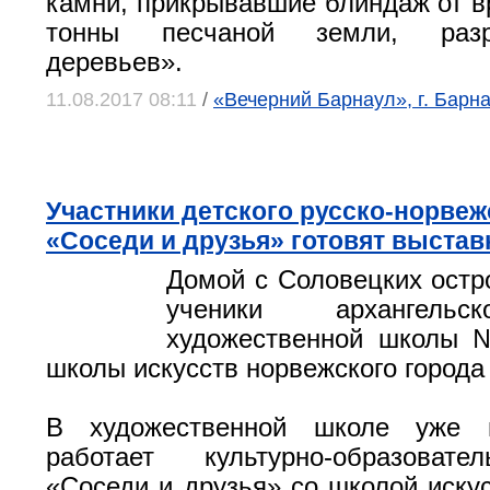
камни, прикрывавшие блиндаж от вр
тонны песчаной земли, разр
деревьев».
11.08.2017 08:11
/
«Вечерний Барнаул», г. Барна
Участники детского русско-норвеж
«Соседи и друзья» готовят выстав
Домой с Соловецких остр
ученики архангельс
художественной школы 
школы искусств норвежского города
В художественной школе уже н
работает культурно-образоват
«Соседи и друзья» со школой искус