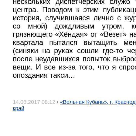
нескольких диспетчерских служб 
центра. Поводом к этим публика
история, случившаяся лично с журн
со мной) дождливым утром, ко
грязнющего «Хёндая» от «Везет» на
квартала пытался вытащить ме
(синяки на руках сошли где-то че
после неудавшихся попыток выбро
вещи. И все из-за того, что я спр
опоздания такси…
14.08.2017 08:12
/
«Вольная Кубань», г. Красно
край