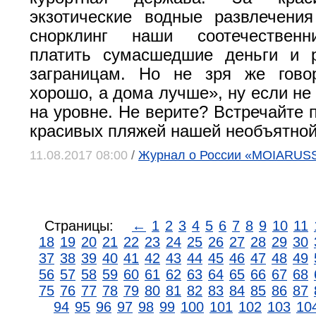
экзотические водные развлечени
снорклинг наши соотечественн
платить сумасшедшие деньги и р
заграницам. Но не зря же говор
хорошо, а дома лучше», ну если не
на уровне. Не верите? Встречайте 
красивых пляжей нашей необъятной
11.08.2017 08:00
/
Журнал о России «MOIARUS
Страницы:
←
1
2
3
4
5
6
7
8
9
10
11
18
19
20
21
22
23
24
25
26
27
28
29
30
37
38
39
40
41
42
43
44
45
46
47
48
49
56
57
58
59
60
61
62
63
64
65
66
67
68
75
76
77
78
79
80
81
82
83
84
85
86
87
94
95
96
97
98
99
100
101
102
103
10