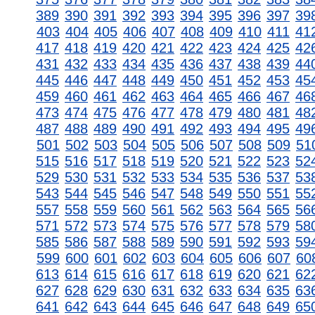
389
390
391
392
393
394
395
396
397
39
403
404
405
406
407
408
409
410
411
41
417
418
419
420
421
422
423
424
425
42
431
432
433
434
435
436
437
438
439
44
445
446
447
448
449
450
451
452
453
45
459
460
461
462
463
464
465
466
467
46
473
474
475
476
477
478
479
480
481
48
487
488
489
490
491
492
493
494
495
49
501
502
503
504
505
506
507
508
509
51
515
516
517
518
519
520
521
522
523
52
529
530
531
532
533
534
535
536
537
53
543
544
545
546
547
548
549
550
551
55
557
558
559
560
561
562
563
564
565
56
571
572
573
574
575
576
577
578
579
58
585
586
587
588
589
590
591
592
593
59
599
600
601
602
603
604
605
606
607
60
613
614
615
616
617
618
619
620
621
62
627
628
629
630
631
632
633
634
635
63
641
642
643
644
645
646
647
648
649
65