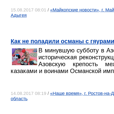
15.08.2017 08:01
/
«Майкопские новости», г. Ма
Адыгея
Как не поладили османы с гяурам
В минувшую субботу в Аз
историческая реконструкц
Азовскую крепость ме
казаками и воинами Османской им
14.08.2017 08:19
/
«Наше время», г. Ростов-на-Д
область