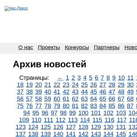
О нас
Проекты
Конкурсы
Партнеры
Ново
Архив новостей
Страницы:
←
1
2
3
4
5
6
7
8
9
10
11
18
19
20
21
22
23
24
25
26
27
28
29
30
37
38
39
40
41
42
43
44
45
46
47
48
49
56
57
58
59
60
61
62
63
64
65
66
67
68
75
76
77
78
79
80
81
82
83
84
85
86
87
94
95
96
97
98
99
100
101
102
103
10
109
110
111
112
113
114
115
116
117
11
123
124
125
126
127
128
129
130
131
13
137
138
139
140
141
142
143
144
145
14