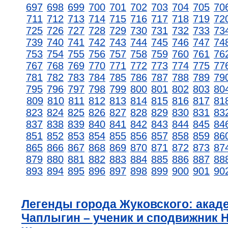
697
698
699
700
701
702
703
704
705
70
711
712
713
714
715
716
717
718
719
72
725
726
727
728
729
730
731
732
733
73
739
740
741
742
743
744
745
746
747
74
753
754
755
756
757
758
759
760
761
76
767
768
769
770
771
772
773
774
775
77
781
782
783
784
785
786
787
788
789
79
795
796
797
798
799
800
801
802
803
80
809
810
811
812
813
814
815
816
817
81
823
824
825
826
827
828
829
830
831
83
837
838
839
840
841
842
843
844
845
84
851
852
853
854
855
856
857
858
859
86
865
866
867
868
869
870
871
872
873
87
879
880
881
882
883
884
885
886
887
88
893
894
895
896
897
898
899
900
901
90
Легенды города Жуковского: акад
Чаплыгин – ученик и сподвижник Н.