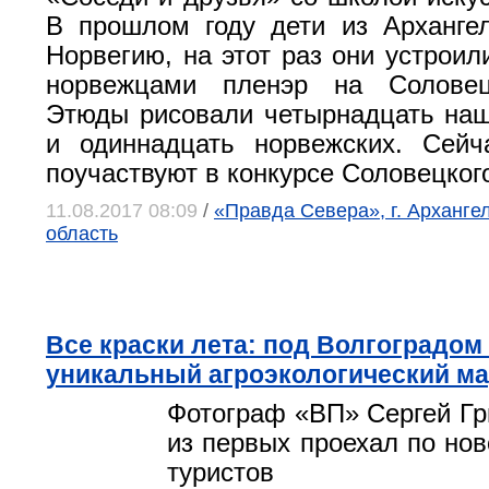
В прошлом году дети из Арханге
Норвегию, на этот раз они устроил
норвежцами пленэр на Соловец
Этюды рисовали четырнадцать на
и одиннадцать норвежских. Сейч
поучаствуют в конкурсе Соловецког
11.08.2017 08:09
/
«Правда Севера», г. Арханге
область
Все краски лета: под Волгоградом
уникальный агроэкологический м
Фотограф «ВП» Сергей Гр
из первых проехал по нов
туристов