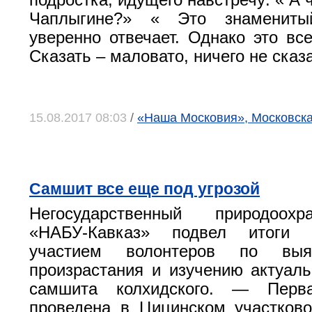
подростка, идущего навстречу: « А 
Чаплыгине?» « Это знамениты
уверенно отвечает. Однако это все
Сказать – маловато, ничего не ска
15.08.2017 08:03
/
«Наша Московия», Московска
Самшит все еще под угрозой
Негосударственный природоох
«НАБУ-Кавказ» подвел итоги 
участием волонтеров по выя
произрастания и изучению актуаль
самшита колхидского. — Перва
проведена в Цицинском участков