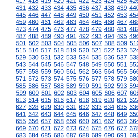
417
418
419
420
421
422
423
424
425
42
431
432
433
434
435
436
437
438
439
44
445
446
447
448
449
450
451
452
453
45
459
460
461
462
463
464
465
466
467
46
473
474
475
476
477
478
479
480
481
48
487
488
489
490
491
492
493
494
495
49
501
502
503
504
505
506
507
508
509
51
515
516
517
518
519
520
521
522
523
52
529
530
531
532
533
534
535
536
537
53
543
544
545
546
547
548
549
550
551
55
557
558
559
560
561
562
563
564
565
56
571
572
573
574
575
576
577
578
579
58
585
586
587
588
589
590
591
592
593
59
599
600
601
602
603
604
605
606
607
60
613
614
615
616
617
618
619
620
621
62
627
628
629
630
631
632
633
634
635
63
641
642
643
644
645
646
647
648
649
65
655
656
657
658
659
660
661
662
663
66
669
670
671
672
673
674
675
676
677
67
683
684
685
686
687
688
689
690
691
69