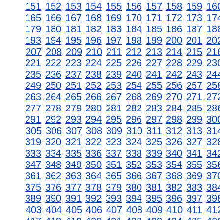
151
152
153
154
155
156
157
158
159
16
165
166
167
168
169
170
171
172
173
17
179
180
181
182
183
184
185
186
187
18
193
194
195
196
197
198
199
200
201
20
207
208
209
210
211
212
213
214
215
21
221
222
223
224
225
226
227
228
229
23
235
236
237
238
239
240
241
242
243
24
249
250
251
252
253
254
255
256
257
25
263
264
265
266
267
268
269
270
271
27
277
278
279
280
281
282
283
284
285
28
291
292
293
294
295
296
297
298
299
30
305
306
307
308
309
310
311
312
313
31
319
320
321
322
323
324
325
326
327
32
333
334
335
336
337
338
339
340
341
34
347
348
349
350
351
352
353
354
355
35
361
362
363
364
365
366
367
368
369
37
375
376
377
378
379
380
381
382
383
38
389
390
391
392
393
394
395
396
397
39
403
404
405
406
407
408
409
410
411
41