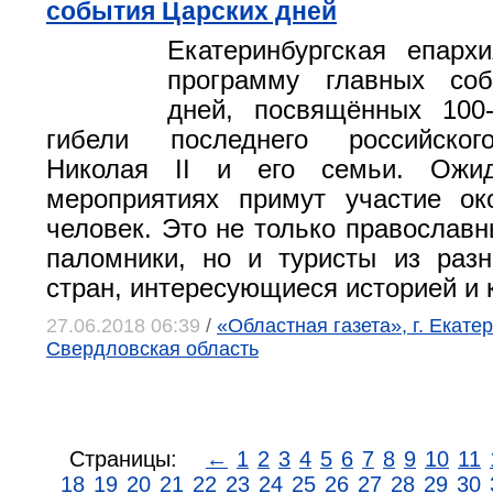
события Царских дней
Екатеринбургская епарх
программу главных со
дней, посвящённых 100
гибели последнего российског
Николая II и его семьи. Ожид
мероприятиях примут участие ок
человек. Это не только православ
паломники, но и туристы из раз
стран, интересующиеся историей и 
27.06.2018 06:39
/
«Областная газета», г. Екатер
Свердловская область
Страницы:
←
1
2
3
4
5
6
7
8
9
10
11
18
19
20
21
22
23
24
25
26
27
28
29
30