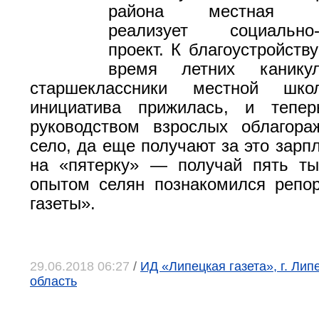
района местная ад
реализует социально-п
проект. К благоустройств
время летних канику
старшеклассники местной шко
инициатива прижилась, и тепе
руководством взрослых облагора
село, да еще получают за это зарп
на «пятерку» — получай пять ты
опытом селян познакомился репо
газеты».
29.06.2018 06:27
/
ИД «Липецкая газета», г. Лип
область