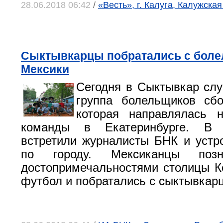
28.06.2018 06:42
/
«Весть», г. Калуга, Калужская
Сыктывкарцы побратались с боле
Мексики
Сегодня в Сыктывкар сл
группа болельщиков сбо
которая направлялась 
команды в Екатеринбурге. В 
встретили журналисты БНК и устр
по городу. Мексиканцы позн
достопримечальностями столицы К
футбол и побратались с сыктывкар