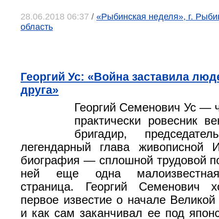
28.06.2018 06:37
/
«Рыбинская неделя», г. Рыби
область
Георгий Ус: «Война заставила люд
друга»
Георгий Семенович Ус — ч
практически ровесник век
бригадир, председате
легендарный глава живописной 
биография — сплошной трудовой под
ней еще одна малоизвестная
страница. Георгий Семенович 
первое известие о начале Великой
и как сам заканчивал ее под япон