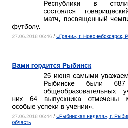
Республики в стол
состоялся товарищеск
матч, посвященный чемп
футболу.
27.06.2018 06:46
/
«Грани», г. Новочебоксарск,
Вами гордится Рыбинск
25 июня самыми уважае
Рыбинске были 687 
общеобразовательных у
них 64 выпускника отмечены 
особые успехи в учении».
27.06.2018 06:44
/
«Рыбинская неделя», г. Рыби
область