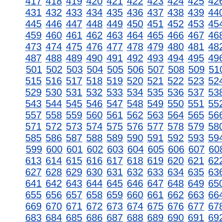
417
418
419
420
421
422
423
424
425
42
431
432
433
434
435
436
437
438
439
44
445
446
447
448
449
450
451
452
453
45
459
460
461
462
463
464
465
466
467
46
473
474
475
476
477
478
479
480
481
48
487
488
489
490
491
492
493
494
495
49
501
502
503
504
505
506
507
508
509
51
515
516
517
518
519
520
521
522
523
52
529
530
531
532
533
534
535
536
537
53
543
544
545
546
547
548
549
550
551
55
557
558
559
560
561
562
563
564
565
56
571
572
573
574
575
576
577
578
579
58
585
586
587
588
589
590
591
592
593
59
599
600
601
602
603
604
605
606
607
60
613
614
615
616
617
618
619
620
621
62
627
628
629
630
631
632
633
634
635
63
641
642
643
644
645
646
647
648
649
65
655
656
657
658
659
660
661
662
663
66
669
670
671
672
673
674
675
676
677
67
683
684
685
686
687
688
689
690
691
69