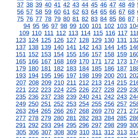
37
38
39
40
41
42
43
44
45
46
47
48
49
56
57
58
59
60
61
62
63
64
65
66
67
68
75
76
77
78
79
80
81
82
83
84
85
86
87
94
95
96
97
98
99
100
101
102
103
10
109
110
111
112
113
114
115
116
117
11
123
124
125
126
127
128
129
130
131
13
137
138
139
140
141
142
143
144
145
14
151
152
153
154
155
156
157
158
159
16
165
166
167
168
169
170
171
172
173
17
179
180
181
182
183
184
185
186
187
18
193
194
195
196
197
198
199
200
201
20
207
208
209
210
211
212
213
214
215
21
221
222
223
224
225
226
227
228
229
23
235
236
237
238
239
240
241
242
243
24
249
250
251
252
253
254
255
256
257
25
263
264
265
266
267
268
269
270
271
27
277
278
279
280
281
282
283
284
285
28
291
292
293
294
295
296
297
298
299
30
305
306
307
308
309
310
311
312
313
31