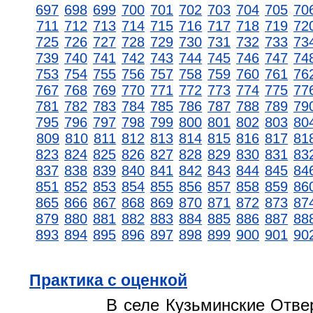
697
698
699
700
701
702
703
704
705
70
711
712
713
714
715
716
717
718
719
72
725
726
727
728
729
730
731
732
733
73
739
740
741
742
743
744
745
746
747
74
753
754
755
756
757
758
759
760
761
76
767
768
769
770
771
772
773
774
775
77
781
782
783
784
785
786
787
788
789
79
795
796
797
798
799
800
801
802
803
80
809
810
811
812
813
814
815
816
817
81
823
824
825
826
827
828
829
830
831
83
837
838
839
840
841
842
843
844
845
84
851
852
853
854
855
856
857
858
859
86
865
866
867
868
869
870
871
872
873
87
879
880
881
882
883
884
885
886
887
88
893
894
895
896
897
898
899
900
901
90
Практика с оценкой
В селе Кузьминские Отве