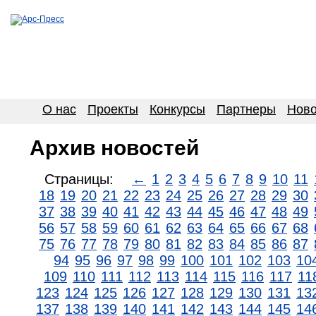
О нас
Проекты
Конкурсы
Партнеры
Ново
Архив новостей
Страницы:
←
1
2
3
4
5
6
7
8
9
10
11
18
19
20
21
22
23
24
25
26
27
28
29
30
37
38
39
40
41
42
43
44
45
46
47
48
49
56
57
58
59
60
61
62
63
64
65
66
67
68
75
76
77
78
79
80
81
82
83
84
85
86
87
94
95
96
97
98
99
100
101
102
103
10
109
110
111
112
113
114
115
116
117
11
123
124
125
126
127
128
129
130
131
13
137
138
139
140
141
142
143
144
145
14