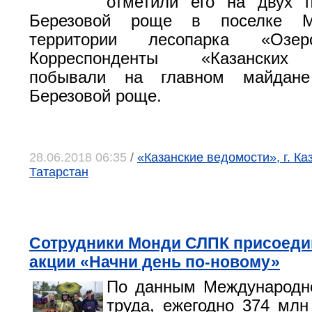
отметили его на двух 
Березовой роще в поселке 
территории лесопарка «Озер
Корреспонденты «Казанских 
побывали на главном майдан
Березовой роще.
28.06.2018 06:35
/
«Казанские ведомости», г. Ка
Татарстан
Сотрудники Монди СЛПК присоеди
акции «Начни день по-новому»
По данным Международно
труда, ежегодно 374 мл