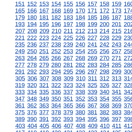
151
152
153
154
155
156
157
158
159
16
165
166
167
168
169
170
171
172
173
17
179
180
181
182
183
184
185
186
187
18
193
194
195
196
197
198
199
200
201
20
207
208
209
210
211
212
213
214
215
21
221
222
223
224
225
226
227
228
229
23
235
236
237
238
239
240
241
242
243
24
249
250
251
252
253
254
255
256
257
25
263
264
265
266
267
268
269
270
271
27
277
278
279
280
281
282
283
284
285
28
291
292
293
294
295
296
297
298
299
30
305
306
307
308
309
310
311
312
313
31
319
320
321
322
323
324
325
326
327
32
333
334
335
336
337
338
339
340
341
34
347
348
349
350
351
352
353
354
355
35
361
362
363
364
365
366
367
368
369
37
375
376
377
378
379
380
381
382
383
38
389
390
391
392
393
394
395
396
397
39
403
404
405
406
407
408
409
410
411
41