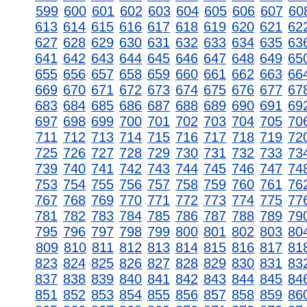
599
600
601
602
603
604
605
606
607
60
613
614
615
616
617
618
619
620
621
62
627
628
629
630
631
632
633
634
635
63
641
642
643
644
645
646
647
648
649
65
655
656
657
658
659
660
661
662
663
66
669
670
671
672
673
674
675
676
677
67
683
684
685
686
687
688
689
690
691
69
697
698
699
700
701
702
703
704
705
70
711
712
713
714
715
716
717
718
719
72
725
726
727
728
729
730
731
732
733
73
739
740
741
742
743
744
745
746
747
74
753
754
755
756
757
758
759
760
761
76
767
768
769
770
771
772
773
774
775
77
781
782
783
784
785
786
787
788
789
79
795
796
797
798
799
800
801
802
803
80
809
810
811
812
813
814
815
816
817
81
823
824
825
826
827
828
829
830
831
83
837
838
839
840
841
842
843
844
845
84
851
852
853
854
855
856
857
858
859
86