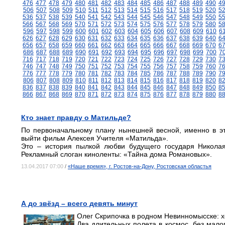
476
477
478
479
480
481
482
483
484
485
486
487
488
489
490
4
506
507
508
509
510
511
512
513
514
515
516
517
518
519
520
5
536
537
538
539
540
541
542
543
544
545
546
547
548
549
550
5
566
567
568
569
570
571
572
573
574
575
576
577
578
579
580
5
596
597
598
599
600
601
602
603
604
605
606
607
608
609
610
6
626
627
628
629
630
631
632
633
634
635
636
637
638
639
640
6
656
657
658
659
660
661
662
663
664
665
666
667
668
669
670
6
686
687
688
689
690
691
692
693
694
695
696
697
698
699
700
7
716
717
718
719
720
721
722
723
724
725
726
727
728
729
730
7
746
747
748
749
750
751
752
753
754
755
756
757
758
759
760
7
776
777
778
779
780
781
782
783
784
785
786
787
788
789
790
7
806
807
808
809
810
811
812
813
814
815
816
817
818
819
820
8
836
837
838
839
840
841
842
843
844
845
846
847
848
849
850
8
866
867
868
869
870
871
872
873
874
875
876
877
878
879
880
8
Кто знает правду о Матильде?
По первоначальному плану нынешней весной, именно в эт
выйти фильм Алексея Учителя «Матильда».
Это – история пылкой любви будущего государя Никола
Рекламный слоган киноленты: «Тайна дома Романовых».
13.04.2017 07:00
/
«Наше время», г. Ростов-на-Дону, Ростовская областья
А до звёзд – всего девять минут
Олег Скрипочка в родном Невинномысске: х
Два длительных полета в космос, без малог