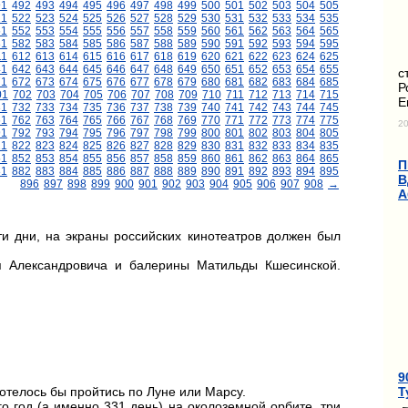
91
492
493
494
495
496
497
498
499
500
501
502
503
504
505
21
522
523
524
525
526
527
528
529
530
531
532
533
534
535
51
552
553
554
555
556
557
558
559
560
561
562
563
564
565
81
582
583
584
585
586
587
588
589
590
591
592
593
594
595
11
612
613
614
615
616
617
618
619
620
621
622
623
624
625
41
642
643
644
645
646
647
648
649
650
651
652
653
654
655
с
71
672
673
674
675
676
677
678
679
680
681
682
683
684
685
Р
01
702
703
704
705
706
707
708
709
710
711
712
713
714
715
Е
31
732
733
734
735
736
737
738
739
740
741
742
743
744
745
61
762
763
764
765
766
767
768
769
770
771
772
773
774
775
20
91
792
793
794
795
796
797
798
799
800
801
802
803
804
805
21
822
823
824
825
826
827
828
829
830
831
832
833
834
835
51
852
853
854
855
856
857
858
859
860
861
862
863
864
865
П
81
882
883
884
885
886
887
888
889
890
891
892
893
894
895
В
896
897
898
899
900
901
902
903
904
905
906
907
908
→
А
и дни, на экраны российских кинотеатров должен был
я Александровича и балерины Матильды Кшесинской.
9
Т
отелось бы пройтись по Луне или Марсу.
о год (а именно 331 день) на околоземной орбите, три