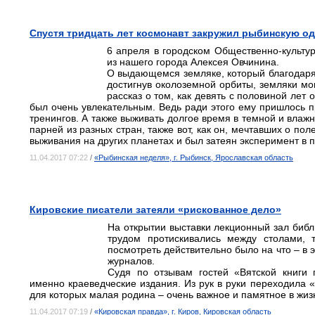
Спустя тридцать лет космонавт закружил рыбинскую о
6 апреля в городском Общественно-культу
из нашего города Алексея Овчинина.
О выдающемся земляке, который благодаря 
достигнув околоземной орбиты, земляки могл
рассказ о том, как девять с половиной лет 
был очень увлекательным. Ведь ради этого ему пришлось п
тренингов. А также выживать долгое время в темной и вла
парней из разных стран, также вот, как он, мечтавших о по
выживания на других планетах и был затеян эксперимент в 
11.04.2017 07:22
/
«Рыбинская неделя», г. Рыбинск, Ярославская область
Кировские писатели затеяли «рискованное дело»
На открытии выставки лекционный зал библ
трудом протискивались между столами, 
посмотреть действительно было на что – в 
журналов.
Судя по отзывам гостей «Вятской книги
именно краеведческие издания. Из рук в руки переходила
для которых малая родина – очень важное и памятное в жиз
11.04.2017 07:19
/
«Кировская правда», г. Киров, Кировская область