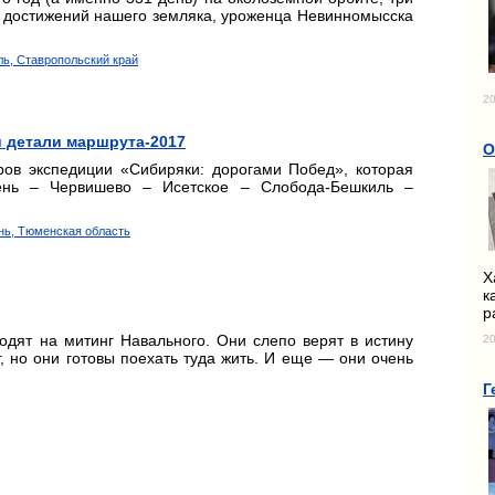
ь достижений нашего земляка, уроженца Невинномысска
ль, Ставропольский край
20
и детали маршрута-2017
О
ров экспедиции «Сибиряки: дорогами Побед», которая
нь – Червишево – Исетское – Слобода-Бешкиль –
нь, Тюменская область
Х
к
р
дят на митинг Навального. Они слепо верят в истину
20
г, но они готовы поехать туда жить. И еще — они очень
Г