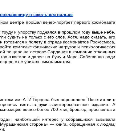
дноклассницу в школьном вальсе
рном центре прошел вечер-портрет первого космонавта
труду и упорству поднялся в прошлом году выше небе,
и судить не только с его слов. Хотя, надо сказать, его
он готовился к полету в отряде космонавтов Роскосмоса,
ройти комплекс физических нагрузок и психологических
жной пещере на острове Сардиния в компании отчаянных
летах в космос и далее на Луну и Марс. Собственно ради
пещере с ее уникальным климатом.
иотеки им. А. И.Герцена был переполнен. Посетители с
торопясь взять в руки заинтересовавшее издание. А
экспозицию вошло более 700 книг, брошюр, проспектов и
 года», наибольший интерес у собравшихся вызывали
 «Мурашинская сторона» — книга, обращенная к людям,
ни.