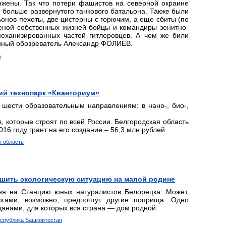
тожены. Так что потери фашистов на северной окраине
и больше развернутого танкового батальона. Также были
онов пехоты, две цистерны с горючим, а еще сбиты (по
еной собственных жизней бойцы и командиры зенитно-
еханизированных частей гитлеровцев. А чем же били
енный обозреватель Александр ФОЛИЕВ.
ь
ий технопарк «Кванториум»
 шести образовательным направлениям: в нано-, био-,
, которые строят по всей России. Белгородская область
16 году грант на его создание – 56,3 млн рублей.
я область
шить экологическую ситуацию на малой родине
дня на Станцию юных натуралистов Белорецка. Может,
огами, возможно, предпочтут другие поприща. Одно
анами, для которых вся страна — дом родной.
еспублика Башкортостан