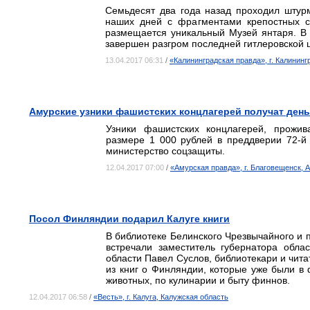
Семьдесят два года назад проходил штур
наших дней с фрагментами крепостных с
размещается уникальный Музей янтаря. В 
завершен разгром последней гитлеровской 
13.04.2017 06:31
/
«Калининградская правда», г. Калининг
Амурские узники фашистских концлагерей получат ден
Узники фашистских концлагерей, прожи
размере 1 000 рублей в преддверии 72-
министерство соцзащиты.
12.04.2017 07:00
/
«Амурская правда», г. Благовещенск, 
Посол Финляндии подарил Калуге книги
В библиотеке Белинского Чрезвычайного и 
встречали заместитель губернатора обла
области Павел Суслов, библиотекари и чита
из книг о Финляндии, которые уже были в ф
животных, по кулинарии и быту финнов.
12.04.2017 06:58
/
«Весть», г. Калуга, Калужская область