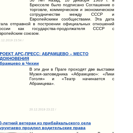
Брюсселе было подписано Соглашение о
торговле, коммерческом и экономическом
сотрудничестве между СССР и
Европейскими сообществами. Эта дата
тала отправной в построении официальных отношений
оссии как государства-продолжателя СССР с
вропейским союзом.
.12.2019 23:54 /
РОЕКТ АРС-ПРЕСС: АБРАМЦЕВО – МЕСТО
ДОХНОВЕНИЯ
брамцево в Чехии
В эти дни в Праге проходят две выставки
Музея-заповедника «Абрамцево»: «Лики
Гоголя» и «Театр начинается с
Абрамцева».
20.12.2019 23:22 /
0-летний ветеран из прибайкальского села
урунтаево продлил водительские права