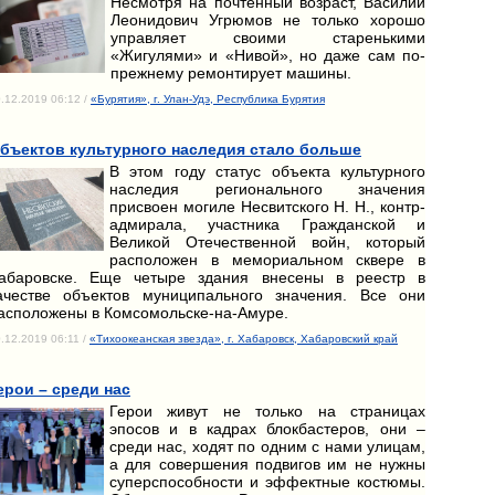
Несмотря на почтенный возраст, Василий
Леонидович Угрюмов не только хорошо
управляет своими старенькими
«Жигулями» и «Нивой», но даже сам по-
прежнему ремонтирует машины.
.12.2019 06:12 /
«Бурятия», г. Улан-Удэ, Республика Бурятия
бъектов культурного наследия стало больше
В этом году статус объекта культурного
наследия регионального значения
присвоен могиле Несвитского Н. Н., контр-
адмирала, участника Гражданской и
Великой Отечественной войн, который
расположен в мемориальном сквере в
абаровске. Еще четыре здания внесены в реестр в
ачестве объектов муниципального значения. Все они
асположены в Комсомольске-на-Амуре.
.12.2019 06:11 /
«Тихоокеанская звезда», г. Хабаровск, Хабаровский край
ерои – среди нас
Герои живут не только на страницах
эпосов и в кадрах блокбастеров, они –
среди нас, ходят по одним с нами улицам,
а для совершения подвигов им не нужны
суперспособности и эффектные костюмы.