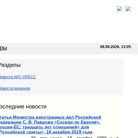
оры
08.08.2026, 13:05
Разделы
Новости АРС-ПРЕСС
Новости регионов
оследние новости
татья Министра иностранных дел Российской
едерации С. В. Лаврова «Соседи по Европе».
оссия-ЕС: тридцать лет отношений» для
Российской газеты», 18 декабря 2019 года
30 лет назад, 18 декабря 1989 г. в