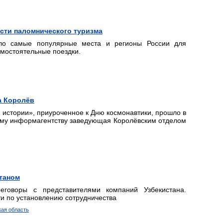
сти паломнического туризма
ило самые популярные места и регионы России для
амостоятельные поездки.
а Королёв
 истории», приуроченное к Дню космонавтики, прошло в
ому информагентству заведующая Королёвским отделом
станом
еговоры с представителями компаний Узбекистана.
и по установлению сотрудничества
кая область