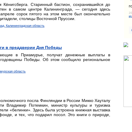
м Кёнигсберга. Старинный бастион, сохранившийся до
г
тен в самом центре Калининграда, — сегодня здесь
20
апреле сорок пятого на этом месте был окончательно
кр
цитадели, столицы Восточной Пруссии.
рад, Калининградская область
ьги в преддверии Дня Победы
вающие в Приамурье, получат денежные выплаты в
й годовщины Победы. Об этом сообщило региональное
Амурская область
полномочного посла Финляндии в России Микко Хауталу
сти Владимир Потемкин, министр культуры и туризма
тели «белинки». Здесь была устроена книжная выставка
онде, и тех, что подарил посол. Это книги о природе,