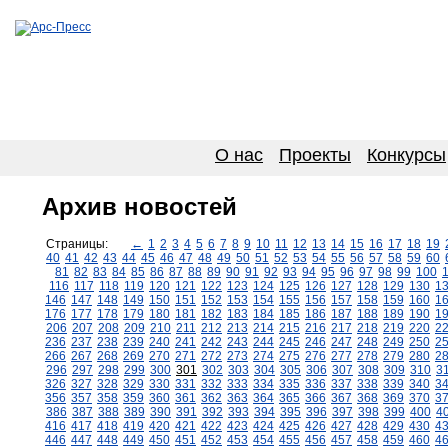
О нас
Проекты
Конкурсы
Архив новостей
Страницы:
←
1
2
3
4
5
6
7
8
9
10
11
12
13
14
15
16
17
18
19
40
41
42
43
44
45
46
47
48
49
50
51
52
53
54
55
56
57
58
59
60
81
82
83
84
85
86
87
88
89
90
91
92
93
94
95
96
97
98
99
100
116
117
118
119
120
121
122
123
124
125
126
127
128
129
130
1
146
147
148
149
150
151
152
153
154
155
156
157
158
159
160
1
176
177
178
179
180
181
182
183
184
185
186
187
188
189
190
1
206
207
208
209
210
211
212
213
214
215
216
217
218
219
220
2
236
237
238
239
240
241
242
243
244
245
246
247
248
249
250
2
266
267
268
269
270
271
272
273
274
275
276
277
278
279
280
2
296
297
298
299
300
301
302
303
304
305
306
307
308
309
310
3
326
327
328
329
330
331
332
333
334
335
336
337
338
339
340
3
356
357
358
359
360
361
362
363
364
365
366
367
368
369
370
3
386
387
388
389
390
391
392
393
394
395
396
397
398
399
400
4
416
417
418
419
420
421
422
423
424
425
426
427
428
429
430
4
446
447
448
449
450
451
452
453
454
455
456
457
458
459
460
4