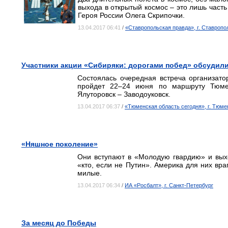
выхода в открытый космос – это лишь част
Героя России Олега Скрипочки.
13.04.2017 06:41
/
«Ставропольская правда», г. Ставропо
Участники акции «Сибиряки: дорогами побед» обсудил
Состоялась очередная встреча организато
пройдет 22–24 июня по маршруту Тюме
Ялуторовск – Заводоуковск.
13.04.2017 06:37
/
«Тюменская область сегодня», г. Тюме
«Няшное поколение»
Они вступают в «Молодую гвардию» и выхо
«кто, если не Путин». Америка для них вра
милые.
13.04.2017 06:34
/
ИА «Росбалт», г. Санкт-Петербург
За месяц до Победы