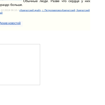
Обычные люди. Разве что сердце у них
ораздо больше.
.12.2019 06:10 /
«Камчатский край», г. Петропавловск-Камчатский, Камчатский
ай
Архив новостей