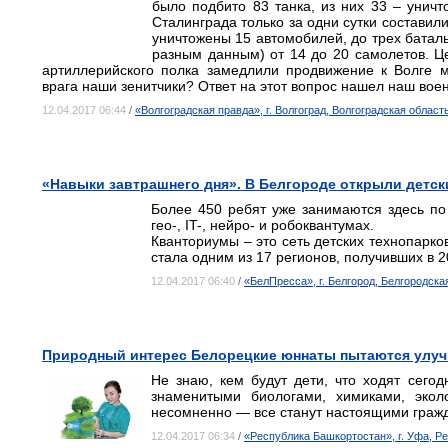
было подбито 83 танка, из них 33 – унич
Сталинграда только за одни сутки составил
уничтожены 15 автомобилей, до трех баталь
разным данным) от 14 до 20 самолетов. Ц
артиллерийского полка замедлили продвижение к Волге м
врага наши зенитчики? Ответ на этот вопрос нашел наш во
12.04.2017 06:44
/
«Волгоградская правда», г. Волгоград, Волгоградская област
«Навыки завтрашнего дня». В Белгороде открыли детск
Более 450 ребят уже занимаются здесь по
гео-, IT-, нейро- и робоквантумах.
Кванториумы – это сеть детских технопарков
стала одним из 17 регионов, получивших в 20
12.04.2017 06:40
/
«БелПресса», г. Белгород, Белгородска
Природный интерес Белорецкие юннаты пытаются улуч
Не знаю, кем будут дети, что ходят сего
знаменитыми биологами, химиками, экол
несомненно — все станут настоящими гражд
12.04.2017 06:34
/
«Республика Башкортостан», г. Уфа, Р