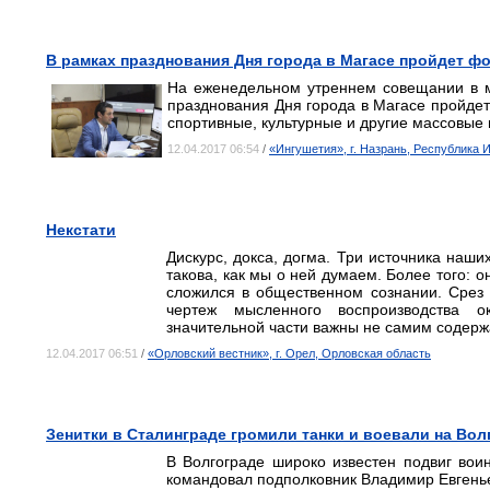
В рамках празднования Дня города в Магасе пройдет ф
На еженедельном утреннем совещании в м
празднования Дня города в Магасе пройдет
спортивные, культурные и другие массовые
12.04.2017 06:54
/
«Ингушетия», г. Назрань, Республика 
Некстати
Дискурс, докса, догма. Три источника наши
такова, как мы о ней думаем. Более того: 
сложился в общественном сознании. Срез 
чертеж мысленного воспроизводства 
значительной части важны не самим содержа
12.04.2017 06:51
/
«Орловский вестник», г. Орел, Орловская область
Зенитки в Сталинграде громили танки и воевали на Вол
В Волгограде широко известен подвиг воин
командовал подполковник Владимир Евгеньев