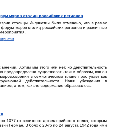
орум мэров столиц российских регионов
эрии столицы Ингушетии было отмечено, что в рамах
 форум мэров столиц российских регионов и различные
 мероприятия.
Ингушетия
х мнений. Хотим мы этого или нет, но действительность
она предопределена существовать таким образом, как он
мировоззрения в семиотическом плане проступает как
окружающей действительности. Наши убеждения в
нием, а тем, как это содержание образовалось.
ге
ов 1077-го зенитного артиллерийского полка, которым
ич Герман. В боях с 23-го по 24 августа 1942 года ими