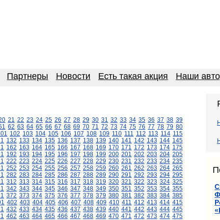
Партнеры
Новости
Есть такая акция
Наши авт
20
21
22
23
24
25
26
27
28
29
30
31
32
33
34
35
36
37
38
39
61
62
63
64
65
66
67
68
69
70
71
72
73
74
75
76
77
78
79
80
101
102
103
104
105
106
107
108
109
110
111
112
113
114
115
31
132
133
134
135
136
137
138
139
140
141
142
143
144
145
61
162
163
164
165
166
167
168
169
170
171
172
173
174
175
91
192
193
194
195
196
197
198
199
200
201
202
203
204
205
21
222
223
224
225
226
227
228
229
230
231
232
233
234
235
51
252
253
254
255
256
257
258
259
260
261
262
263
264
265
П
81
282
283
284
285
286
287
288
289
290
291
292
293
294
295
11
312
313
314
315
316
317
318
319
320
321
322
323
324
325
С
41
342
343
344
345
346
347
348
349
350
351
352
353
354
355
Ф
71
372
373
374
375
376
377
378
379
380
381
382
383
384
385
Р
01
402
403
404
405
406
407
408
409
410
411
412
413
414
415
31
432
433
434
435
436
437
438
439
440
441
442
443
444
445
«
61
462
463
464
465
466
467
468
469
470
471
472
473
474
475