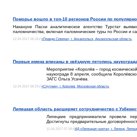
Поморье вошло в топ-10 регионов России по популярно
Накануне Пасхи аналитическое агентство Турстат выяв
паломничества, включая паломнические туры по России и с
12.04.2017 06:28
/
«Правда Севера», г. Архангельск, Архангельская область
Первые имена вписаны в звёздную летопись наукоград
Мероприятие «Королёв – город космической
наукограде 8 апреля, сообщила Королёвск
ЗАГС Ольга Усачёва.
12.04.2017 06:25
/
«Спутник», г. Королев, Московская область
Липецкая область расширяет сотрудничество с Узбеки
Липецкие предприниматели провели пер
Достигнуты предварительные договорённост
11.04.2017 07:28
/
ИД «Липецкая газета», г. Липецк, Липец