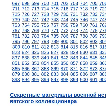
697
698
699
700
701
702
703
704
705
70
711
712
713
714
715
716
717
718
719
72
725
726
727
728
729
730
731
732
733
73
739
740
741
742
743
744
745
746
747
74
753
754
755
756
757
758
759
760
761
76
767
768
769
770
771
772
773
774
775
77
781
782
783
784
785
786
787
788
789
79
795
796
797
798
799
800
801
802
803
80
809
810
811
812
813
814
815
816
817
81
823
824
825
826
827
828
829
830
831
83
837
838
839
840
841
842
843
844
845
84
851
852
853
854
855
856
857
858
859
86
865
866
867
868
869
870
871
872
873
87
879
880
881
882
883
884
885
886
887
88
893
894
895
896
897
898
899
900
901
90
Секретные материалы военной ист
вятского коллекционера