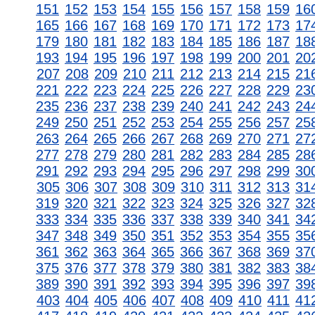
151
152
153
154
155
156
157
158
159
16
165
166
167
168
169
170
171
172
173
17
179
180
181
182
183
184
185
186
187
18
193
194
195
196
197
198
199
200
201
20
207
208
209
210
211
212
213
214
215
21
221
222
223
224
225
226
227
228
229
23
235
236
237
238
239
240
241
242
243
24
249
250
251
252
253
254
255
256
257
25
263
264
265
266
267
268
269
270
271
27
277
278
279
280
281
282
283
284
285
28
291
292
293
294
295
296
297
298
299
30
305
306
307
308
309
310
311
312
313
31
319
320
321
322
323
324
325
326
327
32
333
334
335
336
337
338
339
340
341
34
347
348
349
350
351
352
353
354
355
35
361
362
363
364
365
366
367
368
369
37
375
376
377
378
379
380
381
382
383
38
389
390
391
392
393
394
395
396
397
39
403
404
405
406
407
408
409
410
411
41