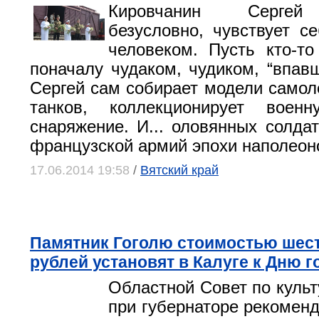
Кировчанин Сергей
безусловно, чувствует с
человеком. Пусть кто-то
поначалу чудаком, чудиком, “впавш
Сергей сам собирает модели самоле
танков, коллекционирует вое
снаряжение. И... оловянных солдат
французской армий эпохи наполеон
17.06.2014 19:58
/
Вятский край
Памятник Гоголю стоимостью шес
рублей установят в Калуге к Дню г
Областной Совет по культ
при губернаторе рекоменд