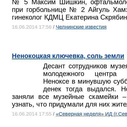
№ 5 Максим Шишкин, офтальмоло
при горбольнице № 2 Айгуль Хам
гинеколог КДМЦ Екатерина Скрябин
16.06.2014 17:56
/
Челнинские известия
Ненокоцкая ключевка, соль земли
Десант сотрудников музе
молодежного центра 
Неноксе в минувшую субб
денек тогда выдался. Н
заняли все музейные скамейки –
узнать, что придумали для них жите
16.06.2014 17:55
/
«Северная неделя» ИД (г.Се