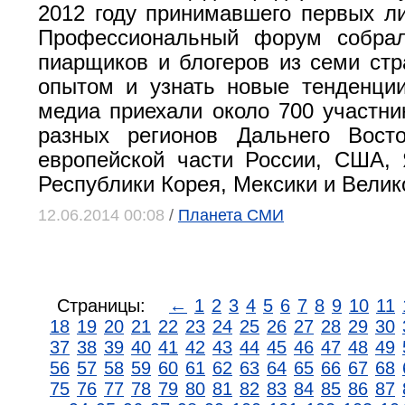
2012 году принимавшего первых л
Профессиональный форум собрал
пиарщиков и блогеров из семи стр
опытом и узнать новые тенденци
медиа приехали около 700 участник
разных регионов Дальнего Вост
европейской части России, США, 
Республики Корея, Мексики и Велик
12.06.2014 00:08
/
Планета СМИ
Страницы:
←
1
2
3
4
5
6
7
8
9
10
11
18
19
20
21
22
23
24
25
26
27
28
29
30
37
38
39
40
41
42
43
44
45
46
47
48
49
56
57
58
59
60
61
62
63
64
65
66
67
68
75
76
77
78
79
80
81
82
83
84
85
86
87