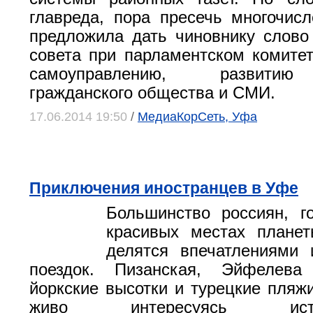
главреда, пора пресечь многочис
предложила дать чиновнику слово
совета при парламентском комите
самоуправлению, развитию
гражданского общества и СМИ.
17.06.2014 19:50
/
МедиаКорСеть, Уфа
Приключения иностранцев в Уфе
Большинство россиян, г
красивых местах планет
делятся впечатлениями 
поездок. Пизанская, Эйфелева
йоркские высотки и турецкие пля
живо интересуясь и