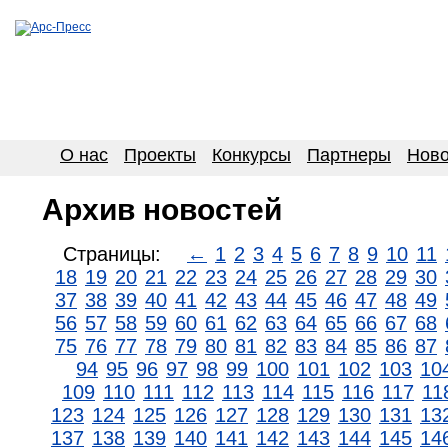
О нас
Проекты
Конкурсы
Партнеры
Ново
Архив новостей
Страницы:
←
1
2
3
4
5
6
7
8
9
10
11
18
19
20
21
22
23
24
25
26
27
28
29
30
37
38
39
40
41
42
43
44
45
46
47
48
49
56
57
58
59
60
61
62
63
64
65
66
67
68
75
76
77
78
79
80
81
82
83
84
85
86
87
94
95
96
97
98
99
100
101
102
103
10
109
110
111
112
113
114
115
116
117
11
123
124
125
126
127
128
129
130
131
13
137
138
139
140
141
142
143
144
145
14