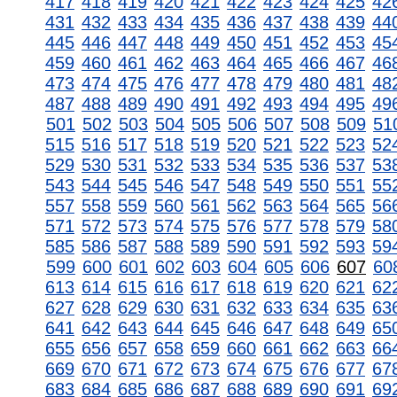
417
418
419
420
421
422
423
424
425
42
431
432
433
434
435
436
437
438
439
44
445
446
447
448
449
450
451
452
453
45
459
460
461
462
463
464
465
466
467
46
473
474
475
476
477
478
479
480
481
48
487
488
489
490
491
492
493
494
495
49
501
502
503
504
505
506
507
508
509
51
515
516
517
518
519
520
521
522
523
52
529
530
531
532
533
534
535
536
537
53
543
544
545
546
547
548
549
550
551
55
557
558
559
560
561
562
563
564
565
56
571
572
573
574
575
576
577
578
579
58
585
586
587
588
589
590
591
592
593
59
599
600
601
602
603
604
605
606
607
60
613
614
615
616
617
618
619
620
621
62
627
628
629
630
631
632
633
634
635
63
641
642
643
644
645
646
647
648
649
65
655
656
657
658
659
660
661
662
663
66
669
670
671
672
673
674
675
676
677
67
683
684
685
686
687
688
689
690
691
69