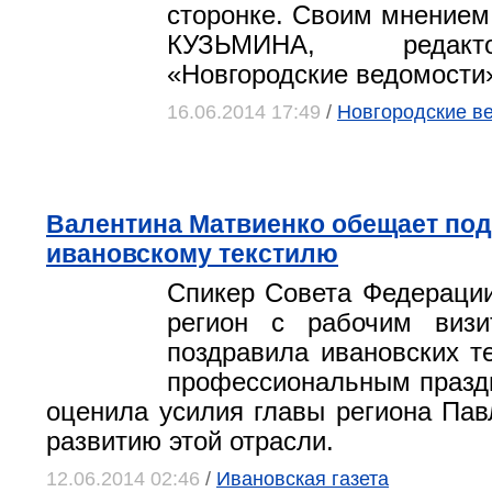
сторонке. Своим мнением
КУЗЬМИНА, редак
«Новгородские ведомости
16.06.2014 17:49
/
Новгородские в
Валентина Матвиенко обещает по
ивановскому текстилю
Спикер Совета Федераци
регион с рабочим виз
поздравила ивановских т
профессиональным празд
оценила усилия главы региона Пав
развитию этой отрасли.
12.06.2014 02:46
/
Ивановская газета