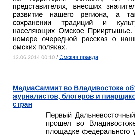
представителях, внесших значит
развитие нашего региона, а т
сохранении традиций и культ
населяющих Омское Прииртышье. 
номере очередной рассказ о наш
омских поляках.
12.06.2014 00:10
/
Омская правда
МедиаСаммит во Владивостоке о
журналистов, блогеров и пиарщико
стран
Первый Дальневосточны
прошел во Владивосток
площадке федерального у