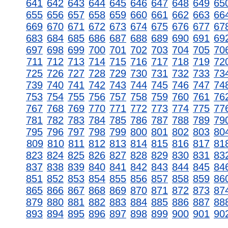
641
642
643
644
645
646
647
648
649
65
655
656
657
658
659
660
661
662
663
66
669
670
671
672
673
674
675
676
677
67
683
684
685
686
687
688
689
690
691
69
697
698
699
700
701
702
703
704
705
70
711
712
713
714
715
716
717
718
719
72
725
726
727
728
729
730
731
732
733
73
739
740
741
742
743
744
745
746
747
74
753
754
755
756
757
758
759
760
761
76
767
768
769
770
771
772
773
774
775
77
781
782
783
784
785
786
787
788
789
79
795
796
797
798
799
800
801
802
803
80
809
810
811
812
813
814
815
816
817
81
823
824
825
826
827
828
829
830
831
83
837
838
839
840
841
842
843
844
845
84
851
852
853
854
855
856
857
858
859
86
865
866
867
868
869
870
871
872
873
87
879
880
881
882
883
884
885
886
887
88
893
894
895
896
897
898
899
900
901
90