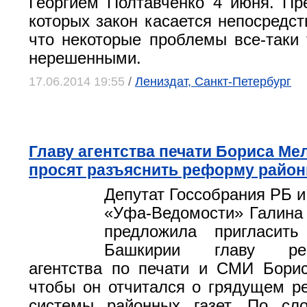
Георгием Полтавченко 4 июня. Пр
которых закон касается непосредст
что некоторые проблемы все-таки 
нерешенными.
17.06.2014 19:55
/
Лениздат, Санкт-Петербург
Главу агентства печати Бориса Ме
просят разъяснить реформу район
Депутат Госсобрания РБ и
«Уфа-Ведомости» Галина
предложила пригласит
Башкирии главу респ
агентства по печати и СМИ Бори
чтобы он отчитался о грядущем 
системы районных газет. По сло