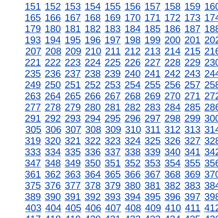
151
152
153
154
155
156
157
158
159
16
165
166
167
168
169
170
171
172
173
17
179
180
181
182
183
184
185
186
187
18
193
194
195
196
197
198
199
200
201
20
207
208
209
210
211
212
213
214
215
21
221
222
223
224
225
226
227
228
229
23
235
236
237
238
239
240
241
242
243
24
249
250
251
252
253
254
255
256
257
25
263
264
265
266
267
268
269
270
271
27
277
278
279
280
281
282
283
284
285
28
291
292
293
294
295
296
297
298
299
30
305
306
307
308
309
310
311
312
313
31
319
320
321
322
323
324
325
326
327
32
333
334
335
336
337
338
339
340
341
34
347
348
349
350
351
352
353
354
355
35
361
362
363
364
365
366
367
368
369
37
375
376
377
378
379
380
381
382
383
38
389
390
391
392
393
394
395
396
397
39
403
404
405
406
407
408
409
410
411
41