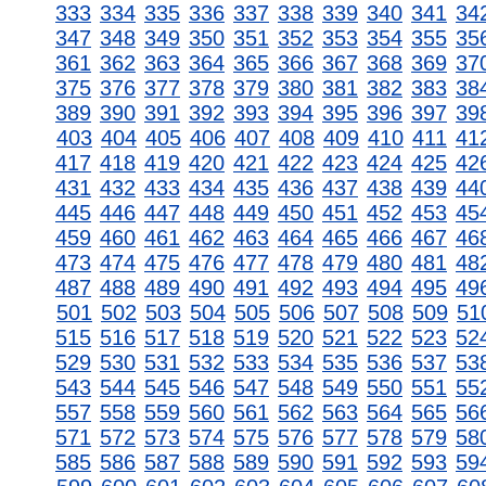
333
334
335
336
337
338
339
340
341
34
347
348
349
350
351
352
353
354
355
35
361
362
363
364
365
366
367
368
369
37
375
376
377
378
379
380
381
382
383
38
389
390
391
392
393
394
395
396
397
39
403
404
405
406
407
408
409
410
411
41
417
418
419
420
421
422
423
424
425
42
431
432
433
434
435
436
437
438
439
44
445
446
447
448
449
450
451
452
453
45
459
460
461
462
463
464
465
466
467
46
473
474
475
476
477
478
479
480
481
48
487
488
489
490
491
492
493
494
495
49
501
502
503
504
505
506
507
508
509
51
515
516
517
518
519
520
521
522
523
52
529
530
531
532
533
534
535
536
537
53
543
544
545
546
547
548
549
550
551
55
557
558
559
560
561
562
563
564
565
56
571
572
573
574
575
576
577
578
579
58
585
586
587
588
589
590
591
592
593
59