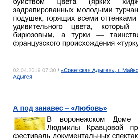
буйством цвета (ярких хидж
задрапированных молодыми турчан
подушек, горящих всеми оттенками 
удивительного цвета, который
бирюзовым, а турки — таинств
французского происхождения «турку
02.04.2019 07:30
/
«Советская Адыгея», г. Майк
Адыгея
А под занавес – «Любовь»
В воронежском Доме 
Людмилы Кравцовой пр
фестиваль документальных спекта