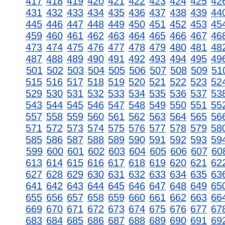
417
418
419
420
421
422
423
424
425
42
431
432
433
434
435
436
437
438
439
44
445
446
447
448
449
450
451
452
453
45
459
460
461
462
463
464
465
466
467
46
473
474
475
476
477
478
479
480
481
48
487
488
489
490
491
492
493
494
495
49
501
502
503
504
505
506
507
508
509
51
515
516
517
518
519
520
521
522
523
52
529
530
531
532
533
534
535
536
537
53
543
544
545
546
547
548
549
550
551
55
557
558
559
560
561
562
563
564
565
56
571
572
573
574
575
576
577
578
579
58
585
586
587
588
589
590
591
592
593
59
599
600
601
602
603
604
605
606
607
60
613
614
615
616
617
618
619
620
621
62
627
628
629
630
631
632
633
634
635
63
641
642
643
644
645
646
647
648
649
65
655
656
657
658
659
660
661
662
663
66
669
670
671
672
673
674
675
676
677
67
683
684
685
686
687
688
689
690
691
69