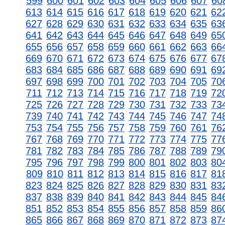
599
600
601
602
603
604
605
606
607
60
613
614
615
616
617
618
619
620
621
62
627
628
629
630
631
632
633
634
635
63
641
642
643
644
645
646
647
648
649
65
655
656
657
658
659
660
661
662
663
66
669
670
671
672
673
674
675
676
677
67
683
684
685
686
687
688
689
690
691
69
697
698
699
700
701
702
703
704
705
70
711
712
713
714
715
716
717
718
719
72
725
726
727
728
729
730
731
732
733
73
739
740
741
742
743
744
745
746
747
74
753
754
755
756
757
758
759
760
761
76
767
768
769
770
771
772
773
774
775
77
781
782
783
784
785
786
787
788
789
79
795
796
797
798
799
800
801
802
803
80
809
810
811
812
813
814
815
816
817
81
823
824
825
826
827
828
829
830
831
83
837
838
839
840
841
842
843
844
845
84
851
852
853
854
855
856
857
858
859
86
865
866
867
868
869
870
871
872
873
87