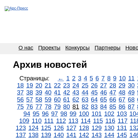
О нас
Проекты
Конкурсы
Партнеры
Ново
Архив новостей
Страницы:
←
1
2
3
4
5
6
7
8
9
10
11
18
19
20
21
22
23
24
25
26
27
28
29
30
37
38
39
40
41
42
43
44
45
46
47
48
49
56
57
58
59
60
61
62
63
64
65
66
67
68
75
76
77
78
79
80
81
82
83
84
85
86
87
94
95
96
97
98
99
100
101
102
103
10
109
110
111
112
113
114
115
116
117
11
123
124
125
126
127
128
129
130
131
13
137
138
139
140
141
142
143
144
145
14