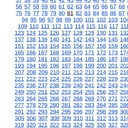
37
38
39
40
41
42
43
44
45
46
47
48
49
56
57
58
59
60
61
62
63
64
65
66
67
68
75
76
77
78
79
80
81
82
83
84
85
86
87
94
95
96
97
98
99
100
101
102
103
10
109
110
111
112
113
114
115
116
117
11
123
124
125
126
127
128
129
130
131
13
137
138
139
140
141
142
143
144
145
14
151
152
153
154
155
156
157
158
159
16
165
166
167
168
169
170
171
172
173
17
179
180
181
182
183
184
185
186
187
18
193
194
195
196
197
198
199
200
201
20
207
208
209
210
211
212
213
214
215
21
221
222
223
224
225
226
227
228
229
23
235
236
237
238
239
240
241
242
243
24
249
250
251
252
253
254
255
256
257
25
263
264
265
266
267
268
269
270
271
27
277
278
279
280
281
282
283
284
285
28
291
292
293
294
295
296
297
298
299
30
305
306
307
308
309
310
311
312
313
31
319
320
321
322
323
324
325
326
327
32