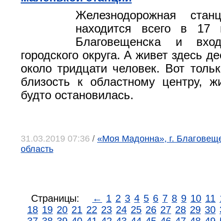
Железнодорожная стан
находится всего в 17 
Благовещенска и вхо
городского округа. А живет здесь де
около тридцати человек. Вот тольк
близость к областному центру, ж
будто остановилась.
31.03.2019 07:36
/
«Моя Мадонна», г. Благовещ
область
Страницы:
←
1
2
3
4
5
6
7
8
9
10
11
18
19
20
21
22
23
24
25
26
27
28
29
30