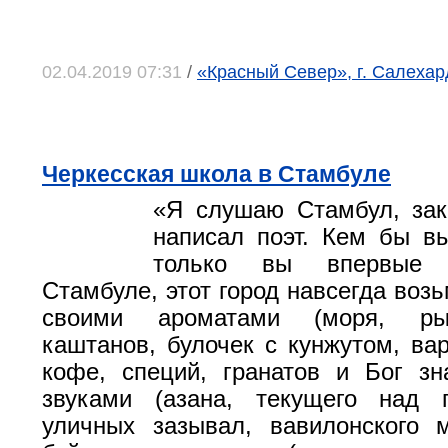
02.04.2019 07:31
/
«Красный Север», г. Салеха
Черкесская школа в Стамбуле
«Я слушаю Стамбул, зак
написал поэт. Кем бы в
только вы впервые 
Стамбуле, этот город навсегда возь
своими ароматами (моря, ры
каштанов, булочек с кунжутом, вар
кофе, специй, гранатов и Бог зн
звуками (азана, текущего над г
уличных зазывал, вавилонского 