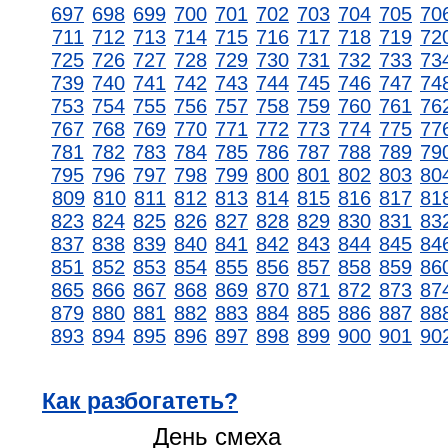
697
698
699
700
701
702
703
704
705
70
711
712
713
714
715
716
717
718
719
72
725
726
727
728
729
730
731
732
733
73
739
740
741
742
743
744
745
746
747
74
753
754
755
756
757
758
759
760
761
76
767
768
769
770
771
772
773
774
775
77
781
782
783
784
785
786
787
788
789
79
795
796
797
798
799
800
801
802
803
80
809
810
811
812
813
814
815
816
817
81
823
824
825
826
827
828
829
830
831
83
837
838
839
840
841
842
843
844
845
84
851
852
853
854
855
856
857
858
859
86
865
866
867
868
869
870
871
872
873
87
879
880
881
882
883
884
885
886
887
88
893
894
895
896
897
898
899
900
901
90
Как разбогатеть?
День смеха