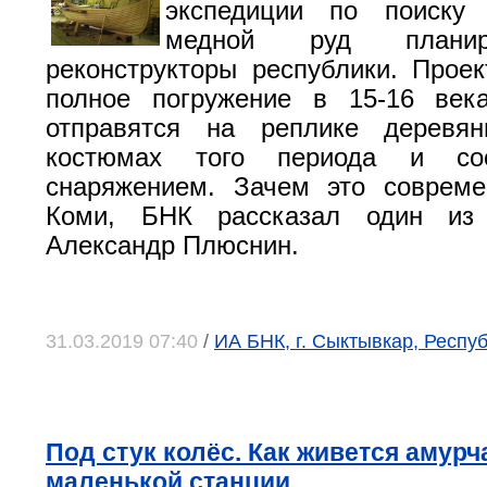
экспедиции по поиску
медной руд планир
реконструкторы республики. Проек
полное погружение в 15-16 век
отправятся на реплике деревя
костюмах того периода и соо
снаряжением. Зачем это соврем
Коми, БНК рассказал один из 
Александр Плюснин.
31.03.2019 07:40
/
ИА БНК, г. Сыктывкар, Респу
Под стук колёс. Как живется амурч
маленькой станции