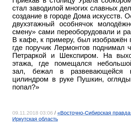
Приехав в столицу Урала собкоро
стал заводилой многих славных дел
создание в городе Дома искусств. 
двухэтажный особнячок молодёжн
смену» сами переоборудовали и ра
В кафе, к примеру, был изображён 
где поручик Лермонтов поднимал ч
Петраркой и Шекспиром. На выхо
этажа, где помещался небольшо
зал, бежал в развевающейся 
цилиндром в руке Пушкин, огляды
попал?»
09.11.2018 03:06
/
«Восточно-Сибирская правда»,
Иркутская область