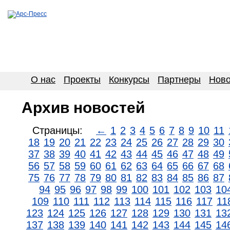
О нас
Проекты
Конкурсы
Партнеры
Ново
Архив новостей
Страницы:
←
1
2
3
4
5
6
7
8
9
10
11
18
19
20
21
22
23
24
25
26
27
28
29
30
37
38
39
40
41
42
43
44
45
46
47
48
49
56
57
58
59
60
61
62
63
64
65
66
67
68
75
76
77
78
79
80
81
82
83
84
85
86
87
94
95
96
97
98
99
100
101
102
103
10
109
110
111
112
113
114
115
116
117
11
123
124
125
126
127
128
129
130
131
13
137
138
139
140
141
142
143
144
145
14