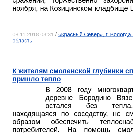
сражений, торжественно захорон
ноября, на Козицинском кладбище 
08.11.2018 03:31
/
«Красный Север», г. Вологда
область
К жителям смоленской глубинки сп
пришло тепло
В 2008 году многоква
деревне Бородино Вязе
остался без тепла.
находящаяся по соседству, не с
образом обеспечить теплосна
потребителей. На помощь смо