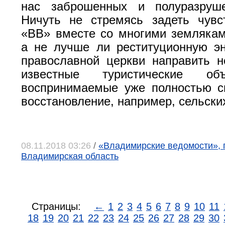
нас заброшенных и полуразруш
Ничуть не стремясь задеть чувс
«ВВ» вместе со многими земляка
а не лучше ли реституционную э
православной церкви направить 
известные туристические об
воспринимаемые уже полностью с
восстановление, например, сельски
08.11.2018 03:26
/
«Владимирские ведомости», г
Владимирская область
Страницы:
←
1
2
3
4
5
6
7
8
9
10
11
18
19
20
21
22
23
24
25
26
27
28
29
30