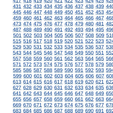
417
418
419
420
421
422
423
424
425
42
431
432
433
434
435
436
437
438
439
44
445
446
447
448
449
450
451
452
453
45
459
460
461
462
463
464
465
466
467
46
473
474
475
476
477
478
479
480
481
48
487
488
489
490
491
492
493
494
495
49
501
502
503
504
505
506
507
508
509
51
515
516
517
518
519
520
521
522
523
52
529
530
531
532
533
534
535
536
537
53
543
544
545
546
547
548
549
550
551
55
557
558
559
560
561
562
563
564
565
56
571
572
573
574
575
576
577
578
579
58
585
586
587
588
589
590
591
592
593
59
599
600
601
602
603
604
605
606
607
60
613
614
615
616
617
618
619
620
621
62
627
628
629
630
631
632
633
634
635
63
641
642
643
644
645
646
647
648
649
65
655
656
657
658
659
660
661
662
663
66
669
670
671
672
673
674
675
676
677
67
683
684
685
686
687
688
689
690
691
69