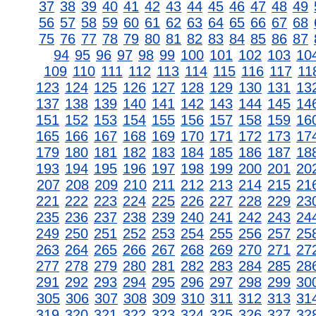
37
38
39
40
41
42
43
44
45
46
47
48
49
56
57
58
59
60
61
62
63
64
65
66
67
68
75
76
77
78
79
80
81
82
83
84
85
86
87
94
95
96
97
98
99
100
101
102
103
10
109
110
111
112
113
114
115
116
117
11
123
124
125
126
127
128
129
130
131
13
137
138
139
140
141
142
143
144
145
14
151
152
153
154
155
156
157
158
159
16
165
166
167
168
169
170
171
172
173
17
179
180
181
182
183
184
185
186
187
18
193
194
195
196
197
198
199
200
201
20
207
208
209
210
211
212
213
214
215
21
221
222
223
224
225
226
227
228
229
23
235
236
237
238
239
240
241
242
243
24
249
250
251
252
253
254
255
256
257
25
263
264
265
266
267
268
269
270
271
27
277
278
279
280
281
282
283
284
285
28
291
292
293
294
295
296
297
298
299
30
305
306
307
308
309
310
311
312
313
31
319
320
321
322
323
324
325
326
327
32