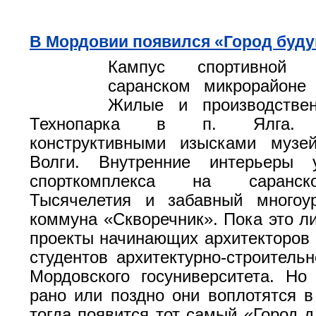
В Мордовии появился «Город буд
Кампус спортивной
саранском микрорайоне
Жилые и производстве
Технопарка в п. Ялга. 
конструктивными изысками музе
Волги. Внутренние интерьеры у
спорткомплекса на саранс
Тысячелетия и забавный многоу
коммуна «Скворечник». Пока это 
проекты начинающих архитекторов 
студентов архитектурно-строительн
Мордовского госуниверситета. Но
рано или поздно они воплотятся в
тогда появится тот самый «Город д