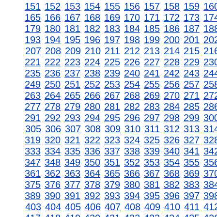
151
152
153
154
155
156
157
158
159
16
165
166
167
168
169
170
171
172
173
17
179
180
181
182
183
184
185
186
187
18
193
194
195
196
197
198
199
200
201
20
207
208
209
210
211
212
213
214
215
21
221
222
223
224
225
226
227
228
229
23
235
236
237
238
239
240
241
242
243
24
249
250
251
252
253
254
255
256
257
25
263
264
265
266
267
268
269
270
271
27
277
278
279
280
281
282
283
284
285
28
291
292
293
294
295
296
297
298
299
30
305
306
307
308
309
310
311
312
313
31
319
320
321
322
323
324
325
326
327
32
333
334
335
336
337
338
339
340
341
34
347
348
349
350
351
352
353
354
355
35
361
362
363
364
365
366
367
368
369
37
375
376
377
378
379
380
381
382
383
38
389
390
391
392
393
394
395
396
397
39
403
404
405
406
407
408
409
410
411
41