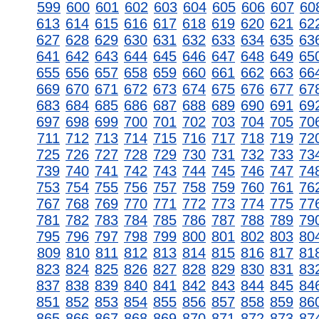
599
600
601
602
603
604
605
606
607
60
613
614
615
616
617
618
619
620
621
62
627
628
629
630
631
632
633
634
635
63
641
642
643
644
645
646
647
648
649
65
655
656
657
658
659
660
661
662
663
66
669
670
671
672
673
674
675
676
677
67
683
684
685
686
687
688
689
690
691
69
697
698
699
700
701
702
703
704
705
70
711
712
713
714
715
716
717
718
719
72
725
726
727
728
729
730
731
732
733
73
739
740
741
742
743
744
745
746
747
74
753
754
755
756
757
758
759
760
761
76
767
768
769
770
771
772
773
774
775
77
781
782
783
784
785
786
787
788
789
79
795
796
797
798
799
800
801
802
803
80
809
810
811
812
813
814
815
816
817
81
823
824
825
826
827
828
829
830
831
83
837
838
839
840
841
842
843
844
845
84
851
852
853
854
855
856
857
858
859
86
865
866
867
868
869
870
871
872
873
87