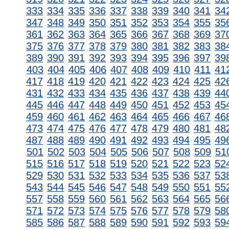
333
334
335
336
337
338
339
340
341
34
347
348
349
350
351
352
353
354
355
35
361
362
363
364
365
366
367
368
369
37
375
376
377
378
379
380
381
382
383
38
389
390
391
392
393
394
395
396
397
39
403
404
405
406
407
408
409
410
411
41
417
418
419
420
421
422
423
424
425
42
431
432
433
434
435
436
437
438
439
44
445
446
447
448
449
450
451
452
453
45
459
460
461
462
463
464
465
466
467
46
473
474
475
476
477
478
479
480
481
48
487
488
489
490
491
492
493
494
495
49
501
502
503
504
505
506
507
508
509
51
515
516
517
518
519
520
521
522
523
52
529
530
531
532
533
534
535
536
537
53
543
544
545
546
547
548
549
550
551
55
557
558
559
560
561
562
563
564
565
56
571
572
573
574
575
576
577
578
579
58
585
586
587
588
589
590
591
592
593
59