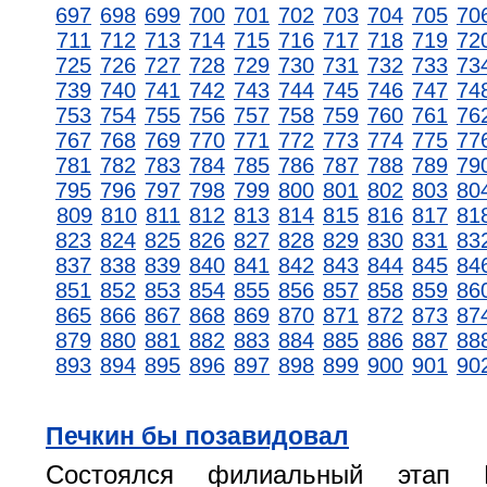
697
698
699
700
701
702
703
704
705
70
711
712
713
714
715
716
717
718
719
72
725
726
727
728
729
730
731
732
733
73
739
740
741
742
743
744
745
746
747
74
753
754
755
756
757
758
759
760
761
76
767
768
769
770
771
772
773
774
775
77
781
782
783
784
785
786
787
788
789
79
795
796
797
798
799
800
801
802
803
80
809
810
811
812
813
814
815
816
817
81
823
824
825
826
827
828
829
830
831
83
837
838
839
840
841
842
843
844
845
84
851
852
853
854
855
856
857
858
859
86
865
866
867
868
869
870
871
872
873
87
879
880
881
882
883
884
885
886
887
88
893
894
895
896
897
898
899
900
901
90
Печкин бы позавидовал
Состоялся филиальный этап Вс