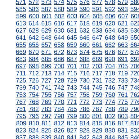
571
572
573
574
575
576
577
578
579
58
585
586
587
588
589
590
591
592
593
59
599
600
601
602
603
604
605
606
607
60
613
614
615
616
617
618
619
620
621
62
627
628
629
630
631
632
633
634
635
63
641
642
643
644
645
646
647
648
649
65
655
656
657
658
659
660
661
662
663
66
669
670
671
672
673
674
675
676
677
67
683
684
685
686
687
688
689
690
691
69
697
698
699
700
701
702
703
704
705
70
711
712
713
714
715
716
717
718
719
72
725
726
727
728
729
730
731
732
733
73
739
740
741
742
743
744
745
746
747
74
753
754
755
756
757
758
759
760
761
76
767
768
769
770
771
772
773
774
775
77
781
782
783
784
785
786
787
788
789
79
795
796
797
798
799
800
801
802
803
80
809
810
811
812
813
814
815
816
817
81
823
824
825
826
827
828
829
830
831
83
837
838
839
840
841
842
843
844
845
84