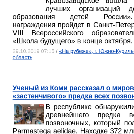
Крабозаводское вошла
лучших организаций до
образования детей России»
награждения пройдет в Санкт-Петер
VIII Всероссийского образовате
«Школа будущего» в конце октября.
29.10.2019 07:15
/
«На рубеже», г. Южно-Куриль
область
Ученый из Коми рассказал о миро
«застенчивого» предка всех позв
В республике обнаружил
древнейшего предка в
позвоночных, который по
Parmastega aelidae. Находке 372 мл