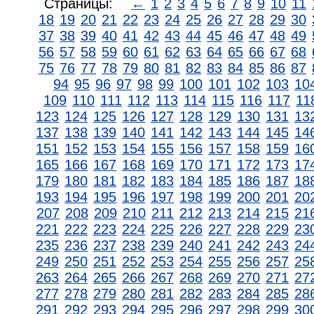
Страницы:
←
1
2
3
4
5
6
7
8
9
10
11
18
19
20
21
22
23
24
25
26
27
28
29
30
37
38
39
40
41
42
43
44
45
46
47
48
49
56
57
58
59
60
61
62
63
64
65
66
67
68
75
76
77
78
79
80
81
82
83
84
85
86
87
94
95
96
97
98
99
100
101
102
103
10
109
110
111
112
113
114
115
116
117
11
123
124
125
126
127
128
129
130
131
13
137
138
139
140
141
142
143
144
145
14
151
152
153
154
155
156
157
158
159
16
165
166
167
168
169
170
171
172
173
17
179
180
181
182
183
184
185
186
187
18
193
194
195
196
197
198
199
200
201
20
207
208
209
210
211
212
213
214
215
21
221
222
223
224
225
226
227
228
229
23
235
236
237
238
239
240
241
242
243
24
249
250
251
252
253
254
255
256
257
25
263
264
265
266
267
268
269
270
271
27
277
278
279
280
281
282
283
284
285
28
291
292
293
294
295
296
297
298
299
30