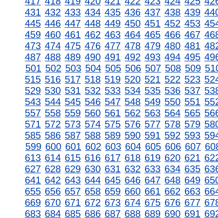
417
418
419
420
421
422
423
424
425
42
431
432
433
434
435
436
437
438
439
44
445
446
447
448
449
450
451
452
453
45
459
460
461
462
463
464
465
466
467
46
473
474
475
476
477
478
479
480
481
48
487
488
489
490
491
492
493
494
495
49
501
502
503
504
505
506
507
508
509
51
515
516
517
518
519
520
521
522
523
52
529
530
531
532
533
534
535
536
537
53
543
544
545
546
547
548
549
550
551
55
557
558
559
560
561
562
563
564
565
56
571
572
573
574
575
576
577
578
579
58
585
586
587
588
589
590
591
592
593
59
599
600
601
602
603
604
605
606
607
60
613
614
615
616
617
618
619
620
621
62
627
628
629
630
631
632
633
634
635
63
641
642
643
644
645
646
647
648
649
65
655
656
657
658
659
660
661
662
663
66
669
670
671
672
673
674
675
676
677
67
683
684
685
686
687
688
689
690
691
69