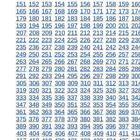
151
152
153
154
155
156
157
158
159
16
165
166
167
168
169
170
171
172
173
17
179
180
181
182
183
184
185
186
187
18
193
194
195
196
197
198
199
200
201
20
207
208
209
210
211
212
213
214
215
21
221
222
223
224
225
226
227
228
229
23
235
236
237
238
239
240
241
242
243
24
249
250
251
252
253
254
255
256
257
25
263
264
265
266
267
268
269
270
271
27
277
278
279
280
281
282
283
284
285
28
291
292
293
294
295
296
297
298
299
30
305
306
307
308
309
310
311
312
313
31
319
320
321
322
323
324
325
326
327
32
333
334
335
336
337
338
339
340
341
34
347
348
349
350
351
352
353
354
355
35
361
362
363
364
365
366
367
368
369
37
375
376
377
378
379
380
381
382
383
38
389
390
391
392
393
394
395
396
397
39
403
404
405
406
407
408
409
410
411
41