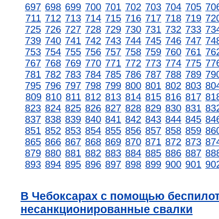
697
698
699
700
701
702
703
704
705
70
711
712
713
714
715
716
717
718
719
72
725
726
727
728
729
730
731
732
733
73
739
740
741
742
743
744
745
746
747
74
753
754
755
756
757
758
759
760
761
76
767
768
769
770
771
772
773
774
775
77
781
782
783
784
785
786
787
788
789
79
795
796
797
798
799
800
801
802
803
80
809
810
811
812
813
814
815
816
817
81
823
824
825
826
827
828
829
830
831
83
837
838
839
840
841
842
843
844
845
84
851
852
853
854
855
856
857
858
859
86
865
866
867
868
869
870
871
872
873
87
879
880
881
882
883
884
885
886
887
88
893
894
895
896
897
898
899
900
901
90
В Чебоксарах с помощью беспило
несанкционированные свалки