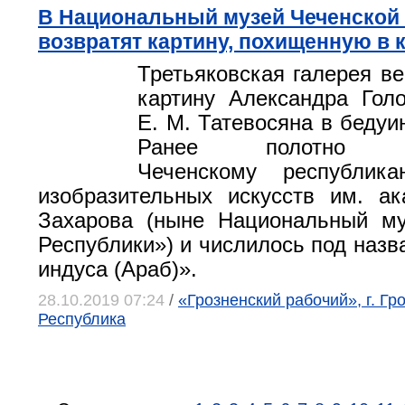
В Национальный музей Чеченской
возвратят картину, похищенную в 
Третьяковская галерея ве
картину Александра Гол
Е. М. Татевосяна в бедуи
Ранее полотно пр
Чеченскому республик
изобразительных искусств им. а
Захарова (ныне Национальный му
Республики») и числилось под назв
индуса (Араб)».
28.10.2019 07:24
/
«Грозненский рабочий», г. Гр
Республика