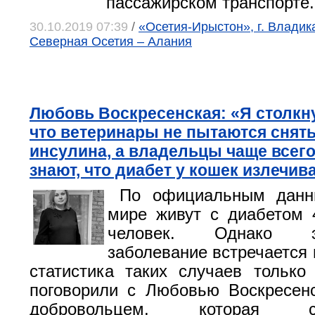
пассажирском транспорте.
30.10.2019 07:39
/
«Осетия-Ирыстон», г. Владик
Северная Осетия – Алания
Любовь Воскресенская: «Я столкну
что ветеринары не пытаются снят
инсулина, а владельцы чаще всег
знают, что диабет у кошек излечив
По официальным данны
мире живут с диабетом 
человек. Однако э
заболевание встречается 
статистика таких случаев только
поговорили с Любовью Воскресен
добровольцем, которая сам