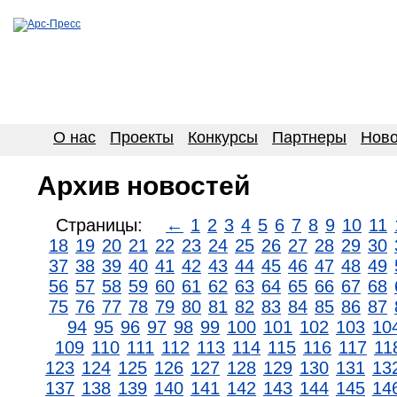
О нас
Проекты
Конкурсы
Партнеры
Ново
Архив новостей
Страницы:
←
1
2
3
4
5
6
7
8
9
10
11
18
19
20
21
22
23
24
25
26
27
28
29
30
37
38
39
40
41
42
43
44
45
46
47
48
49
56
57
58
59
60
61
62
63
64
65
66
67
68
75
76
77
78
79
80
81
82
83
84
85
86
87
94
95
96
97
98
99
100
101
102
103
10
109
110
111
112
113
114
115
116
117
11
123
124
125
126
127
128
129
130
131
13
137
138
139
140
141
142
143
144
145
14