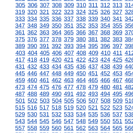
305
306
307
308
309
310
311
312
313
31
319
320
321
322
323
324
325
326
327
32
333
334
335
336
337
338
339
340
341
34
347
348
349
350
351
352
353
354
355
35
361
362
363
364
365
366
367
368
369
37
375
376
377
378
379
380
381
382
383
38
389
390
391
392
393
394
395
396
397
39
403
404
405
406
407
408
409
410
411
41
417
418
419
420
421
422
423
424
425
42
431
432
433
434
435
436
437
438
439
44
445
446
447
448
449
450
451
452
453
45
459
460
461
462
463
464
465
466
467
46
473
474
475
476
477
478
479
480
481
48
487
488
489
490
491
492
493
494
495
49
501
502
503
504
505
506
507
508
509
51
515
516
517
518
519
520
521
522
523
52
529
530
531
532
533
534
535
536
537
53
543
544
545
546
547
548
549
550
551
55
557
558
559
560
561
562
563
564
565
56