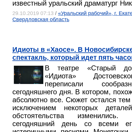
известный уральский драматург Ник
29.10.2019 07:13
/
«Уральский рабочий», г. Екат
Свердловская область
Идиоты в «Хаосе». В Новосибирск
спектакль, который идет пять часо
В театре «Старый до
«Идиота» Достоевско
переписали сообра
сегодняшнего дня. В котором, похо
абсолютно все. Сюжет остался тем 
исключением некоторых детале
обстоятельства изменились.
сегодняшний день со всеми ег
истеричными песнями Монеточки,