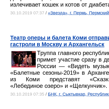
излечивает кошек и котов от диабет
30.10.2019 07:37
/
«Звезда», г. Пермь, Пермский
Театр оперы и балета Коми отправ
гастроли в Москву и Архангельск
Труппа главного республи
примет участие сразу в д
России — «Видеть музык
«Балетные сезоны-2019» в Арханге
из Коми представят «Сказк
«Лебединое озеро» и «Щелкунчик».
30.10.2019 07:35
/
БНК, г. Сыктывкар, Республи