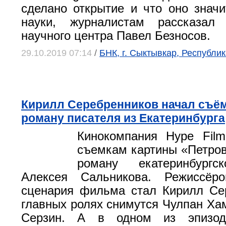
сделано открытие и что оно знач
науки, журналистам рассказал
научного центра Павел Безносов.
29.10.2019 07:14
/
БНК, г. Сыктывкар, Республи
Кирилл Серебренников начал съё
роману писателя из Екатеринбурга
Кинокомпания Hype Film
съемкам картины «Петров
роману екатеринбургс
Алексея Сальникова. Режиссёр
сценария фильма стал Кирилл Се
главных ролях снимутся Чулпан Ха
Серзин. А в одном из эпизодо