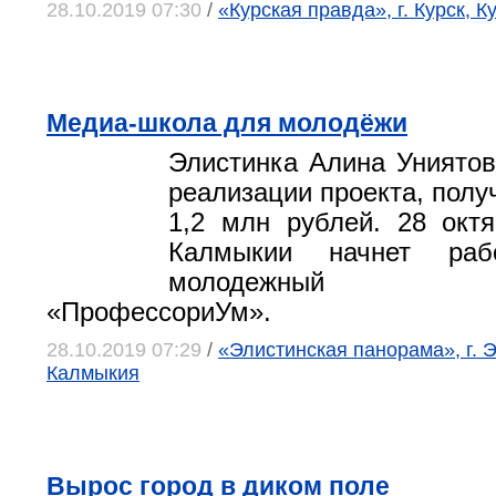
28.10.2019 07:30
/
«Курская правда», г. Курск, К
Медиа-школа для молодёжи
Элистинка Алина Униятов
реализации проекта, полу
1,2 млн рублей. 28 окт
Калмыкии начнет раб
молодежный ме
«ПрофессориУм».
28.10.2019 07:29
/
«Элистинская панорама», г. 
Калмыкия
Вырос город в диком поле