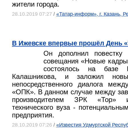
жители города.
28.10.2019 07:27
/
«Татар-информ», г. Казань, Р
В Ижевске впервые прошёл День 
Он дополнил повестку в
совещания «Новые кадры
состоялось на базе 
Калашникова, и заложил нов
непосредственного диалога межд
«ОПК». В данном случае между зав
производителем ЗРК «Тор» и
технического вуза - потенциальны
предприятия.
28.10.2019 07:26
/
«Известия Удмуртской Республ