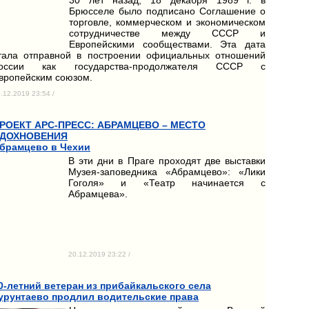
Брюсселе было подписано Соглашение о
торговле, коммерческом и экономическом
сотрудничестве между СССР и
Европейскими сообществами. Эта дата
тала отправной в построении официальных отношений
оссии как государства-продолжателя СССР с
вропейским союзом.
.12.2019 23:54 /
РОЕКТ АРС-ПРЕСС: АБРАМЦЕВО – МЕСТО
ДОХНОВЕНИЯ
брамцево в Чехии
В эти дни в Праге проходят две выставки
Музея-заповедника «Абрамцево»: «Лики
Гоголя» и «Театр начинается с
Абрамцева».
20.12.2019 23:22 /
0-летний ветеран из прибайкальского села
урунтаево продлил водительские права