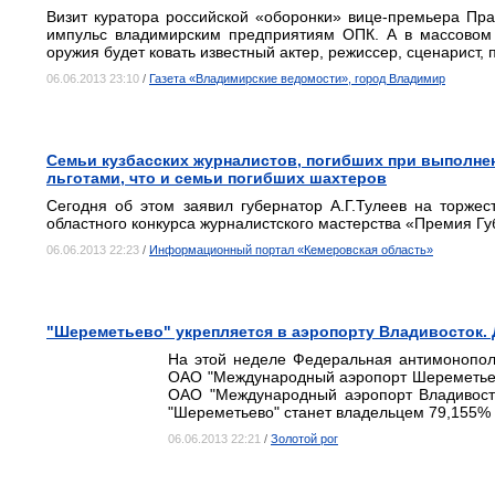
Визит куратора российской «оборонки» вице-премьера Пра
импульс владимирским предприятиям ОПК. А в массовом
оружия будет ковать известный актер, режиссер, сценарист,
06.06.2013 23:10
/
Газета «Владимирские ведомости», город Владимир
Семьи кузбасских журналистов, погибших при выполнен
льготами, что и семьи погибших шахтеров
Сегодня об этом заявил губернатор А.Г.Тулеев на торже
областного конкурса журналистского мастерства «Премия Г
06.06.2013 22:23
/
Информационный портал «Кемеровская область»
"Шереметьево" укрепляется в аэропорту Владивосток.
На этой неделе Федеральная антимонопол
ОАО "Международный аэропорт Шереметьев
ОАО "Международный аэропорт Владивосто
"Шереметьево" станет владельцем 79,155% 
06.06.2013 22:21
/
Золотой рог