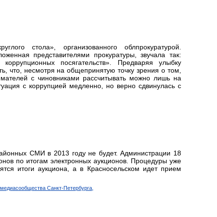
углого стола», организованного облпрокуратурой.
оженная представителями прокуратуры, звучала так:
коррупционных посягательств». Предваряя улыбку
ть, что, несмотря на общепринятую точку зрения о том,
имателей с чиновниками рассчитывать можно лишь на
туация с коррупцией медленно, но верно сдвинулась с
айонных СМИ в 2013 году не будет. Администрации 18
нов по итогам электронных аукционов. Процедуры уже
ятся итоги аукциона, а в Красносельском идет прием
 медиасообщества Санкт-Петербурга,