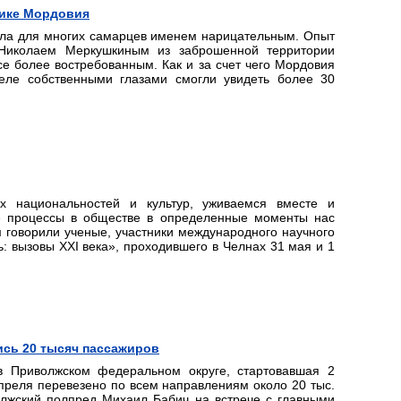
лике Мордовия
ала для многих самарцев именем нарицательным. Опыт
 Николаем Меркушкиным из заброшенной территории
се более востребованным. Как и за счет чего Мордовия
еле собственными глазами смогли увидеть более 30
х национальностей и культур, уживаемся вместе и
ие процессы в обществе в определенные моменты нас
 говорили ученые, участники международного научного
: вызовы ХХI века», проходившего в Челнах 31 мая и 1
сь 20 тысяч пассажиров
в Приволжском федеральном округе, стартовавшая 2
преля перевезено по всем направлениям около 20 тыс.
олжский полпред Михаил Бабич на встрече с главными