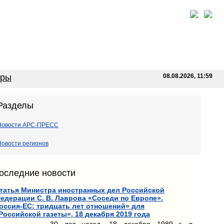
оры
08.08.2026, 11:59
Разделы
Новости АРС-ПРЕСС
Новости регионов
оследние новости
татья Министра иностранных дел Российской
едерации С. В. Лаврова «Соседи по Европе».
оссия-ЕС: тридцать лет отношений» для
Российской газеты», 18 декабря 2019 года
30 лет назад, 18 декабря 1989 г. в