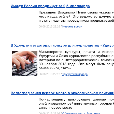
Имидж России продвинут за 9,5 миллиарда
Президент Владимир Путин своим указом ув
миллиарда рублей. Это ведомство должно 
и стать главным проводником предлагаемой
06.06.2013 22:16
/
Невское время
В Удмуртии стартовал конкурс для журналистов «Удмур
Министерство культуры, печати и инфор
Удмуртии и Союз журналистов республики о
материал по антитеррористической темати
30 ноября 2013 года. Это могут быть рец
ранее книги, статьи
06.06.2013 22:12
/
Удмуртская правда
Волгоград занял первое место в экологическом рейтин
По-настоящему шокирующие данные пол
опубликованном рейтинге крупных городов Р
занял первое место
06.06.2013 22:06
/
Областные вести, Волгоград