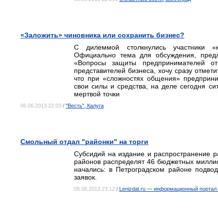
«Заложить» чиновника или сохранить бизнес?
С дилеммой столкнулись участники «кр
Официально тема для обсуждения, предл
«Вопросы защиты предпринимателей от 
представителей бизнеса, хочу сразу отмети
что при «сложностях общения» предприн
свои силы и средства, на деле сегодня си
мертвой точки
06.06.2013 22:03
/
"Весть", Калуга
Смольный отдал "районки" на торги
Субсидий на издание и распространение р
районов распределят 46 бюджетных миллио
начались: в Петроградском районе подвод
заявок.
05.06.2013 23:12
/
Lenizdat.ru — информационный портал