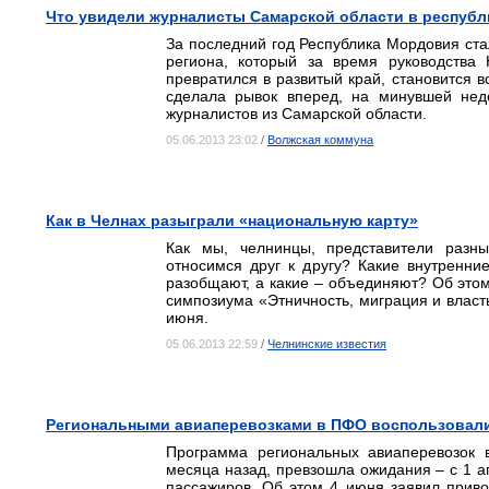
Что увидели журналисты Самарской области в респуб
За последний год Республика Мордовия ст
региона, который за время руководства
превратился в развитый край, становится в
сделала рывок вперед, на минувшей нед
журналистов из Самарской области.
05.06.2013 23:02
/
Волжская коммуна
Как в Челнах разыграли «национальную карту»
Как мы, челнинцы, представители разны
относимся друг к другу? Какие внутренн
разобщают, а какие – объединяют? Об этом
симпозиума «Этничность, миграция и власть
июня.
05.06.2013 22:59
/
Челнинские известия
Региональными авиаперевозками в ПФО воспользовали
Программа региональных авиаперевозок 
месяца назад, превзошла ожидания – с 1 а
пассажиров. Об этом 4 июня заявил прив