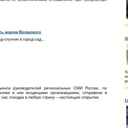
20
ать мэром Волжского
О
од-спутник в город-сад…
Х
к
р
ьянса руководителей региональных СМИ России, по
20
всеми в нее входящими организациями, отправили в
я нас поездка в любую страну – настоящее открытие.
Г