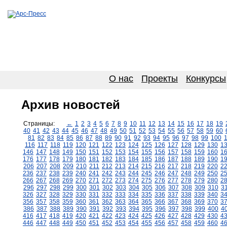
О нас
Проекты
Конкурсы
Архив новостей
Страницы:
←
1
2
3
4
5
6
7
8
9
10
11
12
13
14
15
16
17
18
19
40
41
42
43
44
45
46
47
48
49
50
51
52
53
54
55
56
57
58
59
60
81
82
83
84
85
86
87
88
89
90
91
92
93
94
95
96
97
98
99
100
116
117
118
119
120
121
122
123
124
125
126
127
128
129
130
1
146
147
148
149
150
151
152
153
154
155
156
157
158
159
160
1
176
177
178
179
180
181
182
183
184
185
186
187
188
189
190
1
206
207
208
209
210
211
212
213
214
215
216
217
218
219
220
2
236
237
238
239
240
241
242
243
244
245
246
247
248
249
250
2
266
267
268
269
270
271
272
273
274
275
276
277
278
279
280
2
296
297
298
299
300
301
302
303
304
305
306
307
308
309
310
3
326
327
328
329
330
331
332
333
334
335
336
337
338
339
340
3
356
357
358
359
360
361
362
363
364
365
366
367
368
369
370
3
386
387
388
389
390
391
392
393
394
395
396
397
398
399
400
4
416
417
418
419
420
421
422
423
424
425
426
427
428
429
430
4
446
447
448
449
450
451
452
453
454
455
456
457
458
459
460
4