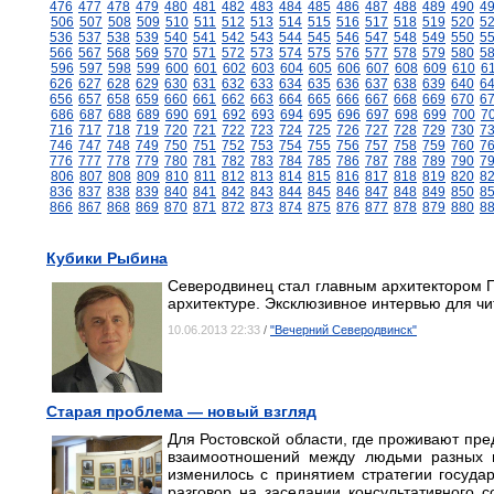
476
477
478
479
480
481
482
483
484
485
486
487
488
489
490
4
506
507
508
509
510
511
512
513
514
515
516
517
518
519
520
5
536
537
538
539
540
541
542
543
544
545
546
547
548
549
550
5
566
567
568
569
570
571
572
573
574
575
576
577
578
579
580
5
596
597
598
599
600
601
602
603
604
605
606
607
608
609
610
6
626
627
628
629
630
631
632
633
634
635
636
637
638
639
640
6
656
657
658
659
660
661
662
663
664
665
666
667
668
669
670
6
686
687
688
689
690
691
692
693
694
695
696
697
698
699
700
7
716
717
718
719
720
721
722
723
724
725
726
727
728
729
730
7
746
747
748
749
750
751
752
753
754
755
756
757
758
759
760
7
776
777
778
779
780
781
782
783
784
785
786
787
788
789
790
7
806
807
808
809
810
811
812
813
814
815
816
817
818
819
820
8
836
837
838
839
840
841
842
843
844
845
846
847
848
849
850
8
866
867
868
869
870
871
872
873
874
875
876
877
878
879
880
8
Кубики Рыбина
Северодвинец стал главным архитектором Пе
архитектуре. Эксклюзивное интервью для чи
10.06.2013 22:33
/
"Вечерний Северодвинск"
Старая проблема — новый взгляд
Для Ростовской области, где проживают пре
взаимоотношений между людьми разных н
изменилось с принятием стратегии госуд
разговор на заседании консультативного 