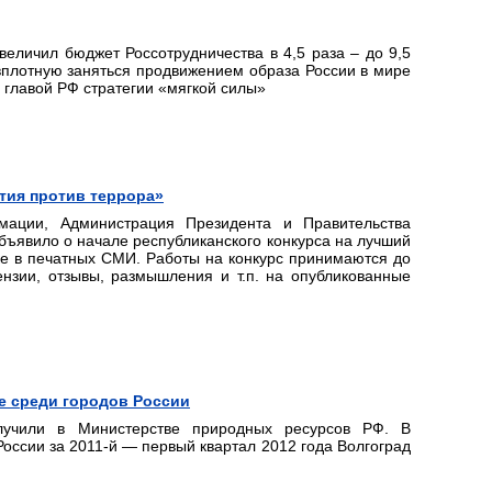
еличил бюджет Россотрудничества в 4,5 раза – до 9,5
вплотную заняться продвижением образа России в мире
 главой РФ стратегии «мягкой силы»
тия против террора»
мации, Администрация Президента и Правительства
бъявило о начале республиканского конкурса на лучший
ке в печатных СМИ. Работы на конкурс принимаются до
ензии, отзывы, размышления и т.п. на опубликованные
ге среди городов России
учили в Министерстве природных ресурсов РФ. В
оссии за 2011-й — первый квартал 2012 года Волгоград