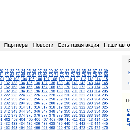
Партнеры
Новости
Есть такая акция
Наши авт
20
21
22
23
24
25
26
27
28
29
30
31
32
33
34
35
36
37
38
39
61
62
63
64
65
66
67
68
69
70
71
72
73
74
75
76
77
78
79
80
101
102
103
104
105
106
107
108
109
110
111
112
113
114
115
31
132
133
134
135
136
137
138
139
140
141
142
143
144
145
61
162
163
164
165
166
167
168
169
170
171
172
173
174
175
91
192
193
194
195
196
197
198
199
200
201
202
203
204
205
21
222
223
224
225
226
227
228
229
230
231
232
233
234
235
51
252
253
254
255
256
257
258
259
260
261
262
263
264
265
П
81
282
283
284
285
286
287
288
289
290
291
292
293
294
295
11
312
313
314
315
316
317
318
319
320
321
322
323
324
325
С
41
342
343
344
345
346
347
348
349
350
351
352
353
354
355
Ф
71
372
373
374
375
376
377
378
379
380
381
382
383
384
385
Р
01
402
403
404
405
406
407
408
409
410
411
412
413
414
415
31
432
433
434
435
436
437
438
439
440
441
442
443
444
445
«
61
462
463
464
465
466
467
468
469
470
471
472
473
474
475