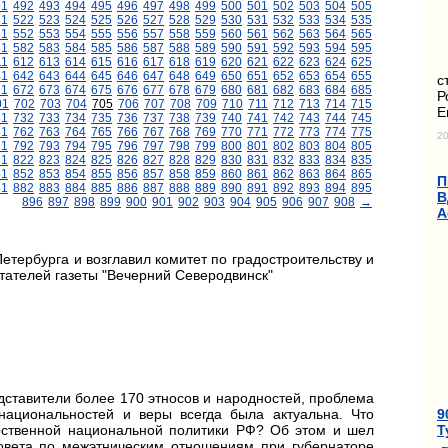
91
492
493
494
495
496
497
498
499
500
501
502
503
504
505
21
522
523
524
525
526
527
528
529
530
531
532
533
534
535
51
552
553
554
555
556
557
558
559
560
561
562
563
564
565
81
582
583
584
585
586
587
588
589
590
591
592
593
594
595
11
612
613
614
615
616
617
618
619
620
621
622
623
624
625
41
642
643
644
645
646
647
648
649
650
651
652
653
654
655
с
71
672
673
674
675
676
677
678
679
680
681
682
683
684
685
Р
01
702
703
704
705
706
707
708
709
710
711
712
713
714
715
Е
31
732
733
734
735
736
737
738
739
740
741
742
743
744
745
61
762
763
764
765
766
767
768
769
770
771
772
773
774
775
20
91
792
793
794
795
796
797
798
799
800
801
802
803
804
805
21
822
823
824
825
826
827
828
829
830
831
832
833
834
835
51
852
853
854
855
856
857
858
859
860
861
862
863
864
865
П
81
882
883
884
885
886
887
888
889
890
891
892
893
894
895
В
896
897
898
899
900
901
902
903
904
905
906
907
908
→
А
тербурга и возглавил комитет по градостроительству и
тателей газеты "Вечерний Северодвинск"
дставители более 170 этносов и народностей, проблема
9
ациональностей и веры всегда была актуальна. Что
Т
арственной национальной политики РФ? Об этом и шел
совета по межэтническим отношениям при губернаторе