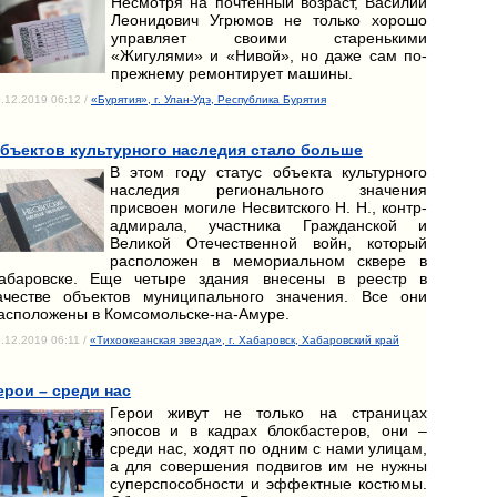
Несмотря на почтенный возраст, Василий
Леонидович Угрюмов не только хорошо
управляет своими старенькими
«Жигулями» и «Нивой», но даже сам по-
прежнему ремонтирует машины.
.12.2019 06:12 /
«Бурятия», г. Улан-Удэ, Республика Бурятия
бъектов культурного наследия стало больше
В этом году статус объекта культурного
наследия регионального значения
присвоен могиле Несвитского Н. Н., контр-
адмирала, участника Гражданской и
Великой Отечественной войн, который
расположен в мемориальном сквере в
абаровске. Еще четыре здания внесены в реестр в
ачестве объектов муниципального значения. Все они
асположены в Комсомольске-на-Амуре.
.12.2019 06:11 /
«Тихоокеанская звезда», г. Хабаровск, Хабаровский край
ерои – среди нас
Герои живут не только на страницах
эпосов и в кадрах блокбастеров, они –
среди нас, ходят по одним с нами улицам,
а для совершения подвигов им не нужны
суперспособности и эффектные костюмы.