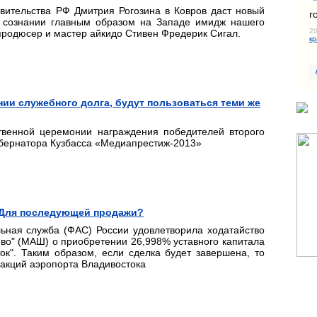
вительства РФ Дмитрия Рогозина в Ковров даст новый
г
 сознании главным образом на Западе имидж нашего
20
 продюсер и мастер айкидо Стивен Фредерик Сигал.
кр
ии служебного долга, будут пользоваться теми же
ственной церемонии награждения победителей второго
убернатора Кузбасса «Медиапрестиж-2013»
 Для последующей продажи?
ьная служба (ФАС) России удовлетворила ходатайство
о" (МАШ) о приобретении 26,998% уставного капитала
к". Таким образом, если сделка будет завершена, то
акций аэропорта Владивостока