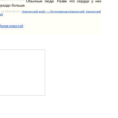
Обычные люди. Разве что сердце у них
ораздо больше.
.12.2019 06:10 /
«Камчатский край», г. Петропавловск-Камчатский, Камчатский
ай
Архив новостей