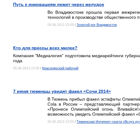
Путь к инновациям лежит через желудок
Во Владивостоке прошла первая межреги
технологий в производстве общественного п
05.06.2013 23:09
/
Золотой рог Владивосток
Кто для прессы всех милее?
Компания "Медиалогия" подготовила медиарейтинги губерна
года.
05.06.2013 23:08
/
Красноярский рабочий
7 июня тюменцы увидят факел «Сочи 2014»
В Тюмень прибыл факел эстафеты Олимпийс
Cola в России – представляющий партне
«Пронеси Олимпийский огонь. Вливайся!
возможность увидеть Олимпийский факел «
05.06.2013 23:05
/
Тюменская Интернет-газета «Вслух.ру