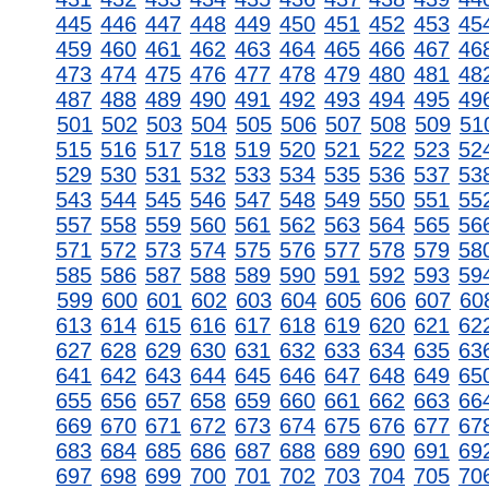
445
446
447
448
449
450
451
452
453
45
459
460
461
462
463
464
465
466
467
46
473
474
475
476
477
478
479
480
481
48
487
488
489
490
491
492
493
494
495
49
501
502
503
504
505
506
507
508
509
51
515
516
517
518
519
520
521
522
523
52
529
530
531
532
533
534
535
536
537
53
543
544
545
546
547
548
549
550
551
55
557
558
559
560
561
562
563
564
565
56
571
572
573
574
575
576
577
578
579
58
585
586
587
588
589
590
591
592
593
59
599
600
601
602
603
604
605
606
607
60
613
614
615
616
617
618
619
620
621
62
627
628
629
630
631
632
633
634
635
63
641
642
643
644
645
646
647
648
649
65
655
656
657
658
659
660
661
662
663
66
669
670
671
672
673
674
675
676
677
67
683
684
685
686
687
688
689
690
691
69
697
698
699
700
701
702
703
704
705
70