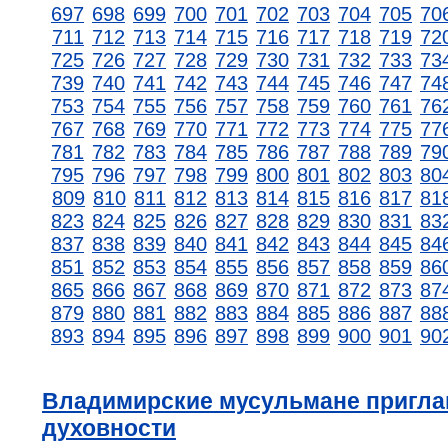
697
698
699
700
701
702
703
704
705
70
711
712
713
714
715
716
717
718
719
72
725
726
727
728
729
730
731
732
733
73
739
740
741
742
743
744
745
746
747
74
753
754
755
756
757
758
759
760
761
76
767
768
769
770
771
772
773
774
775
77
781
782
783
784
785
786
787
788
789
79
795
796
797
798
799
800
801
802
803
80
809
810
811
812
813
814
815
816
817
81
823
824
825
826
827
828
829
830
831
83
837
838
839
840
841
842
843
844
845
84
851
852
853
854
855
856
857
858
859
86
865
866
867
868
869
870
871
872
873
87
879
880
881
882
883
884
885
886
887
88
893
894
895
896
897
898
899
900
901
90
Владимирские мусульмане пригла
духовности