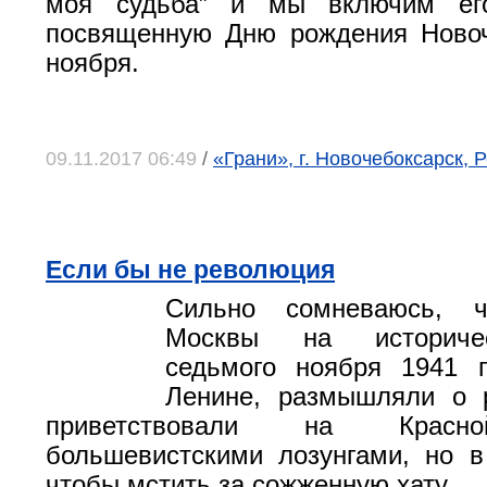
моя судьба” и мы включим его
посвященную Дню рождения Новоч
ноября.
09.11.2017 06:49
/
«Грани», г. Новочебоксарск,
Если бы не революция
Сильно сомневаюсь, ч
Москвы на историче
седьмого ноября 1941 
Ленине, размышляли о 
приветствовали на Красн
большевистскими лозунгами, но 
чтобы мстить за сожженную хату.