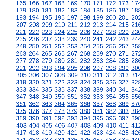
165
166
167
168
169
170
171
172
173
17
179
180
181
182
183
184
185
186
187
18
193
194
195
196
197
198
199
200
201
20
207
208
209
210
211
212
213
214
215
21
221
222
223
224
225
226
227
228
229
23
235
236
237
238
239
240
241
242
243
24
249
250
251
252
253
254
255
256
257
25
263
264
265
266
267
268
269
270
271
27
277
278
279
280
281
282
283
284
285
28
291
292
293
294
295
296
297
298
299
30
305
306
307
308
309
310
311
312
313
31
319
320
321
322
323
324
325
326
327
32
333
334
335
336
337
338
339
340
341
34
347
348
349
350
351
352
353
354
355
35
361
362
363
364
365
366
367
368
369
37
375
376
377
378
379
380
381
382
383
38
389
390
391
392
393
394
395
396
397
39
403
404
405
406
407
408
409
410
411
41
417
418
419
420
421
422
423
424
425
42
431
432
433
434
435
436
437
438
439
44