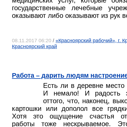
медицинских услуг, которые обя
государственные лечебные учре
оказывают либо оказывают из рук в
08.11.2017 06:20
/
«Красноярский рабочий», г. К
Красноярский край
Работа – дарить людям настроени
Есть ли в деревне место 
И немало! И радость 
оттого, что, наконец, вык
картошки или дополол все грядк
Хотя это ощущение счастья от
работы тоже нескрываемое. Э