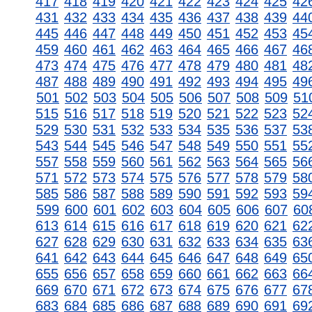
417
418
419
420
421
422
423
424
425
42
431
432
433
434
435
436
437
438
439
44
445
446
447
448
449
450
451
452
453
45
459
460
461
462
463
464
465
466
467
46
473
474
475
476
477
478
479
480
481
48
487
488
489
490
491
492
493
494
495
49
501
502
503
504
505
506
507
508
509
51
515
516
517
518
519
520
521
522
523
52
529
530
531
532
533
534
535
536
537
53
543
544
545
546
547
548
549
550
551
55
557
558
559
560
561
562
563
564
565
56
571
572
573
574
575
576
577
578
579
58
585
586
587
588
589
590
591
592
593
59
599
600
601
602
603
604
605
606
607
60
613
614
615
616
617
618
619
620
621
62
627
628
629
630
631
632
633
634
635
63
641
642
643
644
645
646
647
648
649
65
655
656
657
658
659
660
661
662
663
66
669
670
671
672
673
674
675
676
677
67
683
684
685
686
687
688
689
690
691
69