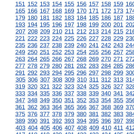
151
152
153
154
155
156
157
158
159
16
165
166
167
168
169
170
171
172
173
17
179
180
181
182
183
184
185
186
187
18
193
194
195
196
197
198
199
200
201
20
207
208
209
210
211
212
213
214
215
21
221
222
223
224
225
226
227
228
229
23
235
236
237
238
239
240
241
242
243
24
249
250
251
252
253
254
255
256
257
25
263
264
265
266
267
268
269
270
271
27
277
278
279
280
281
282
283
284
285
28
291
292
293
294
295
296
297
298
299
30
305
306
307
308
309
310
311
312
313
31
319
320
321
322
323
324
325
326
327
32
333
334
335
336
337
338
339
340
341
34
347
348
349
350
351
352
353
354
355
35
361
362
363
364
365
366
367
368
369
37
375
376
377
378
379
380
381
382
383
38
389
390
391
392
393
394
395
396
397
39
403
404
405
406
407
408
409
410
411
41