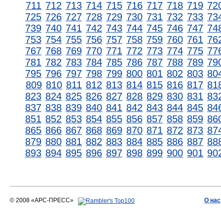
711
712
713
714
715
716
717
718
719
72
725
726
727
728
729
730
731
732
733
73
739
740
741
742
743
744
745
746
747
74
753
754
755
756
757
758
759
760
761
76
767
768
769
770
771
772
773
774
775
77
781
782
783
784
785
786
787
788
789
79
795
796
797
798
799
800
801
802
803
80
809
810
811
812
813
814
815
816
817
81
823
824
825
826
827
828
829
830
831
83
837
838
839
840
841
842
843
844
845
84
851
852
853
854
855
856
857
858
859
86
865
866
867
868
869
870
871
872
873
87
879
880
881
882
883
884
885
886
887
88
893
894
895
896
897
898
899
900
901
90
© 2008 «АРС-ПРЕСС»
О нас
АРС-ПРЕСС
О воде 