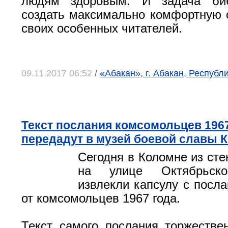
людям здоровым. И задача биб
создать максимально комфортную 
своих особенных читателей.
09.11.2017 06:52
/
«Абакан», г. Абакан, Республ
Текст послания комсомольцев 196
передадут в музей боевой славы
Сегодня в Коломне из ст
на улице Октябрьск
извлекли капсулу с посл
от комсомольцев 1967 года.
Текст самого послания торжестве