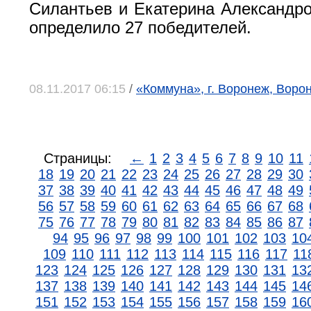
Силантьев и Екатерина Александр
определило 27 победителей.
08.11.2017 06:15
/
«Коммуна», г. Воронеж, Воро
Страницы:
←
1
2
3
4
5
6
7
8
9
10
11
18
19
20
21
22
23
24
25
26
27
28
29
30
37
38
39
40
41
42
43
44
45
46
47
48
49
56
57
58
59
60
61
62
63
64
65
66
67
68
75
76
77
78
79
80
81
82
83
84
85
86
87
94
95
96
97
98
99
100
101
102
103
10
109
110
111
112
113
114
115
116
117
11
123
124
125
126
127
128
129
130
131
13
137
138
139
140
141
142
143
144
145
14
151
152
153
154
155
156
157
158
159
16