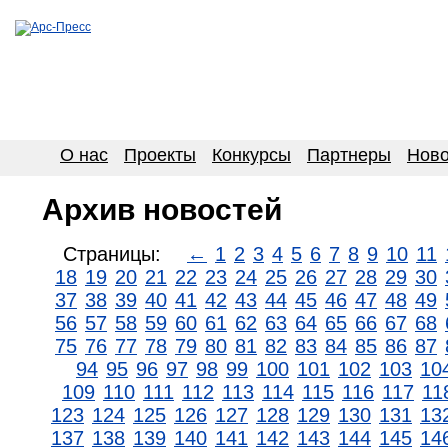
О нас
Проекты
Конкурсы
Партнеры
Ново
Архив новостей
Страницы:
←
1
2
3
4
5
6
7
8
9
10
11
18
19
20
21
22
23
24
25
26
27
28
29
30
37
38
39
40
41
42
43
44
45
46
47
48
49
56
57
58
59
60
61
62
63
64
65
66
67
68
75
76
77
78
79
80
81
82
83
84
85
86
87
94
95
96
97
98
99
100
101
102
103
10
109
110
111
112
113
114
115
116
117
11
123
124
125
126
127
128
129
130
131
13
137
138
139
140
141
142
143
144
145
14