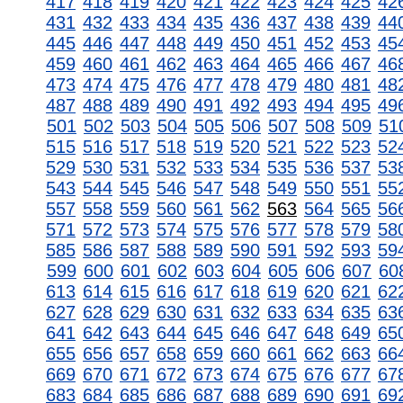
417
418
419
420
421
422
423
424
425
42
431
432
433
434
435
436
437
438
439
44
445
446
447
448
449
450
451
452
453
45
459
460
461
462
463
464
465
466
467
46
473
474
475
476
477
478
479
480
481
48
487
488
489
490
491
492
493
494
495
49
501
502
503
504
505
506
507
508
509
51
515
516
517
518
519
520
521
522
523
52
529
530
531
532
533
534
535
536
537
53
543
544
545
546
547
548
549
550
551
55
557
558
559
560
561
562
563
564
565
56
571
572
573
574
575
576
577
578
579
58
585
586
587
588
589
590
591
592
593
59
599
600
601
602
603
604
605
606
607
60
613
614
615
616
617
618
619
620
621
62
627
628
629
630
631
632
633
634
635
63
641
642
643
644
645
646
647
648
649
65
655
656
657
658
659
660
661
662
663
66
669
670
671
672
673
674
675
676
677
67
683
684
685
686
687
688
689
690
691
69