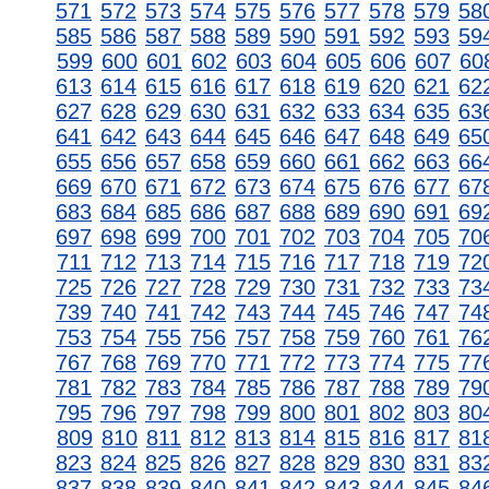
571
572
573
574
575
576
577
578
579
58
585
586
587
588
589
590
591
592
593
59
599
600
601
602
603
604
605
606
607
60
613
614
615
616
617
618
619
620
621
62
627
628
629
630
631
632
633
634
635
63
641
642
643
644
645
646
647
648
649
65
655
656
657
658
659
660
661
662
663
66
669
670
671
672
673
674
675
676
677
67
683
684
685
686
687
688
689
690
691
69
697
698
699
700
701
702
703
704
705
70
711
712
713
714
715
716
717
718
719
72
725
726
727
728
729
730
731
732
733
73
739
740
741
742
743
744
745
746
747
74
753
754
755
756
757
758
759
760
761
76
767
768
769
770
771
772
773
774
775
77
781
782
783
784
785
786
787
788
789
79
795
796
797
798
799
800
801
802
803
80
809
810
811
812
813
814
815
816
817
81
823
824
825
826
827
828
829
830
831
83
837
838
839
840
841
842
843
844
845
84