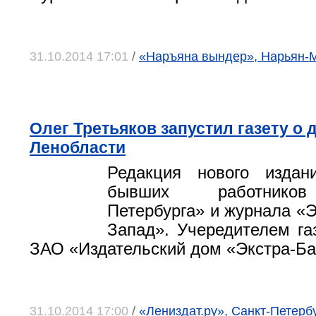
31.10.2014 17:01
/
«Наръяна вындер», Нарьян-
Олег Третьяков запустил газету о
Ленобласти
Редакция нового издан
бывших работников
Петербурга» и журнала «Э
Запад». Учередителем га
ЗАО «Издательский дом «Экстра-Ба
31.10.2014 17:00
/
«Лениздат.ру», Санкт-Петерб