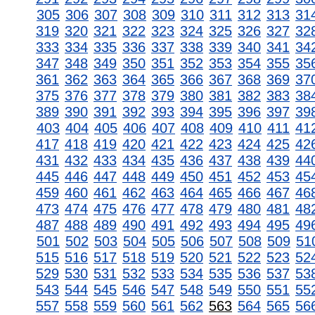
305
306
307
308
309
310
311
312
313
31
319
320
321
322
323
324
325
326
327
32
333
334
335
336
337
338
339
340
341
34
347
348
349
350
351
352
353
354
355
35
361
362
363
364
365
366
367
368
369
37
375
376
377
378
379
380
381
382
383
38
389
390
391
392
393
394
395
396
397
39
403
404
405
406
407
408
409
410
411
41
417
418
419
420
421
422
423
424
425
42
431
432
433
434
435
436
437
438
439
44
445
446
447
448
449
450
451
452
453
45
459
460
461
462
463
464
465
466
467
46
473
474
475
476
477
478
479
480
481
48
487
488
489
490
491
492
493
494
495
49
501
502
503
504
505
506
507
508
509
51
515
516
517
518
519
520
521
522
523
52
529
530
531
532
533
534
535
536
537
53
543
544
545
546
547
548
549
550
551
55
557
558
559
560
561
562
563
564
565
56