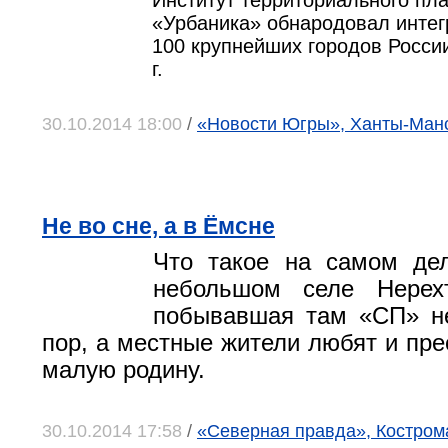
Институт территориального пл
«Урбаника» обнародовал интег
100 крупнейших городов Росси
г.
30.10.2014 18:00
/
«Новости Югры», Ханты-Ман
Не во сне, а в Ёмсне
Что такое на самом де
небольшом селе Нерехт
побывавшая там «СП» не
пор, а местные жители любят и пр
малую родину.
30.10.2014 17:58
/
«Северная правда», Костром