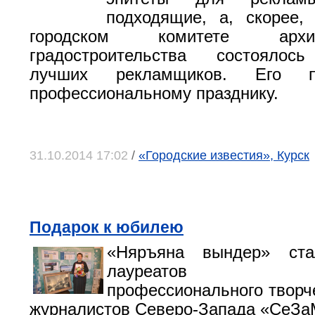
подходящие, а, скорее,
городском комитете арх
градостроительства состоялос
лучших рекламщиков. Его п
профессиональному празднику.
31.10.2014 17:02
/
«Городские известия», Курск
Подарок к юбилею
«Няръяна вындер» ст
лауреатов еж
профессионального творче
журналистов Северо-Запада «СеЗа