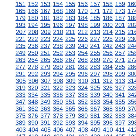
151
152
153
154
155
156
157
158
159
16
165
166
167
168
169
170
171
172
173
17
179
180
181
182
183
184
185
186
187
18
193
194
195
196
197
198
199
200
201
20
207
208
209
210
211
212
213
214
215
21
221
222
223
224
225
226
227
228
229
23
235
236
237
238
239
240
241
242
243
24
249
250
251
252
253
254
255
256
257
25
263
264
265
266
267
268
269
270
271
27
277
278
279
280
281
282
283
284
285
28
291
292
293
294
295
296
297
298
299
30
305
306
307
308
309
310
311
312
313
31
319
320
321
322
323
324
325
326
327
32
333
334
335
336
337
338
339
340
341
34
347
348
349
350
351
352
353
354
355
35
361
362
363
364
365
366
367
368
369
37
375
376
377
378
379
380
381
382
383
38
389
390
391
392
393
394
395
396
397
39
403
404
405
406
407
408
409
410
411
41