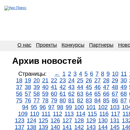
О нас
Проекты
Конкурсы
Партнеры
Ново
Архив новостей
Страницы:
←
1
2
3
4
5
6
7
8
9
10
11
18
19
20
21
22
23
24
25
26
27
28
29
30
37
38
39
40
41
42
43
44
45
46
47
48
49
56
57
58
59
60
61
62
63
64
65
66
67
68
75
76
77
78
79
80
81
82
83
84
85
86
87
94
95
96
97
98
99
100
101
102
103
10
109
110
111
112
113
114
115
116
117
11
123
124
125
126
127
128
129
130
131
13
137
138
139
140
141
142
143
144
145
14