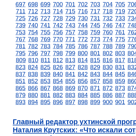
697
698
699
700
701
702
703
704
705
70
711
712
713
714
715
716
717
718
719
72
725
726
727
728
729
730
731
732
733
73
739
740
741
742
743
744
745
746
747
74
753
754
755
756
757
758
759
760
761
76
767
768
769
770
771
772
773
774
775
77
781
782
783
784
785
786
787
788
789
79
795
796
797
798
799
800
801
802
803
80
809
810
811
812
813
814
815
816
817
81
823
824
825
826
827
828
829
830
831
83
837
838
839
840
841
842
843
844
845
84
851
852
853
854
855
856
857
858
859
86
865
866
867
868
869
870
871
872
873
87
879
880
881
882
883
884
885
886
887
88
893
894
895
896
897
898
899
900
901
90
Главный редактор ухтинской про
Наталия Крутских: «Что искали с