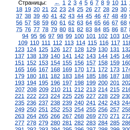
Страницы:
←
1
2
3
4
5
6
7
8
9
10
11
18
19
20
21
22
23
24
25
26
27
28
29
30
37
38
39
40
41
42
43
44
45
46
47
48
49
56
57
58
59
60
61
62
63
64
65
66
67
68
75
76
77
78
79
80
81
82
83
84
85
86
87
94
95
96
97
98
99
100
101
102
103
10
109
110
111
112
113
114
115
116
117
11
123
124
125
126
127
128
129
130
131
13
137
138
139
140
141
142
143
144
145
14
151
152
153
154
155
156
157
158
159
16
165
166
167
168
169
170
171
172
173
17
179
180
181
182
183
184
185
186
187
18
193
194
195
196
197
198
199
200
201
20
207
208
209
210
211
212
213
214
215
21
221
222
223
224
225
226
227
228
229
23
235
236
237
238
239
240
241
242
243
24
249
250
251
252
253
254
255
256
257
25
263
264
265
266
267
268
269
270
271
27
277
278
279
280
281
282
283
284
285
28
291
292
293
294
295
296
297
298
299
30