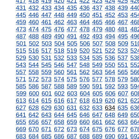
417
418
419
420
421
422
423
424
425
42
431
432
433
434
435
436
437
438
439
44
445
446
447
448
449
450
451
452
453
45
459
460
461
462
463
464
465
466
467
46
473
474
475
476
477
478
479
480
481
48
487
488
489
490
491
492
493
494
495
49
501
502
503
504
505
506
507
508
509
51
515
516
517
518
519
520
521
522
523
52
529
530
531
532
533
534
535
536
537
53
543
544
545
546
547
548
549
550
551
55
557
558
559
560
561
562
563
564
565
56
571
572
573
574
575
576
577
578
579
58
585
586
587
588
589
590
591
592
593
59
599
600
601
602
603
604
605
606
607
60
613
614
615
616
617
618
619
620
621
62
627
628
629
630
631
632
633
634
635
63
641
642
643
644
645
646
647
648
649
65
655
656
657
658
659
660
661
662
663
66
669
670
671
672
673
674
675
676
677
67
683
684
685
686
687
688
689
690
691
69