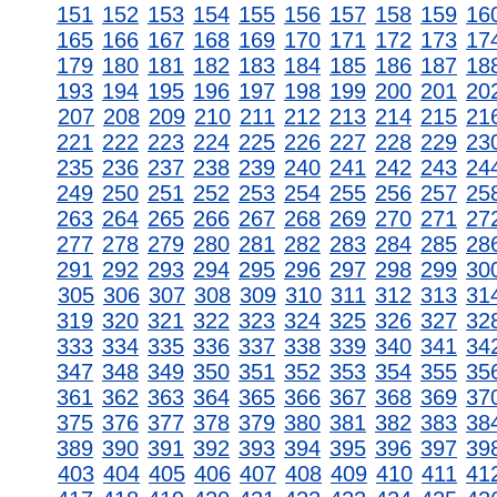
151
152
153
154
155
156
157
158
159
16
165
166
167
168
169
170
171
172
173
17
179
180
181
182
183
184
185
186
187
18
193
194
195
196
197
198
199
200
201
20
207
208
209
210
211
212
213
214
215
21
221
222
223
224
225
226
227
228
229
23
235
236
237
238
239
240
241
242
243
24
249
250
251
252
253
254
255
256
257
25
263
264
265
266
267
268
269
270
271
27
277
278
279
280
281
282
283
284
285
28
291
292
293
294
295
296
297
298
299
30
305
306
307
308
309
310
311
312
313
31
319
320
321
322
323
324
325
326
327
32
333
334
335
336
337
338
339
340
341
34
347
348
349
350
351
352
353
354
355
35
361
362
363
364
365
366
367
368
369
37
375
376
377
378
379
380
381
382
383
38
389
390
391
392
393
394
395
396
397
39
403
404
405
406
407
408
409
410
411
41