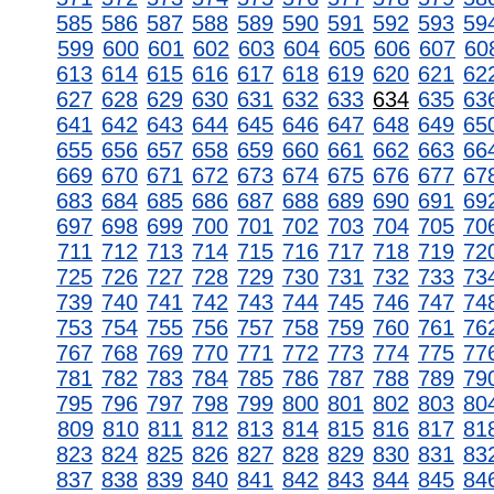
585
586
587
588
589
590
591
592
593
59
599
600
601
602
603
604
605
606
607
60
613
614
615
616
617
618
619
620
621
62
627
628
629
630
631
632
633
634
635
63
641
642
643
644
645
646
647
648
649
65
655
656
657
658
659
660
661
662
663
66
669
670
671
672
673
674
675
676
677
67
683
684
685
686
687
688
689
690
691
69
697
698
699
700
701
702
703
704
705
70
711
712
713
714
715
716
717
718
719
72
725
726
727
728
729
730
731
732
733
73
739
740
741
742
743
744
745
746
747
74
753
754
755
756
757
758
759
760
761
76
767
768
769
770
771
772
773
774
775
77
781
782
783
784
785
786
787
788
789
79
795
796
797
798
799
800
801
802
803
80
809
810
811
812
813
814
815
816
817
81
823
824
825
826
827
828
829
830
831
83
837
838
839
840
841
842
843
844
845
84