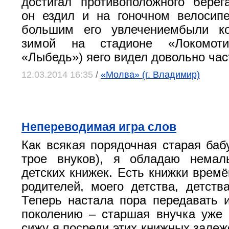
достигал противоположного берег
он ездил и на гоночном велосип
большим его увлечениембыли ко
зимой на стадионе «Локомот
«Лыбедь») яего видел довольно час
12.03.2014 16:35
/
«Молва» (г. Владимир)
Непереводимая игра слов
Как всякая порядочная старая баб
трое внуков), я обладаю нема
детских книжек. Есть книжки времё
родителей, моего детства, детств
Теперь настала пора передавать
поколению – старшая внучка уже 
сижу я посреди этих книжных залеж