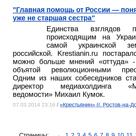
"Главная помощь от России — поня
уже не старшая сестра"
Единства взглядов 
происходящим на Укра
самой украинской з
российской. Krestianin.ru постара
можно больше мнений «оттуда» -
объятой революционными преоб
Одним из наших собеседников ст
директор медиахолдинга «Ме
ведомости» Михаил Кумок.
07.03.2014 23:16
/
«Крестьянин» (г. Ростов-на-Д
Страницы:
←
1
2
3
4
5
6
7
8
9
10
11