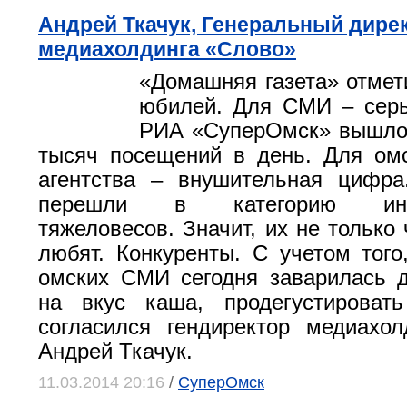
Андрей Ткачук, Генеральный дире
медиахолдинга «Слово»
«Домашняя газета» отмет
юбилей. Для СМИ – серь
РИА «СуперОмск» вышло 
тысяч посещений в день. Для омс
агентства – внушительная цифра
перешли в категорию инф
тяжеловесов. Значит, их не только 
любят. Конкуренты. С учетом того
омских СМИ сегодня заварилась 
на вкус каша, продегустировать
согласился гендиректор медиахо
Андрей Ткачук.
11.03.2014 20:16
/
СуперОмск