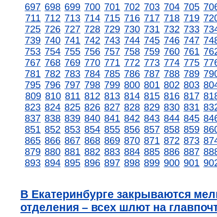
697
698
699
700
701
702
703
704
705
70
711
712
713
714
715
716
717
718
719
72
725
726
727
728
729
730
731
732
733
73
739
740
741
742
743
744
745
746
747
74
753
754
755
756
757
758
759
760
761
76
767
768
769
770
771
772
773
774
775
77
781
782
783
784
785
786
787
788
789
79
795
796
797
798
799
800
801
802
803
80
809
810
811
812
813
814
815
816
817
81
823
824
825
826
827
828
829
830
831
83
837
838
839
840
841
842
843
844
845
84
851
852
853
854
855
856
857
858
859
86
865
866
867
868
869
870
871
872
873
87
879
880
881
882
883
884
885
886
887
88
893
894
895
896
897
898
899
900
901
90
В Екатеринбурге закрываются мел
отделения – всех шлют на главпоч