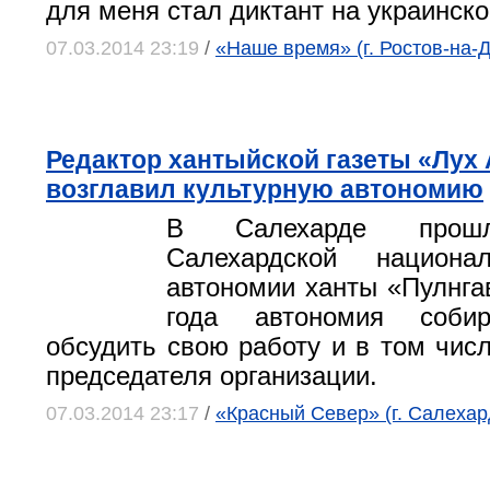
для меня стал диктант на украинско
07.03.2014 23:19
/
«Наше время» (г. Ростов-на-
Редактор хантыйской газеты «Лух 
возглавил культурную автономию
В Салехарде прошл
Салехардской националь
автономии ханты «Пулнгав
года автономия собир
обсудить свою работу и в том чис
председателя организации.
07.03.2014 23:17
/
«Красный Север» (г. Салехар