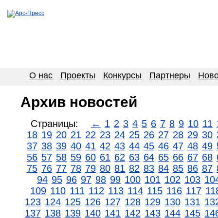
О нас
Проекты
Конкурсы
Партнеры
Ново
Архив новостей
Страницы:
←
1
2
3
4
5
6
7
8
9
10
11
18
19
20
21
22
23
24
25
26
27
28
29
30
37
38
39
40
41
42
43
44
45
46
47
48
49
56
57
58
59
60
61
62
63
64
65
66
67
68
75
76
77
78
79
80
81
82
83
84
85
86
87
94
95
96
97
98
99
100
101
102
103
10
109
110
111
112
113
114
115
116
117
11
123
124
125
126
127
128
129
130
131
13
137
138
139
140
141
142
143
144
145
14