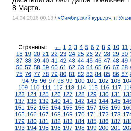
десятилетий был датой поважнее Н
8 Марта.
14.04.2016 00:13
/
«Симбирский курьер», г. Улья
Страницы:
←
1
2
3
4
5
6
7
8
9
10
11
18
19
20
21
22
23
24
25
26
27
28
29
30
37
38
39
40
41
42
43
44
45
46
47
48
49
56
57
58
59
60
61
62
63
64
65
66
67
68
75
76
77
78
79
80
81
82
83
84
85
86
87
94
95
96
97
98
99
100
101
102
103
10
109
110
111
112
113
114
115
116
117
11
123
124
125
126
127
128
129
130
131
13
137
138
139
140
141
142
143
144
145
14
151
152
153
154
155
156
157
158
159
16
165
166
167
168
169
170
171
172
173
17
179
180
181
182
183
184
185
186
187
18
193
194
195
196
197
198
199
200
201
20