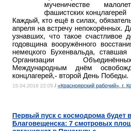
мученичестве малоле
фашистских концлагерей
Каждый, кто ещё в силах, обязател
апреля на встречу непокорённых. Дл
узнавших, что такое счастливое д
годовщина вооружённого восстан
немецкого Бухенвальда, ставшая
Организации Объединён
Международным днём освобожд
концлагерей,- второй День Победы.
15.04.2016 22:05
/
«Красноярский рабочий», г. К
Первый пуск с космодрома будет 
Благовещенска: 7 смотровых пло