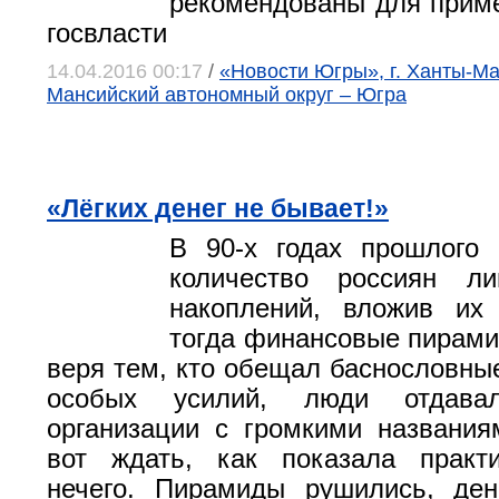
рекомендованы для прим
госвласти
14.04.2016 00:17
/
«Новости Югры», г. Ханты-Ма
Мансийский автономный округ – Югра
«Лёгких денег не бывает!»
В 90-х годах прошлого 
количество россиян л
накоплений, вложив их
тогда финансовые пирами
веря тем, кто обещал баснословные
особых усилий, люди отдава
организации с громкими названи
вот ждать, как показала практи
нечего. Пирамиды рушились, ден