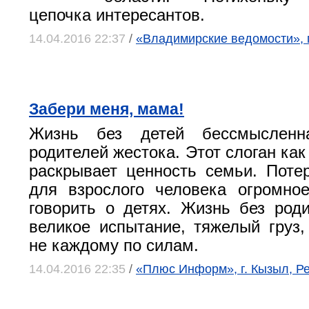
цепочка интересантов.
14.04.2016 22:37
/
«Владимирские ведомости», 
Забери меня, мама!
Жизнь без детей бессмысленн
родителей жестока. Этот слоган как
раскрывает ценность семьи. Поте
для взрослого человека огромно
говорить о детях. Жизнь без род
великое испытание, тяжелый груз,
не каждому по силам.
14.04.2016 22:35
/
«Плюс Информ», г. Кызыл, Р