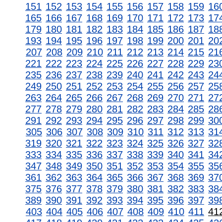
151
152
153
154
155
156
157
158
159
16
165
166
167
168
169
170
171
172
173
17
179
180
181
182
183
184
185
186
187
18
193
194
195
196
197
198
199
200
201
20
207
208
209
210
211
212
213
214
215
21
221
222
223
224
225
226
227
228
229
23
235
236
237
238
239
240
241
242
243
24
249
250
251
252
253
254
255
256
257
25
263
264
265
266
267
268
269
270
271
27
277
278
279
280
281
282
283
284
285
28
291
292
293
294
295
296
297
298
299
30
305
306
307
308
309
310
311
312
313
31
319
320
321
322
323
324
325
326
327
32
333
334
335
336
337
338
339
340
341
34
347
348
349
350
351
352
353
354
355
35
361
362
363
364
365
366
367
368
369
37
375
376
377
378
379
380
381
382
383
38
389
390
391
392
393
394
395
396
397
39
403
404
405
406
407
408
409
410
411
41