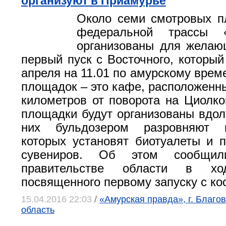
организуют в Приамурье
Около семи смотровых п
федеральной трассы 
организованы для желаю
первый пуск с Восточного, который
апреля на 11.01 по амурскому време
площадок – это кафе, расположенны
километров от поворота на Циолко
площадки будут организованы вдол
них бульдозером разровняют 
которых установят биотуалеты и 
сувениров. Об этом сообщил
правительстве области в хо
посвященного первому запуску с к
15.04.2016 22:03
/
«Амурская правда», г. Благо
область