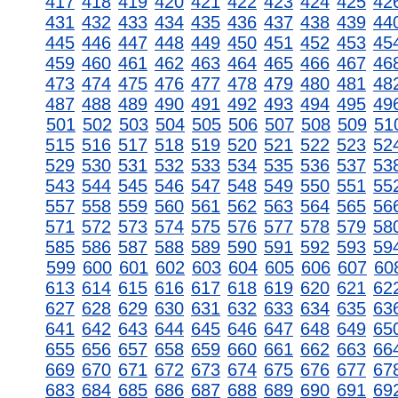
417
418
419
420
421
422
423
424
425
42
431
432
433
434
435
436
437
438
439
44
445
446
447
448
449
450
451
452
453
45
459
460
461
462
463
464
465
466
467
46
473
474
475
476
477
478
479
480
481
48
487
488
489
490
491
492
493
494
495
49
501
502
503
504
505
506
507
508
509
51
515
516
517
518
519
520
521
522
523
52
529
530
531
532
533
534
535
536
537
53
543
544
545
546
547
548
549
550
551
55
557
558
559
560
561
562
563
564
565
56
571
572
573
574
575
576
577
578
579
58
585
586
587
588
589
590
591
592
593
59
599
600
601
602
603
604
605
606
607
60
613
614
615
616
617
618
619
620
621
62
627
628
629
630
631
632
633
634
635
63
641
642
643
644
645
646
647
648
649
65
655
656
657
658
659
660
661
662
663
66
669
670
671
672
673
674
675
676
677
67
683
684
685
686
687
688
689
690
691
69