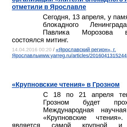
отметили в Ярославле
Cегодня, 13 апреля, у па
блокадного Ленингра
Павлика Морозова 
состоялся митинг.
14.04.2016 00:20
/
«Ярославский регион», г.
Ярославльwww.yarreg.ru/articles/2016041315244
«Крупновские чтения» в Грозном
С 18 по 21 апреля те
Грозном будет про
Международная научна
«Крупновские чтения»
является самой крупной и а