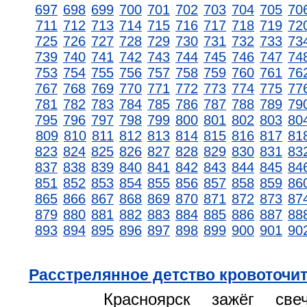
697
698
699
700
701
702
703
704
705
70
711
712
713
714
715
716
717
718
719
72
725
726
727
728
729
730
731
732
733
73
739
740
741
742
743
744
745
746
747
74
753
754
755
756
757
758
759
760
761
76
767
768
769
770
771
772
773
774
775
77
781
782
783
784
785
786
787
788
789
79
795
796
797
798
799
800
801
802
803
80
809
810
811
812
813
814
815
816
817
81
823
824
825
826
827
828
829
830
831
83
837
838
839
840
841
842
843
844
845
84
851
852
853
854
855
856
857
858
859
86
865
866
867
868
869
870
871
872
873
87
879
880
881
882
883
884
885
886
887
88
893
894
895
896
897
898
899
900
901
90
Расстрелянное детство кровоточи
Красноярск зажёг св