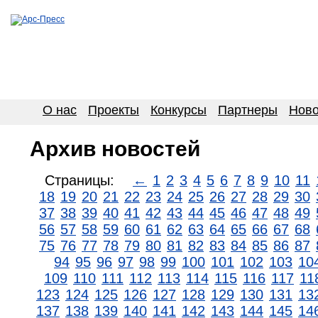
О нас
Проекты
Конкурсы
Партнеры
Ново
Архив новостей
Страницы:
←
1
2
3
4
5
6
7
8
9
10
11
18
19
20
21
22
23
24
25
26
27
28
29
30
37
38
39
40
41
42
43
44
45
46
47
48
49
56
57
58
59
60
61
62
63
64
65
66
67
68
75
76
77
78
79
80
81
82
83
84
85
86
87
94
95
96
97
98
99
100
101
102
103
10
109
110
111
112
113
114
115
116
117
11
123
124
125
126
127
128
129
130
131
13
137
138
139
140
141
142
143
144
145
14