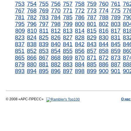
753
754
755
756
757
758
759
760
761
76
767
768
769
770
771
772
773
774
775
77
781
782
783
784
785
786
787
788
789
79
795
796
797
798
799
800
801
802
803
80
809
810
811
812
813
814
815
816
817
81
823
824
825
826
827
828
829
830
831
83
837
838
839
840
841
842
843
844
845
84
851
852
853
854
855
856
857
858
859
86
865
866
867
868
869
870
871
872
873
87
879
880
881
882
883
884
885
886
887
88
893
894
895
896
897
898
899
900
901
90
© 2008 «АРС-ПРЕСС»
О нас
АРС-ПРЕСС
О воде 