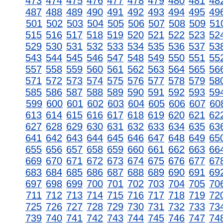
473
474
475
476
477
478
479
480
481
48
487
488
489
490
491
492
493
494
495
49
501
502
503
504
505
506
507
508
509
51
515
516
517
518
519
520
521
522
523
52
529
530
531
532
533
534
535
536
537
53
543
544
545
546
547
548
549
550
551
55
557
558
559
560
561
562
563
564
565
56
571
572
573
574
575
576
577
578
579
58
585
586
587
588
589
590
591
592
593
59
599
600
601
602
603
604
605
606
607
60
613
614
615
616
617
618
619
620
621
62
627
628
629
630
631
632
633
634
635
63
641
642
643
644
645
646
647
648
649
65
655
656
657
658
659
660
661
662
663
66
669
670
671
672
673
674
675
676
677
67
683
684
685
686
687
688
689
690
691
69
697
698
699
700
701
702
703
704
705
70
711
712
713
714
715
716
717
718
719
72
725
726
727
728
729
730
731
732
733
73
739
740
741
742
743
744
745
746
747
74