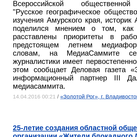
Всероссийской общественной
"Русское географическое общест
изучения Амурского края, историк 
поделился мнением о том, как
расставлены приоритеты в раб
предстоящем летнем медиафо
словам, на МедиаСаммите се
журналистики имеет первостепенно
этом сообщает Деловая газета «
информационный партнер III Дал
медиасаммита.
14.04.2016 00:21
/
«Золотой Рог», г. Владивосто
25-летие создания областной общ
организации «Жители блокадного 