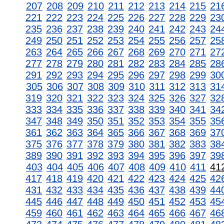
207
208
209
210
211
212
213
214
215
21
221
222
223
224
225
226
227
228
229
23
235
236
237
238
239
240
241
242
243
24
249
250
251
252
253
254
255
256
257
25
263
264
265
266
267
268
269
270
271
27
277
278
279
280
281
282
283
284
285
28
291
292
293
294
295
296
297
298
299
30
305
306
307
308
309
310
311
312
313
31
319
320
321
322
323
324
325
326
327
32
333
334
335
336
337
338
339
340
341
34
347
348
349
350
351
352
353
354
355
35
361
362
363
364
365
366
367
368
369
37
375
376
377
378
379
380
381
382
383
38
389
390
391
392
393
394
395
396
397
39
403
404
405
406
407
408
409
410
411
41
417
418
419
420
421
422
423
424
425
42
431
432
433
434
435
436
437
438
439
44
445
446
447
448
449
450
451
452
453
45
459
460
461
462
463
464
465
466
467
46