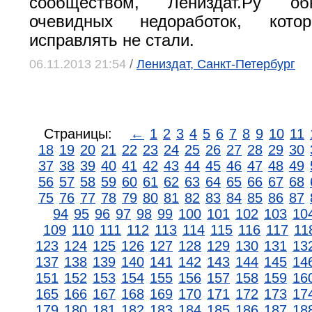
сообществом, Лениздат.Ру о
очевидных недоработок, кото
исправлять не стали.
06.11.2013 21:54
/
Лениздат, Санкт-Петербург
Страницы:
←
1
2
3
4
5
6
7
8
9
10
11
18
19
20
21
22
23
24
25
26
27
28
29
30
37
38
39
40
41
42
43
44
45
46
47
48
49
56
57
58
59
60
61
62
63
64
65
66
67
68
75
76
77
78
79
80
81
82
83
84
85
86
87
94
95
96
97
98
99
100
101
102
103
10
109
110
111
112
113
114
115
116
117
11
123
124
125
126
127
128
129
130
131
13
137
138
139
140
141
142
143
144
145
14
151
152
153
154
155
156
157
158
159
16
165
166
167
168
169
170
171
172
173
17
179
180
181
182
183
184
185
186
187
18