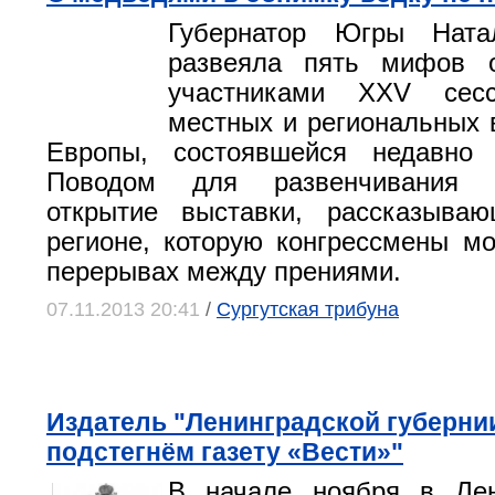
Губернатор Югры Ната
развеяла пять мифов 
участниками XXV сесс
местных и региональных 
Европы, состоявшейся недавно 
Поводом для развенчивания 
открытие выставки, рассказыв
регионе, которую конгрессмены мо
перерывах между прениями.
07.11.2013 20:41
/
Сургутская трибуна
Издатель "Ленинградской губерни
подстегнём газету «Вести»"
В начале ноября в Ле