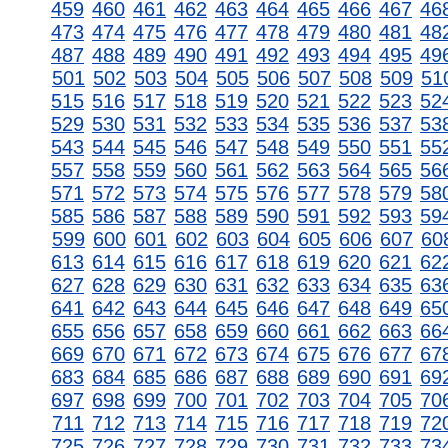
459
460
461
462
463
464
465
466
467
46
473
474
475
476
477
478
479
480
481
48
487
488
489
490
491
492
493
494
495
49
501
502
503
504
505
506
507
508
509
51
515
516
517
518
519
520
521
522
523
52
529
530
531
532
533
534
535
536
537
53
543
544
545
546
547
548
549
550
551
55
557
558
559
560
561
562
563
564
565
56
571
572
573
574
575
576
577
578
579
58
585
586
587
588
589
590
591
592
593
59
599
600
601
602
603
604
605
606
607
60
613
614
615
616
617
618
619
620
621
62
627
628
629
630
631
632
633
634
635
63
641
642
643
644
645
646
647
648
649
65
655
656
657
658
659
660
661
662
663
66
669
670
671
672
673
674
675
676
677
67
683
684
685
686
687
688
689
690
691
69
697
698
699
700
701
702
703
704
705
70
711
712
713
714
715
716
717
718
719
72
725
726
727
728
729
730
731
732
733
73