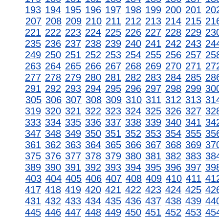
193
194
195
196
197
198
199
200
201
20
207
208
209
210
211
212
213
214
215
21
221
222
223
224
225
226
227
228
229
23
235
236
237
238
239
240
241
242
243
24
249
250
251
252
253
254
255
256
257
25
263
264
265
266
267
268
269
270
271
27
277
278
279
280
281
282
283
284
285
28
291
292
293
294
295
296
297
298
299
30
305
306
307
308
309
310
311
312
313
31
319
320
321
322
323
324
325
326
327
32
333
334
335
336
337
338
339
340
341
34
347
348
349
350
351
352
353
354
355
35
361
362
363
364
365
366
367
368
369
37
375
376
377
378
379
380
381
382
383
38
389
390
391
392
393
394
395
396
397
39
403
404
405
406
407
408
409
410
411
41
417
418
419
420
421
422
423
424
425
42
431
432
433
434
435
436
437
438
439
44
445
446
447
448
449
450
451
452
453
45