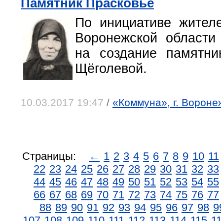
Памятник Прасковье
По инициативе жител
Воронежской области
на создание памятни
Щёголевой.
10.03.2017 19:47
/
«Коммуна», г. Вороне
Страницы:
←
1
2
3
4
5
6
7
8
9
10
11
22
23
24
25
26
27
28
29
30
31
32
33
44
45
46
47
48
49
50
51
52
53
54
55
66
67
68
69
70
71
72
73
74
75
76
77
88
89
90
91
92
93
94
95
96
97
98
9
107
108
109
110
111
112
113
114
115
1