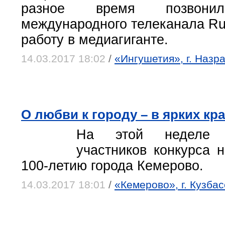
разное время позвони
международного телеканала Ru
работу в медиагиганте.
14.03.2017 18:02
/
«Ингушетия», г. Назр
О любви к городу – в ярких кр
На этой неделе 
участников конкурса н
100‑летию города Кемерово.
14.03.2017 18:01
/
«Кемерово», г. Кузба