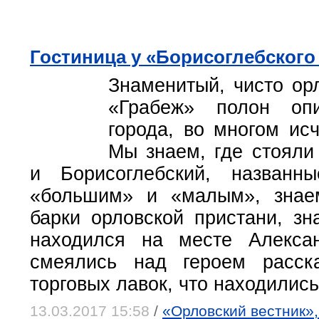
Гостиница у «Борисоглебского
Знаменитый, чисто ор
«Грабеж» полон оп
города, во многом ис
Мы знаем, где стояли
и Борисоглебский, названн
«большим» и «малым», знае
барки орловской пристани, зн
находился на месте Алексан
смеялись над героем расск
торговых лавок, что находились
13.03.2017 15:58
/
«Орловский вестник»,