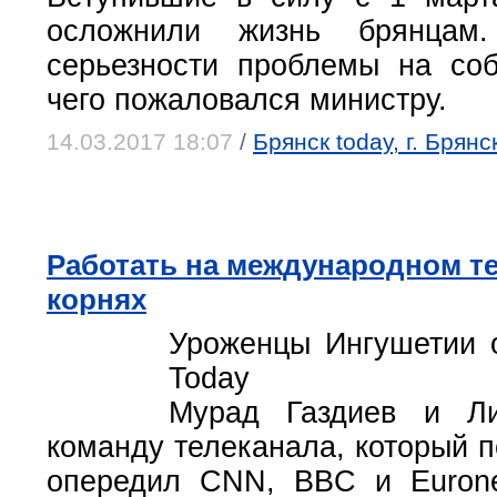
осложнили жизнь брянцам
серьезности проблемы на со
чего пожаловался министру.
14.03.2017 18:07
/
Брянск today, г. Брян
Работать на международном те
корнях
Уроженцы Ингушетии о
Today
Мурад Газдиев и Л
команду телеканала, который п
опередил CNN, BBC и Euron