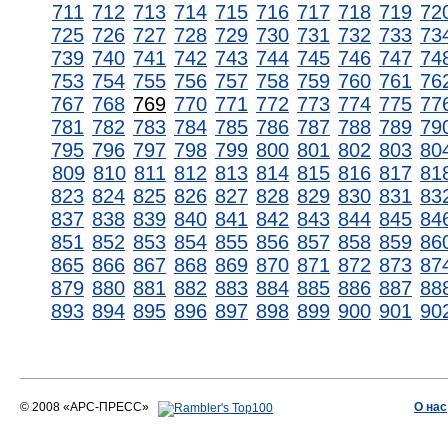
711
712
713
714
715
716
717
718
719
72
725
726
727
728
729
730
731
732
733
73
739
740
741
742
743
744
745
746
747
74
753
754
755
756
757
758
759
760
761
76
767
768
769
770
771
772
773
774
775
77
781
782
783
784
785
786
787
788
789
79
795
796
797
798
799
800
801
802
803
80
809
810
811
812
813
814
815
816
817
81
823
824
825
826
827
828
829
830
831
83
837
838
839
840
841
842
843
844
845
84
851
852
853
854
855
856
857
858
859
86
865
866
867
868
869
870
871
872
873
87
879
880
881
882
883
884
885
886
887
88
893
894
895
896
897
898
899
900
901
90
© 2008 «АРС-ПРЕСС»
О нас
АРС-ПРЕСС
О воде 