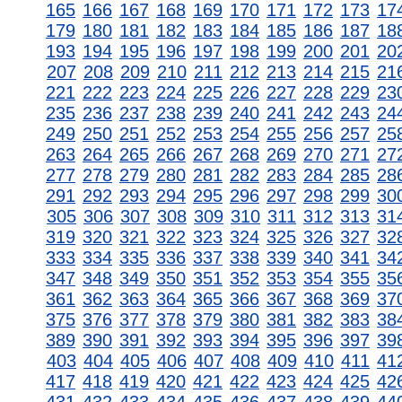
165
166
167
168
169
170
171
172
173
17
179
180
181
182
183
184
185
186
187
18
193
194
195
196
197
198
199
200
201
20
207
208
209
210
211
212
213
214
215
21
221
222
223
224
225
226
227
228
229
23
235
236
237
238
239
240
241
242
243
24
249
250
251
252
253
254
255
256
257
25
263
264
265
266
267
268
269
270
271
27
277
278
279
280
281
282
283
284
285
28
291
292
293
294
295
296
297
298
299
30
305
306
307
308
309
310
311
312
313
31
319
320
321
322
323
324
325
326
327
32
333
334
335
336
337
338
339
340
341
34
347
348
349
350
351
352
353
354
355
35
361
362
363
364
365
366
367
368
369
37
375
376
377
378
379
380
381
382
383
38
389
390
391
392
393
394
395
396
397
39
403
404
405
406
407
408
409
410
411
41
417
418
419
420
421
422
423
424
425
42