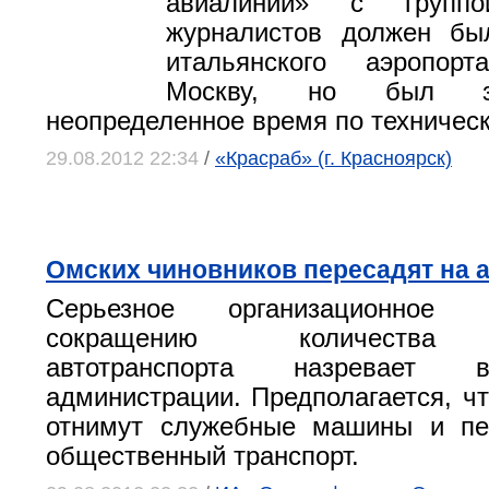
авиалинии» с группо
журналистов должен бы
итальянского аэропо
Москву, но был з
неопределенное время по техничес
29.08.2012 22:34
/
«Красраб» (г. Красноярск)
Омских чиновников пересадят на 
Серьезное организационное
сокращению количества 
автотранспорта назревает 
администрации. Предполагается, чт
отнимут служебные машины и пе
общественный транспорт.