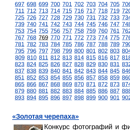
697
698
699
700
701
702
703
704
705
70
711
712
713
714
715
716
717
718
719
72
725
726
727
728
729
730
731
732
733
73
739
740
741
742
743
744
745
746
747
74
753
754
755
756
757
758
759
760
761
76
767
768
769
770
771
772
773
774
775
77
781
782
783
784
785
786
787
788
789
79
795
796
797
798
799
800
801
802
803
80
809
810
811
812
813
814
815
816
817
81
823
824
825
826
827
828
829
830
831
83
837
838
839
840
841
842
843
844
845
84
851
852
853
854
855
856
857
858
859
86
865
866
867
868
869
870
871
872
873
87
879
880
881
882
883
884
885
886
887
88
893
894
895
896
897
898
899
900
901
90
«Золотая черепаха»
Конкурс фотографий и ф