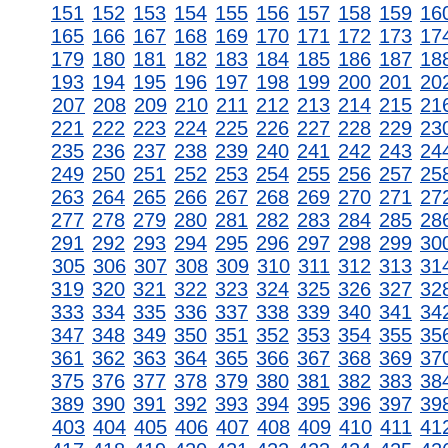
151
152
153
154
155
156
157
158
159
16
165
166
167
168
169
170
171
172
173
17
179
180
181
182
183
184
185
186
187
18
193
194
195
196
197
198
199
200
201
20
207
208
209
210
211
212
213
214
215
21
221
222
223
224
225
226
227
228
229
23
235
236
237
238
239
240
241
242
243
24
249
250
251
252
253
254
255
256
257
25
263
264
265
266
267
268
269
270
271
27
277
278
279
280
281
282
283
284
285
28
291
292
293
294
295
296
297
298
299
30
305
306
307
308
309
310
311
312
313
31
319
320
321
322
323
324
325
326
327
32
333
334
335
336
337
338
339
340
341
34
347
348
349
350
351
352
353
354
355
35
361
362
363
364
365
366
367
368
369
37
375
376
377
378
379
380
381
382
383
38
389
390
391
392
393
394
395
396
397
39
403
404
405
406
407
408
409
410
411
41