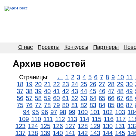
О нас
Проекты
Конкурсы
Партнеры
Ново
Архив новостей
Страницы:
←
1
2
3
4
5
6
7
8
9
10
11
18
19
20
21
22
23
24
25
26
27
28
29
30
37
38
39
40
41
42
43
44
45
46
47
48
49
56
57
58
59
60
61
62
63
64
65
66
67
68
75
76
77
78
79
80
81
82
83
84
85
86
87
94
95
96
97
98
99
100
101
102
103
10
109
110
111
112
113
114
115
116
117
11
123
124
125
126
127
128
129
130
131
13
137
138
139
140
141
142
143
144
145
14