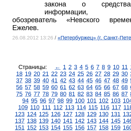
закона о средства
информации, лит
обозреватель «Невского време
Ежелев.
26.08.2012 13:26
/
«Петербуржец» (г. Санкт-Пете
Страницы:
←
1
2
3
4
5
6
7
8
9
10
11
18
19
20
21
22
23
24
25
26
27
28
29
30
37
38
39
40
41
42
43
44
45
46
47
48
49
56
57
58
59
60
61
62
63
64
65
66
67
68
75
76
77
78
79
80
81
82
83
84
85
86
87
94
95
96
97
98
99
100
101
102
103
10
109
110
111
112
113
114
115
116
117
11
123
124
125
126
127
128
129
130
131
13
137
138
139
140
141
142
143
144
145
14
151
152
153
154
155
156
157
158
159
16