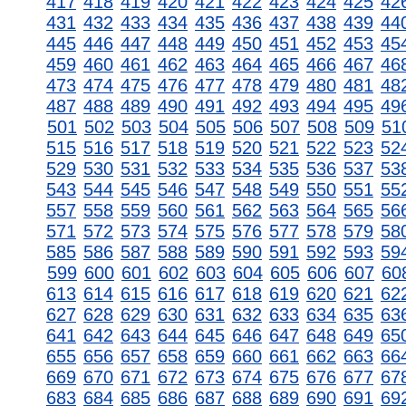
417
418
419
420
421
422
423
424
425
42
431
432
433
434
435
436
437
438
439
44
445
446
447
448
449
450
451
452
453
45
459
460
461
462
463
464
465
466
467
46
473
474
475
476
477
478
479
480
481
48
487
488
489
490
491
492
493
494
495
49
501
502
503
504
505
506
507
508
509
51
515
516
517
518
519
520
521
522
523
52
529
530
531
532
533
534
535
536
537
53
543
544
545
546
547
548
549
550
551
55
557
558
559
560
561
562
563
564
565
56
571
572
573
574
575
576
577
578
579
58
585
586
587
588
589
590
591
592
593
59
599
600
601
602
603
604
605
606
607
60
613
614
615
616
617
618
619
620
621
62
627
628
629
630
631
632
633
634
635
63
641
642
643
644
645
646
647
648
649
65
655
656
657
658
659
660
661
662
663
66
669
670
671
672
673
674
675
676
677
67
683
684
685
686
687
688
689
690
691
69