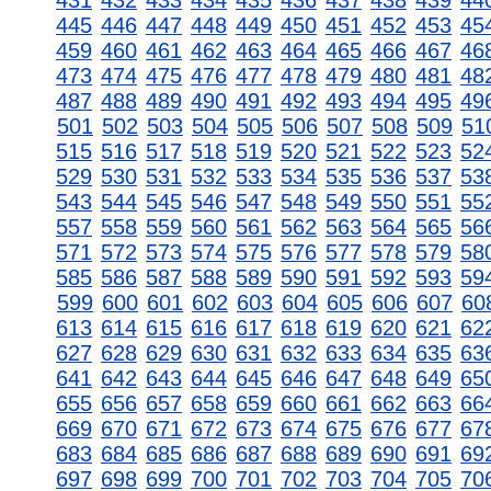
431
432
433
434
435
436
437
438
439
44
445
446
447
448
449
450
451
452
453
45
459
460
461
462
463
464
465
466
467
46
473
474
475
476
477
478
479
480
481
48
487
488
489
490
491
492
493
494
495
49
501
502
503
504
505
506
507
508
509
51
515
516
517
518
519
520
521
522
523
52
529
530
531
532
533
534
535
536
537
53
543
544
545
546
547
548
549
550
551
55
557
558
559
560
561
562
563
564
565
56
571
572
573
574
575
576
577
578
579
58
585
586
587
588
589
590
591
592
593
59
599
600
601
602
603
604
605
606
607
60
613
614
615
616
617
618
619
620
621
62
627
628
629
630
631
632
633
634
635
63
641
642
643
644
645
646
647
648
649
65
655
656
657
658
659
660
661
662
663
66
669
670
671
672
673
674
675
676
677
67
683
684
685
686
687
688
689
690
691
69
697
698
699
700
701
702
703
704
705
70