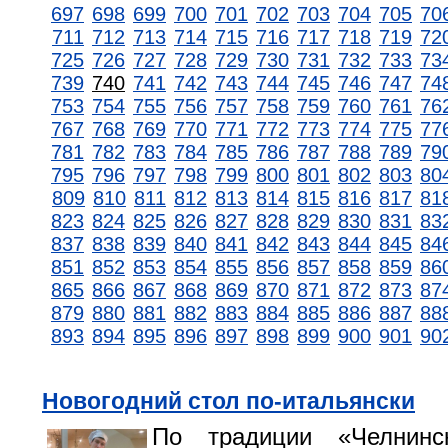
697
698
699
700
701
702
703
704
705
70
711
712
713
714
715
716
717
718
719
72
725
726
727
728
729
730
731
732
733
73
739
740
741
742
743
744
745
746
747
74
753
754
755
756
757
758
759
760
761
76
767
768
769
770
771
772
773
774
775
77
781
782
783
784
785
786
787
788
789
79
795
796
797
798
799
800
801
802
803
80
809
810
811
812
813
814
815
816
817
81
823
824
825
826
827
828
829
830
831
83
837
838
839
840
841
842
843
844
845
84
851
852
853
854
855
856
857
858
859
86
865
866
867
868
869
870
871
872
873
87
879
880
881
882
883
884
885
886
887
88
893
894
895
896
897
898
899
900
901
90
Новогодний стол по-итальянски
По традиции «Челнинс