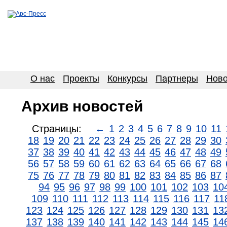
О нас
Проекты
Конкурсы
Партнеры
Ново
Архив новостей
Страницы:
←
1
2
3
4
5
6
7
8
9
10
11
18
19
20
21
22
23
24
25
26
27
28
29
30
37
38
39
40
41
42
43
44
45
46
47
48
49
56
57
58
59
60
61
62
63
64
65
66
67
68
75
76
77
78
79
80
81
82
83
84
85
86
87
94
95
96
97
98
99
100
101
102
103
10
109
110
111
112
113
114
115
116
117
11
123
124
125
126
127
128
129
130
131
13
137
138
139
140
141
142
143
144
145
14