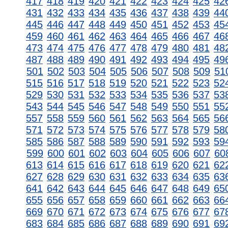
417
418
419
420
421
422
423
424
425
42
431
432
433
434
435
436
437
438
439
44
445
446
447
448
449
450
451
452
453
45
459
460
461
462
463
464
465
466
467
46
473
474
475
476
477
478
479
480
481
48
487
488
489
490
491
492
493
494
495
49
501
502
503
504
505
506
507
508
509
51
515
516
517
518
519
520
521
522
523
52
529
530
531
532
533
534
535
536
537
53
543
544
545
546
547
548
549
550
551
55
557
558
559
560
561
562
563
564
565
56
571
572
573
574
575
576
577
578
579
58
585
586
587
588
589
590
591
592
593
59
599
600
601
602
603
604
605
606
607
60
613
614
615
616
617
618
619
620
621
62
627
628
629
630
631
632
633
634
635
63
641
642
643
644
645
646
647
648
649
65
655
656
657
658
659
660
661
662
663
66
669
670
671
672
673
674
675
676
677
67
683
684
685
686
687
688
689
690
691
69