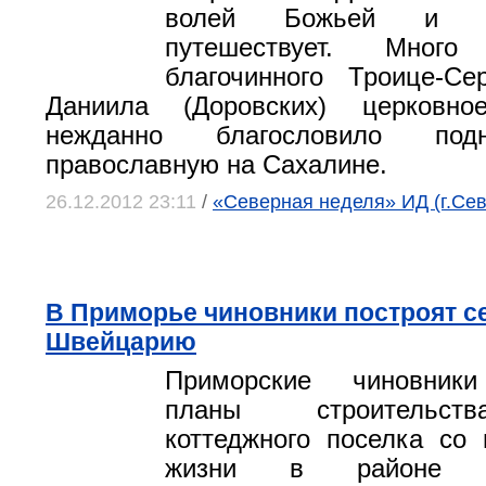
волей Божьей и п
путешествует. Мног
благочинного Троице-Се
Даниила (Доровских) церковно
нежданно благословило под
православную на Сахалине.
26.12.2012 23:11
/
«Северная неделя» ИД (г.Се
В Приморье чиновники построят с
Швейцарию
Приморские чиновник
планы строительст
коттеджного поселка со
жизни в районе Се