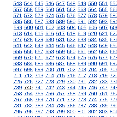
543
544
545
546
547
548
549
550
551
55
557
558
559
560
561
562
563
564
565
56
571
572
573
574
575
576
577
578
579
58
585
586
587
588
589
590
591
592
593
59
599
600
601
602
603
604
605
606
607
60
613
614
615
616
617
618
619
620
621
62
627
628
629
630
631
632
633
634
635
63
641
642
643
644
645
646
647
648
649
65
655
656
657
658
659
660
661
662
663
66
669
670
671
672
673
674
675
676
677
67
683
684
685
686
687
688
689
690
691
69
697
698
699
700
701
702
703
704
705
70
711
712
713
714
715
716
717
718
719
72
725
726
727
728
729
730
731
732
733
73
739
740
741
742
743
744
745
746
747
74
753
754
755
756
757
758
759
760
761
76
767
768
769
770
771
772
773
774
775
77
781
782
783
784
785
786
787
788
789
79
795
796
797
798
799
800
801
802
803
80