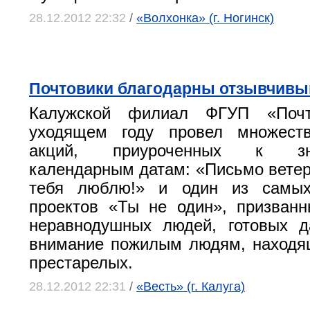
28.12.2012 22:32
/
«Волхонка» (г. Ногинск)
Почтовики благодарны отзывчивы
Калужской филиал ФГУП «Поч
уходящем году провел множест
акций, приуроченных к зна
календарным датам: «Письмо ветер
тебя люблю!» и один из самых
проектов «Ты не один», призван
неравнодушных людей, готовых д
внимание пожилым людям, находя
престарелых.
28.12.2012 22:31
/
«Весть» (г. Калуга)