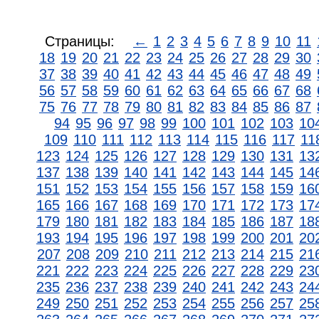
Страницы:
←
1
2
3
4
5
6
7
8
9
10
11
18
19
20
21
22
23
24
25
26
27
28
29
30
37
38
39
40
41
42
43
44
45
46
47
48
49
56
57
58
59
60
61
62
63
64
65
66
67
68
75
76
77
78
79
80
81
82
83
84
85
86
87
94
95
96
97
98
99
100
101
102
103
10
109
110
111
112
113
114
115
116
117
11
123
124
125
126
127
128
129
130
131
13
137
138
139
140
141
142
143
144
145
14
151
152
153
154
155
156
157
158
159
16
165
166
167
168
169
170
171
172
173
17
179
180
181
182
183
184
185
186
187
18
193
194
195
196
197
198
199
200
201
20
207
208
209
210
211
212
213
214
215
21
221
222
223
224
225
226
227
228
229
23
235
236
237
238
239
240
241
242
243
24
249
250
251
252
253
254
255
256
257
25