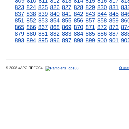
809
810
811
812
813
814
815
816
817
81
823
824
825
826
827
828
829
830
831
83
837
838
839
840
841
842
843
844
845
84
851
852
853
854
855
856
857
858
859
86
865
866
867
868
869
870
871
872
873
87
879
880
881
882
883
884
885
886
887
88
893
894
895
896
897
898
899
900
901
90
© 2008 «АРС-ПРЕСС»
О нас
АРС-ПРЕСС
О воде 