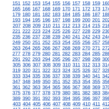
151
152
153
154
155
156
157
158
159
16
165
166
167
168
169
170
171
172
173
17
179
180
181
182
183
184
185
186
187
18
193
194
195
196
197
198
199
200
201
20
207
208
209
210
211
212
213
214
215
21
221
222
223
224
225
226
227
228
229
23
235
236
237
238
239
240
241
242
243
24
249
250
251
252
253
254
255
256
257
25
263
264
265
266
267
268
269
270
271
27
277
278
279
280
281
282
283
284
285
28
291
292
293
294
295
296
297
298
299
30
305
306
307
308
309
310
311
312
313
31
319
320
321
322
323
324
325
326
327
32
333
334
335
336
337
338
339
340
341
34
347
348
349
350
351
352
353
354
355
35
361
362
363
364
365
366
367
368
369
37
375
376
377
378
379
380
381
382
383
38
389
390
391
392
393
394
395
396
397
39
403
404
405
406
407
408
409
410
411
41