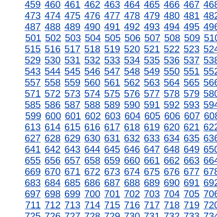
459
460
461
462
463
464
465
466
467
46
473
474
475
476
477
478
479
480
481
48
487
488
489
490
491
492
493
494
495
49
501
502
503
504
505
506
507
508
509
51
515
516
517
518
519
520
521
522
523
52
529
530
531
532
533
534
535
536
537
53
543
544
545
546
547
548
549
550
551
55
557
558
559
560
561
562
563
564
565
56
571
572
573
574
575
576
577
578
579
58
585
586
587
588
589
590
591
592
593
59
599
600
601
602
603
604
605
606
607
60
613
614
615
616
617
618
619
620
621
62
627
628
629
630
631
632
633
634
635
63
641
642
643
644
645
646
647
648
649
65
655
656
657
658
659
660
661
662
663
66
669
670
671
672
673
674
675
676
677
67
683
684
685
686
687
688
689
690
691
69
697
698
699
700
701
702
703
704
705
70
711
712
713
714
715
716
717
718
719
72
725
726
727
728
729
730
731
732
733
73