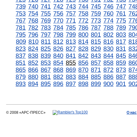
739
740
741
742
743
744
745
746
747
74
753
754
755
756
757
758
759
760
761
76
767
768
769
770
771
772
773
774
775
77
781
782
783
784
785
786
787
788
789
79
795
796
797
798
799
800
801
802
803
80
809
810
811
812
813
814
815
816
817
81
823
824
825
826
827
828
829
830
831
83
837
838
839
840
841
842
843
844
845
84
851
852
853
854
855
856
857
858
859
86
865
866
867
868
869
870
871
872
873
87
879
880
881
882
883
884
885
886
887
88
893
894
895
896
897
898
899
900
901
90
© 2008 «АРС-ПРЕСС»
О нас
АРС-ПРЕСС
О воде 