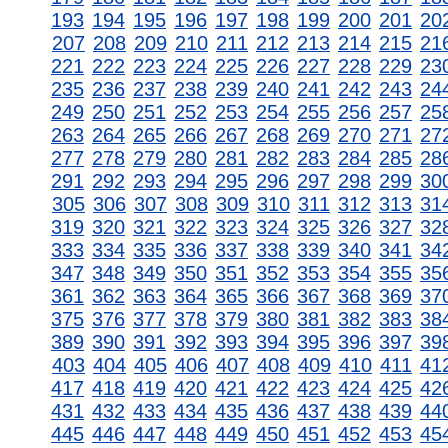
193
194
195
196
197
198
199
200
201
20
207
208
209
210
211
212
213
214
215
21
221
222
223
224
225
226
227
228
229
23
235
236
237
238
239
240
241
242
243
24
249
250
251
252
253
254
255
256
257
25
263
264
265
266
267
268
269
270
271
27
277
278
279
280
281
282
283
284
285
28
291
292
293
294
295
296
297
298
299
30
305
306
307
308
309
310
311
312
313
31
319
320
321
322
323
324
325
326
327
32
333
334
335
336
337
338
339
340
341
34
347
348
349
350
351
352
353
354
355
35
361
362
363
364
365
366
367
368
369
37
375
376
377
378
379
380
381
382
383
38
389
390
391
392
393
394
395
396
397
39
403
404
405
406
407
408
409
410
411
41
417
418
419
420
421
422
423
424
425
42
431
432
433
434
435
436
437
438
439
44
445
446
447
448
449
450
451
452
453
45