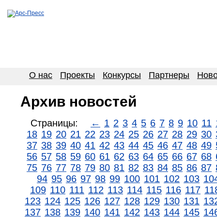
О нас
Проекты
Конкурсы
Партнеры
Ново
Архив новостей
Страницы:
←
1
2
3
4
5
6
7
8
9
10
11
18
19
20
21
22
23
24
25
26
27
28
29
30
37
38
39
40
41
42
43
44
45
46
47
48
49
56
57
58
59
60
61
62
63
64
65
66
67
68
75
76
77
78
79
80
81
82
83
84
85
86
87
94
95
96
97
98
99
100
101
102
103
10
109
110
111
112
113
114
115
116
117
11
123
124
125
126
127
128
129
130
131
13
137
138
139
140
141
142
143
144
145
14