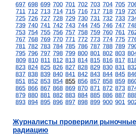
697
698
699
700
701
702
703
704
705
70
711
712
713
714
715
716
717
718
719
72
725
726
727
728
729
730
731
732
733
73
739
740
741
742
743
744
745
746
747
74
753
754
755
756
757
758
759
760
761
76
767
768
769
770
771
772
773
774
775
77
781
782
783
784
785
786
787
788
789
79
795
796
797
798
799
800
801
802
803
80
809
810
811
812
813
814
815
816
817
81
823
824
825
826
827
828
829
830
831
83
837
838
839
840
841
842
843
844
845
84
851
852
853
854
855
856
857
858
859
86
865
866
867
868
869
870
871
872
873
87
879
880
881
882
883
884
885
886
887
88
893
894
895
896
897
898
899
900
901
90
Журналисты проверили рыночные
радиацию