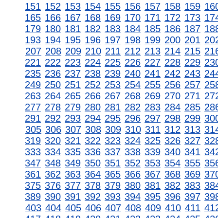
151
152
153
154
155
156
157
158
159
16
165
166
167
168
169
170
171
172
173
17
179
180
181
182
183
184
185
186
187
18
193
194
195
196
197
198
199
200
201
20
207
208
209
210
211
212
213
214
215
21
221
222
223
224
225
226
227
228
229
23
235
236
237
238
239
240
241
242
243
24
249
250
251
252
253
254
255
256
257
25
263
264
265
266
267
268
269
270
271
27
277
278
279
280
281
282
283
284
285
28
291
292
293
294
295
296
297
298
299
30
305
306
307
308
309
310
311
312
313
31
319
320
321
322
323
324
325
326
327
32
333
334
335
336
337
338
339
340
341
34
347
348
349
350
351
352
353
354
355
35
361
362
363
364
365
366
367
368
369
37
375
376
377
378
379
380
381
382
383
38
389
390
391
392
393
394
395
396
397
39
403
404
405
406
407
408
409
410
411
41