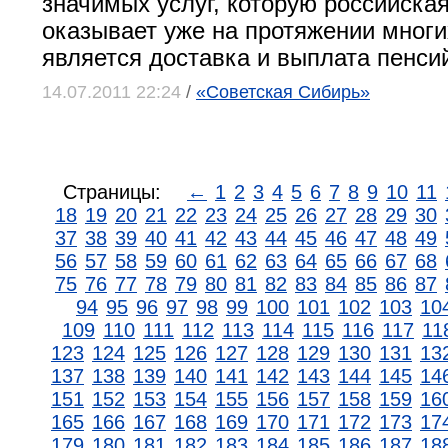
значимых услуг, которую российская
оказывает уже на протяжении многих
является доставка и выплата пенсий
14.07.2011 22:24
/
«Советская Сибирь»
Страницы:
←
1
2
3
4
5
6
7
8
9
10
11
18
19
20
21
22
23
24
25
26
27
28
29
30
37
38
39
40
41
42
43
44
45
46
47
48
49
56
57
58
59
60
61
62
63
64
65
66
67
68
75
76
77
78
79
80
81
82
83
84
85
86
87
94
95
96
97
98
99
100
101
102
103
10
109
110
111
112
113
114
115
116
117
11
123
124
125
126
127
128
129
130
131
13
137
138
139
140
141
142
143
144
145
14
151
152
153
154
155
156
157
158
159
16
165
166
167
168
169
170
171
172
173
17
179
180
181
182
183
184
185
186
187
18