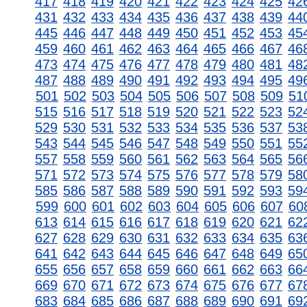
417
418
419
420
421
422
423
424
425
42
431
432
433
434
435
436
437
438
439
44
445
446
447
448
449
450
451
452
453
45
459
460
461
462
463
464
465
466
467
46
473
474
475
476
477
478
479
480
481
48
487
488
489
490
491
492
493
494
495
49
501
502
503
504
505
506
507
508
509
51
515
516
517
518
519
520
521
522
523
52
529
530
531
532
533
534
535
536
537
53
543
544
545
546
547
548
549
550
551
55
557
558
559
560
561
562
563
564
565
56
571
572
573
574
575
576
577
578
579
58
585
586
587
588
589
590
591
592
593
59
599
600
601
602
603
604
605
606
607
60
613
614
615
616
617
618
619
620
621
62
627
628
629
630
631
632
633
634
635
63
641
642
643
644
645
646
647
648
649
65
655
656
657
658
659
660
661
662
663
66
669
670
671
672
673
674
675
676
677
67
683
684
685
686
687
688
689
690
691
69