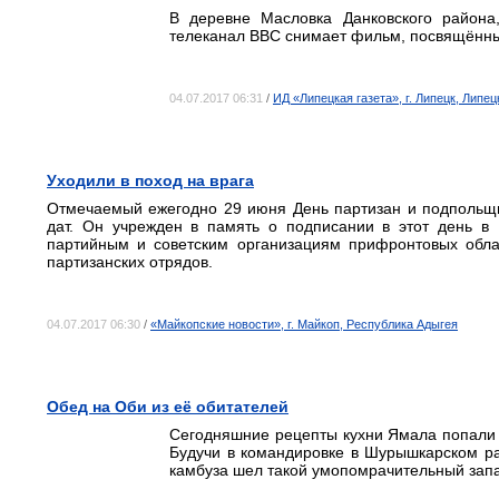
В деревне Масловка Данковского района
телеканал BBC снимает фильм, посвящённы
04.07.2017 06:31
/
ИД «Липецкая газета», г. Липецк, Липе
Уходили в поход на врага
Отмечаемый ежегодно 29 июня День партизан и подпольщи
дат. Он учрежден в память о подписании в этот день в
партийным и советским организациям прифронтовых облас
партизанских отрядов.
04.07.2017 06:30
/
«Майкопские новости», г. Майкоп, Республика Адыгея
Обед на Оби из её обитателей
Сегодняшние рецепты кухни Ямала попали к
Будучи в командировке в Шурышкарском ра
камбуза шел такой умопомрачительный запа