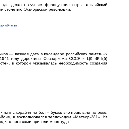
, где делают лучшие французские сыры, английский
й столетию Октябрьской революции.
цкая область
ков — важная дата в календаре российских памятных
 1941 году директивы Совнаркома СССР и ЦК ВКП(б)
тей, в которой указывалась необходимость создания
 нам с корабля на бал – буквально приплыли по реке.
йоне, я воспользовался теплоходом «Метеор-281». Из
х, что ноги сами привели меня туда…