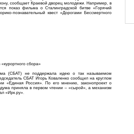
иону, сообщает Краевой дворец молодежи. Например, в
тся показ фильма о Сталинградской битве «Горячий
торико-познавательный квест «Дорогами Бессмертного
 «курортного сбора»
изма (СБАТ) не поддержала идею о так называемом
редседатель СБАТ Игорь Коваленко сообщил на круглом
тии «Единая Россия». По его мнению, законопроект о
сдума приняла в первом чтении – «сырой», а механизм
ал «Ирк.ру».