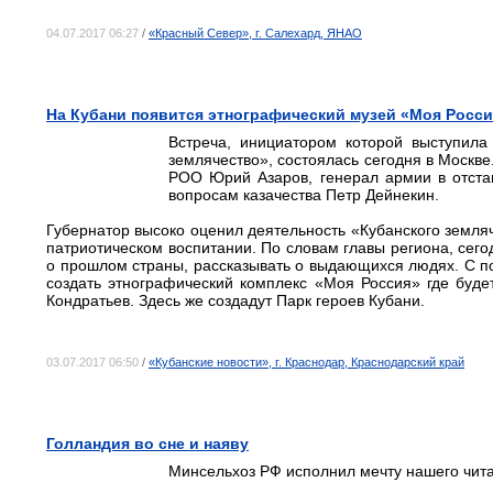
04.07.2017 06:27
/
«Красный Север», г. Салехард, ЯНАО
На Кубани появится этнографический музей «Моя Росс
Встреча, инициатором которой выступила
землячество», состоялась сегодня в Москве
РОО Юрий Азаров, генерал армии в отста
вопросам казачества Петр Дейнекин.
Губернатор высоко оценил деятельность «Кубанского земляч
патриотическом воспитании. По словам главы региона, се
о прошлом страны, рассказывать о выдающихся людях. С по
создать этнографический комплекс «Моя Россия» где буде
Кондратьев. Здесь же создадут Парк героев Кубани.
03.07.2017 06:50
/
«Кубанские новости», г. Краснодар, Краснодарский край
Голландия во сне и наяву
Минсельхоз РФ исполнил мечту нашего чит