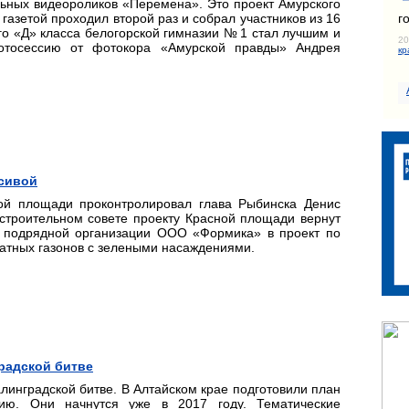
ьных видеороликов «Перемена». Это проект Амурского
г
газетой проходил второй раз и собрал участников из 16
о «Д» класса белогорской гимназии № 1 стал лучшим и
20
отосессию от фотокора «Амурской правды» Андрея
кр
асивой
ой площади проконтролировал глава Рыбинска Денис
строительном совете проекту Красной площади вернут
 подрядной организации ООО «Формика» в проект по
ратных газонов с зелеными насаждениями.
градской битве
алинградской битве. В Алтайском крае подготовили план
ию. Они начнутся уже в 2017 году. Тематические