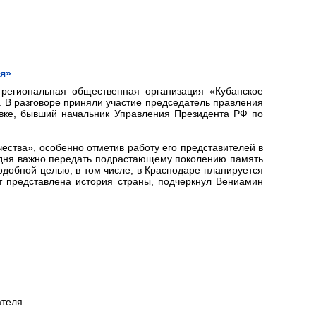
ия»
 региональная общественная организация «Кубанское
. В разговоре приняли участие председатель правления
вке, бывший начальник Управления Президента РФ по
ества», особенно отметив работу его представителей в
годня важно передать подрастающему поколению память
добной целью, в том числе, в Краснодаре планируется
т представлена история страны, подчеркнул Вениамин
ателя