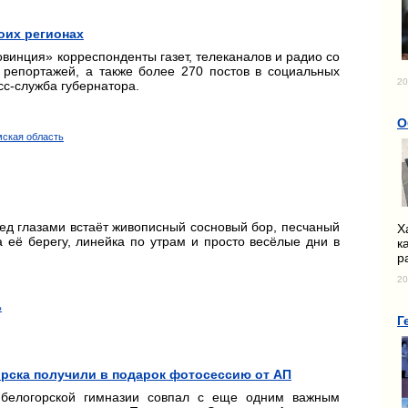
оих регионах
винция» корреспонденты газет, телеканалов и радио со
 репортажей, а также более 270 постов в социальных
20
сс-служба губернатора.
О
мская область
ед глазами встаёт живописный сосновый бор, песчаный
Х
 её берегу, линейка по утрам и просто весёлые дни в
к
р
20
ь
Г
рска получили в подарок фотосессию от АП
 белогорской гимназии совпал с еще одним важным