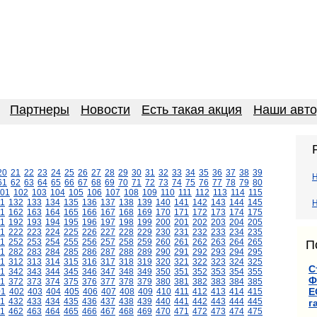
Партнеры
Новости
Есть такая акция
Наши авт
20
21
22
23
24
25
26
27
28
29
30
31
32
33
34
35
36
37
38
39
61
62
63
64
65
66
67
68
69
70
71
72
73
74
75
76
77
78
79
80
01
102
103
104
105
106
107
108
109
110
111
112
113
114
115
1
132
133
134
135
136
137
138
139
140
141
142
143
144
145
Н
1
162
163
164
165
166
167
168
169
170
171
172
173
174
175
1
192
193
194
195
196
197
198
199
200
201
202
203
204
205
1
222
223
224
225
226
227
228
229
230
231
232
233
234
235
1
252
253
254
255
256
257
258
259
260
261
262
263
264
265
П
1
282
283
284
285
286
287
288
289
290
291
292
293
294
295
11
312
313
314
315
316
317
318
319
320
321
322
323
324
325
С
1
342
343
344
345
346
347
348
349
350
351
352
353
354
355
Ф
1
372
373
374
375
376
377
378
379
380
381
382
383
384
385
Е
01
402
403
404
405
406
407
408
409
410
411
412
413
414
415
1
432
433
434
435
436
437
438
439
440
441
442
443
444
445
г
1
462
463
464
465
466
467
468
469
470
471
472
473
474
475