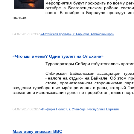
мероприятия будут проходить по всему рег
октябре в Благовещенском районе состои
снег». В ноябре в Барнауле проведут ис
полка».
04.07.2017 06:33
/
«Алтайская правда», г. Барнаул, Алтайский край
«Что мы имеем? Один туалет на Ольхоне»
Туроператоры Сибири взбунтовались против
Сибирская Байкальская ассоциация тур
«налоге на отдых» на Байкале. Об этом п
столе, организованном сторонниками пар
введении турсбора в четырёх регионах страны, который Го
взимания и использования денег не проработан, пишет порт
04.07.2017 06:32
/
«Информ Полис», г. Улан-Удэ, Республика Бурятия
Масловку снимает BBC