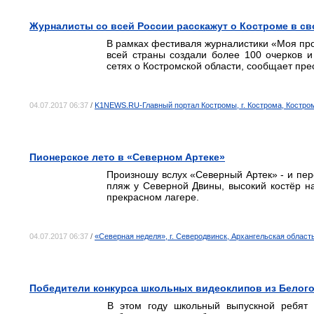
Журналисты со всей России расскажут о Костроме в св
В рамках фестиваля журналистики «Моя про
всей страны создали более 100 очерков и
сетях о Костромской области, сообщает пре
04.07.2017 06:37
/
K1NEWS.RU-Главный портал Костромы, г. Кострома, Костро
Пионерское лето в «Северном Артеке»
Произношу вслух «Северный Артек» - и пер
пляж у Северной Двины, высокий костёр на
прекрасном лагере.
04.07.2017 06:37
/
«Северная неделя», г. Северодвинск, Архангельская област
Победители конкурса школьных видеоклипов из Белого
В этом году школьный выпускной ребят