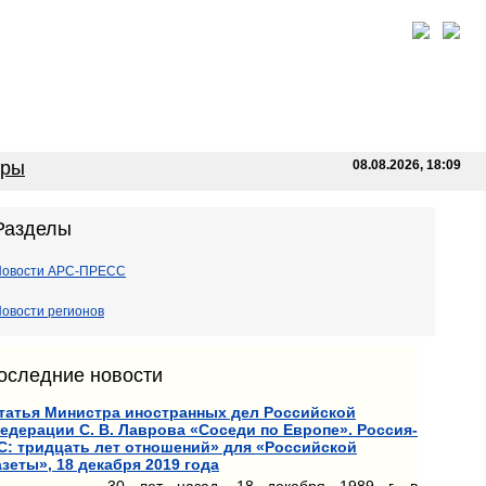
оры
08.08.2026, 18:09
Разделы
Новости АРС-ПРЕСС
овости регионов
оследние новости
татья Министра иностранных дел Российской
едерации С. В. Лаврова «Соседи по Европе». Россия-
С: тридцать лет отношений» для «Российской
азеты», 18 декабря 2019 года
30 лет назад, 18 декабря 1989 г. в