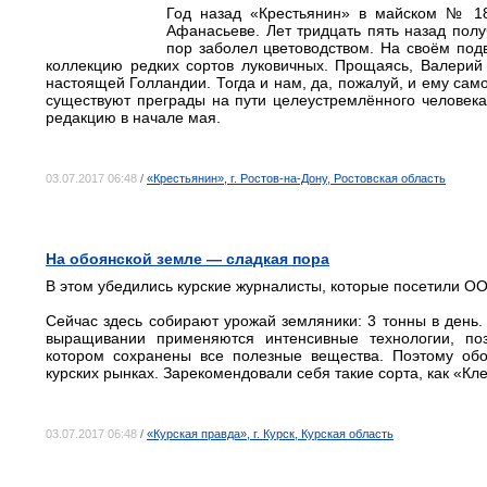
Год назад «Крестьянин» в майском № 18
Афанасьеве. Лет тридцать пять назад полу
пор заболел цветоводством. На своём под
коллекцию редких сортов луковичных. Прощаясь, Валерий
настоящей Голландии. Тогда и нам, да, пожалуй, и ему сам
существуют преграды на пути целеустремлённого человека
редакцию в начале мая.
03.07.2017 06:48
/
«Крестьянин», г. Ростов-на-Дону, Ростовская область
На обоянской земле — сладкая пора
В этом убедились курские журналисты, которые посетили О
Сейчас здесь собирают урожай земляники: 3 тонны в день.
выращивании применяются интенсивные технологии, поз
котором сохранены все полезные вещества. Поэтому обо
курских рынках. Зарекомендовали себя такие сорта, как «К
03.07.2017 06:48
/
«Курская правда», г. Курск, Курская область