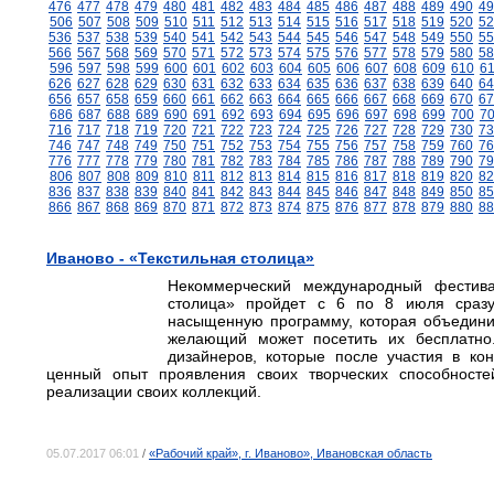
476
477
478
479
480
481
482
483
484
485
486
487
488
489
490
49
506
507
508
509
510
511
512
513
514
515
516
517
518
519
520
52
536
537
538
539
540
541
542
543
544
545
546
547
548
549
550
55
566
567
568
569
570
571
572
573
574
575
576
577
578
579
580
58
596
597
598
599
600
601
602
603
604
605
606
607
608
609
610
6
626
627
628
629
630
631
632
633
634
635
636
637
638
639
640
64
656
657
658
659
660
661
662
663
664
665
666
667
668
669
670
67
686
687
688
689
690
691
692
693
694
695
696
697
698
699
700
7
716
717
718
719
720
721
722
723
724
725
726
727
728
729
730
73
746
747
748
749
750
751
752
753
754
755
756
757
758
759
760
76
776
777
778
779
780
781
782
783
784
785
786
787
788
789
790
79
806
807
808
809
810
811
812
813
814
815
816
817
818
819
820
82
836
837
838
839
840
841
842
843
844
845
846
847
848
849
850
85
866
867
868
869
870
871
872
873
874
875
876
877
878
879
880
88
Иваново - «Текстильная столица»
Некоммерческий международный фестива
столица» пройдет с 6 по 8 июля сразу
насыщенную программу, которая объедини
желающий может посетить их бесплатно
дизайнеров, которые после участия в ко
ценный опыт проявления своих творческих способносте
реализации своих коллекций.
05.07.2017 06:01
/
«Рабочий край», г. Иваново», Ивановская область