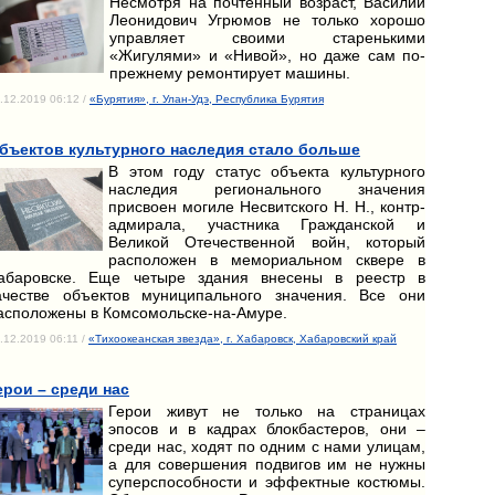
Несмотря на почтенный возраст, Василий
Леонидович Угрюмов не только хорошо
управляет своими старенькими
«Жигулями» и «Нивой», но даже сам по-
прежнему ремонтирует машины.
.12.2019 06:12 /
«Бурятия», г. Улан-Удэ, Республика Бурятия
бъектов культурного наследия стало больше
В этом году статус объекта культурного
наследия регионального значения
присвоен могиле Несвитского Н. Н., контр-
адмирала, участника Гражданской и
Великой Отечественной войн, который
расположен в мемориальном сквере в
абаровске. Еще четыре здания внесены в реестр в
ачестве объектов муниципального значения. Все они
асположены в Комсомольске-на-Амуре.
.12.2019 06:11 /
«Тихоокеанская звезда», г. Хабаровск, Хабаровский край
ерои – среди нас
Герои живут не только на страницах
эпосов и в кадрах блокбастеров, они –
среди нас, ходят по одним с нами улицам,
а для совершения подвигов им не нужны
суперспособности и эффектные костюмы.