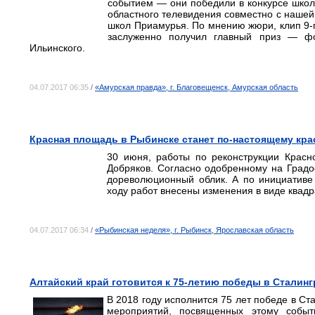
событием — они победили в конкурсе школ
областного телевидения совместно с нашей 
школ Приамурья. По мнению жюри, клип 9‑г
заслуженно получил главный приз — ф
Ильинского.
04.07.2017 06:35
/
«Амурская правда», г. Благовещенск, Амурская область
Красная площадь в Рыбинске станет по-настоящему кр
30 июня, работы по реконструкции Красн
Добряков. Согласно одобренному на Градо
дореволюционный облик. А по инициативе
ходу работ внесены изменения в виде квад
04.07.2017 06:34
/
«Рыбинская неделя», г. Рыбинск, Ярославская область
Алтайский край готовится к 75-летию победы в Сталин
В 2018 году исполнится 75 лет победе в Ст
мероприятий, посвященных этому событ