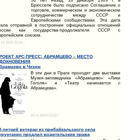
Брюсселе было подписано Соглашение о
торговле, коммерческом и экономическом
сотрудничестве между СССР и
Европейскими сообществами. Эта дата
тала отправной в построении официальных отношений
оссии как государства-продолжателя СССР с
вропейским союзом.
.12.2019 23:54 /
РОЕКТ АРС-ПРЕСС: АБРАМЦЕВО – МЕСТО
ДОХНОВЕНИЯ
брамцево в Чехии
В эти дни в Праге проходят две выставки
Музея-заповедника «Абрамцево»: «Лики
Гоголя» и «Театр начинается с
Абрамцева».
20.12.2019 23:22 /
0-летний ветеран из прибайкальского села
урунтаево продлил водительские права