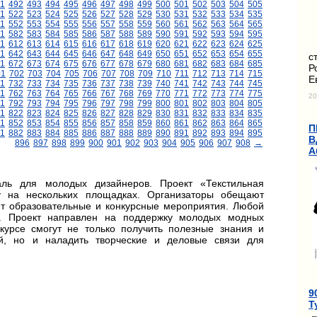
1
492
493
494
495
496
497
498
499
500
501
502
503
504
505
1
522
523
524
525
526
527
528
529
530
531
532
533
534
535
1
552
553
554
555
556
557
558
559
560
561
562
563
564
565
1
582
583
584
585
586
587
588
589
590
591
592
593
594
595
11
612
613
614
615
616
617
618
619
620
621
622
623
624
625
1
642
643
644
645
646
647
648
649
650
651
652
653
654
655
с
1
672
673
674
675
676
677
678
679
680
681
682
683
684
685
Р
01
702
703
704
705
706
707
708
709
710
711
712
713
714
715
Е
1
732
733
734
735
736
737
738
739
740
741
742
743
744
745
1
762
763
764
765
766
767
768
769
770
771
772
773
774
775
20
1
792
793
794
795
796
797
798
799
800
801
802
803
804
805
1
822
823
824
825
826
827
828
829
830
831
832
833
834
835
1
852
853
854
855
856
857
858
859
860
861
862
863
864
865
П
1
882
883
884
885
886
887
888
889
890
891
892
893
894
895
В
896
897
898
899
900
901
902
903
904
905
906
907
908
→
А
ль для молодых дизайнеров. Проект «Текстильная
 на нескольких площадках. Организаторы обещают
т образовательные и конкурсные мероприятия. Любой
. Проект направлен на поддержку молодых модных
нкурсе смогут не только получить полезные знания и
й, но и наладить творческие и деловые связи для
9
Т