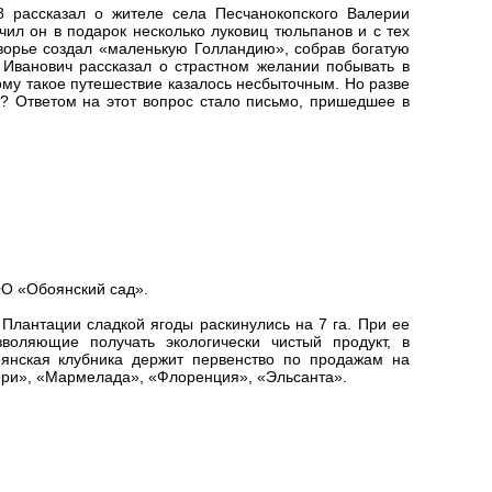
 рассказал о жителе села Песчанокопского Валерии
чил он в подарок несколько луковиц тюльпанов и с тех
ворье создал «маленькую Голландию», собрав богатую
 Иванович рассказал о страстном желании побывать в
ому такое путешествие казалось несбыточным. Но разве
? Ответом на этот вопрос стало письмо, пришедшее в
ОО «Обоянский сад».
 Плантации сладкой ягоды раскинулись на 7 га. При ее
воляющие получать экологически чистый продукт, в
янская клубника держит первенство по продажам на
лери», «Мармелада», «Флоренция», «Эльсанта».