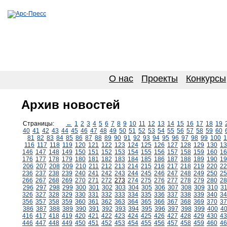
О нас
Проекты
Конкурсы
Архив новостей
Страницы:
←
1
2
3
4
5
6
7
8
9
10
11
12
13
14
15
16
17
18
19
40
41
42
43
44
45
46
47
48
49
50
51
52
53
54
55
56
57
58
59
60
81
82
83
84
85
86
87
88
89
90
91
92
93
94
95
96
97
98
99
100
1
116
117
118
119
120
121
122
123
124
125
126
127
128
129
130
13
146
147
148
149
150
151
152
153
154
155
156
157
158
159
160
16
176
177
178
179
180
181
182
183
184
185
186
187
188
189
190
19
206
207
208
209
210
211
212
213
214
215
216
217
218
219
220
22
236
237
238
239
240
241
242
243
244
245
246
247
248
249
250
25
266
267
268
269
270
271
272
273
274
275
276
277
278
279
280
28
296
297
298
299
300
301
302
303
304
305
306
307
308
309
310
3
326
327
328
329
330
331
332
333
334
335
336
337
338
339
340
34
356
357
358
359
360
361
362
363
364
365
366
367
368
369
370
37
386
387
388
389
390
391
392
393
394
395
396
397
398
399
400
4
416
417
418
419
420
421
422
423
424
425
426
427
428
429
430
43
446
447
448
449
450
451
452
453
454
455
456
457
458
459
460
46