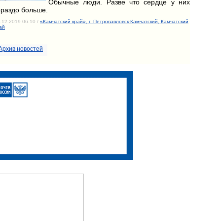
Обычные люди. Разве что сердце у них
ораздо больше.
.12.2019 06:10 /
«Камчатский край», г. Петропавловск-Камчатский, Камчатский
ай
Архив новостей