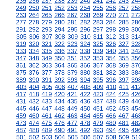
235
236
237
238
239
240
241
242
243
24
249
250
251
252
253
254
255
256
257
25
263
264
265
266
267
268
269
270
271
27
277
278
279
280
281
282
283
284
285
28
291
292
293
294
295
296
297
298
299
30
305
306
307
308
309
310
311
312
313
31
319
320
321
322
323
324
325
326
327
32
333
334
335
336
337
338
339
340
341
34
347
348
349
350
351
352
353
354
355
35
361
362
363
364
365
366
367
368
369
37
375
376
377
378
379
380
381
382
383
38
389
390
391
392
393
394
395
396
397
39
403
404
405
406
407
408
409
410
411
41
417
418
419
420
421
422
423
424
425
42
431
432
433
434
435
436
437
438
439
44
445
446
447
448
449
450
451
452
453
45
459
460
461
462
463
464
465
466
467
46
473
474
475
476
477
478
479
480
481
48
487
488
489
490
491
492
493
494
495
49
501
502
503
504
505
506
507
508
509
51