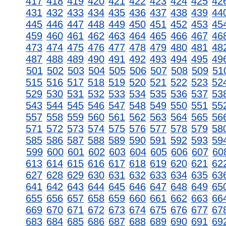
417
418
419
420
421
422
423
424
425
42
431
432
433
434
435
436
437
438
439
44
445
446
447
448
449
450
451
452
453
45
459
460
461
462
463
464
465
466
467
46
473
474
475
476
477
478
479
480
481
48
487
488
489
490
491
492
493
494
495
49
501
502
503
504
505
506
507
508
509
51
515
516
517
518
519
520
521
522
523
52
529
530
531
532
533
534
535
536
537
53
543
544
545
546
547
548
549
550
551
55
557
558
559
560
561
562
563
564
565
56
571
572
573
574
575
576
577
578
579
58
585
586
587
588
589
590
591
592
593
59
599
600
601
602
603
604
605
606
607
60
613
614
615
616
617
618
619
620
621
62
627
628
629
630
631
632
633
634
635
63
641
642
643
644
645
646
647
648
649
65
655
656
657
658
659
660
661
662
663
66
669
670
671
672
673
674
675
676
677
67
683
684
685
686
687
688
689
690
691
69