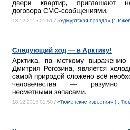
двери квартир, приглашают н
договора СМС-сообщениями.
18.12.2015 01:51
/
«Удмуртская правда» (г. Ижев
Следующий ход — в Арктику!
Арктика, по меткому выражению 
Дмитрия Рогозина, является холод
самой природой сложено всё необх
человечества — разумно ра
несметными запасами.
18.12.2015 01:50
/
«Тюменские известия» (г. Тю