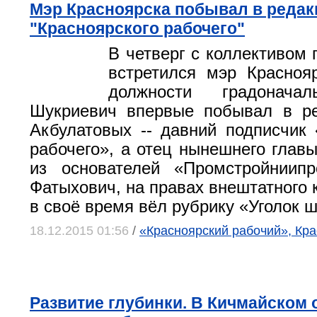
Мэр Красноярска побывал в редак
"Красноярского рабочего"
В четверг с коллективом 
встретился мэр Красноя
должности градонача
Шукриевич впервые побывал в ре
Акбулатовых -- давний подписчик 
рабочего», а отец нынешнего главы
из основателей «Промстройниипр
Фатыхович, на правах внештатного 
в своё время вёл рубрику «Уголок 
18.12.2015 01:56
/
«Красноярский рабочий», Кра
Развитие глубинки. В Кичмайском 