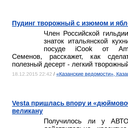
Пудинг творожный с изюмом и яб
Член Российской гильди
знаток итальянской кухн
посуде iCook от Am
Семенов, расскажет, как сдел
полезный десерт - легкий творожный
18.12.2015 22:42
/
«Казанские ведомости», Каза
Vesta пришлась впору и «дюймовоч
великану
Получилось ли у АВТО