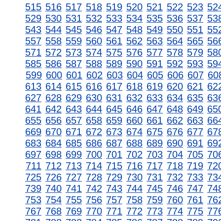
515
516
517
518
519
520
521
522
523
52
529
530
531
532
533
534
535
536
537
53
543
544
545
546
547
548
549
550
551
55
557
558
559
560
561
562
563
564
565
56
571
572
573
574
575
576
577
578
579
58
585
586
587
588
589
590
591
592
593
59
599
600
601
602
603
604
605
606
607
60
613
614
615
616
617
618
619
620
621
62
627
628
629
630
631
632
633
634
635
63
641
642
643
644
645
646
647
648
649
65
655
656
657
658
659
660
661
662
663
66
669
670
671
672
673
674
675
676
677
67
683
684
685
686
687
688
689
690
691
69
697
698
699
700
701
702
703
704
705
70
711
712
713
714
715
716
717
718
719
72
725
726
727
728
729
730
731
732
733
73
739
740
741
742
743
744
745
746
747
74
753
754
755
756
757
758
759
760
761
76
767
768
769
770
771
772
773
774
775
77