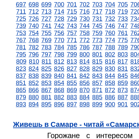
697
698
699
700
701
702
703
704
705
70
711
712
713
714
715
716
717
718
719
72
725
726
727
728
729
730
731
732
733
73
739
740
741
742
743
744
745
746
747
74
753
754
755
756
757
758
759
760
761
76
767
768
769
770
771
772
773
774
775
77
781
782
783
784
785
786
787
788
789
79
795
796
797
798
799
800
801
802
803
80
809
810
811
812
813
814
815
816
817
81
823
824
825
826
827
828
829
830
831
83
837
838
839
840
841
842
843
844
845
84
851
852
853
854
855
856
857
858
859
86
865
866
867
868
869
870
871
872
873
87
879
880
881
882
883
884
885
886
887
88
893
894
895
896
897
898
899
900
901
90
Живешь в Самаре - читай «Самарск
Горожане с интересом 