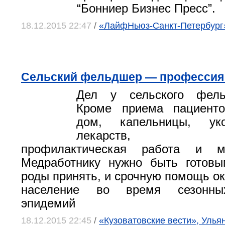
“Бонниер Бизнес Пресс”.
18.12.2015 22:47
/
«ЛайфНьюз-Санкт-Петербург
Сельский фельдшер — профессия
Дел у сельского фель
Кроме приема пациент
дом, капельницы, ук
лекарств, вак
профилактическая работа и мн
Медработнику нужно быть готовы
роды принять, и срочную помощь ок
население во время сезонны
эпидемий
18.12.2015 22:45
/
«Кузоватовские вести», Улья