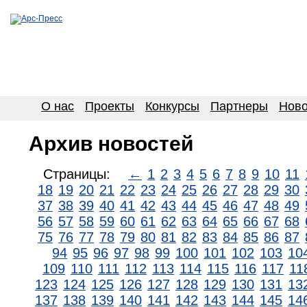
О нас
Проекты
Конкурсы
Партнеры
Ново
Архив новостей
Страницы:
←
1
2
3
4
5
6
7
8
9
10
11
18
19
20
21
22
23
24
25
26
27
28
29
30
37
38
39
40
41
42
43
44
45
46
47
48
49
56
57
58
59
60
61
62
63
64
65
66
67
68
75
76
77
78
79
80
81
82
83
84
85
86
87
94
95
96
97
98
99
100
101
102
103
10
109
110
111
112
113
114
115
116
117
11
123
124
125
126
127
128
129
130
131
13
137
138
139
140
141
142
143
144
145
14