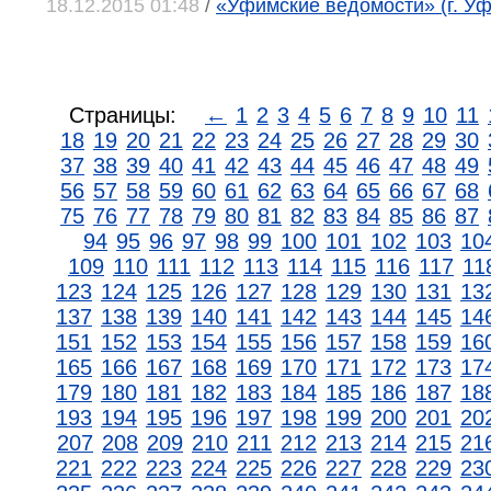
18.12.2015 01:48
/
«Уфимские ведомости» (г. Уф
Страницы:
←
1
2
3
4
5
6
7
8
9
10
11
18
19
20
21
22
23
24
25
26
27
28
29
30
37
38
39
40
41
42
43
44
45
46
47
48
49
56
57
58
59
60
61
62
63
64
65
66
67
68
75
76
77
78
79
80
81
82
83
84
85
86
87
94
95
96
97
98
99
100
101
102
103
10
109
110
111
112
113
114
115
116
117
11
123
124
125
126
127
128
129
130
131
13
137
138
139
140
141
142
143
144
145
14
151
152
153
154
155
156
157
158
159
16
165
166
167
168
169
170
171
172
173
17
179
180
181
182
183
184
185
186
187
18
193
194
195
196
197
198
199
200
201
20
207
208
209
210
211
212
213
214
215
21
221
222
223
224
225
226
227
228
229
23