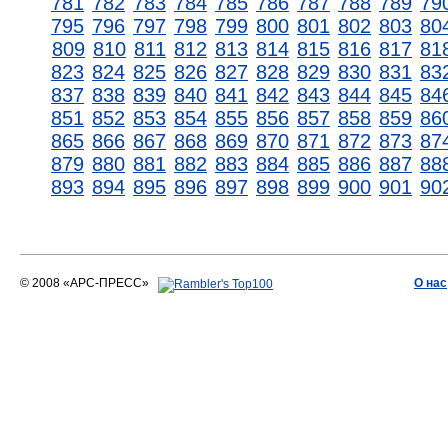
781
782
783
784
785
786
787
788
789
79
795
796
797
798
799
800
801
802
803
80
809
810
811
812
813
814
815
816
817
81
823
824
825
826
827
828
829
830
831
83
837
838
839
840
841
842
843
844
845
84
851
852
853
854
855
856
857
858
859
86
865
866
867
868
869
870
871
872
873
87
879
880
881
882
883
884
885
886
887
88
893
894
895
896
897
898
899
900
901
90
© 2008 «АРС-ПРЕСС»
О нас
АРС-ПРЕСС
О воде 