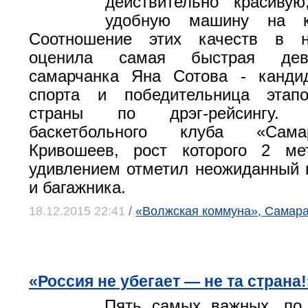
действительно красиву
удобную машину на 
Соотношение этих качеств в н
оценила самая быстрая дев
самарчанка Яна Сотова - канди
спорта и победительница этап
страны по дрэг-рейсингу
баскетбольного клуба «Сам
Кривошеев, рост которого 2 м
удивлением отметил неожиданный 
и багажника.
18.12.2015 22:41
/
«Волжская коммуна», Самар
«Россия не убегает — не та страна!
Пять самых важных, по