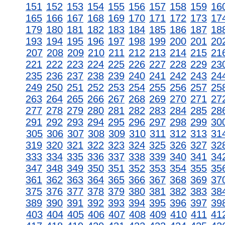
151
152
153
154
155
156
157
158
159
16
165
166
167
168
169
170
171
172
173
17
179
180
181
182
183
184
185
186
187
18
193
194
195
196
197
198
199
200
201
20
207
208
209
210
211
212
213
214
215
21
221
222
223
224
225
226
227
228
229
23
235
236
237
238
239
240
241
242
243
24
249
250
251
252
253
254
255
256
257
25
263
264
265
266
267
268
269
270
271
27
277
278
279
280
281
282
283
284
285
28
291
292
293
294
295
296
297
298
299
30
305
306
307
308
309
310
311
312
313
31
319
320
321
322
323
324
325
326
327
32
333
334
335
336
337
338
339
340
341
34
347
348
349
350
351
352
353
354
355
35
361
362
363
364
365
366
367
368
369
37
375
376
377
378
379
380
381
382
383
38
389
390
391
392
393
394
395
396
397
39
403
404
405
406
407
408
409
410
411
41