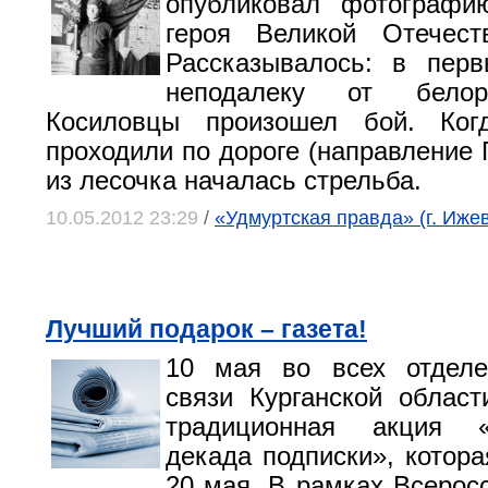
опубликовал фотографию
героя Великой Отечест
Рассказывалось: в пер
неподалеку от белор
Косиловцы произошел бой. Ког
проходили по дороге (направление 
из лесочка началась стрельба.
10.05.2012 23:29
/
«Удмуртская правда» (г. Ижев
Лучший подарок – газета!
10 мая во всех отделе
связи Курганской област
традиционная акция «
декада подписки», котора
20 мая. В рамках Всерос