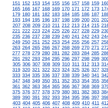
151
152
153
154
155
156
157
158
159
16
165
166
167
168
169
170
171
172
173
17
179
180
181
182
183
184
185
186
187
18
193
194
195
196
197
198
199
200
201
20
207
208
209
210
211
212
213
214
215
21
221
222
223
224
225
226
227
228
229
23
235
236
237
238
239
240
241
242
243
24
249
250
251
252
253
254
255
256
257
25
263
264
265
266
267
268
269
270
271
27
277
278
279
280
281
282
283
284
285
28
291
292
293
294
295
296
297
298
299
30
305
306
307
308
309
310
311
312
313
31
319
320
321
322
323
324
325
326
327
32
333
334
335
336
337
338
339
340
341
34
347
348
349
350
351
352
353
354
355
35
361
362
363
364
365
366
367
368
369
37
375
376
377
378
379
380
381
382
383
38
389
390
391
392
393
394
395
396
397
39
403
404
405
406
407
408
409
410
411
41