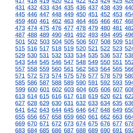
417
418
419
420
421
422
423
424
425
42
431
432
433
434
435
436
437
438
439
44
445
446
447
448
449
450
451
452
453
45
459
460
461
462
463
464
465
466
467
46
473
474
475
476
477
478
479
480
481
48
487
488
489
490
491
492
493
494
495
49
501
502
503
504
505
506
507
508
509
51
515
516
517
518
519
520
521
522
523
52
529
530
531
532
533
534
535
536
537
53
543
544
545
546
547
548
549
550
551
55
557
558
559
560
561
562
563
564
565
56
571
572
573
574
575
576
577
578
579
58
585
586
587
588
589
590
591
592
593
59
599
600
601
602
603
604
605
606
607
60
613
614
615
616
617
618
619
620
621
62
627
628
629
630
631
632
633
634
635
63
641
642
643
644
645
646
647
648
649
65
655
656
657
658
659
660
661
662
663
66
669
670
671
672
673
674
675
676
677
67
683
684
685
686
687
688
689
690
691
69