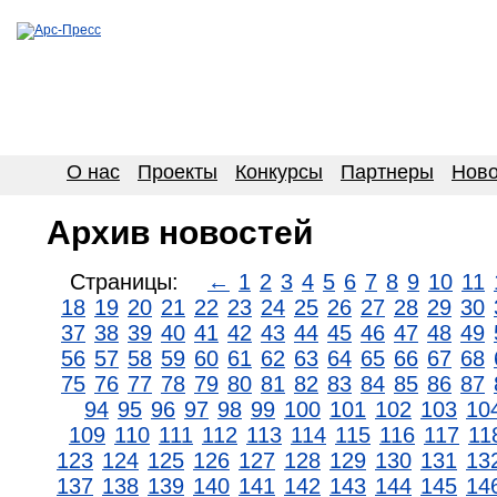
О нас
Проекты
Конкурсы
Партнеры
Ново
Архив новостей
Страницы:
←
1
2
3
4
5
6
7
8
9
10
11
18
19
20
21
22
23
24
25
26
27
28
29
30
37
38
39
40
41
42
43
44
45
46
47
48
49
56
57
58
59
60
61
62
63
64
65
66
67
68
75
76
77
78
79
80
81
82
83
84
85
86
87
94
95
96
97
98
99
100
101
102
103
10
109
110
111
112
113
114
115
116
117
11
123
124
125
126
127
128
129
130
131
13
137
138
139
140
141
142
143
144
145
14