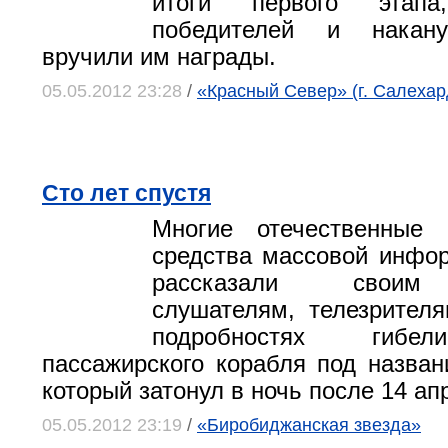
итоги первого этапа
победителей и накан
вручили им награды.
05.05.2012 23:28
/
«Красный Север» (г. Салехар
Сто лет спустя
Многие отечественные
средства массовой инфо
рассказали своим 
слушателям, телезрител
подробностях гибе
пассажирского корабля под назван
который затонул в ночь после 14 ап
05.05.2012 23:19
/
«Биробиджанская звезда»