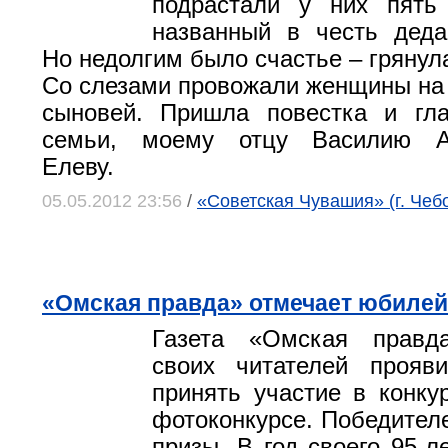
подрастали у них пять
названный в честь деда
Но недолгим было счастье – грянул
Со слезами провожали женщины на
сыновей. Пришла повестка и гла
семьи, моему отцу Василию Ал
Елеву.
05.05.2012 23:56
/
«Советская Чувашия» (г. Чеб
«Омская правда» отмечает юбилей
Газета «Омская правд
своих читателей прояв
принять участие в конку
фотоконкурсе. Победител
призы. В год своего 95-л