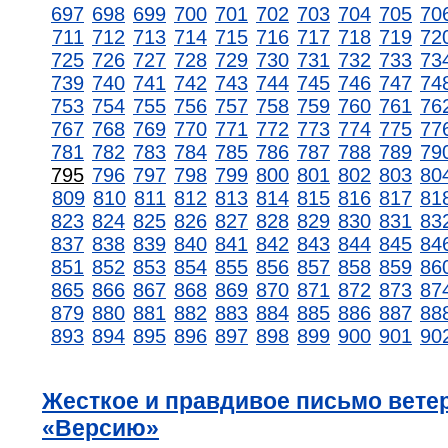
697
698
699
700
701
702
703
704
705
70
711
712
713
714
715
716
717
718
719
72
725
726
727
728
729
730
731
732
733
73
739
740
741
742
743
744
745
746
747
74
753
754
755
756
757
758
759
760
761
76
767
768
769
770
771
772
773
774
775
77
781
782
783
784
785
786
787
788
789
79
795
796
797
798
799
800
801
802
803
80
809
810
811
812
813
814
815
816
817
81
823
824
825
826
827
828
829
830
831
83
837
838
839
840
841
842
843
844
845
84
851
852
853
854
855
856
857
858
859
86
865
866
867
868
869
870
871
872
873
87
879
880
881
882
883
884
885
886
887
88
893
894
895
896
897
898
899
900
901
90
Жесткое и правдивое письмо вете
«Версию»