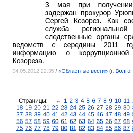
3 мая при получении
задержан прокурор Урюп
Сергей Козорез. Как со
служба региональной 
следственные органы ср
ведомств с середины 2011 го
информацию о коррупционной 
Козореза.
04.05.2012 22:35
/
«Областные вести» (г. Волгог
Страницы:
←
1
2
3
4
5
6
7
8
9
10
11
18
19
20
21
22
23
24
25
26
27
28
29
30
37
38
39
40
41
42
43
44
45
46
47
48
49
56
57
58
59
60
61
62
63
64
65
66
67
68
75
76
77
78
79
80
81
82
83
84
85
86
87