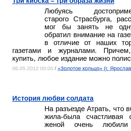
Три киоска – три образа жизни
Любуясь достопримеч
старого Страсбурга, рас
мог бы занять не одн
обратил внимание на газе
в отличие от наших тор
газетами и журналами. Причем
купить, любое издание можно полис
06.05.2012 00:00
/
«Золотое кольцо» (г. Яросла
История любви солдата
На разъезде Атрать, что 
жила-­была счастливая
женой очень любили 