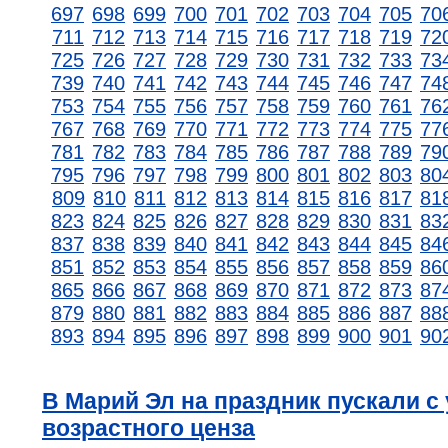
697
698
699
700
701
702
703
704
705
70
711
712
713
714
715
716
717
718
719
72
725
726
727
728
729
730
731
732
733
73
739
740
741
742
743
744
745
746
747
74
753
754
755
756
757
758
759
760
761
76
767
768
769
770
771
772
773
774
775
77
781
782
783
784
785
786
787
788
789
79
795
796
797
798
799
800
801
802
803
80
809
810
811
812
813
814
815
816
817
81
823
824
825
826
827
828
829
830
831
83
837
838
839
840
841
842
843
844
845
84
851
852
853
854
855
856
857
858
859
86
865
866
867
868
869
870
871
872
873
87
879
880
881
882
883
884
885
886
887
88
893
894
895
896
897
898
899
900
901
90
В Марий Эл на праздник пускали с
возрастного ценза