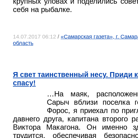
крупных уловах и поделились совет
себя на рыбалке.
14.07.2017 06:12
/
«Самарская газета», г. Сама
область
Я свет таинственный несу. Приди к
спасу!
…На маяк, расположе
Сарыч вблизи поселка г
Форос, я приехал по при
давнего друга, капитана второго р
Виктора Макагона. Он именно з
трудится, обеспечивая безопасн