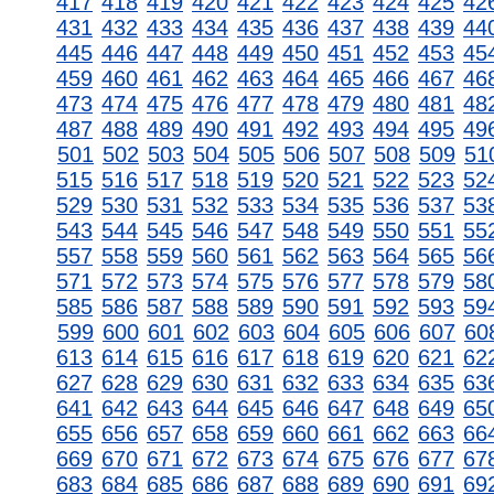
417
418
419
420
421
422
423
424
425
42
431
432
433
434
435
436
437
438
439
44
445
446
447
448
449
450
451
452
453
45
459
460
461
462
463
464
465
466
467
46
473
474
475
476
477
478
479
480
481
48
487
488
489
490
491
492
493
494
495
49
501
502
503
504
505
506
507
508
509
51
515
516
517
518
519
520
521
522
523
52
529
530
531
532
533
534
535
536
537
53
543
544
545
546
547
548
549
550
551
55
557
558
559
560
561
562
563
564
565
56
571
572
573
574
575
576
577
578
579
58
585
586
587
588
589
590
591
592
593
59
599
600
601
602
603
604
605
606
607
60
613
614
615
616
617
618
619
620
621
62
627
628
629
630
631
632
633
634
635
63
641
642
643
644
645
646
647
648
649
65
655
656
657
658
659
660
661
662
663
66
669
670
671
672
673
674
675
676
677
67
683
684
685
686
687
688
689
690
691
69