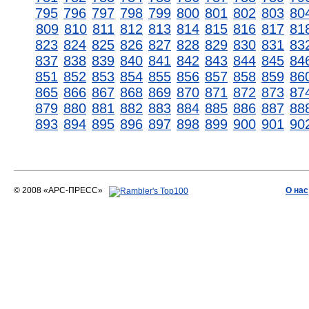
795
796
797
798
799
800
801
802
803
80
809
810
811
812
813
814
815
816
817
81
823
824
825
826
827
828
829
830
831
83
837
838
839
840
841
842
843
844
845
84
851
852
853
854
855
856
857
858
859
86
865
866
867
868
869
870
871
872
873
87
879
880
881
882
883
884
885
886
887
88
893
894
895
896
897
898
899
900
901
90
© 2008 «АРС-ПРЕСС»
О нас
АРС-ПРЕСС
О воде 