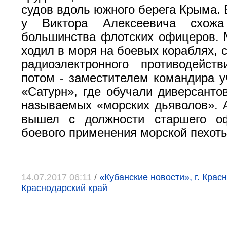
судов вдоль южного берега Крыма. 
у Виктора Алексеевича схож
большинства флотских офицеров. 
ходил в моря на боевых кораблях, 
радиоэлектронного противодейств
потом - заместителем командира у
«Сатурн», где обучали диверсантов
называемых «морских дьяволов». А
вышел с должности старшего о
боевого применения морской пехоты
14.07.2017 06:11
/
«Кубанские новости», г. Крас
Краснодарский край