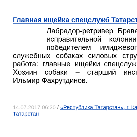
Главная ищейка спецслужб Татарс
Лабрадор-ретривер Брав
исправительной коло
победителем имиджево
служебных собаках силовых стру
работа: главные ищейки спецслуж
Хозяин собаки – старший инстр
Ильмир Фахрутдинов.
14.07.2017 06:20
/
«Республика Татарстан», г. К
Татарстан