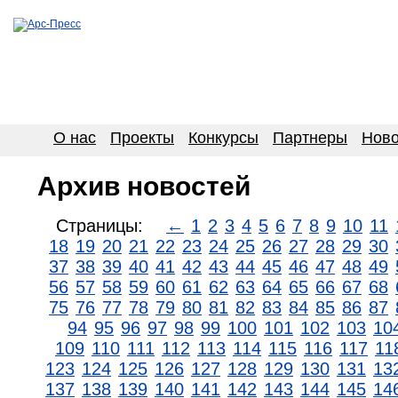
О нас
Проекты
Конкурсы
Партнеры
Ново
Архив новостей
Страницы:
←
1
2
3
4
5
6
7
8
9
10
11
18
19
20
21
22
23
24
25
26
27
28
29
30
37
38
39
40
41
42
43
44
45
46
47
48
49
56
57
58
59
60
61
62
63
64
65
66
67
68
75
76
77
78
79
80
81
82
83
84
85
86
87
94
95
96
97
98
99
100
101
102
103
10
109
110
111
112
113
114
115
116
117
11
123
124
125
126
127
128
129
130
131
13
137
138
139
140
141
142
143
144
145
14