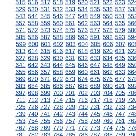
515
516
517
518
519
520
521
522
523
52
529
530
531
532
533
534
535
536
537
53
543
544
545
546
547
548
549
550
551
55
557
558
559
560
561
562
563
564
565
56
571
572
573
574
575
576
577
578
579
58
585
586
587
588
589
590
591
592
593
59
599
600
601
602
603
604
605
606
607
60
613
614
615
616
617
618
619
620
621
62
627
628
629
630
631
632
633
634
635
63
641
642
643
644
645
646
647
648
649
65
655
656
657
658
659
660
661
662
663
66
669
670
671
672
673
674
675
676
677
67
683
684
685
686
687
688
689
690
691
69
697
698
699
700
701
702
703
704
705
70
711
712
713
714
715
716
717
718
719
72
725
726
727
728
729
730
731
732
733
73
739
740
741
742
743
744
745
746
747
74
753
754
755
756
757
758
759
760
761
76
767
768
769
770
771
772
773
774
775
77
781
782
783
784
785
786
787
788
789
79