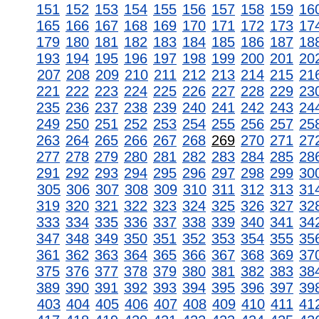
151
152
153
154
155
156
157
158
159
16
165
166
167
168
169
170
171
172
173
17
179
180
181
182
183
184
185
186
187
18
193
194
195
196
197
198
199
200
201
20
207
208
209
210
211
212
213
214
215
21
221
222
223
224
225
226
227
228
229
23
235
236
237
238
239
240
241
242
243
24
249
250
251
252
253
254
255
256
257
25
263
264
265
266
267
268
269
270
271
27
277
278
279
280
281
282
283
284
285
28
291
292
293
294
295
296
297
298
299
30
305
306
307
308
309
310
311
312
313
31
319
320
321
322
323
324
325
326
327
32
333
334
335
336
337
338
339
340
341
34
347
348
349
350
351
352
353
354
355
35
361
362
363
364
365
366
367
368
369
37
375
376
377
378
379
380
381
382
383
38
389
390
391
392
393
394
395
396
397
39
403
404
405
406
407
408
409
410
411
41