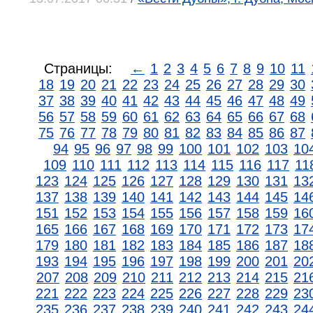
Страницы:
←
1
2
3
4
5
6
7
8
9
10
11
18
19
20
21
22
23
24
25
26
27
28
29
30
37
38
39
40
41
42
43
44
45
46
47
48
49
56
57
58
59
60
61
62
63
64
65
66
67
68
75
76
77
78
79
80
81
82
83
84
85
86
87
94
95
96
97
98
99
100
101
102
103
10
109
110
111
112
113
114
115
116
117
11
123
124
125
126
127
128
129
130
131
13
137
138
139
140
141
142
143
144
145
14
151
152
153
154
155
156
157
158
159
16
165
166
167
168
169
170
171
172
173
17
179
180
181
182
183
184
185
186
187
18
193
194
195
196
197
198
199
200
201
20
207
208
209
210
211
212
213
214
215
21
221
222
223
224
225
226
227
228
229
23
235
236
237
238
239
240
241
242
243
24