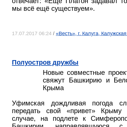
отвечает: «Ещё Платон задавал то
мы всё ещё существуем».
17.07.2017 06:24
/
«Весть», г. Калуга, Калужская
Полуостров дружбы
Новые совместные проек
свяжут Башкирию и Бело
Крыма
Уфимская дождливая погода сл
передать свой «привет» Крыму
случае, на подлете к Симфероп
Башкирии, направлявшуюся с