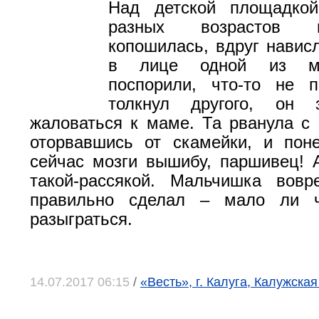
Над детской площадкой
разных возрастов 
копошилась, вдруг нависл
в лице одной из ма
поспорили, что-то не п
толкнул другого, он
жаловаться к маме. Та рванула с н
оторвавшись от скамейки, и пон
сейчас мозги вышибу, паршивец! 
такой-рассякой. Мальчишка вов
правильно сделал – мало ли ч
разыграться.
14.07.2017 06:15
/
«Весть», г. Калуга, Калужская