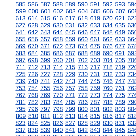
585
586
587
588
589
590
591
592
593
59
599
600
601
602
603
604
605
606
607
60
613
614
615
616
617
618
619
620
621
62
627
628
629
630
631
632
633
634
635
63
641
642
643
644
645
646
647
648
649
65
655
656
657
658
659
660
661
662
663
66
669
670
671
672
673
674
675
676
677
67
683
684
685
686
687
688
689
690
691
69
697
698
699
700
701
702
703
704
705
70
711
712
713
714
715
716
717
718
719
72
725
726
727
728
729
730
731
732
733
73
739
740
741
742
743
744
745
746
747
74
753
754
755
756
757
758
759
760
761
76
767
768
769
770
771
772
773
774
775
77
781
782
783
784
785
786
787
788
789
79
795
796
797
798
799
800
801
802
803
80
809
810
811
812
813
814
815
816
817
81
823
824
825
826
827
828
829
830
831
83
837
838
839
840
841
842
843
844
845
84