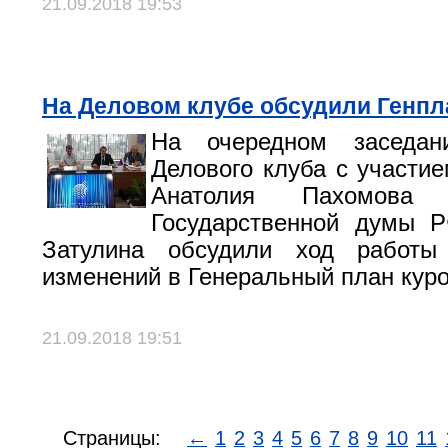
21.09.2018 19:53
На Деловом клубе обсудили Генпл
На очередном заседан
Делового клуба с участие
Анатолия Пахомова
Государственной думы Р
Затулина обсудили ход работы
изменений в Генеральный план куро
21.09.2018 19:51
Страницы:
←
1
2
3
4
5
6
7
8
9
10
11