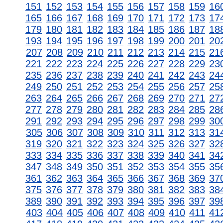
151
152
153
154
155
156
157
158
159
16
165
166
167
168
169
170
171
172
173
17
179
180
181
182
183
184
185
186
187
18
193
194
195
196
197
198
199
200
201
20
207
208
209
210
211
212
213
214
215
21
221
222
223
224
225
226
227
228
229
23
235
236
237
238
239
240
241
242
243
24
249
250
251
252
253
254
255
256
257
25
263
264
265
266
267
268
269
270
271
27
277
278
279
280
281
282
283
284
285
28
291
292
293
294
295
296
297
298
299
30
305
306
307
308
309
310
311
312
313
31
319
320
321
322
323
324
325
326
327
32
333
334
335
336
337
338
339
340
341
34
347
348
349
350
351
352
353
354
355
35
361
362
363
364
365
366
367
368
369
37
375
376
377
378
379
380
381
382
383
38
389
390
391
392
393
394
395
396
397
39
403
404
405
406
407
408
409
410
411
41