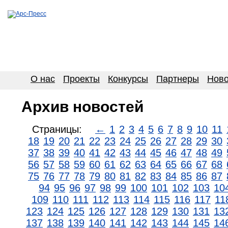
О нас
Проекты
Конкурсы
Партнеры
Ново
Архив новостей
Страницы:
←
1
2
3
4
5
6
7
8
9
10
11
18
19
20
21
22
23
24
25
26
27
28
29
30
37
38
39
40
41
42
43
44
45
46
47
48
49
56
57
58
59
60
61
62
63
64
65
66
67
68
75
76
77
78
79
80
81
82
83
84
85
86
87
94
95
96
97
98
99
100
101
102
103
10
109
110
111
112
113
114
115
116
117
11
123
124
125
126
127
128
129
130
131
13
137
138
139
140
141
142
143
144
145
14