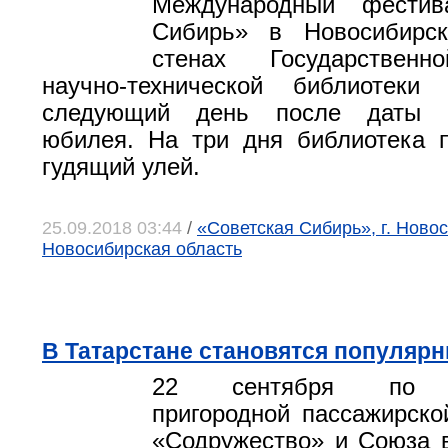
Международный фестив
Сибирь» в Ново­сибирс
стенах Государственн
научно-технической библиоте
следующий день после даты е
юбилея. На три дня библиотека 
гудящий улей.
25.09.2018 03:44
/
«Советская Сибирь», г. Новос
Новосибирская область
В Татарстане становятся популяр
22 сентября по п
пригородной пассажирск
«Содружество» и Союза 