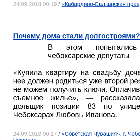
24.09.2018 00:19
/
«Кабардино-Балкарская правд
Почему дома стали долгостроями?
В этом попытались 
чебоксарские депутаты
«Купила квартиру на свадьбу доч
нее должен родиться уже второй ре
не можем получить ключи. Оплачива
съемное жилье», — рассказала
дольщик позиции 83 по улиц
Чебоксарах Любовь Иванова.
24.09.2018 00:17
/
«Советская Чувашия», г. Чеб