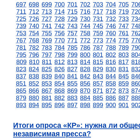
697
698
699
700
701
702
703
704
705
70
711
712
713
714
715
716
717
718
719
72
725
726
727
728
729
730
731
732
733
73
739
740
741
742
743
744
745
746
747
74
753
754
755
756
757
758
759
760
761
76
767
768
769
770
771
772
773
774
775
77
781
782
783
784
785
786
787
788
789
79
795
796
797
798
799
800
801
802
803
80
809
810
811
812
813
814
815
816
817
81
823
824
825
826
827
828
829
830
831
83
837
838
839
840
841
842
843
844
845
84
851
852
853
854
855
856
857
858
859
86
865
866
867
868
869
870
871
872
873
87
879
880
881
882
883
884
885
886
887
88
893
894
895
896
897
898
899
900
901
90
Итоги опроса «КР»: нужна ли обще
независимая пресса?