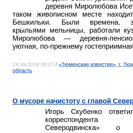
деревня Миролюбова Исет
таком живописном месте находит
Бешкильки. Были времена, з
крыльями мельницы, работали ку
Миролюбова — деревня-пенсион
уютная, по-прежнему гостеприимная
24.09.2018 00:27
/
«Тюменские известия», г. Тю
область
О мусоре начистоту с главой Севе
Игорь Скубенко ответ
корреспондента 
Северодвинска» о п