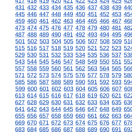
417
418
419
420
421
422
423
424
425
42
431
432
433
434
435
436
437
438
439
44
445
446
447
448
449
450
451
452
453
45
459
460
461
462
463
464
465
466
467
46
473
474
475
476
477
478
479
480
481
48
487
488
489
490
491
492
493
494
495
49
501
502
503
504
505
506
507
508
509
51
515
516
517
518
519
520
521
522
523
52
529
530
531
532
533
534
535
536
537
53
543
544
545
546
547
548
549
550
551
55
557
558
559
560
561
562
563
564
565
56
571
572
573
574
575
576
577
578
579
58
585
586
587
588
589
590
591
592
593
59
599
600
601
602
603
604
605
606
607
60
613
614
615
616
617
618
619
620
621
62
627
628
629
630
631
632
633
634
635
63
641
642
643
644
645
646
647
648
649
65
655
656
657
658
659
660
661
662
663
66
669
670
671
672
673
674
675
676
677
67
683
684
685
686
687
688
689
690
691
69