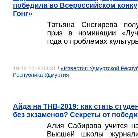
победила во Всероссийском конку
Гонг»
Татьяна Снегирева пол
приз в номинации «Лу
года о проблемах культур
19.12.2018 03:31
/
«Известия Удмуртской Республ
Республика Удмуртия
Айда на ТНВ-2019: как стать студ
без экзаменов? Секреты от побед
Алия Сабирова учится н
Высшей школы журнали