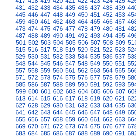
417
418
419
420
421
422
423
424
425
42
431
432
433
434
435
436
437
438
439
44
445
446
447
448
449
450
451
452
453
45
459
460
461
462
463
464
465
466
467
46
473
474
475
476
477
478
479
480
481
48
487
488
489
490
491
492
493
494
495
49
501
502
503
504
505
506
507
508
509
51
515
516
517
518
519
520
521
522
523
52
529
530
531
532
533
534
535
536
537
53
543
544
545
546
547
548
549
550
551
55
557
558
559
560
561
562
563
564
565
56
571
572
573
574
575
576
577
578
579
58
585
586
587
588
589
590
591
592
593
59
599
600
601
602
603
604
605
606
607
60
613
614
615
616
617
618
619
620
621
62
627
628
629
630
631
632
633
634
635
63
641
642
643
644
645
646
647
648
649
65
655
656
657
658
659
660
661
662
663
66
669
670
671
672
673
674
675
676
677
67
683
684
685
686
687
688
689
690
691
69