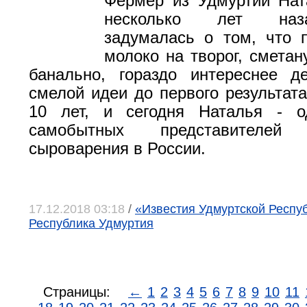
Фермер из Удмуртии Нат
несколько лет наз
задумалась о том, что 
молоко на творог, сметан
банально, гораздо интереснее д
смелой идеи до первого результат
10 лет, и сегодня Наталья - о
самобытных представителей 
сыроварения в России.
17.12.2018 03:18
/
«Известия Удмуртской Республ
Республика Удмуртия
Страницы:
←
1
2
3
4
5
6
7
8
9
10
11