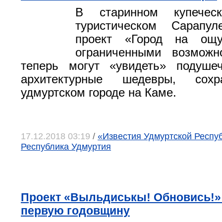
В старинном купечес
туристическом Сарапул
проект «Город на ощ
ограниченными возможн
теперь могут «увидеть» подуше
архитектурные шедевры, сох
удмуртском городе на Каме.
17.12.2018 03:19
/
«Известия Удмуртской Республ
Республика Удмуртия
Проект «Выльдиськы! Обновись!»
первую годовщину