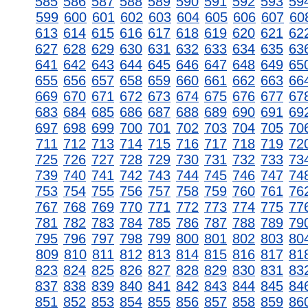
585
586
587
588
589
590
591
592
593
59
599
600
601
602
603
604
605
606
607
60
613
614
615
616
617
618
619
620
621
62
627
628
629
630
631
632
633
634
635
63
641
642
643
644
645
646
647
648
649
65
655
656
657
658
659
660
661
662
663
66
669
670
671
672
673
674
675
676
677
67
683
684
685
686
687
688
689
690
691
69
697
698
699
700
701
702
703
704
705
70
711
712
713
714
715
716
717
718
719
72
725
726
727
728
729
730
731
732
733
73
739
740
741
742
743
744
745
746
747
74
753
754
755
756
757
758
759
760
761
76
767
768
769
770
771
772
773
774
775
77
781
782
783
784
785
786
787
788
789
79
795
796
797
798
799
800
801
802
803
80
809
810
811
812
813
814
815
816
817
81
823
824
825
826
827
828
829
830
831
83
837
838
839
840
841
842
843
844
845
84
851
852
853
854
855
856
857
858
859
86