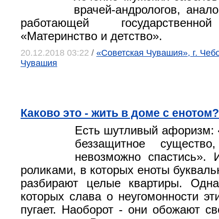
врачей-андрологов, анал
работающей государственно
«Материнство и детство».
20.12.2018 03:22
/
«Советская Чувашия», г. Чеб
Чувашия
Каково это - жить в доме с енотом?
Есть шутливый афоризм: «
беззащитное существо
невозможно спастись». 
роликами, в которых еноты букваль
разбирают целые квартиры. Одна
которых слава о неугомонности эт
пугает. Наоборот - они обожают с