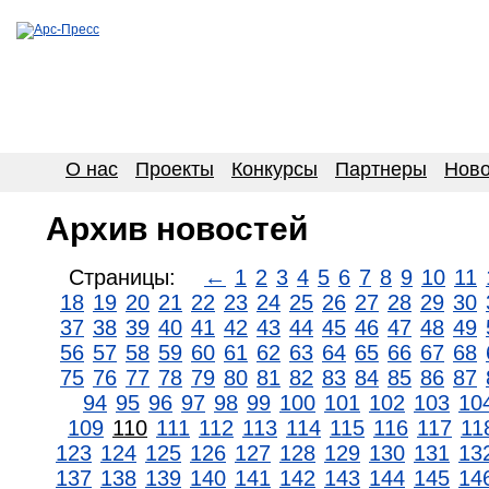
О нас
Проекты
Конкурсы
Партнеры
Ново
Архив новостей
Страницы:
←
1
2
3
4
5
6
7
8
9
10
11
18
19
20
21
22
23
24
25
26
27
28
29
30
37
38
39
40
41
42
43
44
45
46
47
48
49
56
57
58
59
60
61
62
63
64
65
66
67
68
75
76
77
78
79
80
81
82
83
84
85
86
87
94
95
96
97
98
99
100
101
102
103
10
109
110
111
112
113
114
115
116
117
11
123
124
125
126
127
128
129
130
131
13
137
138
139
140
141
142
143
144
145
14