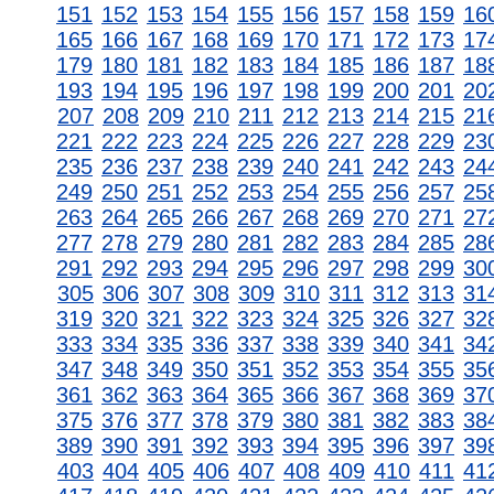
151
152
153
154
155
156
157
158
159
16
165
166
167
168
169
170
171
172
173
17
179
180
181
182
183
184
185
186
187
18
193
194
195
196
197
198
199
200
201
20
207
208
209
210
211
212
213
214
215
21
221
222
223
224
225
226
227
228
229
23
235
236
237
238
239
240
241
242
243
24
249
250
251
252
253
254
255
256
257
25
263
264
265
266
267
268
269
270
271
27
277
278
279
280
281
282
283
284
285
28
291
292
293
294
295
296
297
298
299
30
305
306
307
308
309
310
311
312
313
31
319
320
321
322
323
324
325
326
327
32
333
334
335
336
337
338
339
340
341
34
347
348
349
350
351
352
353
354
355
35
361
362
363
364
365
366
367
368
369
37
375
376
377
378
379
380
381
382
383
38
389
390
391
392
393
394
395
396
397
39
403
404
405
406
407
408
409
410
411
41