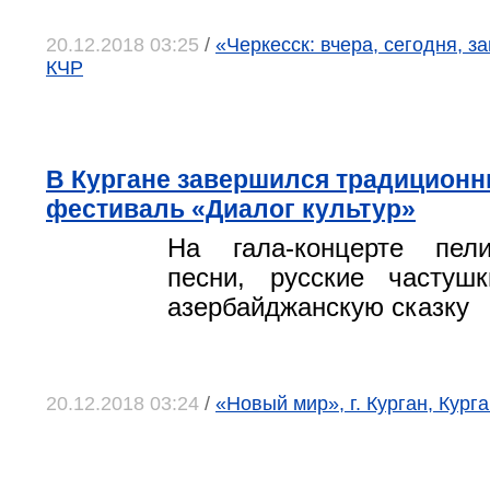
20.12.2018 03:25
/
«Черкесск: вчера, сегодня, за
КЧР
В Кургане завершился традиционн
фестиваль «Диалог культур»
На гала-концерте пел
песни, русские частуш
азербайджанскую сказку
20.12.2018 03:24
/
«Новый мир», г. Курган, Кург