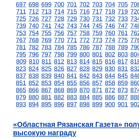
697
698
699
700
701
702
703
704
705
70
711
712
713
714
715
716
717
718
719
72
725
726
727
728
729
730
731
732
733
73
739
740
741
742
743
744
745
746
747
74
753
754
755
756
757
758
759
760
761
76
767
768
769
770
771
772
773
774
775
77
781
782
783
784
785
786
787
788
789
79
795
796
797
798
799
800
801
802
803
80
809
810
811
812
813
814
815
816
817
81
823
824
825
826
827
828
829
830
831
83
837
838
839
840
841
842
843
844
845
84
851
852
853
854
855
856
857
858
859
86
865
866
867
868
869
870
871
872
873
87
879
880
881
882
883
884
885
886
887
88
893
894
895
896
897
898
899
900
901
90
«Областная Рязанская Газета» пол
высокую награду