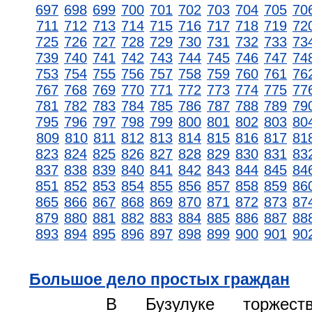
697
698
699
700
701
702
703
704
705
70
711
712
713
714
715
716
717
718
719
72
725
726
727
728
729
730
731
732
733
73
739
740
741
742
743
744
745
746
747
74
753
754
755
756
757
758
759
760
761
76
767
768
769
770
771
772
773
774
775
77
781
782
783
784
785
786
787
788
789
79
795
796
797
798
799
800
801
802
803
80
809
810
811
812
813
814
815
816
817
81
823
824
825
826
827
828
829
830
831
83
837
838
839
840
841
842
843
844
845
84
851
852
853
854
855
856
857
858
859
86
865
866
867
868
869
870
871
872
873
87
879
880
881
882
883
884
885
886
887
88
893
894
895
896
897
898
899
900
901
90
Большое дело простых граждан
В Бузулуке торжеств