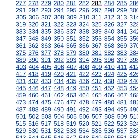
277
278
279
280
281
282
283
284
285
28
291
292
293
294
295
296
297
298
299
30
305
306
307
308
309
310
311
312
313
31
319
320
321
322
323
324
325
326
327
32
333
334
335
336
337
338
339
340
341
34
347
348
349
350
351
352
353
354
355
35
361
362
363
364
365
366
367
368
369
37
375
376
377
378
379
380
381
382
383
38
389
390
391
392
393
394
395
396
397
39
403
404
405
406
407
408
409
410
411
41
417
418
419
420
421
422
423
424
425
42
431
432
433
434
435
436
437
438
439
44
445
446
447
448
449
450
451
452
453
45
459
460
461
462
463
464
465
466
467
46
473
474
475
476
477
478
479
480
481
48
487
488
489
490
491
492
493
494
495
49
501
502
503
504
505
506
507
508
509
51
515
516
517
518
519
520
521
522
523
52
529
530
531
532
533
534
535
536
537
53
543
544
545
546
547
548
549
550
551
55