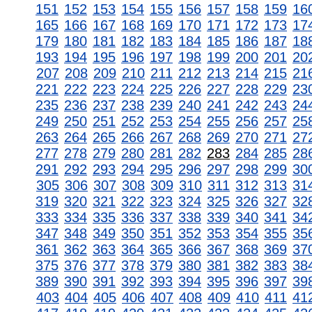
151
152
153
154
155
156
157
158
159
16
165
166
167
168
169
170
171
172
173
17
179
180
181
182
183
184
185
186
187
18
193
194
195
196
197
198
199
200
201
20
207
208
209
210
211
212
213
214
215
21
221
222
223
224
225
226
227
228
229
23
235
236
237
238
239
240
241
242
243
24
249
250
251
252
253
254
255
256
257
25
263
264
265
266
267
268
269
270
271
27
277
278
279
280
281
282
283
284
285
28
291
292
293
294
295
296
297
298
299
30
305
306
307
308
309
310
311
312
313
31
319
320
321
322
323
324
325
326
327
32
333
334
335
336
337
338
339
340
341
34
347
348
349
350
351
352
353
354
355
35
361
362
363
364
365
366
367
368
369
37
375
376
377
378
379
380
381
382
383
38
389
390
391
392
393
394
395
396
397
39
403
404
405
406
407
408
409
410
411
41