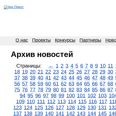
О нас
Проекты
Конкурсы
Партнеры
Ново
Архив новостей
Страницы:
←
1
2
3
4
5
6
7
8
9
10
11
18
19
20
21
22
23
24
25
26
27
28
29
30
37
38
39
40
41
42
43
44
45
46
47
48
49
56
57
58
59
60
61
62
63
64
65
66
67
68
75
76
77
78
79
80
81
82
83
84
85
86
87
94
95
96
97
98
99
100
101
102
103
10
109
110
111
112
113
114
115
116
117
11
123
124
125
126
127
128
129
130
131
13
137
138
139
140
141
142
143
144
145
14