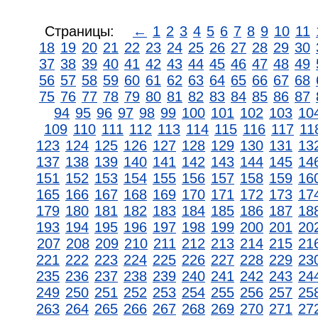
Страницы:
←
1
2
3
4
5
6
7
8
9
10
11
18
19
20
21
22
23
24
25
26
27
28
29
30
37
38
39
40
41
42
43
44
45
46
47
48
49
56
57
58
59
60
61
62
63
64
65
66
67
68
75
76
77
78
79
80
81
82
83
84
85
86
87
94
95
96
97
98
99
100
101
102
103
10
109
110
111
112
113
114
115
116
117
11
123
124
125
126
127
128
129
130
131
13
137
138
139
140
141
142
143
144
145
14
151
152
153
154
155
156
157
158
159
16
165
166
167
168
169
170
171
172
173
17
179
180
181
182
183
184
185
186
187
18
193
194
195
196
197
198
199
200
201
20
207
208
209
210
211
212
213
214
215
21
221
222
223
224
225
226
227
228
229
23
235
236
237
238
239
240
241
242
243
24
249
250
251
252
253
254
255
256
257
25
263
264
265
266
267
268
269
270
271
27