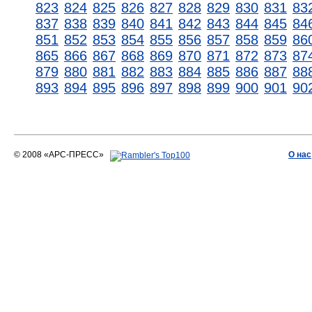
823
824
825
826
827
828
829
830
831
83
837
838
839
840
841
842
843
844
845
84
851
852
853
854
855
856
857
858
859
86
865
866
867
868
869
870
871
872
873
87
879
880
881
882
883
884
885
886
887
88
893
894
895
896
897
898
899
900
901
90
© 2008 «АРС-ПРЕСС»
О нас
АРС-ПРЕСС
О воде 