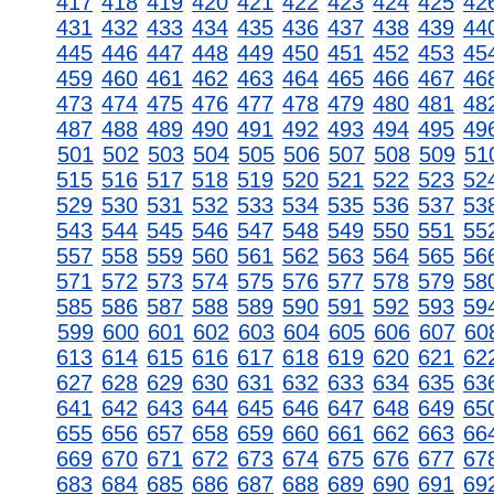
417
418
419
420
421
422
423
424
425
42
431
432
433
434
435
436
437
438
439
44
445
446
447
448
449
450
451
452
453
45
459
460
461
462
463
464
465
466
467
46
473
474
475
476
477
478
479
480
481
48
487
488
489
490
491
492
493
494
495
49
501
502
503
504
505
506
507
508
509
51
515
516
517
518
519
520
521
522
523
52
529
530
531
532
533
534
535
536
537
53
543
544
545
546
547
548
549
550
551
55
557
558
559
560
561
562
563
564
565
56
571
572
573
574
575
576
577
578
579
58
585
586
587
588
589
590
591
592
593
59
599
600
601
602
603
604
605
606
607
60
613
614
615
616
617
618
619
620
621
62
627
628
629
630
631
632
633
634
635
63
641
642
643
644
645
646
647
648
649
65
655
656
657
658
659
660
661
662
663
66
669
670
671
672
673
674
675
676
677
67
683
684
685
686
687
688
689
690
691
69