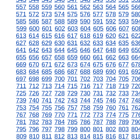
557
558
559
560
561
562
563
564
565
56
571
572
573
574
575
576
577
578
579
58
585
586
587
588
589
590
591
592
593
59
599
600
601
602
603
604
605
606
607
60
613
614
615
616
617
618
619
620
621
62
627
628
629
630
631
632
633
634
635
63
641
642
643
644
645
646
647
648
649
65
655
656
657
658
659
660
661
662
663
66
669
670
671
672
673
674
675
676
677
67
683
684
685
686
687
688
689
690
691
69
697
698
699
700
701
702
703
704
705
70
711
712
713
714
715
716
717
718
719
72
725
726
727
728
729
730
731
732
733
73
739
740
741
742
743
744
745
746
747
74
753
754
755
756
757
758
759
760
761
76
767
768
769
770
771
772
773
774
775
77
781
782
783
784
785
786
787
788
789
79
795
796
797
798
799
800
801
802
803
80
809
810
811
812
813
814
815
816
817
81