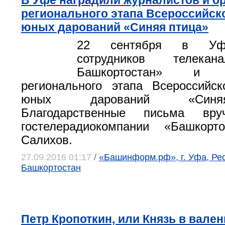
В Уфе наградили журналистов и о
регионального этапа Всероссийск
юных дарований «Синяя птица»
22 сентября в Уфе
сотрудников телека
Башкортостан» и ор
регионального этапа Всероссийс
юных дарований «Синя
Благодарственные письма вру
гостелерадиокомпании «Башкорт
Салихов.
27.09.2016 01:17
/
«Башинформ.рф», г. Уфа, Ре
Башкортостан
Петр Кропоткин, или Князь в вален