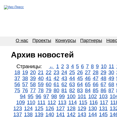
О нас
Проекты
Конкурсы
Партнеры
Ново
Архив новостей
Страницы:
←
1
2
3
4
5
6
7
8
9
10
11
18
19
20
21
22
23
24
25
26
27
28
29
30
37
38
39
40
41
42
43
44
45
46
47
48
49
56
57
58
59
60
61
62
63
64
65
66
67
68
75
76
77
78
79
80
81
82
83
84
85
86
87
94
95
96
97
98
99
100
101
102
103
10
109
110
111
112
113
114
115
116
117
11
123
124
125
126
127
128
129
130
131
13
137
138
139
140
141
142
143
144
145
14