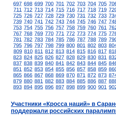
697
698
699
700
701
702
703
704
705
70
711
712
713
714
715
716
717
718
719
72
725
726
727
728
729
730
731
732
733
73
739
740
741
742
743
744
745
746
747
74
753
754
755
756
757
758
759
760
761
76
767
768
769
770
771
772
773
774
775
77
781
782
783
784
785
786
787
788
789
79
795
796
797
798
799
800
801
802
803
80
809
810
811
812
813
814
815
816
817
81
823
824
825
826
827
828
829
830
831
83
837
838
839
840
841
842
843
844
845
84
851
852
853
854
855
856
857
858
859
86
865
866
867
868
869
870
871
872
873
87
879
880
881
882
883
884
885
886
887
88
893
894
895
896
897
898
899
900
901
90
Участники «Кросса наций» в Саран
поддержали российских паралимп