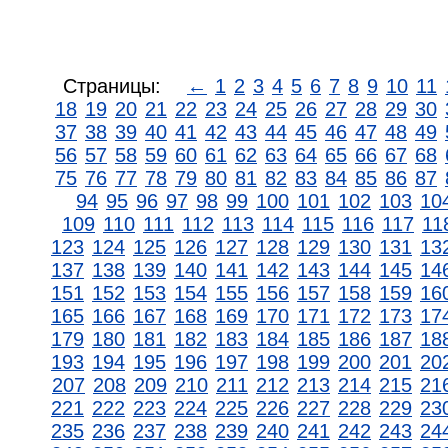
Страницы:
←
1
2
3
4
5
6
7
8
9
10
11
18
19
20
21
22
23
24
25
26
27
28
29
30
37
38
39
40
41
42
43
44
45
46
47
48
49
56
57
58
59
60
61
62
63
64
65
66
67
68
75
76
77
78
79
80
81
82
83
84
85
86
87
94
95
96
97
98
99
100
101
102
103
10
109
110
111
112
113
114
115
116
117
11
123
124
125
126
127
128
129
130
131
13
137
138
139
140
141
142
143
144
145
14
151
152
153
154
155
156
157
158
159
16
165
166
167
168
169
170
171
172
173
17
179
180
181
182
183
184
185
186
187
18
193
194
195
196
197
198
199
200
201
20
207
208
209
210
211
212
213
214
215
21
221
222
223
224
225
226
227
228
229
23
235
236
237
238
239
240
241
242
243
24