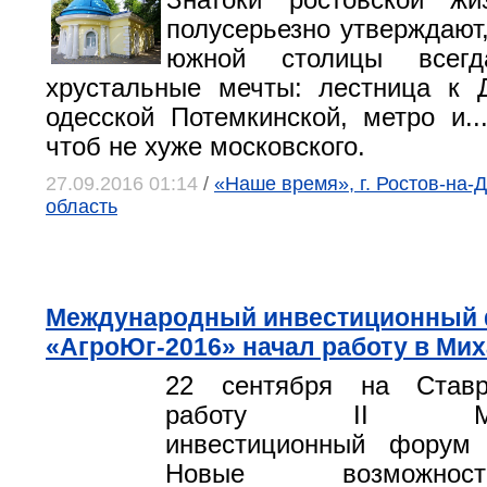
Знатоки ростовской жи
полусерьезно утверждают,
южной столицы всег
хрустальные мечты: лестница к 
одесской Потемкинской, метро и..
чтоб не хуже московского.
27.09.2016 01:14
/
«Наше время», г. Ростов-на-Д
область
Международный инвестиционный
«АгроЮг-2016» начал работу в Ми
22 сентября на Ставр
работу II Межд
инвестиционный форум 
Новые возможнос