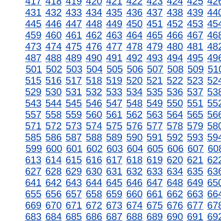
417
418
419
420
421
422
423
424
425
42
431
432
433
434
435
436
437
438
439
44
445
446
447
448
449
450
451
452
453
45
459
460
461
462
463
464
465
466
467
46
473
474
475
476
477
478
479
480
481
48
487
488
489
490
491
492
493
494
495
49
501
502
503
504
505
506
507
508
509
51
515
516
517
518
519
520
521
522
523
52
529
530
531
532
533
534
535
536
537
53
543
544
545
546
547
548
549
550
551
55
557
558
559
560
561
562
563
564
565
56
571
572
573
574
575
576
577
578
579
58
585
586
587
588
589
590
591
592
593
59
599
600
601
602
603
604
605
606
607
60
613
614
615
616
617
618
619
620
621
62
627
628
629
630
631
632
633
634
635
63
641
642
643
644
645
646
647
648
649
65
655
656
657
658
659
660
661
662
663
66
669
670
671
672
673
674
675
676
677
67
683
684
685
686
687
688
689
690
691
69