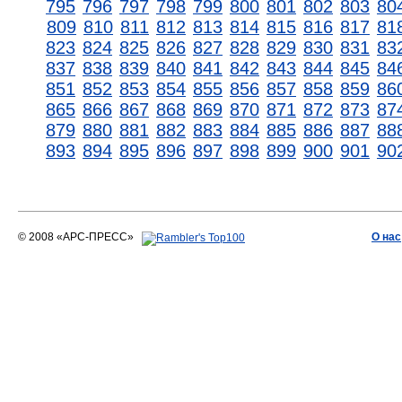
795
796
797
798
799
800
801
802
803
80
809
810
811
812
813
814
815
816
817
81
823
824
825
826
827
828
829
830
831
83
837
838
839
840
841
842
843
844
845
84
851
852
853
854
855
856
857
858
859
86
865
866
867
868
869
870
871
872
873
87
879
880
881
882
883
884
885
886
887
88
893
894
895
896
897
898
899
900
901
90
© 2008 «АРС-ПРЕСС»
О нас
АРС-ПРЕСС
О воде 