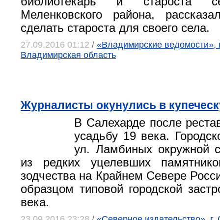
библиотекарь и староста с
Меленковского района, рассказа
сделать староста для своего села.
27.09.2016 01:12
/
«Владимирские ведомости», 
Владимирская область
Журналисты окунулись в купечес
В Салехарде после реста
усадьбу 19 века. Городск
ул. Ламбиных окружной 
из редких уцелевших памятнико
зодчества на Крайнем Севере Росси
образцом типовой городской застр
века.
23.09.2016 23:28
/
«Северное издательство», г.