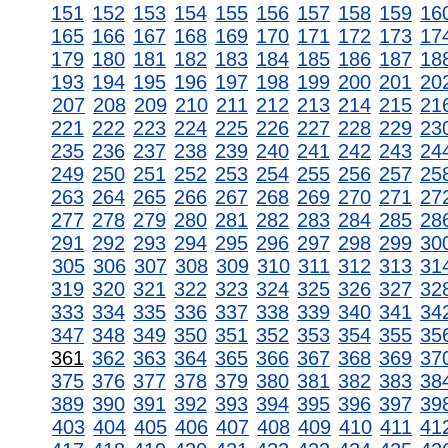
151
152
153
154
155
156
157
158
159
16
165
166
167
168
169
170
171
172
173
17
179
180
181
182
183
184
185
186
187
18
193
194
195
196
197
198
199
200
201
20
207
208
209
210
211
212
213
214
215
21
221
222
223
224
225
226
227
228
229
23
235
236
237
238
239
240
241
242
243
24
249
250
251
252
253
254
255
256
257
25
263
264
265
266
267
268
269
270
271
27
277
278
279
280
281
282
283
284
285
28
291
292
293
294
295
296
297
298
299
30
305
306
307
308
309
310
311
312
313
31
319
320
321
322
323
324
325
326
327
32
333
334
335
336
337
338
339
340
341
34
347
348
349
350
351
352
353
354
355
35
361
362
363
364
365
366
367
368
369
37
375
376
377
378
379
380
381
382
383
38
389
390
391
392
393
394
395
396
397
39
403
404
405
406
407
408
409
410
411
41