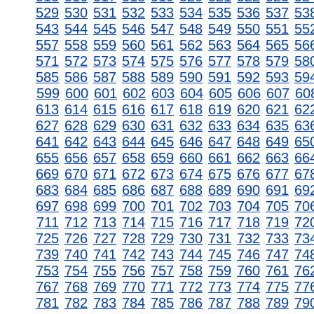
529
530
531
532
533
534
535
536
537
53
543
544
545
546
547
548
549
550
551
55
557
558
559
560
561
562
563
564
565
56
571
572
573
574
575
576
577
578
579
58
585
586
587
588
589
590
591
592
593
59
599
600
601
602
603
604
605
606
607
60
613
614
615
616
617
618
619
620
621
62
627
628
629
630
631
632
633
634
635
63
641
642
643
644
645
646
647
648
649
65
655
656
657
658
659
660
661
662
663
66
669
670
671
672
673
674
675
676
677
67
683
684
685
686
687
688
689
690
691
69
697
698
699
700
701
702
703
704
705
70
711
712
713
714
715
716
717
718
719
72
725
726
727
728
729
730
731
732
733
73
739
740
741
742
743
744
745
746
747
74
753
754
755
756
757
758
759
760
761
76
767
768
769
770
771
772
773
774
775
77
781
782
783
784
785
786
787
788
789
79