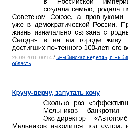
в Российской империи
создала семью, родила п
Советском Союзе, а правнуками 
уже в демократической России. П
жизнь изначально связана с род
Сегодня в нашем городе живут
достигших почтенного 100-летнего в
28.09.2016 00:14
/
«Рыбинская неделя», г. Рыби
область
Кручу-верчу, запутать хочу
Сколько раз «эффектив
Мельников банкротил 
Экс-директор «Автопри
Мельников находится под судом, 