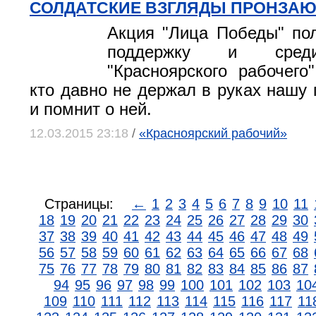
СОЛДАТСКИЕ ВЗГЛЯДЫ ПРОНЗАЮ
Акция "Лица Победы" по
поддержку и среди
"Красноярского рабочего"
кто давно не держал в руках нашу г
и помнит о ней.
12.03.2015 23:18
/
«Красноярский рабочий»
Страницы:
←
1
2
3
4
5
6
7
8
9
10
11
18
19
20
21
22
23
24
25
26
27
28
29
30
37
38
39
40
41
42
43
44
45
46
47
48
49
56
57
58
59
60
61
62
63
64
65
66
67
68
75
76
77
78
79
80
81
82
83
84
85
86
87
94
95
96
97
98
99
100
101
102
103
10
109
110
111
112
113
114
115
116
117
11