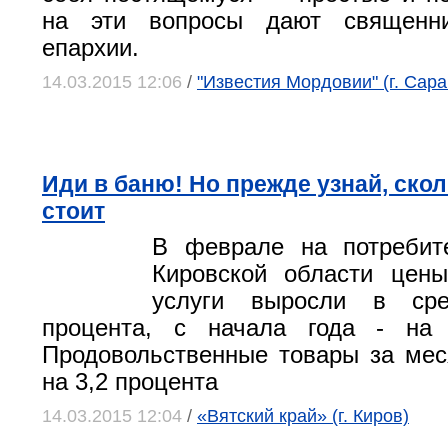
на эти вопросы дают священни
епархии.
14.03.2015 12:06
/
"Известия Мордовии" (г. Сара
Иди в баню! Но прежде узнай, скол
стоит
В феврале на потребит
Кировской области цен
услуги выросли в ср
процента, с начала года - на 
Продовольственные товары за ме
на 3,2 процента
14.03.2015 12:04
/
«Вятский край» (г. Киров)