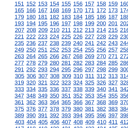
151
152
153
154
155
156
157
158
159
16
165
166
167
168
169
170
171
172
173
17
179
180
181
182
183
184
185
186
187
18
193
194
195
196
197
198
199
200
201
20
207
208
209
210
211
212
213
214
215
21
221
222
223
224
225
226
227
228
229
23
235
236
237
238
239
240
241
242
243
24
249
250
251
252
253
254
255
256
257
25
263
264
265
266
267
268
269
270
271
27
277
278
279
280
281
282
283
284
285
28
291
292
293
294
295
296
297
298
299
30
305
306
307
308
309
310
311
312
313
31
319
320
321
322
323
324
325
326
327
32
333
334
335
336
337
338
339
340
341
34
347
348
349
350
351
352
353
354
355
35
361
362
363
364
365
366
367
368
369
37
375
376
377
378
379
380
381
382
383
38
389
390
391
392
393
394
395
396
397
39
403
404
405
406
407
408
409
410
411
41