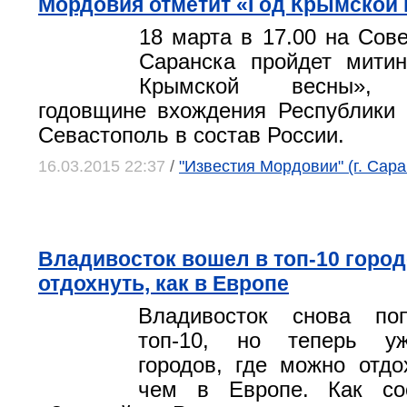
Мордовия отметит «Год Крымской
18 марта в 17.00 на Сов
Саранска пройдет митин
Крымской весны», 
годовщине вхождения Республики
Севастополь в состав России.
16.03.2015 22:37
/
"Известия Мордовии" (г. Сара
Владивосток вошел в топ-10 город
отдохнуть, как в Европе
Владивосток снова по
топ-10, но теперь уж
городов, где можно отдо
чем в Европе. Как со