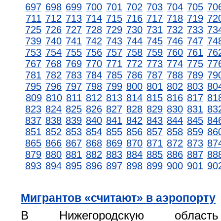
697
698
699
700
701
702
703
704
705
70
711
712
713
714
715
716
717
718
719
72
725
726
727
728
729
730
731
732
733
73
739
740
741
742
743
744
745
746
747
74
753
754
755
756
757
758
759
760
761
76
767
768
769
770
771
772
773
774
775
77
781
782
783
784
785
786
787
788
789
79
795
796
797
798
799
800
801
802
803
80
809
810
811
812
813
814
815
816
817
81
823
824
825
826
827
828
829
830
831
83
837
838
839
840
841
842
843
844
845
84
851
852
853
854
855
856
857
858
859
86
865
866
867
868
869
870
871
872
873
87
879
880
881
882
883
884
885
886
887
88
893
894
895
896
897
898
899
900
901
90
Мигрантов «считают» в аэропорту
В Нижегородскую область