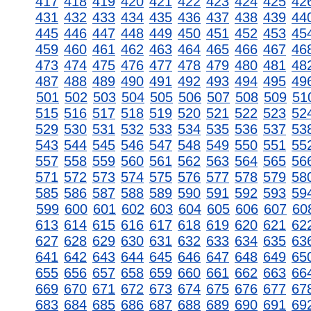
417
418
419
420
421
422
423
424
425
42
431
432
433
434
435
436
437
438
439
44
445
446
447
448
449
450
451
452
453
45
459
460
461
462
463
464
465
466
467
46
473
474
475
476
477
478
479
480
481
48
487
488
489
490
491
492
493
494
495
49
501
502
503
504
505
506
507
508
509
51
515
516
517
518
519
520
521
522
523
52
529
530
531
532
533
534
535
536
537
53
543
544
545
546
547
548
549
550
551
55
557
558
559
560
561
562
563
564
565
56
571
572
573
574
575
576
577
578
579
58
585
586
587
588
589
590
591
592
593
59
599
600
601
602
603
604
605
606
607
60
613
614
615
616
617
618
619
620
621
62
627
628
629
630
631
632
633
634
635
63
641
642
643
644
645
646
647
648
649
65
655
656
657
658
659
660
661
662
663
66
669
670
671
672
673
674
675
676
677
67
683
684
685
686
687
688
689
690
691
69