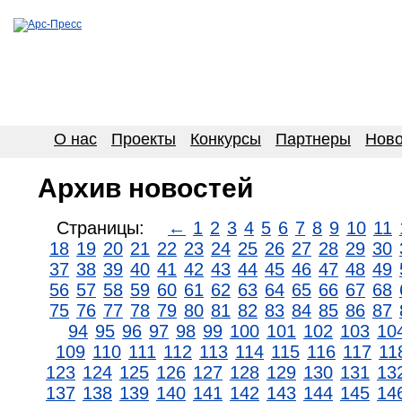
О нас
Проекты
Конкурсы
Партнеры
Ново
Архив новостей
Страницы:
←
1
2
3
4
5
6
7
8
9
10
11
18
19
20
21
22
23
24
25
26
27
28
29
30
37
38
39
40
41
42
43
44
45
46
47
48
49
56
57
58
59
60
61
62
63
64
65
66
67
68
75
76
77
78
79
80
81
82
83
84
85
86
87
94
95
96
97
98
99
100
101
102
103
10
109
110
111
112
113
114
115
116
117
11
123
124
125
126
127
128
129
130
131
13
137
138
139
140
141
142
143
144
145
14