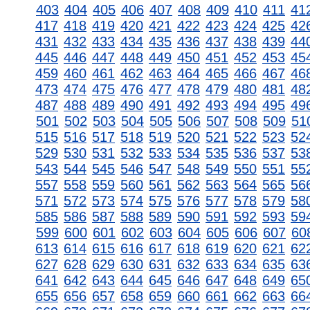
403
404
405
406
407
408
409
410
411
41
417
418
419
420
421
422
423
424
425
42
431
432
433
434
435
436
437
438
439
44
445
446
447
448
449
450
451
452
453
45
459
460
461
462
463
464
465
466
467
46
473
474
475
476
477
478
479
480
481
48
487
488
489
490
491
492
493
494
495
49
501
502
503
504
505
506
507
508
509
51
515
516
517
518
519
520
521
522
523
52
529
530
531
532
533
534
535
536
537
53
543
544
545
546
547
548
549
550
551
55
557
558
559
560
561
562
563
564
565
56
571
572
573
574
575
576
577
578
579
58
585
586
587
588
589
590
591
592
593
59
599
600
601
602
603
604
605
606
607
60
613
614
615
616
617
618
619
620
621
62
627
628
629
630
631
632
633
634
635
63
641
642
643
644
645
646
647
648
649
65
655
656
657
658
659
660
661
662
663
66