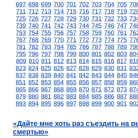
697
698
699
700
701
702
703
704
705
70
711
712
713
714
715
716
717
718
719
72
725
726
727
728
729
730
731
732
733
73
739
740
741
742
743
744
745
746
747
74
753
754
755
756
757
758
759
760
761
76
767
768
769
770
771
772
773
774
775
77
781
782
783
784
785
786
787
788
789
79
795
796
797
798
799
800
801
802
803
80
809
810
811
812
813
814
815
816
817
81
823
824
825
826
827
828
829
830
831
83
837
838
839
840
841
842
843
844
845
84
851
852
853
854
855
856
857
858
859
86
865
866
867
868
869
870
871
872
873
87
879
880
881
882
883
884
885
886
887
88
893
894
895
896
897
898
899
900
901
90
«Дайте мне хоть раз съездить на 
смертью»