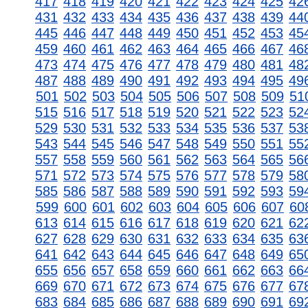
417
418
419
420
421
422
423
424
425
42
431
432
433
434
435
436
437
438
439
44
445
446
447
448
449
450
451
452
453
45
459
460
461
462
463
464
465
466
467
46
473
474
475
476
477
478
479
480
481
48
487
488
489
490
491
492
493
494
495
49
501
502
503
504
505
506
507
508
509
51
515
516
517
518
519
520
521
522
523
52
529
530
531
532
533
534
535
536
537
53
543
544
545
546
547
548
549
550
551
55
557
558
559
560
561
562
563
564
565
56
571
572
573
574
575
576
577
578
579
58
585
586
587
588
589
590
591
592
593
59
599
600
601
602
603
604
605
606
607
60
613
614
615
616
617
618
619
620
621
62
627
628
629
630
631
632
633
634
635
63
641
642
643
644
645
646
647
648
649
65
655
656
657
658
659
660
661
662
663
66
669
670
671
672
673
674
675
676
677
67
683
684
685
686
687
688
689
690
691
69