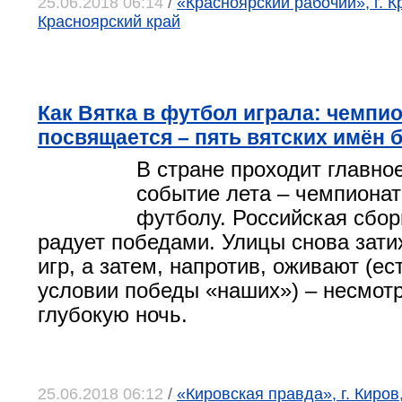
25.06.2018 06:14
/
«Красноярский рабочий», г. К
Красноярский край
Как Вятка в футбол играла: чемпи
посвящается – пять вятских имён
В стране проходит главно
событие лета – чемпионат
футболу. Российская сбор
радует победами. Улицы снова зати
игр, а затем, напротив, оживают (ес
условии победы «наших») – несмотр
глубокую ночь.
25.06.2018 06:12
/
«Кировская правда», г. Киров