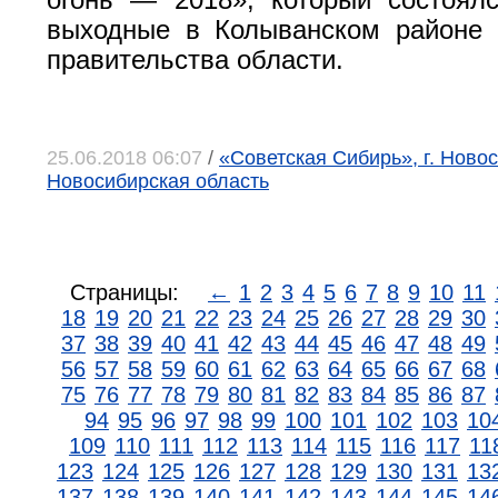
огонь — 2018», который состоял
выходные в Колыванском районе 
правительства области.
25.06.2018 06:07
/
«Советская Сибирь», г. Новос
Новосибирская область
Страницы:
←
1
2
3
4
5
6
7
8
9
10
11
18
19
20
21
22
23
24
25
26
27
28
29
30
37
38
39
40
41
42
43
44
45
46
47
48
49
56
57
58
59
60
61
62
63
64
65
66
67
68
75
76
77
78
79
80
81
82
83
84
85
86
87
94
95
96
97
98
99
100
101
102
103
10
109
110
111
112
113
114
115
116
117
11
123
124
125
126
127
128
129
130
131
13
137
138
139
140
141
142
143
144
145
14