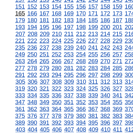
151
152
153
154
155
156
157
158
159
16
165
166
167
168
169
170
171
172
173
17
179
180
181
182
183
184
185
186
187
18
193
194
195
196
197
198
199
200
201
20
207
208
209
210
211
212
213
214
215
21
221
222
223
224
225
226
227
228
229
23
235
236
237
238
239
240
241
242
243
24
249
250
251
252
253
254
255
256
257
25
263
264
265
266
267
268
269
270
271
27
277
278
279
280
281
282
283
284
285
28
291
292
293
294
295
296
297
298
299
30
305
306
307
308
309
310
311
312
313
31
319
320
321
322
323
324
325
326
327
32
333
334
335
336
337
338
339
340
341
34
347
348
349
350
351
352
353
354
355
35
361
362
363
364
365
366
367
368
369
37
375
376
377
378
379
380
381
382
383
38
389
390
391
392
393
394
395
396
397
39
403
404
405
406
407
408
409
410
411
41