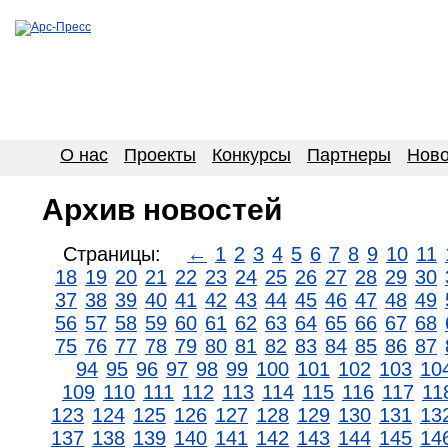
О нас
Проекты
Конкурсы
Партнеры
Ново
Архив новостей
Страницы:
←
1
2
3
4
5
6
7
8
9
10
11
18
19
20
21
22
23
24
25
26
27
28
29
30
37
38
39
40
41
42
43
44
45
46
47
48
49
56
57
58
59
60
61
62
63
64
65
66
67
68
75
76
77
78
79
80
81
82
83
84
85
86
87
94
95
96
97
98
99
100
101
102
103
10
109
110
111
112
113
114
115
116
117
11
123
124
125
126
127
128
129
130
131
13
137
138
139
140
141
142
143
144
145
14