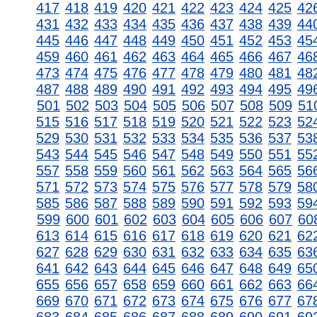
417
418
419
420
421
422
423
424
425
42
431
432
433
434
435
436
437
438
439
44
445
446
447
448
449
450
451
452
453
45
459
460
461
462
463
464
465
466
467
46
473
474
475
476
477
478
479
480
481
48
487
488
489
490
491
492
493
494
495
49
501
502
503
504
505
506
507
508
509
51
515
516
517
518
519
520
521
522
523
52
529
530
531
532
533
534
535
536
537
53
543
544
545
546
547
548
549
550
551
55
557
558
559
560
561
562
563
564
565
56
571
572
573
574
575
576
577
578
579
58
585
586
587
588
589
590
591
592
593
59
599
600
601
602
603
604
605
606
607
60
613
614
615
616
617
618
619
620
621
62
627
628
629
630
631
632
633
634
635
63
641
642
643
644
645
646
647
648
649
65
655
656
657
658
659
660
661
662
663
66
669
670
671
672
673
674
675
676
677
67