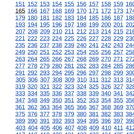
151
152
153
154
155
156
157
158
159
16
165
166
167
168
169
170
171
172
173
17
179
180
181
182
183
184
185
186
187
18
193
194
195
196
197
198
199
200
201
20
207
208
209
210
211
212
213
214
215
21
221
222
223
224
225
226
227
228
229
23
235
236
237
238
239
240
241
242
243
24
249
250
251
252
253
254
255
256
257
25
263
264
265
266
267
268
269
270
271
27
277
278
279
280
281
282
283
284
285
28
291
292
293
294
295
296
297
298
299
30
305
306
307
308
309
310
311
312
313
31
319
320
321
322
323
324
325
326
327
32
333
334
335
336
337
338
339
340
341
34
347
348
349
350
351
352
353
354
355
35
361
362
363
364
365
366
367
368
369
37
375
376
377
378
379
380
381
382
383
38
389
390
391
392
393
394
395
396
397
39
403
404
405
406
407
408
409
410
411
41