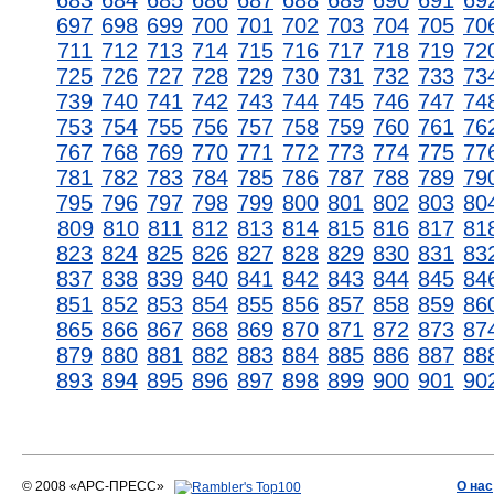
683
684
685
686
687
688
689
690
691
69
697
698
699
700
701
702
703
704
705
70
711
712
713
714
715
716
717
718
719
72
725
726
727
728
729
730
731
732
733
73
739
740
741
742
743
744
745
746
747
74
753
754
755
756
757
758
759
760
761
76
767
768
769
770
771
772
773
774
775
77
781
782
783
784
785
786
787
788
789
79
795
796
797
798
799
800
801
802
803
80
809
810
811
812
813
814
815
816
817
81
823
824
825
826
827
828
829
830
831
83
837
838
839
840
841
842
843
844
845
84
851
852
853
854
855
856
857
858
859
86
865
866
867
868
869
870
871
872
873
87
879
880
881
882
883
884
885
886
887
88
893
894
895
896
897
898
899
900
901
90
© 2008 «АРС-ПРЕСС»
О нас