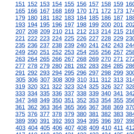
151
152
153
154
155
156
157
158
159
16
165
166
167
168
169
170
171
172
173
17
179
180
181
182
183
184
185
186
187
18
193
194
195
196
197
198
199
200
201
20
207
208
209
210
211
212
213
214
215
21
221
222
223
224
225
226
227
228
229
23
235
236
237
238
239
240
241
242
243
24
249
250
251
252
253
254
255
256
257
25
263
264
265
266
267
268
269
270
271
27
277
278
279
280
281
282
283
284
285
28
291
292
293
294
295
296
297
298
299
30
305
306
307
308
309
310
311
312
313
31
319
320
321
322
323
324
325
326
327
32
333
334
335
336
337
338
339
340
341
34
347
348
349
350
351
352
353
354
355
35
361
362
363
364
365
366
367
368
369
37
375
376
377
378
379
380
381
382
383
38
389
390
391
392
393
394
395
396
397
39
403
404
405
406
407
408
409
410
411
41