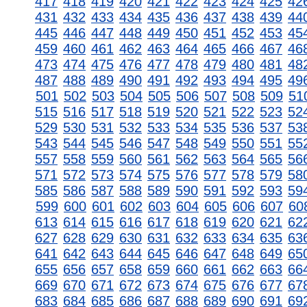
417
418
419
420
421
422
423
424
425
42
431
432
433
434
435
436
437
438
439
44
445
446
447
448
449
450
451
452
453
45
459
460
461
462
463
464
465
466
467
46
473
474
475
476
477
478
479
480
481
48
487
488
489
490
491
492
493
494
495
49
501
502
503
504
505
506
507
508
509
51
515
516
517
518
519
520
521
522
523
52
529
530
531
532
533
534
535
536
537
53
543
544
545
546
547
548
549
550
551
55
557
558
559
560
561
562
563
564
565
56
571
572
573
574
575
576
577
578
579
58
585
586
587
588
589
590
591
592
593
59
599
600
601
602
603
604
605
606
607
60
613
614
615
616
617
618
619
620
621
62
627
628
629
630
631
632
633
634
635
63
641
642
643
644
645
646
647
648
649
65
655
656
657
658
659
660
661
662
663
66
669
670
671
672
673
674
675
676
677
67
683
684
685
686
687
688
689
690
691
69