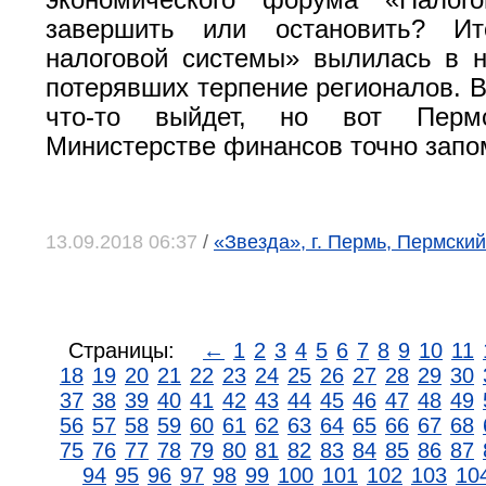
экономического форума «Налог
завершить или остановить? Ит
налоговой системы» вылилась в 
потерявших терпение регионалов. В
что-то выйдет, но вот Перм
Министерстве финансов точно запо
13.09.2018 06:37
/
«Звезда», г. Пермь, Пермский
Страницы:
←
1
2
3
4
5
6
7
8
9
10
11
18
19
20
21
22
23
24
25
26
27
28
29
30
37
38
39
40
41
42
43
44
45
46
47
48
49
56
57
58
59
60
61
62
63
64
65
66
67
68
75
76
77
78
79
80
81
82
83
84
85
86
87
94
95
96
97
98
99
100
101
102
103
10