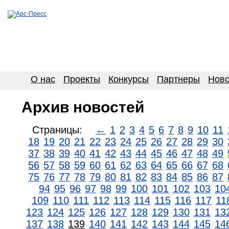
О нас
Проекты
Конкурсы
Партнеры
Ново
Архив новостей
Страницы:
←
1
2
3
4
5
6
7
8
9
10
11
18
19
20
21
22
23
24
25
26
27
28
29
30
37
38
39
40
41
42
43
44
45
46
47
48
49
56
57
58
59
60
61
62
63
64
65
66
67
68
75
76
77
78
79
80
81
82
83
84
85
86
87
94
95
96
97
98
99
100
101
102
103
10
109
110
111
112
113
114
115
116
117
11
123
124
125
126
127
128
129
130
131
13
137
138
139
140
141
142
143
144
145
14