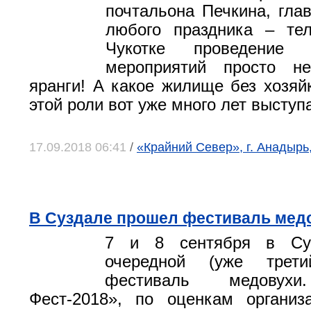
почтальона Печкина, гла
любого праздника – тел
Чукотке проведение т
мероприятий просто н
яранги! А какое жилище без хозяй
этой роли вот уже много лет выступ
17.09.2018 06:41
/
«Крайний Север», г. Анадырь
В Суздале прошел фестиваль мед
7 и 8 сентября в Су
очередной (уже трет
фестиваль медовухи
Фест-2018», по оценкам организ