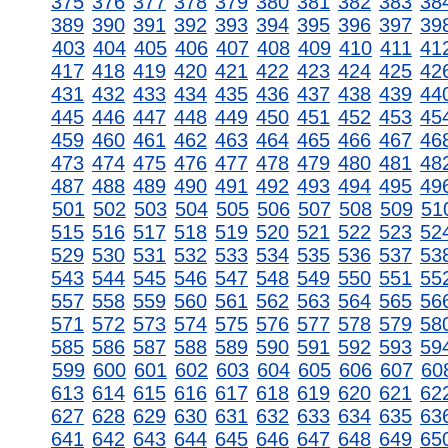
375
376
377
378
379
380
381
382
383
38
389
390
391
392
393
394
395
396
397
39
403
404
405
406
407
408
409
410
411
41
417
418
419
420
421
422
423
424
425
42
431
432
433
434
435
436
437
438
439
44
445
446
447
448
449
450
451
452
453
45
459
460
461
462
463
464
465
466
467
46
473
474
475
476
477
478
479
480
481
48
487
488
489
490
491
492
493
494
495
49
501
502
503
504
505
506
507
508
509
51
515
516
517
518
519
520
521
522
523
52
529
530
531
532
533
534
535
536
537
53
543
544
545
546
547
548
549
550
551
55
557
558
559
560
561
562
563
564
565
56
571
572
573
574
575
576
577
578
579
58
585
586
587
588
589
590
591
592
593
59
599
600
601
602
603
604
605
606
607
60
613
614
615
616
617
618
619
620
621
62
627
628
629
630
631
632
633
634
635
63
641
642
643
644
645
646
647
648
649
65