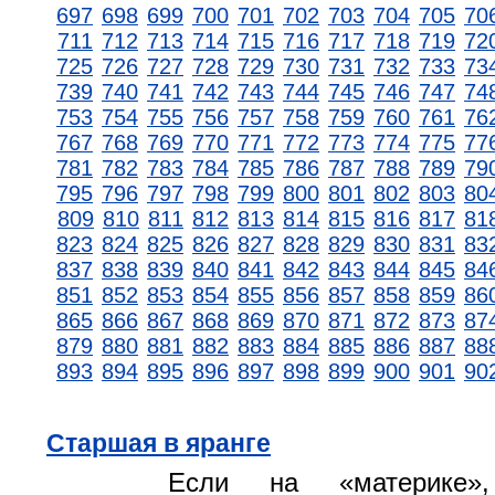
697
698
699
700
701
702
703
704
705
70
711
712
713
714
715
716
717
718
719
72
725
726
727
728
729
730
731
732
733
73
739
740
741
742
743
744
745
746
747
74
753
754
755
756
757
758
759
760
761
76
767
768
769
770
771
772
773
774
775
77
781
782
783
784
785
786
787
788
789
79
795
796
797
798
799
800
801
802
803
80
809
810
811
812
813
814
815
816
817
81
823
824
825
826
827
828
829
830
831
83
837
838
839
840
841
842
843
844
845
84
851
852
853
854
855
856
857
858
859
86
865
866
867
868
869
870
871
872
873
87
879
880
881
882
883
884
885
886
887
88
893
894
895
896
897
898
899
900
901
90
Старшая в яранге
Если на «материке»