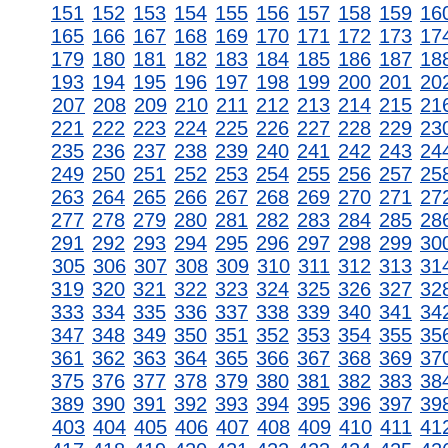
151
152
153
154
155
156
157
158
159
16
165
166
167
168
169
170
171
172
173
17
179
180
181
182
183
184
185
186
187
18
193
194
195
196
197
198
199
200
201
20
207
208
209
210
211
212
213
214
215
21
221
222
223
224
225
226
227
228
229
23
235
236
237
238
239
240
241
242
243
24
249
250
251
252
253
254
255
256
257
25
263
264
265
266
267
268
269
270
271
27
277
278
279
280
281
282
283
284
285
28
291
292
293
294
295
296
297
298
299
30
305
306
307
308
309
310
311
312
313
31
319
320
321
322
323
324
325
326
327
32
333
334
335
336
337
338
339
340
341
34
347
348
349
350
351
352
353
354
355
35
361
362
363
364
365
366
367
368
369
37
375
376
377
378
379
380
381
382
383
38
389
390
391
392
393
394
395
396
397
39
403
404
405
406
407
408
409
410
411
41