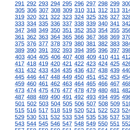
291
292
293
294
295
296
297
298
299
30
305
306
307
308
309
310
311
312
313
31
319
320
321
322
323
324
325
326
327
32
333
334
335
336
337
338
339
340
341
34
347
348
349
350
351
352
353
354
355
35
361
362
363
364
365
366
367
368
369
37
375
376
377
378
379
380
381
382
383
38
389
390
391
392
393
394
395
396
397
39
403
404
405
406
407
408
409
410
411
41
417
418
419
420
421
422
423
424
425
42
431
432
433
434
435
436
437
438
439
44
445
446
447
448
449
450
451
452
453
45
459
460
461
462
463
464
465
466
467
46
473
474
475
476
477
478
479
480
481
48
487
488
489
490
491
492
493
494
495
49
501
502
503
504
505
506
507
508
509
51
515
516
517
518
519
520
521
522
523
52
529
530
531
532
533
534
535
536
537
53
543
544
545
546
547
548
549
550
551
55