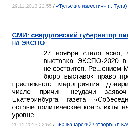
29.11.2013 22:55
/
«Тульские известия» (г. Тула)
СМИ: свердловский губернатор л
на ЭКСПО
27 ноября стало ясно, 
выставка ЭКСПО-2020 в 
не состоится. Решением 
бюро выставок право пр
престижного мероприятия дове
числе причин неудачи заявоч
Екатеринбурга газета «Собесед
острые политические конфликты н
уровне.
29.11.2013 22:54
/
«Качканарский четверг» (г. Ка