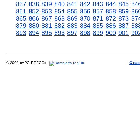
837
838
839
840
841
842
843
844
845
84
851
852
853
854
855
856
857
858
859
86
865
866
867
868
869
870
871
872
873
87
879
880
881
882
883
884
885
886
887
88
893
894
895
896
897
898
899
900
901
90
© 2008 «АРС-ПРЕСС»
О нас
АРС-ПРЕСС
О воде 