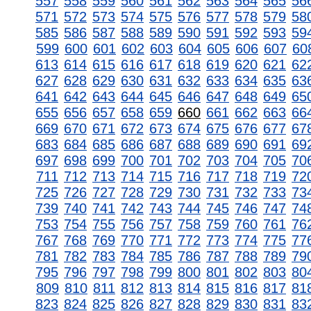
557
558
559
560
561
562
563
564
565
56
571
572
573
574
575
576
577
578
579
58
585
586
587
588
589
590
591
592
593
59
599
600
601
602
603
604
605
606
607
60
613
614
615
616
617
618
619
620
621
62
627
628
629
630
631
632
633
634
635
63
641
642
643
644
645
646
647
648
649
65
655
656
657
658
659
660
661
662
663
66
669
670
671
672
673
674
675
676
677
67
683
684
685
686
687
688
689
690
691
69
697
698
699
700
701
702
703
704
705
70
711
712
713
714
715
716
717
718
719
72
725
726
727
728
729
730
731
732
733
73
739
740
741
742
743
744
745
746
747
74
753
754
755
756
757
758
759
760
761
76
767
768
769
770
771
772
773
774
775
77
781
782
783
784
785
786
787
788
789
79
795
796
797
798
799
800
801
802
803
80
809
810
811
812
813
814
815
816
817
81
823
824
825
826
827
828
829
830
831
83