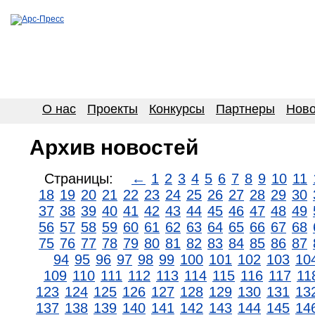
О нас
Проекты
Конкурсы
Партнеры
Ново
Архив новостей
Страницы:
←
1
2
3
4
5
6
7
8
9
10
11
18
19
20
21
22
23
24
25
26
27
28
29
30
37
38
39
40
41
42
43
44
45
46
47
48
49
56
57
58
59
60
61
62
63
64
65
66
67
68
75
76
77
78
79
80
81
82
83
84
85
86
87
94
95
96
97
98
99
100
101
102
103
10
109
110
111
112
113
114
115
116
117
11
123
124
125
126
127
128
129
130
131
13
137
138
139
140
141
142
143
144
145
14