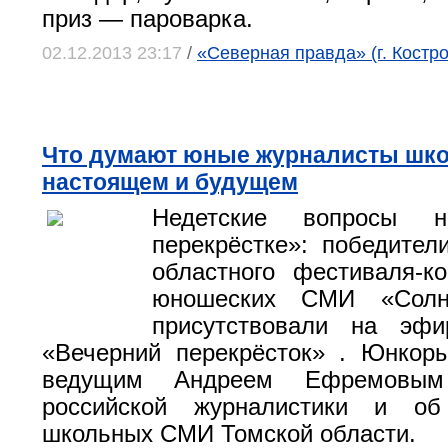
приз — пароварка.
02.12.2013 23:17
/
«Северная правда» (г. Костр
Что думают юные журналисты шк
настоящем и будущем
Недетские вопросы н
перекрёстке»: победите
областного фестиваля-ко
юношеских СМИ «Солн
присутствовали на эф
«Вечерний перекрёсток» . Юнкор
ведущим Андреем Ефремовы
российской журналистики и об
школьных СМИ Томской области.