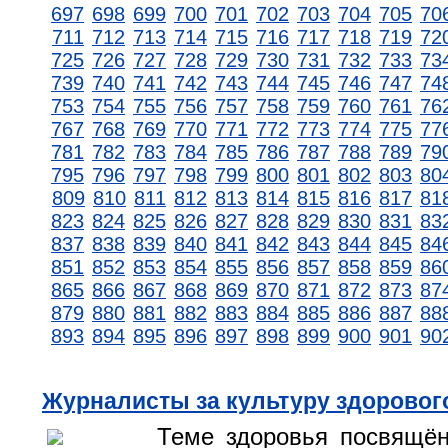
697
698
699
700
701
702
703
704
705
70
711
712
713
714
715
716
717
718
719
72
725
726
727
728
729
730
731
732
733
73
739
740
741
742
743
744
745
746
747
74
753
754
755
756
757
758
759
760
761
76
767
768
769
770
771
772
773
774
775
77
781
782
783
784
785
786
787
788
789
79
795
796
797
798
799
800
801
802
803
80
809
810
811
812
813
814
815
816
817
81
823
824
825
826
827
828
829
830
831
83
837
838
839
840
841
842
843
844
845
84
851
852
853
854
855
856
857
858
859
86
865
866
867
868
869
870
871
872
873
87
879
880
881
882
883
884
885
886
887
88
893
894
895
896
897
898
899
900
901
90
Журналисты за культуру здоровог
Теме здоровья посвящён