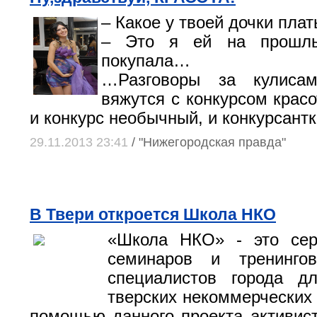
– Какое у твоей дочки плат
– Это я ей на прошл
покупала…
…Разговоры за кулиса
вяжутся с конкурсом крас
и конкурс необычный, и конкурсантки
29.11.2013 23:41
/ "Нижегородская правда"
В Твери откроется Школа НКО
«Школа НКО» - это се
семинаров и тренинго
специалистов города дл
тверских некоммерческих 
помощью данного проекта активи