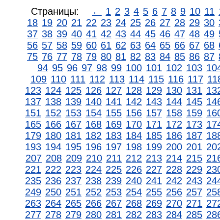
Страницы:
←
1
2
3
4
5
6
7
8
9
10
11
18
19
20
21
22
23
24
25
26
27
28
29
30
37
38
39
40
41
42
43
44
45
46
47
48
49
56
57
58
59
60
61
62
63
64
65
66
67
68
75
76
77
78
79
80
81
82
83
84
85
86
87
94
95
96
97
98
99
100
101
102
103
10
109
110
111
112
113
114
115
116
117
11
123
124
125
126
127
128
129
130
131
13
137
138
139
140
141
142
143
144
145
14
151
152
153
154
155
156
157
158
159
16
165
166
167
168
169
170
171
172
173
17
179
180
181
182
183
184
185
186
187
18
193
194
195
196
197
198
199
200
201
20
207
208
209
210
211
212
213
214
215
21
221
222
223
224
225
226
227
228
229
23
235
236
237
238
239
240
241
242
243
24
249
250
251
252
253
254
255
256
257
25
263
264
265
266
267
268
269
270
271
27
277
278
279
280
281
282
283
284
285
28