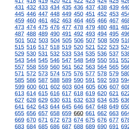
417
418
419
420
421
422
423
424
425
42
431
432
433
434
435
436
437
438
439
44
445
446
447
448
449
450
451
452
453
45
459
460
461
462
463
464
465
466
467
46
473
474
475
476
477
478
479
480
481
48
487
488
489
490
491
492
493
494
495
49
501
502
503
504
505
506
507
508
509
51
515
516
517
518
519
520
521
522
523
52
529
530
531
532
533
534
535
536
537
53
543
544
545
546
547
548
549
550
551
55
557
558
559
560
561
562
563
564
565
56
571
572
573
574
575
576
577
578
579
58
585
586
587
588
589
590
591
592
593
59
599
600
601
602
603
604
605
606
607
60
613
614
615
616
617
618
619
620
621
62
627
628
629
630
631
632
633
634
635
63
641
642
643
644
645
646
647
648
649
65
655
656
657
658
659
660
661
662
663
66
669
670
671
672
673
674
675
676
677
67
683
684
685
686
687
688
689
690
691
69