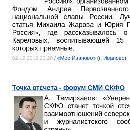
Россию», организованно
Фондом Андрея Первозванног
национальной славы России. Лу
статья Михаила Жарова и Юрия Г
Россия», где рассказывалось 
Кареловых, воспитывающей 15 
которых приемные.
02.12.2013 23:20
/
«Мое Иваново» (г. Иваново)
Точка отсчета - форум СМИ СКФО
А. Темирханов: «Увер
СКФО станет точкой отс
взаимоотношений северо
и журналистского соо
страны».