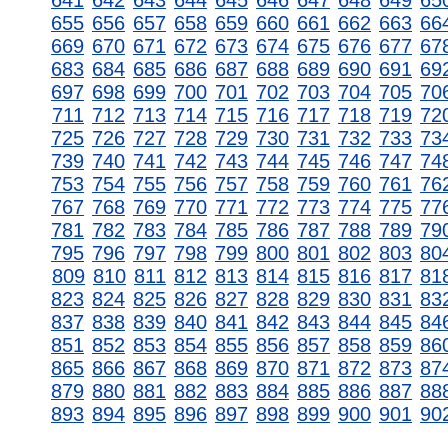
641
642
643
644
645
646
647
648
649
65
655
656
657
658
659
660
661
662
663
66
669
670
671
672
673
674
675
676
677
67
683
684
685
686
687
688
689
690
691
69
697
698
699
700
701
702
703
704
705
70
711
712
713
714
715
716
717
718
719
72
725
726
727
728
729
730
731
732
733
73
739
740
741
742
743
744
745
746
747
74
753
754
755
756
757
758
759
760
761
76
767
768
769
770
771
772
773
774
775
77
781
782
783
784
785
786
787
788
789
79
795
796
797
798
799
800
801
802
803
80
809
810
811
812
813
814
815
816
817
81
823
824
825
826
827
828
829
830
831
83
837
838
839
840
841
842
843
844
845
84
851
852
853
854
855
856
857
858
859
86
865
866
867
868
869
870
871
872
873
87
879
880
881
882
883
884
885
886
887
88
893
894
895
896
897
898
899
900
901
90