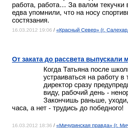
работа, работа… За валом текучки 
едва упомнили, что на носу спорти
состязания.
16.03.2012 19:06
/
«Красный Север» (г. Салехар
От заката до рассвета выпускали 
Когда Татьяна после шко
устраиваться на работу в
директор сразу предупред
виду, рабочий день - нен
Закончишь раньше, уходи,
часа, а нет - трудись до победного!
16.03.2012 18:36
/
«Мичуринская правда» (г. Ми