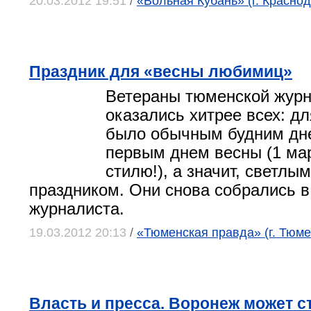
20.03.2012 19:51
/
«Вольная Кубань» (г. Краснод
Праздник для «весны любимиц»
Ветераны тюменской журн
оказались хитрее всех: дл
было обычным будним дне
первым днем весны (1 ма
стилю!), а значит, светлы
праздником. Они снова собрались 
журналиста.
19.03.2012 20:13
/
«Тюменская правда» (г. Тюме
Власть и пресса. Воронеж может с