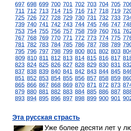
697
698
699
700
701
702
703
704
705
70
711
712
713
714
715
716
717
718
719
72
725
726
727
728
729
730
731
732
733
73
739
740
741
742
743
744
745
746
747
74
753
754
755
756
757
758
759
760
761
76
767
768
769
770
771
772
773
774
775
77
781
782
783
784
785
786
787
788
789
79
795
796
797
798
799
800
801
802
803
80
809
810
811
812
813
814
815
816
817
81
823
824
825
826
827
828
829
830
831
83
837
838
839
840
841
842
843
844
845
84
851
852
853
854
855
856
857
858
859
86
865
866
867
868
869
870
871
872
873
87
879
880
881
882
883
884
885
886
887
88
893
894
895
896
897
898
899
900
901
90
Эта русская страсть
Уже более десяти лет у л