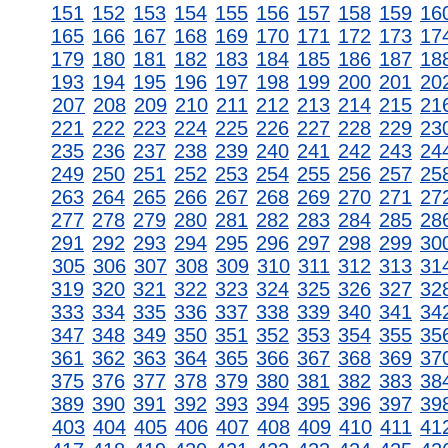
151
152
153
154
155
156
157
158
159
16
165
166
167
168
169
170
171
172
173
17
179
180
181
182
183
184
185
186
187
18
193
194
195
196
197
198
199
200
201
20
207
208
209
210
211
212
213
214
215
21
221
222
223
224
225
226
227
228
229
23
235
236
237
238
239
240
241
242
243
24
249
250
251
252
253
254
255
256
257
25
263
264
265
266
267
268
269
270
271
27
277
278
279
280
281
282
283
284
285
28
291
292
293
294
295
296
297
298
299
30
305
306
307
308
309
310
311
312
313
31
319
320
321
322
323
324
325
326
327
32
333
334
335
336
337
338
339
340
341
34
347
348
349
350
351
352
353
354
355
35
361
362
363
364
365
366
367
368
369
37
375
376
377
378
379
380
381
382
383
38
389
390
391
392
393
394
395
396
397
39
403
404
405
406
407
408
409
410
411
41