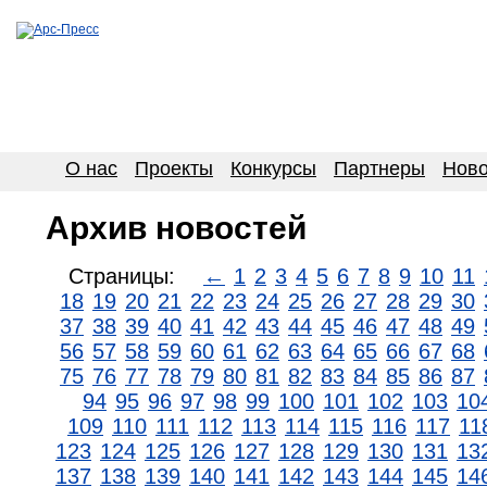
О нас
Проекты
Конкурсы
Партнеры
Ново
Архив новостей
Страницы:
←
1
2
3
4
5
6
7
8
9
10
11
18
19
20
21
22
23
24
25
26
27
28
29
30
37
38
39
40
41
42
43
44
45
46
47
48
49
56
57
58
59
60
61
62
63
64
65
66
67
68
75
76
77
78
79
80
81
82
83
84
85
86
87
94
95
96
97
98
99
100
101
102
103
10
109
110
111
112
113
114
115
116
117
11
123
124
125
126
127
128
129
130
131
13
137
138
139
140
141
142
143
144
145
14