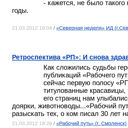
- кажется, не было такого
годы.
21.03.2012 19:04
/
«Северная неделя» ИД (г.Се
Ретроспектива «РП»: И снова здра
Как сложились судьбы гер
публикаций «Рабочего пу
сейчас первую полосу «Р
титулованные красавицы, 
его страниц нам улыбали
доярки, животноводы...«Рабочий пу
разыскать тех, о ком писал 30 лет н
21.03.2012 18:28
/
«Рабочий путь» (г. Смоленск)