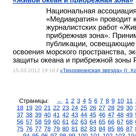
«Живой океан и прибрежная зона»
Национальная ассоциация
«Медиакратия» проводит 
журналистских работ «Жив
прибрежная зона». Прини
публикации, освещающие
освоения морского пространства, э
защиты океана и прибрежной зоны 
15.03.2012 19:16
/
«Тихоокеанская звезда» (г. Х
Страницы:
←
1
2
3
4
5
6
7
8
9
10
11
18
19
20
21
22
23
24
25
26
27
28
29
30
37
38
39
40
41
42
43
44
45
46
47
48
49
56
57
58
59
60
61
62
63
64
65
66
67
68
75
76
77
78
79
80
81
82
83
84
85
86
87
94
95
96
97
98
99
100
101
102
103
10