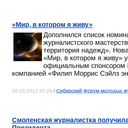
«Мир, в котором я живу»
Дополнился список номин
журналистского мастерст
территория надежд». Нов
«Мир, в котором я живу» 
официальным спонсором 
компанией «Филип Моррис Сэйлз эн
20.03.2012 20:25
/
Сибирский Форум молодых ж
Смоленская журналистка получила
Президента