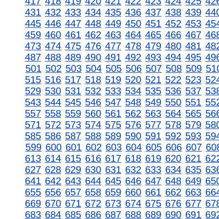
417
418
419
420
421
422
423
424
425
42
431
432
433
434
435
436
437
438
439
44
445
446
447
448
449
450
451
452
453
45
459
460
461
462
463
464
465
466
467
46
473
474
475
476
477
478
479
480
481
48
487
488
489
490
491
492
493
494
495
49
501
502
503
504
505
506
507
508
509
51
515
516
517
518
519
520
521
522
523
52
529
530
531
532
533
534
535
536
537
53
543
544
545
546
547
548
549
550
551
55
557
558
559
560
561
562
563
564
565
56
571
572
573
574
575
576
577
578
579
58
585
586
587
588
589
590
591
592
593
59
599
600
601
602
603
604
605
606
607
60
613
614
615
616
617
618
619
620
621
62
627
628
629
630
631
632
633
634
635
63
641
642
643
644
645
646
647
648
649
65
655
656
657
658
659
660
661
662
663
66
669
670
671
672
673
674
675
676
677
67
683
684
685
686
687
688
689
690
691
69