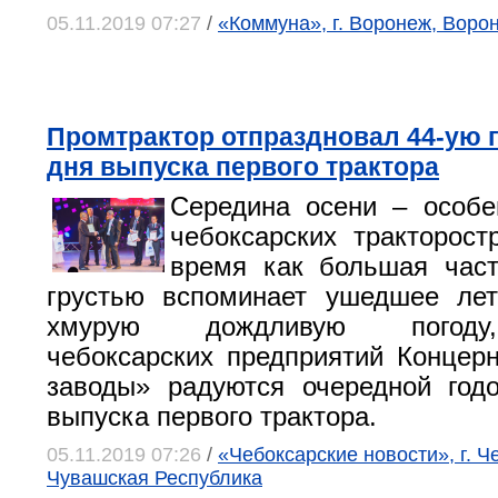
05.11.2019 07:27
/
«Коммуна», г. Воронеж, Воро
Промтрактор отпраздновал 44-ую 
дня выпуска первого трактора
Середина осени – особе
чебоксарских тракторост
время как большая част
грустью вспоминает ушедшее лет
хмурую дождливую погоду
чебоксарских предприятий Концер
заводы» радуются очередной год
выпуска первого трактора.
05.11.2019 07:26
/
«Чебоксарские новости», г. Ч
Чувашская Республика