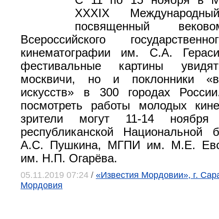
С 11 по 15 ноября в М
XXXIX Международны
посвященный веков
Всероссийского государственн
кинематографии им. С.А. Герас
фестивальные картины увидя
москвичи, но и поклонники «в
искусств» в 300 городах Росси
посмотреть работы молодых кине
зрители могут 11-14 ноября
республиканской Национальной б
А.С. Пушкина, МГПИ им. М.Е. Ев
им. Н.П. Огарёва.
05.11.2019 07:24
/
«Известия Мордовии», г. Сар
Мордовия