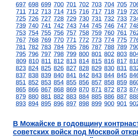
697
698
699
700
701
702
703
704
705
70
711
712
713
714
715
716
717
718
719
72
725
726
727
728
729
730
731
732
733
73
739
740
741
742
743
744
745
746
747
74
753
754
755
756
757
758
759
760
761
76
767
768
769
770
771
772
773
774
775
77
781
782
783
784
785
786
787
788
789
79
795
796
797
798
799
800
801
802
803
80
809
810
811
812
813
814
815
816
817
81
823
824
825
826
827
828
829
830
831
83
837
838
839
840
841
842
843
844
845
84
851
852
853
854
855
856
857
858
859
86
865
866
867
868
869
870
871
872
873
87
879
880
881
882
883
884
885
886
887
88
893
894
895
896
897
898
899
900
901
90
В Можайске в годовщину контрнас
советских войск под Москвой отк