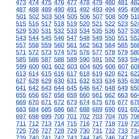
473
474
475
476
477
478
479
480
481
48
487
488
489
490
491
492
493
494
495
49
501
502
503
504
505
506
507
508
509
51
515
516
517
518
519
520
521
522
523
52
529
530
531
532
533
534
535
536
537
53
543
544
545
546
547
548
549
550
551
55
557
558
559
560
561
562
563
564
565
56
571
572
573
574
575
576
577
578
579
58
585
586
587
588
589
590
591
592
593
59
599
600
601
602
603
604
605
606
607
60
613
614
615
616
617
618
619
620
621
62
627
628
629
630
631
632
633
634
635
63
641
642
643
644
645
646
647
648
649
65
655
656
657
658
659
660
661
662
663
66
669
670
671
672
673
674
675
676
677
67
683
684
685
686
687
688
689
690
691
69
697
698
699
700
701
702
703
704
705
70
711
712
713
714
715
716
717
718
719
72
725
726
727
728
729
730
731
732
733
73
739
740
741
742
743
744
745
746
747
74