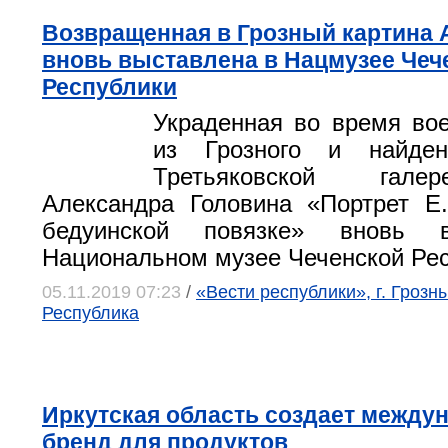
Возвращенная в Грозный картина 
вновь выставлена в Нацмузее Чеч
Республики
Украденная во время во
из Грозного и найде
Третьяковской гале
Александра Головина «Портрет Е
бедуинской повязке» вновь 
Национальном музее Чеченской Рес
05.11.2019 07:23
/
«Вести республики», г. Грозн
Республика
Иркутская область создает межд
бренд для продуктов