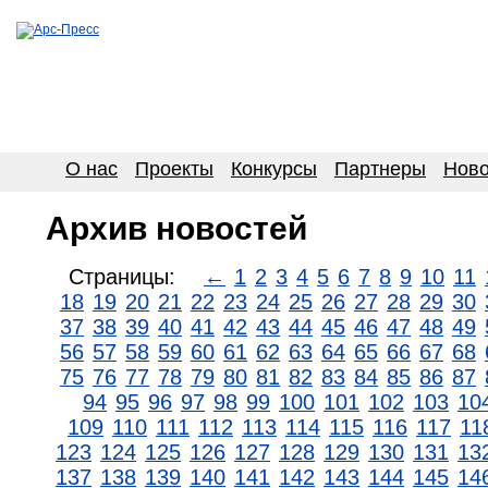
О нас
Проекты
Конкурсы
Партнеры
Ново
Архив новостей
Страницы:
←
1
2
3
4
5
6
7
8
9
10
11
18
19
20
21
22
23
24
25
26
27
28
29
30
37
38
39
40
41
42
43
44
45
46
47
48
49
56
57
58
59
60
61
62
63
64
65
66
67
68
75
76
77
78
79
80
81
82
83
84
85
86
87
94
95
96
97
98
99
100
101
102
103
10
109
110
111
112
113
114
115
116
117
11
123
124
125
126
127
128
129
130
131
13
137
138
139
140
141
142
143
144
145
14