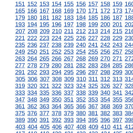
151
152
153
154
155
156
157
158
159
16
165
166
167
168
169
170
171
172
173
17
179
180
181
182
183
184
185
186
187
18
193
194
195
196
197
198
199
200
201
20
207
208
209
210
211
212
213
214
215
21
221
222
223
224
225
226
227
228
229
23
235
236
237
238
239
240
241
242
243
24
249
250
251
252
253
254
255
256
257
25
263
264
265
266
267
268
269
270
271
27
277
278
279
280
281
282
283
284
285
28
291
292
293
294
295
296
297
298
299
30
305
306
307
308
309
310
311
312
313
31
319
320
321
322
323
324
325
326
327
32
333
334
335
336
337
338
339
340
341
34
347
348
349
350
351
352
353
354
355
35
361
362
363
364
365
366
367
368
369
37
375
376
377
378
379
380
381
382
383
38
389
390
391
392
393
394
395
396
397
39
403
404
405
406
407
408
409
410
411
41