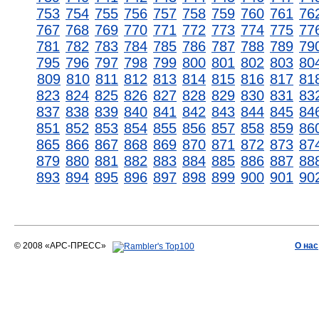
753
754
755
756
757
758
759
760
761
76
767
768
769
770
771
772
773
774
775
77
781
782
783
784
785
786
787
788
789
79
795
796
797
798
799
800
801
802
803
80
809
810
811
812
813
814
815
816
817
81
823
824
825
826
827
828
829
830
831
83
837
838
839
840
841
842
843
844
845
84
851
852
853
854
855
856
857
858
859
86
865
866
867
868
869
870
871
872
873
87
879
880
881
882
883
884
885
886
887
88
893
894
895
896
897
898
899
900
901
90
© 2008 «АРС-ПРЕСС»
О нас
АРС-ПРЕСС
О воде 