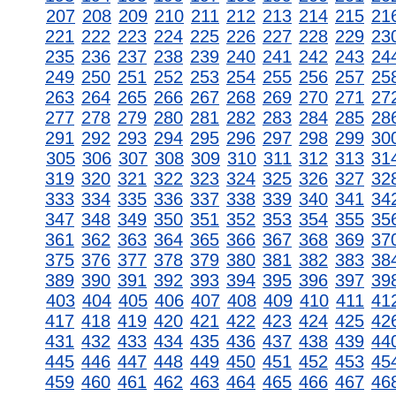
207
208
209
210
211
212
213
214
215
21
221
222
223
224
225
226
227
228
229
23
235
236
237
238
239
240
241
242
243
24
249
250
251
252
253
254
255
256
257
25
263
264
265
266
267
268
269
270
271
27
277
278
279
280
281
282
283
284
285
28
291
292
293
294
295
296
297
298
299
30
305
306
307
308
309
310
311
312
313
31
319
320
321
322
323
324
325
326
327
32
333
334
335
336
337
338
339
340
341
34
347
348
349
350
351
352
353
354
355
35
361
362
363
364
365
366
367
368
369
37
375
376
377
378
379
380
381
382
383
38
389
390
391
392
393
394
395
396
397
39
403
404
405
406
407
408
409
410
411
41
417
418
419
420
421
422
423
424
425
42
431
432
433
434
435
436
437
438
439
44
445
446
447
448
449
450
451
452
453
45
459
460
461
462
463
464
465
466
467
46