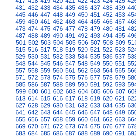
417
418
419
420
421
422
423
424
425
42
431
432
433
434
435
436
437
438
439
44
445
446
447
448
449
450
451
452
453
45
459
460
461
462
463
464
465
466
467
46
473
474
475
476
477
478
479
480
481
48
487
488
489
490
491
492
493
494
495
49
501
502
503
504
505
506
507
508
509
51
515
516
517
518
519
520
521
522
523
52
529
530
531
532
533
534
535
536
537
53
543
544
545
546
547
548
549
550
551
55
557
558
559
560
561
562
563
564
565
56
571
572
573
574
575
576
577
578
579
58
585
586
587
588
589
590
591
592
593
59
599
600
601
602
603
604
605
606
607
60
613
614
615
616
617
618
619
620
621
62
627
628
629
630
631
632
633
634
635
63
641
642
643
644
645
646
647
648
649
65
655
656
657
658
659
660
661
662
663
66
669
670
671
672
673
674
675
676
677
67
683
684
685
686
687
688
689
690
691
69