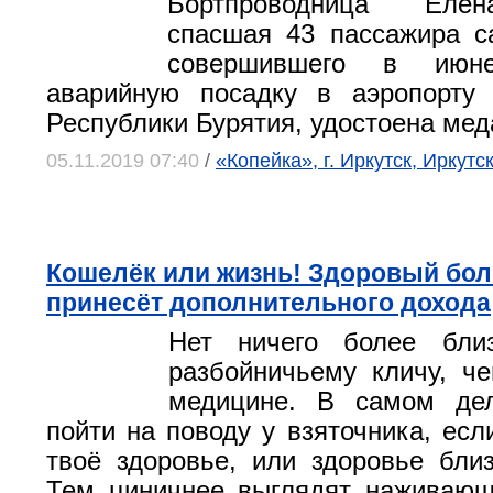
Бортпроводница Елен
спасшая 43 пассажира с
совершившего в июн
аварийную посадку в аэропорту 
Республики Бурятия, удостоена мед
05.11.2019 07:40
/
«Копейка», г. Иркутск, Иркутс
Кошелёк или жизнь! Здоровый бол
принесёт дополнительного дохода
Нет ничего более бли
разбойничьему кличу, ч
медицине. В самом де
пойти на поводу у взяточника, есл
твоё здоровье, или здоровье близ
Тем циничнее выглядят наживающ