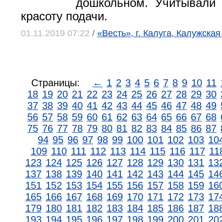
дошкольном. Учитывали 
красоту подачи.
01.11.2019 07:22
/
«Весть», г. Калуга, Калужская
Страницы:
←
1
2
3
4
5
6
7
8
9
10
11
18
19
20
21
22
23
24
25
26
27
28
29
30
37
38
39
40
41
42
43
44
45
46
47
48
49
56
57
58
59
60
61
62
63
64
65
66
67
68
75
76
77
78
79
80
81
82
83
84
85
86
87
94
95
96
97
98
99
100
101
102
103
10
109
110
111
112
113
114
115
116
117
11
123
124
125
126
127
128
129
130
131
13
137
138
139
140
141
142
143
144
145
14
151
152
153
154
155
156
157
158
159
16
165
166
167
168
169
170
171
172
173
17
179
180
181
182
183
184
185
186
187
18
193
194
195
196
197
198
199
200
201
20