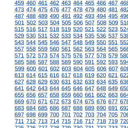
459
460
461
462
463
464
465
466
467
46
473
474
475
476
477
478
479
480
481
48
487
488
489
490
491
492
493
494
495
49
501
502
503
504
505
506
507
508
509
51
515
516
517
518
519
520
521
522
523
52
529
530
531
532
533
534
535
536
537
53
543
544
545
546
547
548
549
550
551
55
557
558
559
560
561
562
563
564
565
56
571
572
573
574
575
576
577
578
579
58
585
586
587
588
589
590
591
592
593
59
599
600
601
602
603
604
605
606
607
60
613
614
615
616
617
618
619
620
621
62
627
628
629
630
631
632
633
634
635
63
641
642
643
644
645
646
647
648
649
65
655
656
657
658
659
660
661
662
663
66
669
670
671
672
673
674
675
676
677
67
683
684
685
686
687
688
689
690
691
69
697
698
699
700
701
702
703
704
705
70
711
712
713
714
715
716
717
718
719
72
725
726
727
728
729
730
731
732
733
73