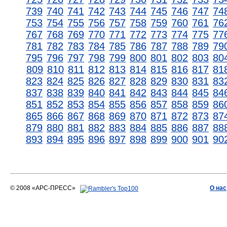
739
740
741
742
743
744
745
746
747
74
753
754
755
756
757
758
759
760
761
76
767
768
769
770
771
772
773
774
775
77
781
782
783
784
785
786
787
788
789
79
795
796
797
798
799
800
801
802
803
80
809
810
811
812
813
814
815
816
817
81
823
824
825
826
827
828
829
830
831
83
837
838
839
840
841
842
843
844
845
84
851
852
853
854
855
856
857
858
859
86
865
866
867
868
869
870
871
872
873
87
879
880
881
882
883
884
885
886
887
88
893
894
895
896
897
898
899
900
901
90
© 2008 «АРС-ПРЕСС»
О нас
АРС-ПРЕСС
О воде 