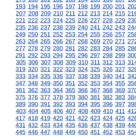
193
194
195
196
197
198
199
200
201
20
207
208
209
210
211
212
213
214
215
21
221
222
223
224
225
226
227
228
229
23
235
236
237
238
239
240
241
242
243
24
249
250
251
252
253
254
255
256
257
25
263
264
265
266
267
268
269
270
271
27
277
278
279
280
281
282
283
284
285
28
291
292
293
294
295
296
297
298
299
30
305
306
307
308
309
310
311
312
313
31
319
320
321
322
323
324
325
326
327
32
333
334
335
336
337
338
339
340
341
34
347
348
349
350
351
352
353
354
355
35
361
362
363
364
365
366
367
368
369
37
375
376
377
378
379
380
381
382
383
38
389
390
391
392
393
394
395
396
397
39
403
404
405
406
407
408
409
410
411
41
417
418
419
420
421
422
423
424
425
42
431
432
433
434
435
436
437
438
439
44
445
446
447
448
449
450
451
452
453
45