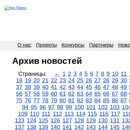
О нас
Проекты
Конкурсы
Партнеры
Ново
Архив новостей
Страницы:
←
1
2
3
4
5
6
7
8
9
10
11
18
19
20
21
22
23
24
25
26
27
28
29
30
37
38
39
40
41
42
43
44
45
46
47
48
49
56
57
58
59
60
61
62
63
64
65
66
67
68
75
76
77
78
79
80
81
82
83
84
85
86
87
94
95
96
97
98
99
100
101
102
103
10
109
110
111
112
113
114
115
116
117
11
123
124
125
126
127
128
129
130
131
13
137
138
139
140
141
142
143
144
145
14