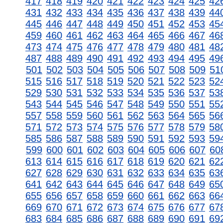
417
418
419
420
421
422
423
424
425
42
431
432
433
434
435
436
437
438
439
44
445
446
447
448
449
450
451
452
453
45
459
460
461
462
463
464
465
466
467
46
473
474
475
476
477
478
479
480
481
48
487
488
489
490
491
492
493
494
495
49
501
502
503
504
505
506
507
508
509
51
515
516
517
518
519
520
521
522
523
52
529
530
531
532
533
534
535
536
537
53
543
544
545
546
547
548
549
550
551
55
557
558
559
560
561
562
563
564
565
56
571
572
573
574
575
576
577
578
579
58
585
586
587
588
589
590
591
592
593
59
599
600
601
602
603
604
605
606
607
60
613
614
615
616
617
618
619
620
621
62
627
628
629
630
631
632
633
634
635
63
641
642
643
644
645
646
647
648
649
65
655
656
657
658
659
660
661
662
663
66
669
670
671
672
673
674
675
676
677
67
683
684
685
686
687
688
689
690
691
69