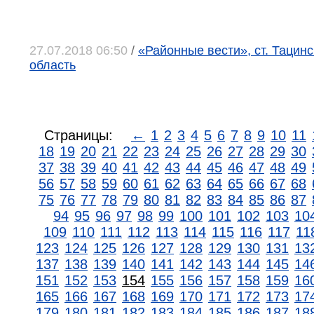
27.07.2018 06:50
/
«Районные вести», ст. Тацинс
область
Страницы:
←
1
2
3
4
5
6
7
8
9
10
11
18
19
20
21
22
23
24
25
26
27
28
29
30
37
38
39
40
41
42
43
44
45
46
47
48
49
56
57
58
59
60
61
62
63
64
65
66
67
68
75
76
77
78
79
80
81
82
83
84
85
86
87
94
95
96
97
98
99
100
101
102
103
10
109
110
111
112
113
114
115
116
117
11
123
124
125
126
127
128
129
130
131
13
137
138
139
140
141
142
143
144
145
14
151
152
153
154
155
156
157
158
159
16
165
166
167
168
169
170
171
172
173
17
179
180
181
182
183
184
185
186
187
18