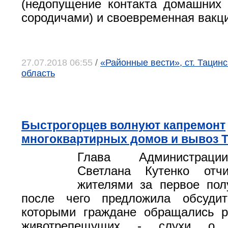
(недопущение контакта домашних
сородичами) и своевременная вакц
27.07.2018 06:55
/
«Районные вести», ст. Тацинс
область
Быстрогорцев волнуют капремонт
многоквартирных домов и вывоз 
Глава Администраци
Светлана Кутенко отч
жителями за первое полу
после чего предложила обсуди
которыми граждане обращались р
животрепещущих - слухи о р