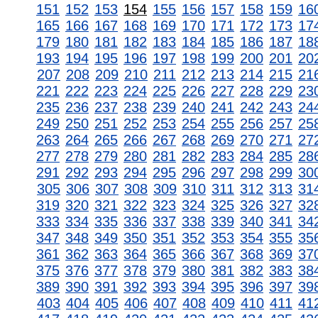
151
152
153
154
155
156
157
158
159
16
165
166
167
168
169
170
171
172
173
17
179
180
181
182
183
184
185
186
187
18
193
194
195
196
197
198
199
200
201
20
207
208
209
210
211
212
213
214
215
21
221
222
223
224
225
226
227
228
229
23
235
236
237
238
239
240
241
242
243
24
249
250
251
252
253
254
255
256
257
25
263
264
265
266
267
268
269
270
271
27
277
278
279
280
281
282
283
284
285
28
291
292
293
294
295
296
297
298
299
30
305
306
307
308
309
310
311
312
313
31
319
320
321
322
323
324
325
326
327
32
333
334
335
336
337
338
339
340
341
34
347
348
349
350
351
352
353
354
355
35
361
362
363
364
365
366
367
368
369
37
375
376
377
378
379
380
381
382
383
38
389
390
391
392
393
394
395
396
397
39
403
404
405
406
407
408
409
410
411
41