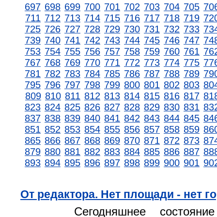
697
698
699
700
701
702
703
704
705
70
711
712
713
714
715
716
717
718
719
72
725
726
727
728
729
730
731
732
733
73
739
740
741
742
743
744
745
746
747
74
753
754
755
756
757
758
759
760
761
76
767
768
769
770
771
772
773
774
775
77
781
782
783
784
785
786
787
788
789
79
795
796
797
798
799
800
801
802
803
80
809
810
811
812
813
814
815
816
817
81
823
824
825
826
827
828
829
830
831
83
837
838
839
840
841
842
843
844
845
84
851
852
853
854
855
856
857
858
859
86
865
866
867
868
869
870
871
872
873
87
879
880
881
882
883
884
885
886
887
88
893
894
895
896
897
898
899
900
901
90
От редактора. Нет площади - нет г
Сегодняшнее состояни