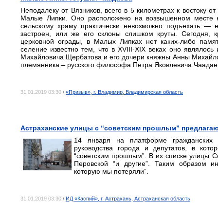
Неподалеку от Вязников, всего в 5 километрах к востоку 
Малые Липки. Оно расположено на возвышенном месте н
сельскому храму практически невозможно подъехать — ед
застроен, или же его склоны слишком круты. Сегодня, 
церковной ограды, в Малых Липках нет каких-либо памят
селение известно тем, что в XVIII-XIX веках оно являлос
Михайловича Щербатова и его дочери княжны Анны Михайло
племянника – русского философа Петра Яковлевича Чаадае
31.01.2019 03:30
/
«Призыв», г. Владимир, Владимирская область
Астраханские улицы с “советским прошлым” предлага
14 января на платформе гражданских 
руководства города и депутатов, в кото
“советским прошлым”. В их списке улицы С
Перовской “и другие”. Таким образом и
которую мы потеряли”.
31.01.2019 03:30
/
ИД «Каспий», г. Астрахань, Астраханская область