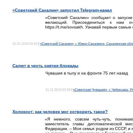
«Советский Сахалин» запустил Telegram-канал
«Советский Сахалин» сообщает о запуске
желающий. Присоединиться к нам оч
https://t.me/sovsakh. Узнавай первым самые
31.01.2019 03:29
/
«Советский Сахалин», г. Южно-Сахалинск, Сахалинская обл
Салют в честь снятия блокады
Чувашия в тылу и на фронте 75 лет назад
31.01.2019 03:28
/
«Советская Чувашия», г. Чебоксары, 
Холокост: как человек мог сотворить такое?
«Я немного, совсем чуть-чуть, понимаю
заместитель главы дипломатической мис
Федерации. – Моя семья родом из СССР, и я