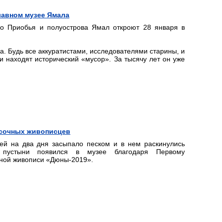
лавном музее Ямала
го Приобья и полуострова Ямал откроют 28 января в
. Будь все аккуратистами, исследователями старины, и
и находят исторический «мусор». За тысячу лет он уже
есочных живописцев
зей на два дня засыпало песком и в нем раскинулись
 пустыни появился в музее благодаря Первому
ной живописи «Дюны-2019».