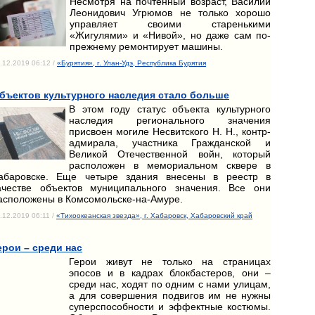
Несмотря на почтенный возраст, Василий
Леонидович Угрюмов не только хорошо
управляет своими старенькими
«Жигулями» и «Нивой», но даже сам по-
прежнему ремонтирует машины.
.12.2019 06:12 /
«Бурятия», г. Улан-Удэ, Республика Бурятия
бъектов культурного наследия стало больше
В этом году статус объекта культурного
наследия регионального значения
присвоен могиле Несвитского Н. Н., контр-
адмирала, участника Гражданской и
Великой Отечественной войн, который
расположен в мемориальном сквере в
абаровске. Еще четыре здания внесены в реестр в
ачестве объектов муниципального значения. Все они
асположены в Комсомольске-на-Амуре.
.12.2019 06:11 /
«Тихоокеанская звезда», г. Хабаровск, Хабаровский край
ерои – среди нас
Герои живут не только на страницах
эпосов и в кадрах блокбастеров, они –
среди нас, ходят по одним с нами улицам,
а для совершения подвигов им не нужны
суперспособности и эффектные костюмы.