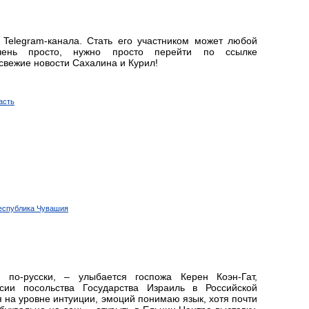
 Telegram-канала. Стать его участником может любой
ень просто, нужно просто перейти по ссылке
 свежие новости Сахалина и Курил!
асть
Республика Чувашия
 по-русски, – улыбается госпожа Керен Коэн-Гат,
сии посольства Государства Израиль в Российской
 на уровне интуиции, эмоций понимаю язык, хотя почти