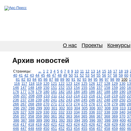
О нас
Проекты
Конкурсы
Архив новостей
Страницы:
←
1
2
3
4
5
6
7
8
9
10
11
12
13
14
15
16
17
18
19
40
41
42
43
44
45
46
47
48
49
50
51
52
53
54
55
56
57
58
59
60
81
82
83
84
85
86
87
88
89
90
91
92
93
94
95
96
97
98
99
100
1
116
117
118
119
120
121
122
123
124
125
126
127
128
129
130
13
146
147
148
149
150
151
152
153
154
155
156
157
158
159
160
16
176
177
178
179
180
181
182
183
184
185
186
187
188
189
190
19
206
207
208
209
210
211
212
213
214
215
216
217
218
219
220
22
236
237
238
239
240
241
242
243
244
245
246
247
248
249
250
25
266
267
268
269
270
271
272
273
274
275
276
277
278
279
280
28
296
297
298
299
300
301
302
303
304
305
306
307
308
309
310
3
326
327
328
329
330
331
332
333
334
335
336
337
338
339
340
34
356
357
358
359
360
361
362
363
364
365
366
367
368
369
370
37
386
387
388
389
390
391
392
393
394
395
396
397
398
399
400
4
416
417
418
419
420
421
422
423
424
425
426
427
428
429
430
43
446
447
448
449
450
451
452
453
454
455
456
457
458
459
460
46