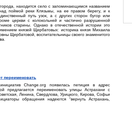
от города, находится село с запоминающимся названием
ад поймой реки Клязьмы, на ее правом берегу, и к
инственный путь узок, а с других сторон бугор или
кроме церкви с колокольней и частично разрушенной
ников старины. Однако в отечественной истории это
ь имением князей Щербатовых: историка князя Михаила
вны Щербатовой, воспитательницы своего знаменитого
ва.
ют переименовать
инициатив Change.org появилась петиция в адрес
рой предлагается переименовать улицы Астрахани с
оветская, Ленина, Свердлова, Урицкого, Кирова, Софьи
нициаторы обращения надеются “вернуть Астрахань,