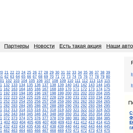
Партнеры
Новости
Есть такая акция
Наши авт
20
21
22
23
24
25
26
27
28
29
30
31
32
33
34
35
36
37
38
39
61
62
63
64
65
66
67
68
69
70
71
72
73
74
75
76
77
78
79
80
01
102
103
104
105
106
107
108
109
110
111
112
113
114
115
1
132
133
134
135
136
137
138
139
140
141
142
143
144
145
Н
1
162
163
164
165
166
167
168
169
170
171
172
173
174
175
1
192
193
194
195
196
197
198
199
200
201
202
203
204
205
1
222
223
224
225
226
227
228
229
230
231
232
233
234
235
1
252
253
254
255
256
257
258
259
260
261
262
263
264
265
П
1
282
283
284
285
286
287
288
289
290
291
292
293
294
295
11
312
313
314
315
316
317
318
319
320
321
322
323
324
325
С
1
342
343
344
345
346
347
348
349
350
351
352
353
354
355
Ф
1
372
373
374
375
376
377
378
379
380
381
382
383
384
385
Е
01
402
403
404
405
406
407
408
409
410
411
412
413
414
415
1
432
433
434
435
436
437
438
439
440
441
442
443
444
445
г
1
462
463
464
465
466
467
468
469
470
471
472
473
474
475