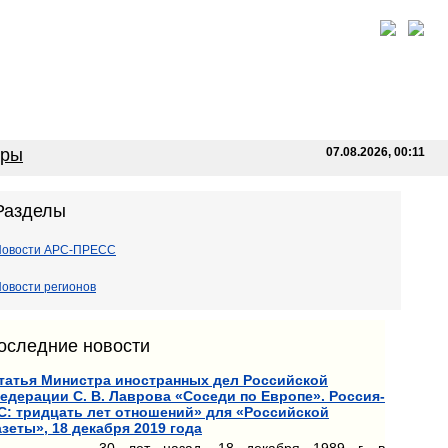
оры
07.08.2026, 00:11
Разделы
Новости АРС-ПРЕСС
овости регионов
оследние новости
татья Министра иностранных дел Российской
едерации С. В. Лаврова «Соседи по Европе». Россия-
С: тридцать лет отношений» для «Российской
азеты», 18 декабря 2019 года
30 лет назад, 18 декабря 1989 г. в