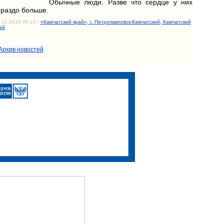
Обычные люди. Разве что сердце у них
ораздо больше.
.12.2019 06:10 /
«Камчатский край», г. Петропавловск-Камчатский, Камчатский
ай
Архив новостей