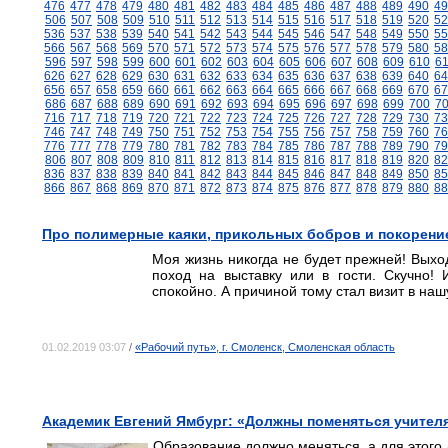
476
477
478
479
480
481
482
483
484
485
486
487
488
489
490
49
506
507
508
509
510
511
512
513
514
515
516
517
518
519
520
52
536
537
538
539
540
541
542
543
544
545
546
547
548
549
550
55
566
567
568
569
570
571
572
573
574
575
576
577
578
579
580
58
596
597
598
599
600
601
602
603
604
605
606
607
608
609
610
6
626
627
628
629
630
631
632
633
634
635
636
637
638
639
640
64
656
657
658
659
660
661
662
663
664
665
666
667
668
669
670
67
686
687
688
689
690
691
692
693
694
695
696
697
698
699
700
7
716
717
718
719
720
721
722
723
724
725
726
727
728
729
730
73
746
747
748
749
750
751
752
753
754
755
756
757
758
759
760
76
776
777
778
779
780
781
782
783
784
785
786
787
788
789
790
79
806
807
808
809
810
811
812
813
814
815
816
817
818
819
820
82
836
837
838
839
840
841
842
843
844
845
846
847
848
849
850
85
866
867
868
869
870
871
872
873
874
875
876
877
878
879
880
88
Про полимерные каяки, прикольных бобров и покорени
Моя жизнь никогда не будет прежней! Выходн
поход на выставку или в гости. Скучно!
спокойно. А причиной тому стал визит в на
01.02.2019 03:07
/
«Рабочий путь», г. Смоленск, Смоленская область
Академик Евгений Ямбург: «Должны поменяться учителя
Образование должно меняться, а для этого 