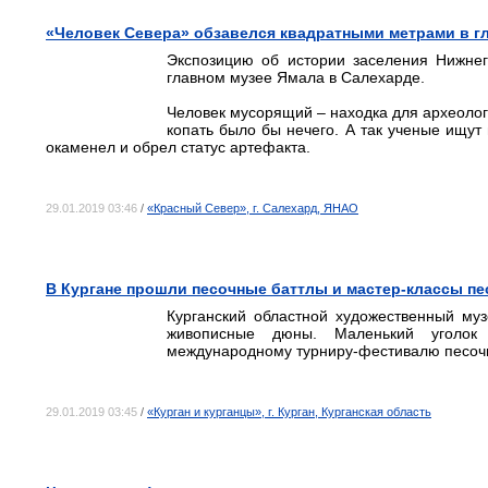
«Человек Севера» обзавелся квадратными метрами в г
Экспозицию об истории заселения Нижне
главном музее Ямала в Салехарде.
Человек мусорящий – находка для археолога
копать было бы нечего. А так ученые ищут 
окаменел и обрел статус артефакта.
29.01.2019 03:46
/
«Красный Север», г. Салехард, ЯНАО
В Кургане прошли песочные баттлы и мастер-классы п
Курганский областной художественный му
живописные дюны. Маленький уголок
международному турниру-фестивалю песоч
29.01.2019 03:45
/
«Курган и курганцы», г. Курган, Курганская область