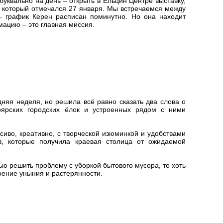
буквально на день – открыть в Ельцин Центре выставку,
 который отмечался 27 января. Мы встречаемся между
 график Керен расписан поминутно. Но она находит
мацию – это главная миссия.
няя неделя, но решила всё равно сказать два слова о
оярских городских ёлок и устроенных рядом с ними
сиво, креативно, с творческой изюминкой и удобствами
в, которые получила краевая столица от ожидаемой
ью решить проблему с уборкой бытового мусора, то хоть
оение уныния и растерянности.