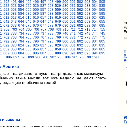
1
492
493
494
495
496
497
498
499
500
501
502
503
504
505
1
522
523
524
525
526
527
528
529
530
531
532
533
534
535
1
552
553
554
555
556
557
558
559
560
561
562
563
564
565
1
582
583
584
585
586
587
588
589
590
591
592
593
594
595
11
612
613
614
615
616
617
618
619
620
621
622
623
624
625
1
642
643
644
645
646
647
648
649
650
651
652
653
654
655
с
1
672
673
674
675
676
677
678
679
680
681
682
683
684
685
Р
01
702
703
704
705
706
707
708
709
710
711
712
713
714
715
Е
1
732
733
734
735
736
737
738
739
740
741
742
743
744
745
1
762
763
764
765
766
767
768
769
770
771
772
773
774
775
20
1
792
793
794
795
796
797
798
799
800
801
802
803
804
805
1
822
823
824
825
826
827
828
829
830
831
832
833
834
835
1
852
853
854
855
856
857
858
859
860
861
862
863
864
865
П
1
882
883
884
885
886
887
888
889
890
891
892
893
894
895
В
896
897
898
899
900
901
902
903
904
905
906
907
908
→
А
е Арктики
ые - на диване, отпуск - на грядках, и как максимум -
 Именно такие мысли вот уже неделю не дают спать
шу редакцию необычных гостей.
9
 и законы»
Т
должны меняться учителя и законы, заявил на встрече в