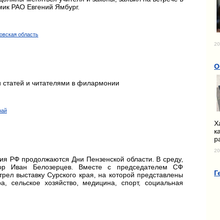
мик РАО Евгений Ямбург.
товская область
20
О
и статей и читателями в филармонии
рай
Х
к
р
20
я РФ продолжаются Дни Пензенской области. В среду,
тор Иван Белозерцев. Вместе с председателем СФ
Г
рел выставку Сурского края, на которой представлены
а, сельское хозяйство, медицина, спорт, социальная