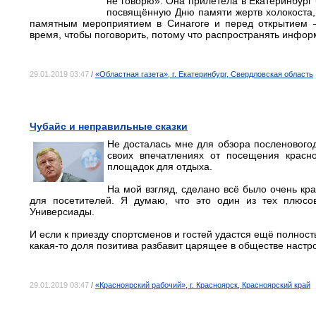
не говорю». Она прилетела в Екатеринбург 
посвящённую Дню памяти жертв холокоста,
памятным мероприятием в Синагоге и перед открытием –
время, чтобы поговорить, потому что распространять инфор
29.01.2019 03:47
/
«Областная газета», г. Екатеринбург, Свердловская область
Чубайс и неправильные сказки
Не досталась мне для обзора посленовогод
своих впечатлениях от посещения красн
площадок для отдыха.
На мой взгляд, сделано всё было очень кра
для посетителей. Я думаю, что это один из тех плюсо
Универсиады.
И если к приезду спортсменов и гостей удастся ещё полност
какая-то доля позитива разбавит царящее в обществе настр
29.01.2019 03:47
/
«Красноярский рабочий», г. Красноярск, Красноярский край