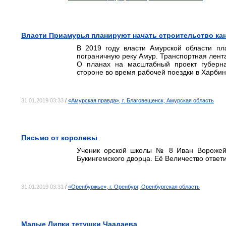
Власти Приамурья планируют начать строительство кан
В 2019 году власти Амурской области пл
пограничную реку Амур. Транспортная лента
О планах на масштабный проект губерна
стороне во время рабочей поездки в Харбин
31.01.2019 03:33
/
«Амурская правда», г. Благовещенск, Амурская область
Письмо от королевы
Ученик орской школы № 8 Иван Ворожейки
Букингемского дворца. Её Величество отве
31.01.2019 03:31
/
«Оренбуржье», г. Оренбург, Оренбургская область
Малые Липки тетушки Чаадаева