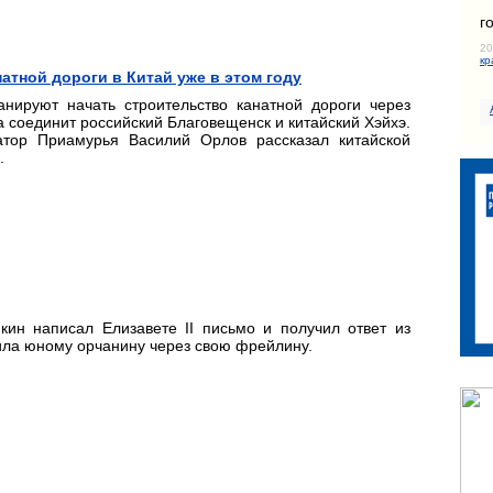
г
20
кр
атной дороги в Китай уже в этом году
анируют начать строительство канатной дороги через
 соединит российский Благовещенск и китайский Хэйхэ.
тор Приамурья Василий Орлов рассказал китайской
.
н написал Елизавете II письмо и получил ответ из
тила юному орчанину через свою фрейлину.