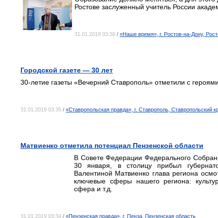
Ростове заслуженный учитель России акаде
31.01.2019 03:36
/
«Наше время», г. Ростов-на-Дону, Рос
Городской газете — 30 лет
30-летие газеты «Вечерний Ставрополь» отметили с героям
31.01.2019 03:35
/
«Ставропольская правда», г. Ставрополь, Ставропольский к
Матвиенко отметила потенциал Пензенской области
В Совете Федерации Федерального Собрани
30 января, в столицу прибыл губерна
Валентиной Матвиенко глава региона осмот
ключевые сферы нашего региона: культур
сфера и т.д.
31.01.2019 03:34
/
«Пензенская правда», г. Пенза, Пензенская область