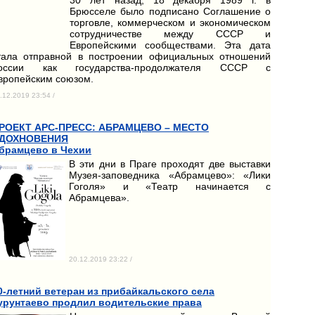
Брюсселе было подписано Соглашение о
торговле, коммерческом и экономическом
сотрудничестве между СССР и
Европейскими сообществами. Эта дата
тала отправной в построении официальных отношений
оссии как государства-продолжателя СССР с
вропейским союзом.
.12.2019 23:54 /
РОЕКТ АРС-ПРЕСС: АБРАМЦЕВО – МЕСТО
ДОХНОВЕНИЯ
брамцево в Чехии
В эти дни в Праге проходят две выставки
Музея-заповедника «Абрамцево»: «Лики
Гоголя» и «Театр начинается с
Абрамцева».
20.12.2019 23:22 /
0-летний ветеран из прибайкальского села
урунтаево продлил водительские права