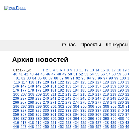
О нас
Проекты
Конкурсы
Архив новостей
Страницы:
←
1
2
3
4
5
6
7
8
9
10
11
12
13
14
15
16
17
18
19
40
41
42
43
44
45
46
47
48
49
50
51
52
53
54
55
56
57
58
59
60
81
82
83
84
85
86
87
88
89
90
91
92
93
94
95
96
97
98
99
100
116
117
118
119
120
121
122
123
124
125
126
127
128
129
130
1
146
147
148
149
150
151
152
153
154
155
156
157
158
159
160
1
176
177
178
179
180
181
182
183
184
185
186
187
188
189
190
1
206
207
208
209
210
211
212
213
214
215
216
217
218
219
220
2
236
237
238
239
240
241
242
243
244
245
246
247
248
249
250
2
266
267
268
269
270
271
272
273
274
275
276
277
278
279
280
2
296
297
298
299
300
301
302
303
304
305
306
307
308
309
310
3
326
327
328
329
330
331
332
333
334
335
336
337
338
339
340
3
356
357
358
359
360
361
362
363
364
365
366
367
368
369
370
3
386
387
388
389
390
391
392
393
394
395
396
397
398
399
400
4
416
417
418
419
420
421
422
423
424
425
426
427
428
429
430
4
446
447
448
449
450
451
452
453
454
455
456
457
458
459
460
4