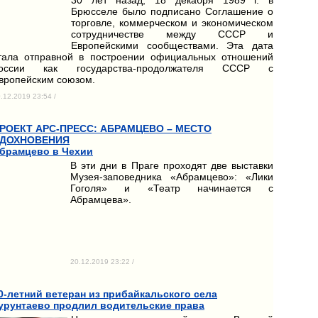
Брюсселе было подписано Соглашение о
торговле, коммерческом и экономическом
сотрудничестве между СССР и
Европейскими сообществами. Эта дата
тала отправной в построении официальных отношений
оссии как государства-продолжателя СССР с
вропейским союзом.
.12.2019 23:54 /
РОЕКТ АРС-ПРЕСС: АБРАМЦЕВО – МЕСТО
ДОХНОВЕНИЯ
брамцево в Чехии
В эти дни в Праге проходят две выставки
Музея-заповедника «Абрамцево»: «Лики
Гоголя» и «Театр начинается с
Абрамцева».
20.12.2019 23:22 /
0-летний ветеран из прибайкальского села
урунтаево продлил водительские права