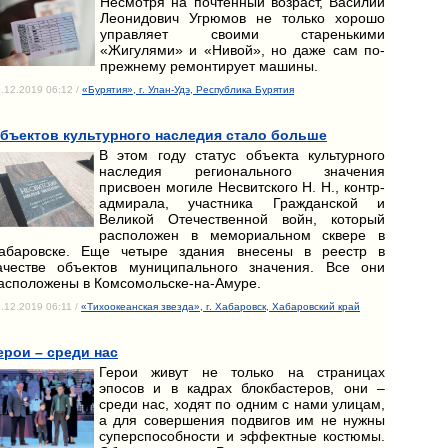
Несмотря на почтенный возраст, Василий
Леонидович Угрюмов не только хорошо
управляет своими старенькими
«Жигулями» и «Нивой», но даже сам по-
прежнему ремонтирует машины.
.12.2019 06:12 /
«Бурятия», г. Улан-Удэ, Республика Бурятия
бъектов культурного наследия стало больше
В этом году статус объекта культурного
наследия регионального значения
присвоен могиле Несвитского Н. Н., контр-
адмирала, участника Гражданской и
Великой Отечественной войн, который
расположен в мемориальном сквере в
абаровске. Еще четыре здания внесены в реестр в
ачестве объектов муниципального значения. Все они
асположены в Комсомольске-на-Амуре.
.12.2019 06:11 /
«Тихоокеанская звезда», г. Хабаровск, Хабаровский край
ерои – среди нас
Герои живут не только на страницах
эпосов и в кадрах блокбастеров, они –
среди нас, ходят по одним с нами улицам,
а для совершения подвигов им не нужны
суперспособности и эффектные костюмы.