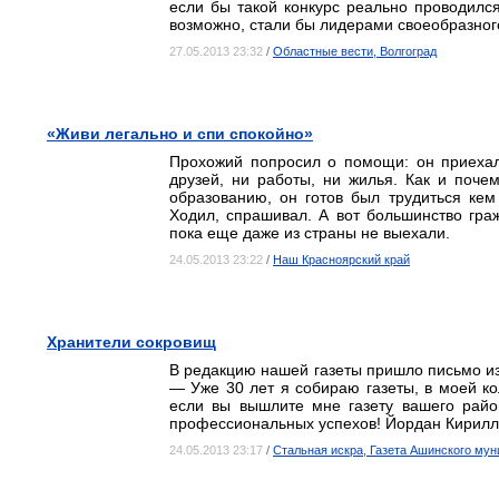
если бы такой конкурс реально проводилс
возможно, стали бы лидерами своеобразного
27.05.2013 23:32
/
Областные вести, Волгоград
«Живи легально и спи спокойно»
Прохожий попросил о помощи: он приехал
друзей, ни работы, ни жилья. Как и поче
образованию, он готов был трудиться кем
Ходил, спрашивал. А вот большинство граж
пока еще даже из страны не выехали.
24.05.2013 23:22
/
Наш Красноярский край
Хранители сокровищ
В редакцию нашей газеты пришло письмо из
— Уже 30 лет я собираю газеты, в моей ко
если вы вышлите мне газету вашего райо
профессиональных успехов! Йордан Кирилл
24.05.2013 23:17
/
Стальная искра, Газета Ашинского мун