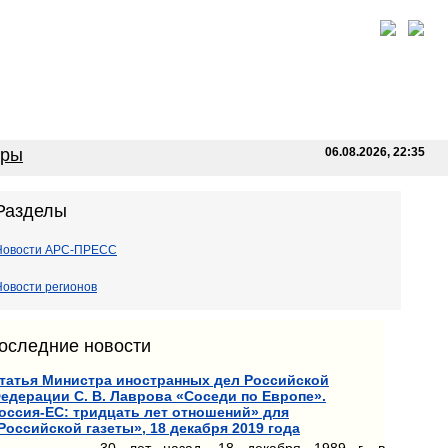
оры
06.08.2026, 22:35
Разделы
Новости АРС-ПРЕСС
Новости регионов
оследние новости
татья Министра иностранных дел Российской
едерации С. В. Лаврова «Соседи по Европе».
оссия-ЕС: тридцать лет отношений» для
Российской газеты», 18 декабря 2019 года
30 лет назад, 18 декабря 1989 г. в