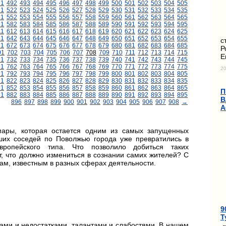
91
492
493
494
495
496
497
498
499
500
501
502
503
504
505
21
522
523
524
525
526
527
528
529
530
531
532
533
534
535
51
552
553
554
555
556
557
558
559
560
561
562
563
564
565
81
582
583
584
585
586
587
588
589
590
591
592
593
594
595
11
612
613
614
615
616
617
618
619
620
621
622
623
624
625
41
642
643
644
645
646
647
648
649
650
651
652
653
654
655
с
71
672
673
674
675
676
677
678
679
680
681
682
683
684
685
Р
01
702
703
704
705
706
707
708
709
710
711
712
713
714
715
Е
31
732
733
734
735
736
737
738
739
740
741
742
743
744
745
61
762
763
764
765
766
767
768
769
770
771
772
773
774
775
20
91
792
793
794
795
796
797
798
799
800
801
802
803
804
805
21
822
823
824
825
826
827
828
829
830
831
832
833
834
835
51
852
853
854
855
856
857
858
859
860
861
862
863
864
865
П
81
882
883
884
885
886
887
888
889
890
891
892
893
894
895
В
896
897
898
899
900
901
902
903
904
905
906
907
908
→
А
мары, которая остается одним из самых запущенных
аших соседей по Поволжью города уже превратились в
ропейского типа. Что позволило добиться таких
ыт, что должно измениться в сознании самих жителей? С
ам, известным в разных сферах деятельности.
9
Т
ами и недостатками, талантами и слабостями. В нашем