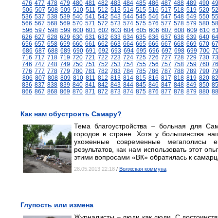
476
477
478
479
480
481
482
483
484
485
486
487
488
489
490
4
506
507
508
509
510
511
512
513
514
515
516
517
518
519
520
5
536
537
538
539
540
541
542
543
544
545
546
547
548
549
550
5
566
567
568
569
570
571
572
573
574
575
576
577
578
579
580
5
596
597
598
599
600
601
602
603
604
605
606
607
608
609
610
6
626
627
628
629
630
631
632
633
634
635
636
637
638
639
640
6
656
657
658
659
660
661
662
663
664
665
666
667
668
669
670
6
686
687
688
689
690
691
692
693
694
695
696
697
698
699
700
7
716
717
718
719
720
721
722
723
724
725
726
727
728
729
730
7
746
747
748
749
750
751
752
753
754
755
756
757
758
759
760
7
776
777
778
779
780
781
782
783
784
785
786
787
788
789
790
7
806
807
808
809
810
811
812
813
814
815
816
817
818
819
820
8
836
837
838
839
840
841
842
843
844
845
846
847
848
849
850
8
866
867
868
869
870
871
872
873
874
875
876
877
878
879
880
8
Как нам обустроить Самару?
Тема благоустройства – больная для Са
городов в стране. Хотя у большинства н
ухоженные современные мегаполисы ев
результатов, как нам использовать этот оп
этими вопросами «ВК» обратилась к самарц
28.05.2013 22:18
/
Волжская коммуна
Глупость или измена
Журналисты – люди как люди. С достоинств