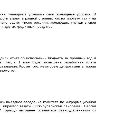
иян планируют улучшить свои жилищные условия. В
считывают в равной степени, как на ипотеку, так и на
ильно растет число россиян, желающих улучшить свои
 и других кредитных продуктов
рдили отчет об исполнении бюджета за прошлый год и
а. Так, с 1 мая будет повышена заработная плата
разования. Кроме того, некоторые департаменты мэрии
лномочия.
лось выездное заседание комитета по информационной
и. Директор газеты «Южноуральская панорама» Сергей
 гораздо выгоднее оставаться равноудаленными от