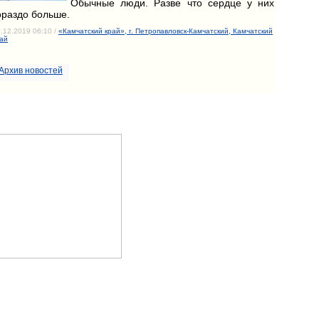
Обычные люди. Разве что сердце у них
ораздо больше.
.12.2019 06:10 /
«Камчатский край», г. Петропавловск-Камчатский, Камчатский
ай
Архив новостей