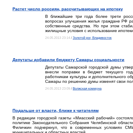
Растет число россиян, рассчитывающих на ипотеку
В ближайшие три года более трети росс
вопросах улучшения жилья граждане РФ рас
собственные средства. Но при этом стаб
жилищные условия с использование ипотеки
24.05.2013 23:14
/
Золотой рог, Владивосток
Депутаты добавили бюджету Самары социальности
Депутаты Самарской городской думы утве
внесли поправки в бюджет текущего год
работникам культуры и дополнительного об
Самары по решению думы изменят свои по
24.05.2013 23:09
/
Волжская коммуна
Подальше от власти, ближе к читателям
В редакции городской газеты «Миасский рабочий» состоя
политике Законодательного Собрания Челябинской област
Филичкин подчеркнул, что в современных условиях СМИ
муниципальных и областных властей