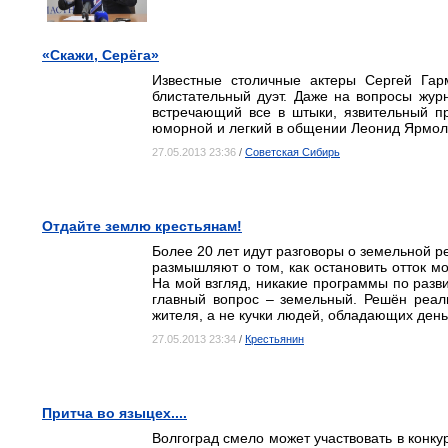
«Скажи, Серёга»
Известные столичные актеры Сергей Гар
блистательный дуэт. Даже на вопросы жур
встречающий все в штыки, язвительный п
юморной и легкий в общении Леонид Ярмол
27.05.2013 23:36
/
Советская Сибирь
Отдайте землю крестьянам!
Более 20 лет идут разговоры о земельной р
размышляют о том, как остановить отток м
На мой взгляд, никакие программы по разви
главный вопрос – земельный. Решён реаль
жителя, а не кучки людей, обладающих ден
27.05.2013 23:34
/
Крестьянин
Притча во языцех....
Волгоград смело может участвовать в конку