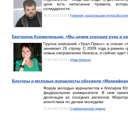
цехе есть неписаные правила, котор
солидарности...
28.05.2013 22:15
/
Губерния, издательская группа Восточ
Екатерина Кормилицына: «Мы ценим хорошие руки и с
Группа компаний «Урал-Пресс» в списке с
занимает 25 строку. С 2009 года в рамках
новые направления бизнеса, и сейчас идет 
27.05.2013 23:51
/
«Наш Брянск»
Блогеры и молодые журналисты обсудили «Медиаформ
Форум молодых журналистов и блогеров Ю
федеральном университете. В нем приня
делегации из соседних регионов. Мероп
агентством по делам молодежи
27.05.2013 23:48
/
Ставропольская правда