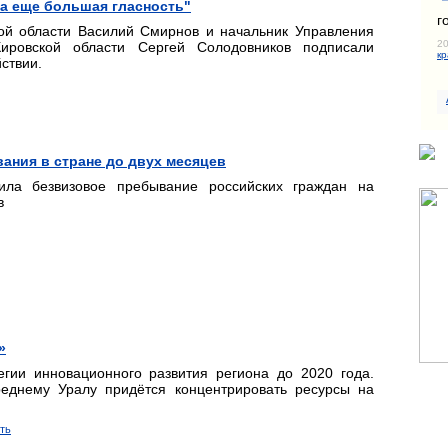
а еще большая гласность"
г
ой области Василий Смирнов и начальник Управления
20
ировской области Сергей Солодовников подписали
кр
ствии.
ания в стране до двух месяцев
ила безвизовое пребывание российских граждан на
в
»
егии инновационного развития региона до 2020 года.
еднему Уралу придётся концентрировать ресурсы на
ть