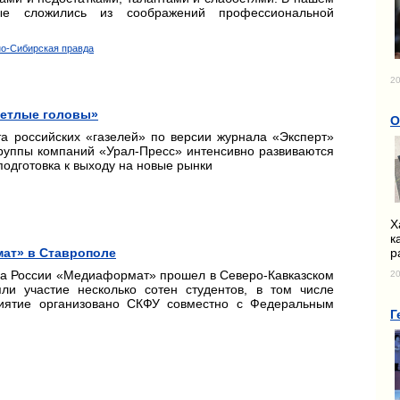
ые сложились из соображений профессиональной
но-Сибирская правда
20
ветлые головы»
О
та российских «газелей» по версии журнала «Эксперт»
 группы компаний «Урал-Пресс» интенсивно развиваются
подготовка к выходу на новые рынки
Х
к
р
ат» в Ставрополе
га России «Медиаформат» прошел в Северо-Кавказском
20
ли участие несколько сотен студентов, в том числе
риятие организовано СКФУ совместно с Федеральным
Г