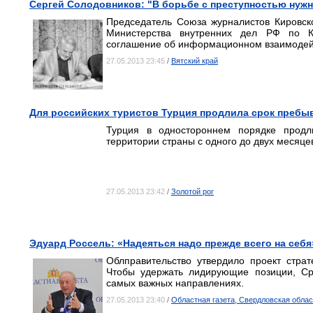
Сергей Солодовников: "В борьбе с преступностью нужн
Председатель Союза журналистов Кировск
Министерства внутренних дел РФ по К
соглашение об информационном взаимодей
27.05.2013 23:45
/
Вятский край
Для российских туристов Турция продлила срок пребыв
Турция в одностороннем порядке продл
территории страны с одного до двух месяце
27.05.2013 23:42
/
Золотой рог
Эдуард Россель: «Надеяться надо прежде всего на себя
Облправительство утвердило проект страт
Чтобы удержать лидирующие позиции, Ср
самых важных направлениях.
27.05.2013 23:40
/
Областная газета, Свердловская облас