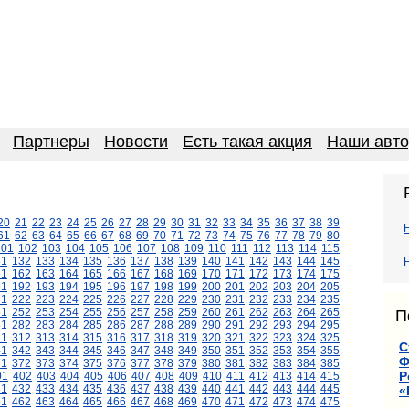
Партнеры
Новости
Есть такая акция
Наши авт
20
21
22
23
24
25
26
27
28
29
30
31
32
33
34
35
36
37
38
39
61
62
63
64
65
66
67
68
69
70
71
72
73
74
75
76
77
78
79
80
101
102
103
104
105
106
107
108
109
110
111
112
113
114
115
31
132
133
134
135
136
137
138
139
140
141
142
143
144
145
61
162
163
164
165
166
167
168
169
170
171
172
173
174
175
91
192
193
194
195
196
197
198
199
200
201
202
203
204
205
21
222
223
224
225
226
227
228
229
230
231
232
233
234
235
51
252
253
254
255
256
257
258
259
260
261
262
263
264
265
П
81
282
283
284
285
286
287
288
289
290
291
292
293
294
295
11
312
313
314
315
316
317
318
319
320
321
322
323
324
325
С
41
342
343
344
345
346
347
348
349
350
351
352
353
354
355
Ф
71
372
373
374
375
376
377
378
379
380
381
382
383
384
385
Р
01
402
403
404
405
406
407
408
409
410
411
412
413
414
415
31
432
433
434
435
436
437
438
439
440
441
442
443
444
445
«
61
462
463
464
465
466
467
468
469
470
471
472
473
474
475