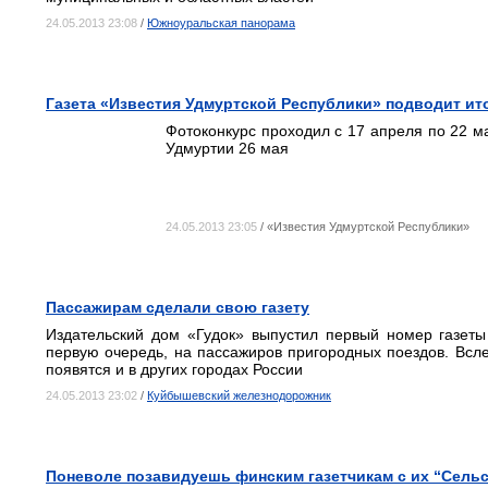
24.05.2013 23:08
/
Южноуральская панорама
Газета «Известия Удмуртской Республики» подводит ит
Фотоконкурс проходил с 17 апреля по 22 м
Удмуртии 26 мая
24.05.2013 23:05
/ «Известия Удмуртской Республики»
Пассажирам сделали свою газету
Издательский дом «Гудок» выпустил первый номер газеты
первую очередь, на пассажиров пригородных поездов. Всле
появятся и в других городах России
24.05.2013 23:02
/
Куйбышевский железнодорожник
Поневоле позавидуешь финским газетчикам с их “Сель