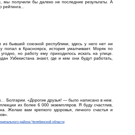
я, мы получили бы далеко не последние результаты. А
 рейтинга...
 из бывшей союзной республики, здесь у него нет ни
му попал в Красноярск, история умалчивает. Моряк по
 угодно, но работу ему приходилось искать на улице.
дан Узбекистана знают, где и кем они будут работать,
… Болгарии. «Дорогие друзья! — было написано в нем.
ллекции их более 6 000 экземпляров. Я буду счастлив,
на. Желаю вам крепкого здоровья, личного счастья и
ов».
иципального района Челябинской области