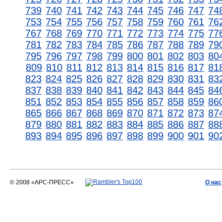
739
740
741
742
743
744
745
746
747
74
753
754
755
756
757
758
759
760
761
76
767
768
769
770
771
772
773
774
775
77
781
782
783
784
785
786
787
788
789
79
795
796
797
798
799
800
801
802
803
80
809
810
811
812
813
814
815
816
817
81
823
824
825
826
827
828
829
830
831
83
837
838
839
840
841
842
843
844
845
84
851
852
853
854
855
856
857
858
859
86
865
866
867
868
869
870
871
872
873
87
879
880
881
882
883
884
885
886
887
88
893
894
895
896
897
898
899
900
901
90
© 2008 «АРС-ПРЕСС»
О нас
АРС-ПРЕСС
О воде 