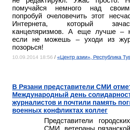
не редактируют. Ужас просто. Н
помучайся немного над своим
попробуй очеловечить этот несча
Интернета, который зача
канцеляризмов. А еще лучше – 
если не можешь – уходи из жур
позорься!
10.09.2014 18:56
/
«Центр азии», Республика Т
В Рязани представители СМИ отме
Международный день солидарнос
журналистов и почтили память по
военных конфликтах коллег
Представители городски
СМИ, ветераны рязанской