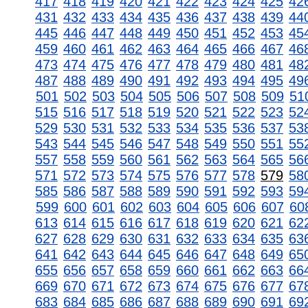
417
418
419
420
421
422
423
424
425
42
431
432
433
434
435
436
437
438
439
44
445
446
447
448
449
450
451
452
453
45
459
460
461
462
463
464
465
466
467
46
473
474
475
476
477
478
479
480
481
48
487
488
489
490
491
492
493
494
495
49
501
502
503
504
505
506
507
508
509
51
515
516
517
518
519
520
521
522
523
52
529
530
531
532
533
534
535
536
537
53
543
544
545
546
547
548
549
550
551
55
557
558
559
560
561
562
563
564
565
56
571
572
573
574
575
576
577
578
579
58
585
586
587
588
589
590
591
592
593
59
599
600
601
602
603
604
605
606
607
60
613
614
615
616
617
618
619
620
621
62
627
628
629
630
631
632
633
634
635
63
641
642
643
644
645
646
647
648
649
65
655
656
657
658
659
660
661
662
663
66
669
670
671
672
673
674
675
676
677
67
683
684
685
686
687
688
689
690
691
69