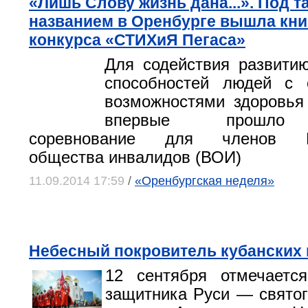
«Лишь Слову жизнь дана...». Под т
названием в Оренбурге вышла кни
конкурса «СТИХиЯ Пегаса»
Для содействия развити
способностей людей с 
возможностями здоровья
впервые прошло 
соревнование для членов Вс
общества инвалидов (ВОИ)
11.09.2014 17:59
/
«Оренбургская неделя»
Небесный покровитель кубанских 
12 сентября отмечаетс
защитника Руси — святог