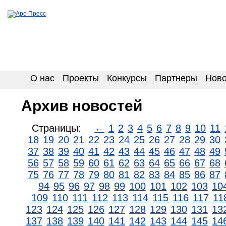
О нас
Проекты
Конкурсы
Партнеры
Ново
Архив новостей
Страницы:
←
1
2
3
4
5
6
7
8
9
10
11
18
19
20
21
22
23
24
25
26
27
28
29
30
37
38
39
40
41
42
43
44
45
46
47
48
49
56
57
58
59
60
61
62
63
64
65
66
67
68
75
76
77
78
79
80
81
82
83
84
85
86
87
94
95
96
97
98
99
100
101
102
103
10
109
110
111
112
113
114
115
116
117
11
123
124
125
126
127
128
129
130
131
13
137
138
139
140
141
142
143
144
145
14