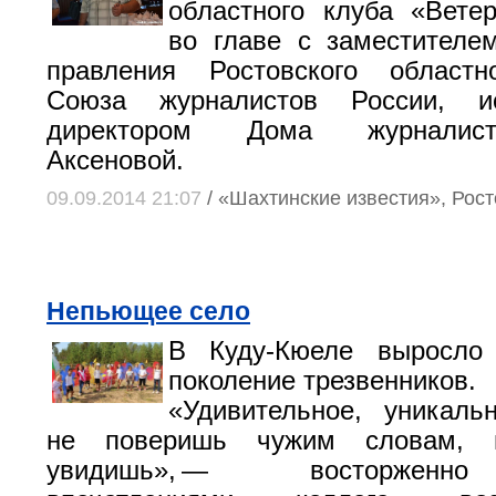
областного клуба «Вете
во главе с заместителе
правления Ростовского областн
Союза журналистов России, ис
директором Дома журналис
Аксеновой.
09.09.2014 21:07
/ «Шахтинские известия», Рост
Непьющее село
В Куду-Кюеле выросло
поколение трезвенников.
«Удивительное, уникаль
не поверишь чужим словам, 
увидишь», — восторженн