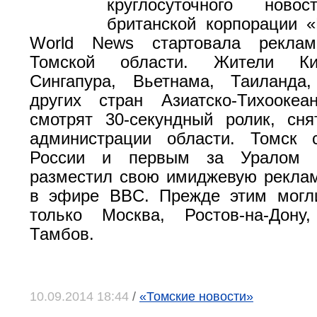
круглосуточного ново
британской корпорации 
World News стартовала реклам
Томской области. Жители Ки
Сингапура, Вьетнама, Таиланда
других стран Азиатско-Тихоокеа
смотрят 30-секундный ролик, сн
администрации области. Томск
России и первым за Уралом р
разместил свою имиджевую рекла
в эфире BBC. Преж­де этим могли
только Москва, Ростов-на-Дону
Тамбов.
10.09.2014 18:44
/
«Томские новости»