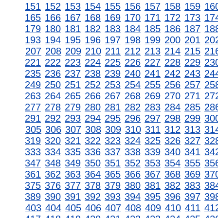
151
152
153
154
155
156
157
158
159
16
165
166
167
168
169
170
171
172
173
17
179
180
181
182
183
184
185
186
187
18
193
194
195
196
197
198
199
200
201
20
207
208
209
210
211
212
213
214
215
21
221
222
223
224
225
226
227
228
229
23
235
236
237
238
239
240
241
242
243
24
249
250
251
252
253
254
255
256
257
25
263
264
265
266
267
268
269
270
271
27
277
278
279
280
281
282
283
284
285
28
291
292
293
294
295
296
297
298
299
30
305
306
307
308
309
310
311
312
313
31
319
320
321
322
323
324
325
326
327
32
333
334
335
336
337
338
339
340
341
34
347
348
349
350
351
352
353
354
355
35
361
362
363
364
365
366
367
368
369
37
375
376
377
378
379
380
381
382
383
38
389
390
391
392
393
394
395
396
397
39
403
404
405
406
407
408
409
410
411
41