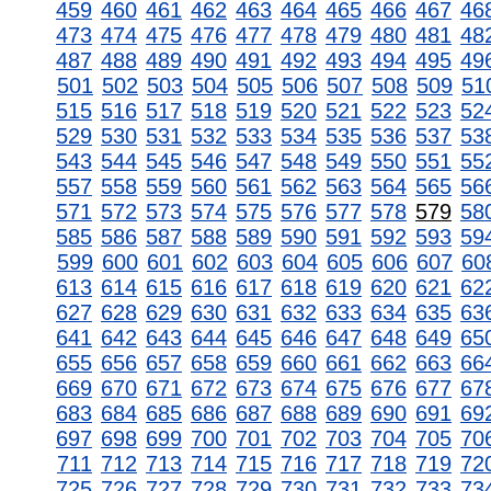
459
460
461
462
463
464
465
466
467
46
473
474
475
476
477
478
479
480
481
48
487
488
489
490
491
492
493
494
495
49
501
502
503
504
505
506
507
508
509
51
515
516
517
518
519
520
521
522
523
52
529
530
531
532
533
534
535
536
537
53
543
544
545
546
547
548
549
550
551
55
557
558
559
560
561
562
563
564
565
56
571
572
573
574
575
576
577
578
579
58
585
586
587
588
589
590
591
592
593
59
599
600
601
602
603
604
605
606
607
60
613
614
615
616
617
618
619
620
621
62
627
628
629
630
631
632
633
634
635
63
641
642
643
644
645
646
647
648
649
65
655
656
657
658
659
660
661
662
663
66
669
670
671
672
673
674
675
676
677
67
683
684
685
686
687
688
689
690
691
69
697
698
699
700
701
702
703
704
705
70
711
712
713
714
715
716
717
718
719
72
725
726
727
728
729
730
731
732
733
73