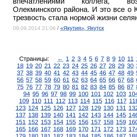
впечатлениями коллега, во
Олекминского района. И это все о 
трезвость стала нормой жизни селя
09.09.2014 21:06
/
«Якутия», Якутск
Страницы:
←
1
2
3
4
5
6
7
8
9
10
11
18
19
20
21
22
23
24
25
26
27
28
29
30
37
38
39
40
41
42
43
44
45
46
47
48
49
56
57
58
59
60
61
62
63
64
65
66
67
68
75
76
77
78
79
80
81
82
83
84
85
86
87
94
95
96
97
98
99
100
101
102
103
10
109
110
111
112
113
114
115
116
117
11
123
124
125
126
127
128
129
130
131
13
137
138
139
140
141
142
143
144
145
14
151
152
153
154
155
156
157
158
159
16
165
166
167
168
169
170
171
172
173
17
179
180
181
182
183
184
185
186
187
18