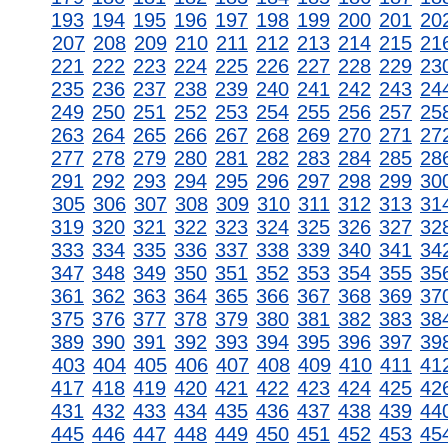
193
194
195
196
197
198
199
200
201
20
207
208
209
210
211
212
213
214
215
21
221
222
223
224
225
226
227
228
229
23
235
236
237
238
239
240
241
242
243
24
249
250
251
252
253
254
255
256
257
25
263
264
265
266
267
268
269
270
271
27
277
278
279
280
281
282
283
284
285
28
291
292
293
294
295
296
297
298
299
30
305
306
307
308
309
310
311
312
313
31
319
320
321
322
323
324
325
326
327
32
333
334
335
336
337
338
339
340
341
34
347
348
349
350
351
352
353
354
355
35
361
362
363
364
365
366
367
368
369
37
375
376
377
378
379
380
381
382
383
38
389
390
391
392
393
394
395
396
397
39
403
404
405
406
407
408
409
410
411
41
417
418
419
420
421
422
423
424
425
42
431
432
433
434
435
436
437
438
439
44
445
446
447
448
449
450
451
452
453
45