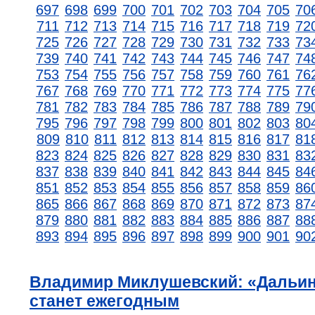
697
698
699
700
701
702
703
704
705
70
711
712
713
714
715
716
717
718
719
72
725
726
727
728
729
730
731
732
733
73
739
740
741
742
743
744
745
746
747
74
753
754
755
756
757
758
759
760
761
76
767
768
769
770
771
772
773
774
775
77
781
782
783
784
785
786
787
788
789
79
795
796
797
798
799
800
801
802
803
80
809
810
811
812
813
814
815
816
817
81
823
824
825
826
827
828
829
830
831
83
837
838
839
840
841
842
843
844
845
84
851
852
853
854
855
856
857
858
859
86
865
866
867
868
869
870
871
872
873
87
879
880
881
882
883
884
885
886
887
88
893
894
895
896
897
898
899
900
901
90
Владимир Миклушевский: «Дальи
станет ежегодным