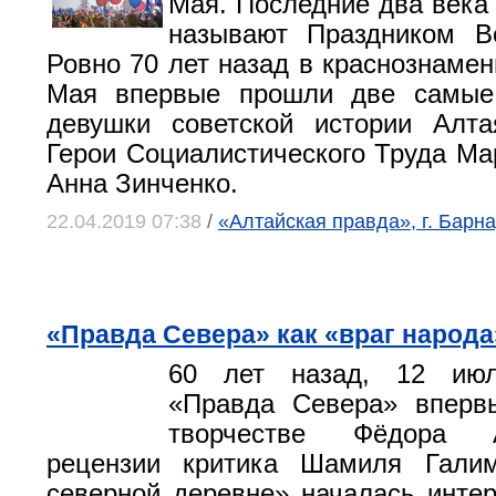
Мая. Последние два века 
называют Праздником В
Ровно 70 лет назад в краснознамен
Мая впервые прошли две самые
девушки советской истории Алта
Герои Социалистического Труда Ма
Анна Зинченко.
22.04.2019 07:38
/
«Алтайская правда», г. Барна
«Правда Севера» как «враг народа
60 лет назад, 12 июл
«Правда Севера» вперв
творчестве Фёдора 
рецензии критика Шамиля Гали
северной деревне» началась интер