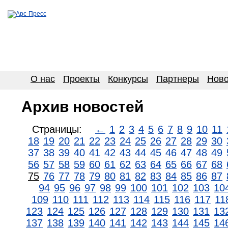
О нас
Проекты
Конкурсы
Партнеры
Ново
Архив новостей
Страницы:
←
1
2
3
4
5
6
7
8
9
10
11
18
19
20
21
22
23
24
25
26
27
28
29
30
37
38
39
40
41
42
43
44
45
46
47
48
49
56
57
58
59
60
61
62
63
64
65
66
67
68
75
76
77
78
79
80
81
82
83
84
85
86
87
94
95
96
97
98
99
100
101
102
103
10
109
110
111
112
113
114
115
116
117
11
123
124
125
126
127
128
129
130
131
13
137
138
139
140
141
142
143
144
145
14