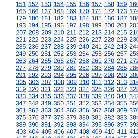
151
152
153
154
155
156
157
158
159
16
165
166
167
168
169
170
171
172
173
17
179
180
181
182
183
184
185
186
187
18
193
194
195
196
197
198
199
200
201
20
207
208
209
210
211
212
213
214
215
21
221
222
223
224
225
226
227
228
229
23
235
236
237
238
239
240
241
242
243
24
249
250
251
252
253
254
255
256
257
25
263
264
265
266
267
268
269
270
271
27
277
278
279
280
281
282
283
284
285
28
291
292
293
294
295
296
297
298
299
30
305
306
307
308
309
310
311
312
313
31
319
320
321
322
323
324
325
326
327
32
333
334
335
336
337
338
339
340
341
34
347
348
349
350
351
352
353
354
355
35
361
362
363
364
365
366
367
368
369
37
375
376
377
378
379
380
381
382
383
38
389
390
391
392
393
394
395
396
397
39
403
404
405
406
407
408
409
410
411
41