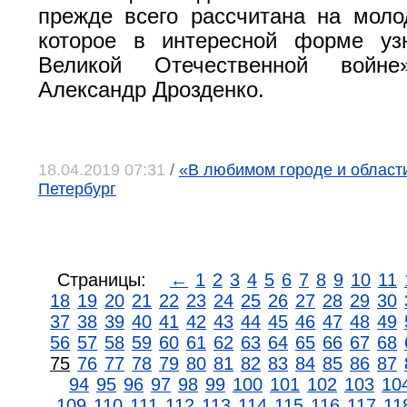
прежде всего рассчитана на моло
которое в интересной форме уз
Великой Отечественной войн
Александр Дрозденко.
18.04.2019 07:31
/
«В любимом городе и области»
Петербург
Страницы:
←
1
2
3
4
5
6
7
8
9
10
11
18
19
20
21
22
23
24
25
26
27
28
29
30
37
38
39
40
41
42
43
44
45
46
47
48
49
56
57
58
59
60
61
62
63
64
65
66
67
68
75
76
77
78
79
80
81
82
83
84
85
86
87
94
95
96
97
98
99
100
101
102
103
10
109
110
111
112
113
114
115
116
117
11