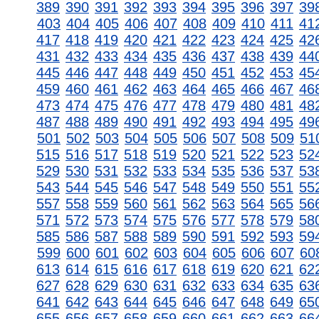
389
390
391
392
393
394
395
396
397
39
403
404
405
406
407
408
409
410
411
41
417
418
419
420
421
422
423
424
425
42
431
432
433
434
435
436
437
438
439
44
445
446
447
448
449
450
451
452
453
45
459
460
461
462
463
464
465
466
467
46
473
474
475
476
477
478
479
480
481
48
487
488
489
490
491
492
493
494
495
49
501
502
503
504
505
506
507
508
509
51
515
516
517
518
519
520
521
522
523
52
529
530
531
532
533
534
535
536
537
53
543
544
545
546
547
548
549
550
551
55
557
558
559
560
561
562
563
564
565
56
571
572
573
574
575
576
577
578
579
58
585
586
587
588
589
590
591
592
593
59
599
600
601
602
603
604
605
606
607
60
613
614
615
616
617
618
619
620
621
62
627
628
629
630
631
632
633
634
635
63
641
642
643
644
645
646
647
648
649
65
655
656
657
658
659
660
661
662
663
66