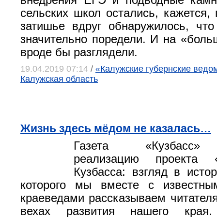
внедрения ЕГЭ и подводные камн
сельских школ остались, кажется, 
затишье вдруг обнаружилось, чт
значительно поредели. И на «боль
вроде бы разглядели.
19.04.2019 07:14
/
«Калужские губернские ведомо
Калужская область
Жизнь здесь мёдом не казалась…
Газета «Кузбасс» 
реализацию проекта 
Кузбасса: взгляд в исто
которого мы вместе с известн
краеведами рассказываем читател
вехах развития нашего края.