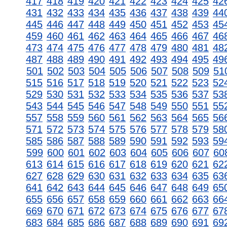
417
418
419
420
421
422
423
424
425
42
431
432
433
434
435
436
437
438
439
44
445
446
447
448
449
450
451
452
453
45
459
460
461
462
463
464
465
466
467
46
473
474
475
476
477
478
479
480
481
48
487
488
489
490
491
492
493
494
495
49
501
502
503
504
505
506
507
508
509
51
515
516
517
518
519
520
521
522
523
52
529
530
531
532
533
534
535
536
537
53
543
544
545
546
547
548
549
550
551
55
557
558
559
560
561
562
563
564
565
56
571
572
573
574
575
576
577
578
579
58
585
586
587
588
589
590
591
592
593
59
599
600
601
602
603
604
605
606
607
60
613
614
615
616
617
618
619
620
621
62
627
628
629
630
631
632
633
634
635
63
641
642
643
644
645
646
647
648
649
65
655
656
657
658
659
660
661
662
663
66
669
670
671
672
673
674
675
676
677
67
683
684
685
686
687
688
689
690
691
69