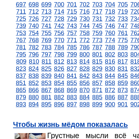
697
698
699
700
701
702
703
704
705
70
711
712
713
714
715
716
717
718
719
72
725
726
727
728
729
730
731
732
733
73
739
740
741
742
743
744
745
746
747
74
753
754
755
756
757
758
759
760
761
76
767
768
769
770
771
772
773
774
775
77
781
782
783
784
785
786
787
788
789
79
795
796
797
798
799
800
801
802
803
80
809
810
811
812
813
814
815
816
817
81
823
824
825
826
827
828
829
830
831
83
837
838
839
840
841
842
843
844
845
84
851
852
853
854
855
856
857
858
859
86
865
866
867
868
869
870
871
872
873
87
879
880
881
882
883
884
885
886
887
88
893
894
895
896
897
898
899
900
901
90
Чтобы жизнь мёдом показалась
Грустные мысли всё ч