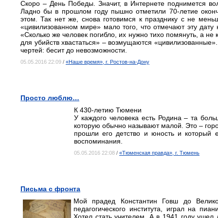
Скоро – День Победы. Значит, в Интернете поднимется волн
Ладно бы в прошлом году пышно отметили 70-летие оконч
этом. Так нет же, снова готовимся к празднику с не мен
«цивилизованном мире» мало того, что отмечают эту дату н
«Сколько же человек погибло, их нужно тихо помянуть, а н
для убийств хвастаться» – возмущаются «цивилизованные».
чертей: бесит до невозможности.
05.05.2016 22:09
/
«Наше время», г. Ростов-на-Дону
Просто люблю…
К 430-летию Тюмени
У каждого человека есть Родина – та больш
которую обычно называют малой. Это – город
прошли его детство и юность и который 
воспоминания.
05.05.2016 22:08
/
«Тюменская правда», г. Тюмень
Письма с фронта
Мой прадед Константин Говш до Велико
педагогического института, играл на пиа
Хотел стать учителем. А в 1941 году ушел