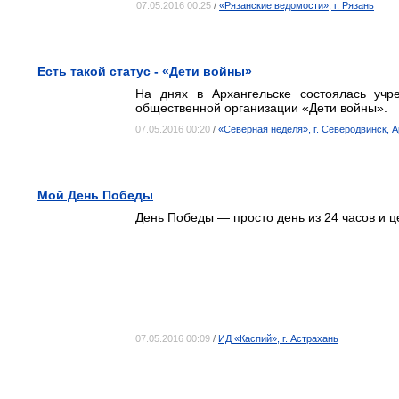
07.05.2016 00:25
/
«Рязанские ведомости», г. Рязань
Есть такой статус - «Дети войны»
На днях в Архангельске состоялась учр
общественной организации «Дети войны».
07.05.2016 00:20
/
«Северная неделя», г. Северодвинск, 
Мой День Победы
День Победы — просто день из 24 часов и ц
07.05.2016 00:09
/
ИД «Каспий», г. Астрахань