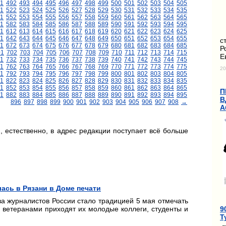
1
492
493
494
495
496
497
498
499
500
501
502
503
504
505
1
522
523
524
525
526
527
528
529
530
531
532
533
534
535
1
552
553
554
555
556
557
558
559
560
561
562
563
564
565
1
582
583
584
585
586
587
588
589
590
591
592
593
594
595
11
612
613
614
615
616
617
618
619
620
621
622
623
624
625
1
642
643
644
645
646
647
648
649
650
651
652
653
654
655
с
1
672
673
674
675
676
677
678
679
680
681
682
683
684
685
Р
01
702
703
704
705
706
707
708
709
710
711
712
713
714
715
Е
1
732
733
734
735
736
737
738
739
740
741
742
743
744
745
1
762
763
764
765
766
767
768
769
770
771
772
773
774
775
20
1
792
793
794
795
796
797
798
799
800
801
802
803
804
805
1
822
823
824
825
826
827
828
829
830
831
832
833
834
835
1
852
853
854
855
856
857
858
859
860
861
862
863
864
865
П
1
882
883
884
885
886
887
888
889
890
891
892
893
894
895
В
896
897
898
899
900
901
902
903
904
905
906
907
908
→
А
 естественно, в адрес редакции поступает всё больше
ась в Рязани в Доме печати
а журналистов России стало традицией 5 мая отмечать
9
с ветеранами приходят их молодые коллеги, студенты и
Т