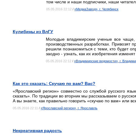
том числе и наши подписчики, наши читател
05.05.2016 22:12
/
«МедиаЗавод», г. Челябинск
Кулибины из ВлГУ
Молодые владимирские ученые все чаще, 
производственных разработках. Привозят п
решили познакомиться с теми, кто будет оп
заодно - узнать, как их изобретения изменят
05.05.2016 22:12
/
«Владимирские ведомости», г. Владим
Как это сказать: Скучаю по вам? Вас?
«Ярославский регион» совместно со службой русского язы
сказать». По традиции во вторник мы рассказываем о русско
А вы знаете, как правильно говорить «скучаю по вам» или в
05.05.2016 22:11
/
«Ярославский регион», г. Ярославль
Некреативная радость