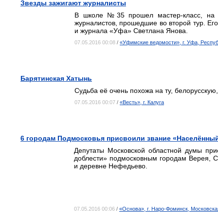
Звезды зажигают журналисты
В школе №35 прошел мастер-класс, на 
журналистов, прошедшие во второй тур. Ег
и журнала «Уфа» Светлана Янова.
07.05.2016 00:08
/
«Уфимские ведомости», г. Уфа, Респу
Барятинская Хатынь
Судьба её очень похожа на ту, белорусскую
07.05.2016 00:07
/
«Весть», г. Калуга
6 городам Подмосковья присвоили звание «Населённый
Депутаты Московской областной думы при
доблести» подмосковным городам Верея, Се
и деревне Нефедьево.
07.05.2016 00:06
/
«Основа», г. Наро-Фоминск, Московска