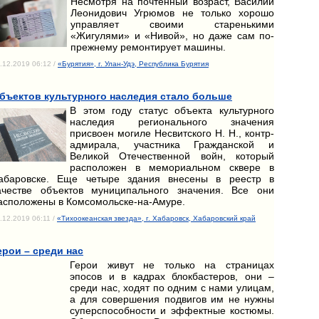
Несмотря на почтенный возраст, Василий
Леонидович Угрюмов не только хорошо
управляет своими старенькими
«Жигулями» и «Нивой», но даже сам по-
прежнему ремонтирует машины.
.12.2019 06:12 /
«Бурятия», г. Улан-Удэ, Республика Бурятия
бъектов культурного наследия стало больше
В этом году статус объекта культурного
наследия регионального значения
присвоен могиле Несвитского Н. Н., контр-
адмирала, участника Гражданской и
Великой Отечественной войн, который
расположен в мемориальном сквере в
абаровске. Еще четыре здания внесены в реестр в
ачестве объектов муниципального значения. Все они
асположены в Комсомольске-на-Амуре.
.12.2019 06:11 /
«Тихоокеанская звезда», г. Хабаровск, Хабаровский край
ерои – среди нас
Герои живут не только на страницах
эпосов и в кадрах блокбастеров, они –
среди нас, ходят по одним с нами улицам,
а для совершения подвигов им не нужны
суперспособности и эффектные костюмы.