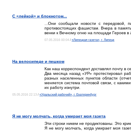
С «лейкой» и блокнотом...
...Они сообщали новости с передовой, п
противостоящих фашистам. Вчера в память
венки к Вечному огню на площади Героев в 
07.05.2016 00:04
/
«Липецкая газета», г. Липецк
На велосипеде и пешком
Как наш корреспондент доставлял почту в с
Два месяца назад «УР» протестировал раб
разных населенных пунктов области (отчет
меняется система почтовой связи, с какими
их работу изнутри.
05.05.2016 22:13
/
«Уральский рабочий», г. Екатеринбург
Я не могу молчать, когда умирает моя газета
Эти строки никем не продиктованы. Это крик
Я не могу молчать, когда умирает моя газет