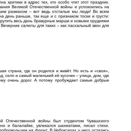
а критики в адрес тех, кто особо чтит этот праздник.
ания Великой Отечественной войны и успокоились на
ьшим размахом – вот ведь отсталые мы люди! Во всем
а день раньше, так еще и с признаком тоски и грусти:
е крутить весь день бравурные марши и новыми орудиями
 Вечерние салюты для таких – как пасхальный звон для
ая страна, где он родился и живёт. Но есть и «своя»,
, село и самый маленький её кусочек – улица, дом, где
ему очень дорог. А потому пробуждает самые добрые
й Отечественной войны был студентом Чувашского
нино и балалайке, увлекался шахматами, писал стихи.
 добровольцем на фронт. В Чебоксарах у него остались