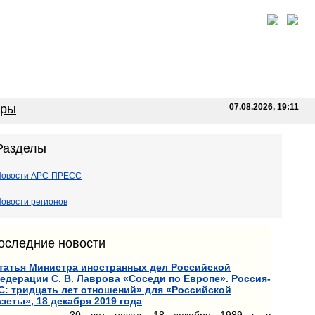
оры
07.08.2026, 19:11
Разделы
Новости АРС-ПРЕСС
овости регионов
оследние новости
татья Министра иностранных дел Российской
едерации С. В. Лаврова «Соседи по Европе». Россия-
С: тридцать лет отношений» для «Российской
азеты», 18 декабря 2019 года
30 лет назад, 18 декабря 1989 г. в