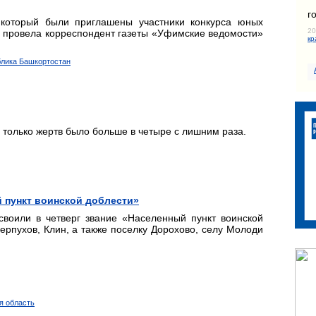
г
который были приглашены участники конкурса юных
20
о провела корреспондент газеты «Уфимские ведомости»
кр
блика Башкортостан
, только жертв было больше в четыре с лишним раза.
 пункт воинской доблести»
своили в четверг звание «Населенный пункт воинской
рпухов, Клин, а также поселку Дорохово, селу Молоди
я область