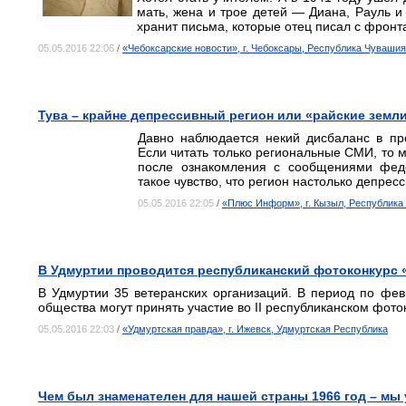
мать, жена и трое детей — Диана, Рауль и
хранит письма, которые отец писал с фронт
05.05.2016 22:06
/
«Чебоксарские новости», г. Чебоксары, Республика Чувашия
Тува – крайне депрессивный регион или «райские земл
Давно наблюдается некий дисбаланс в пр
Если читать только региональные СМИ, то м
после ознакомления с сообщениями фед
такое чувство, что регион настолько депрес
05.05.2016 22:05
/
«Плюс Информ», г. Кызыл, Республика
В Удмуртии проводится республиканский фотоконкурс 
В Удмуртии 35 ветеранских организаций. В период по фев
общества могут принять участие во II республиканском фото
05.05.2016 22:03
/
«Удмуртская правда», г. Ижевск, Удмуртская Республика
Чем был знаменателен для нашей страны 1966 год – мы 