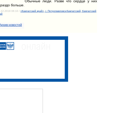
Обычные люди. Разве что сердце у них
ораздо больше.
.12.2019 06:10 /
«Камчатский край», г. Петропавловск-Камчатский, Камчатский
ай
Архив новостей