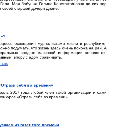
 Галя. Моя бабушка Галина Константиновна до сих пор
а своей старшей дочери Диане.
и»?
оцессе освещения журналистами жизни в республике.
ожно подумать, что жизнь здесь очень похожа на рай. А
еральных средств массовой информации появляется
сивный, впору с адом сравнивать.
 Тыва
«Отрази себя во времени»
раль 2017 года любой член такой организации и сами
конкурсе «Отрази себя во времени».
узнаем из газет того времени