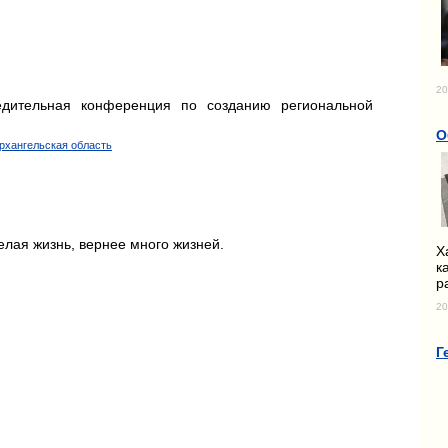
20
едительная конференция по созданию региональной
О
Архангельская область
елая жизнь, вернее много жизней.
Х
к
р
20
Г