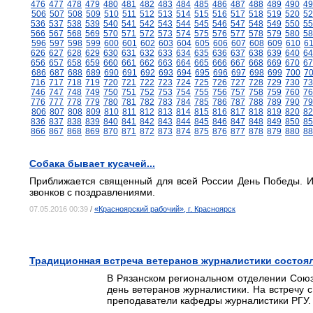
476
477
478
479
480
481
482
483
484
485
486
487
488
489
490
49
506
507
508
509
510
511
512
513
514
515
516
517
518
519
520
52
536
537
538
539
540
541
542
543
544
545
546
547
548
549
550
55
566
567
568
569
570
571
572
573
574
575
576
577
578
579
580
58
596
597
598
599
600
601
602
603
604
605
606
607
608
609
610
6
626
627
628
629
630
631
632
633
634
635
636
637
638
639
640
64
656
657
658
659
660
661
662
663
664
665
666
667
668
669
670
67
686
687
688
689
690
691
692
693
694
695
696
697
698
699
700
7
716
717
718
719
720
721
722
723
724
725
726
727
728
729
730
73
746
747
748
749
750
751
752
753
754
755
756
757
758
759
760
76
776
777
778
779
780
781
782
783
784
785
786
787
788
789
790
79
806
807
808
809
810
811
812
813
814
815
816
817
818
819
820
82
836
837
838
839
840
841
842
843
844
845
846
847
848
849
850
85
866
867
868
869
870
871
872
873
874
875
876
877
878
879
880
88
Собака бывает кусачей...
Приближается священный для всей России День Победы. И,
звонков с поздравлениями.
07.05.2016 00:39
/
«Красноярский рабочий», г. Красноярск
Традиционная встреча ветеранов журналистики состоял
В Рязанском региональном отделении Союз
день ветеранов журналистики. На встречу 
преподаватели кафедры журналистики РГУ.