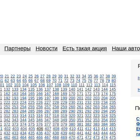
Партнеры
Новости
Есть такая акция
Наши авт
20
21
22
23
24
25
26
27
28
29
30
31
32
33
34
35
36
37
38
39
61
62
63
64
65
66
67
68
69
70
71
72
73
74
75
76
77
78
79
80
01
102
103
104
105
106
107
108
109
110
111
112
113
114
115
1
132
133
134
135
136
137
138
139
140
141
142
143
144
145
Н
1
162
163
164
165
166
167
168
169
170
171
172
173
174
175
1
192
193
194
195
196
197
198
199
200
201
202
203
204
205
1
222
223
224
225
226
227
228
229
230
231
232
233
234
235
1
252
253
254
255
256
257
258
259
260
261
262
263
264
265
П
1
282
283
284
285
286
287
288
289
290
291
292
293
294
295
11
312
313
314
315
316
317
318
319
320
321
322
323
324
325
С
1
342
343
344
345
346
347
348
349
350
351
352
353
354
355
Ф
1
372
373
374
375
376
377
378
379
380
381
382
383
384
385
Е
01
402
403
404
405
406
407
408
409
410
411
412
413
414
415
1
432
433
434
435
436
437
438
439
440
441
442
443
444
445
г
1
462
463
464
465
466
467
468
469
470
471
472
473
474
475