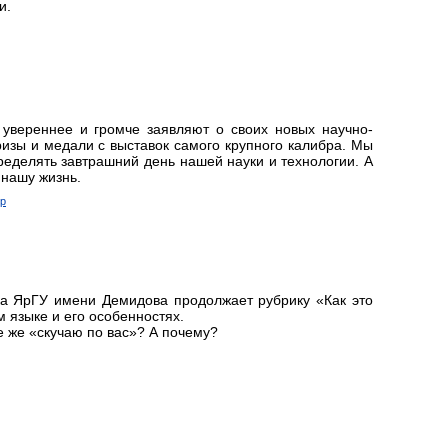
и.
увереннее и громче заявляют о своих новых научно-
ризы и медали с выставок самого крупного калибра. Мы
ределять завтрашний день нашей науки и технологии. А
 нашу жизнь.
ир
ка ЯрГУ имени Демидова продолжает рубрику «Как это
м языке и его особенностях.
се же «скучаю по вас»? А почему?