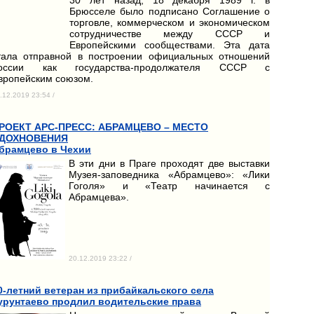
Брюсселе было подписано Соглашение о
торговле, коммерческом и экономическом
сотрудничестве между СССР и
Европейскими сообществами. Эта дата
тала отправной в построении официальных отношений
оссии как государства-продолжателя СССР с
вропейским союзом.
.12.2019 23:54 /
РОЕКТ АРС-ПРЕСС: АБРАМЦЕВО – МЕСТО
ДОХНОВЕНИЯ
брамцево в Чехии
В эти дни в Праге проходят две выставки
Музея-заповедника «Абрамцево»: «Лики
Гоголя» и «Театр начинается с
Абрамцева».
20.12.2019 23:22 /
0-летний ветеран из прибайкальского села
урунтаево продлил водительские права