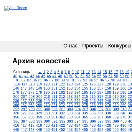
О нас
Проекты
Конкурсы
Архив новостей
Страницы:
←
1
2
3
4
5
6
7
8
9
10
11
12
13
14
15
16
17
18
19
40
41
42
43
44
45
46
47
48
49
50
51
52
53
54
55
56
57
58
59
60
81
82
83
84
85
86
87
88
89
90
91
92
93
94
95
96
97
98
99
100
1
116
117
118
119
120
121
122
123
124
125
126
127
128
129
130
13
146
147
148
149
150
151
152
153
154
155
156
157
158
159
160
16
176
177
178
179
180
181
182
183
184
185
186
187
188
189
190
19
206
207
208
209
210
211
212
213
214
215
216
217
218
219
220
22
236
237
238
239
240
241
242
243
244
245
246
247
248
249
250
25
266
267
268
269
270
271
272
273
274
275
276
277
278
279
280
28
296
297
298
299
300
301
302
303
304
305
306
307
308
309
310
3
326
327
328
329
330
331
332
333
334
335
336
337
338
339
340
34
356
357
358
359
360
361
362
363
364
365
366
367
368
369
370
37
386
387
388
389
390
391
392
393
394
395
396
397
398
399
400
4
416
417
418
419
420
421
422
423
424
425
426
427
428
429
430
43
446
447
448
449
450
451
452
453
454
455
456
457
458
459
460
46