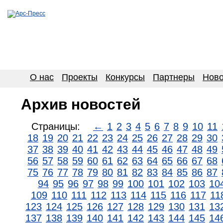
О нас
Проекты
Конкурсы
Партнеры
Ново
Архив новостей
Страницы:
←
1
2
3
4
5
6
7
8
9
10
11
18
19
20
21
22
23
24
25
26
27
28
29
30
37
38
39
40
41
42
43
44
45
46
47
48
49
56
57
58
59
60
61
62
63
64
65
66
67
68
75
76
77
78
79
80
81
82
83
84
85
86
87
94
95
96
97
98
99
100
101
102
103
10
109
110
111
112
113
114
115
116
117
11
123
124
125
126
127
128
129
130
131
13
137
138
139
140
141
142
143
144
145
14