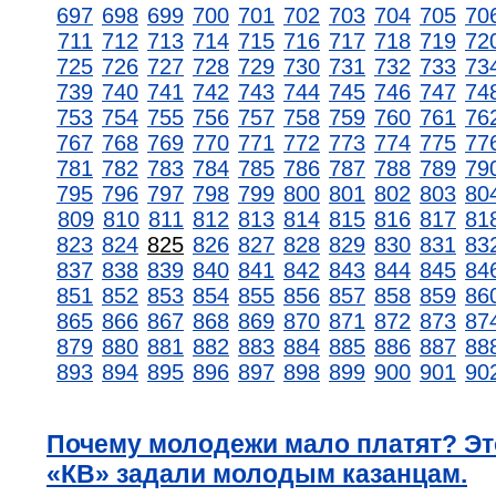
697
698
699
700
701
702
703
704
705
70
711
712
713
714
715
716
717
718
719
72
725
726
727
728
729
730
731
732
733
73
739
740
741
742
743
744
745
746
747
74
753
754
755
756
757
758
759
760
761
76
767
768
769
770
771
772
773
774
775
77
781
782
783
784
785
786
787
788
789
79
795
796
797
798
799
800
801
802
803
80
809
810
811
812
813
814
815
816
817
81
823
824
825
826
827
828
829
830
831
83
837
838
839
840
841
842
843
844
845
84
851
852
853
854
855
856
857
858
859
86
865
866
867
868
869
870
871
872
873
87
879
880
881
882
883
884
885
886
887
88
893
894
895
896
897
898
899
900
901
90
Почему молодежи мало платят? Эт
«КВ» задали молодым казанцам.