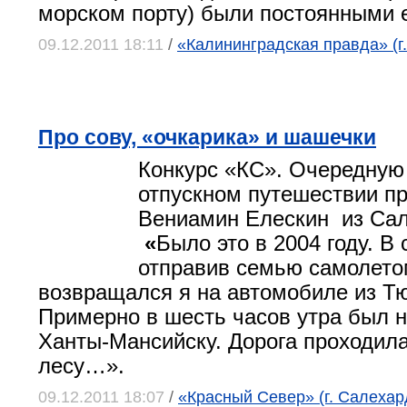
морском порту) были постоянными 
09.12.2011 18:11
/
«Калининградская правда» (г
Про сову, «очкарика» и шашечки
Конкурс «КС». Очередную
отпускном путешествии п
Вениамин Елескин из Сал
«
Было это в 2004 году. В
отправив семью самолето
возвращался я на автомобиле из Т
Примерно в шесть часов утра был н
Ханты-Мансийску. Дорога проходила
лесу…».
09.12.2011 18:07
/
«Красный Север» (г. Салехар