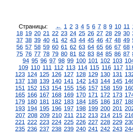
Страницы:
←
1
2
3
4
5
6
7
8
9
10
11
18
19
20
21
22
23
24
25
26
27
28
29
30
37
38
39
40
41
42
43
44
45
46
47
48
49
56
57
58
59
60
61
62
63
64
65
66
67
68
75
76
77
78
79
80
81
82
83
84
85
86
87
94
95
96
97
98
99
100
101
102
103
10
109
110
111
112
113
114
115
116
117
11
123
124
125
126
127
128
129
130
131
13
137
138
139
140
141
142
143
144
145
14
151
152
153
154
155
156
157
158
159
16
165
166
167
168
169
170
171
172
173
17
179
180
181
182
183
184
185
186
187
18
193
194
195
196
197
198
199
200
201
20
207
208
209
210
211
212
213
214
215
21
221
222
223
224
225
226
227
228
229
23
235
236
237
238
239
240
241
242
243
24