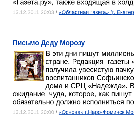
«Газета.ру», также входящая в холд
13.12.2011 20:03
/
«Областная газета» (г. Екате
Письмо Деду Морозу
В эти дни пишут миллионы
стране. Редакция газеты
получила увесистую пачк
воспитанников Софьинског
дома и СРЦ «Надежда». 
ожидание чуда, которое, как пишут 
обязательно должно исполниться по
13.12.2011 20:00
/
«Основа» г.Наро-Фоминск Мос