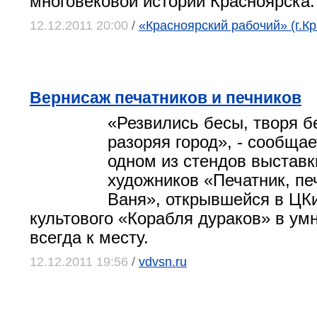
многовековой истории Красноярска.
12.12.2011 20:00
/
«Красноярский рабочий» (г.Кр
Вернисаж печатников и печников
«Резвились бесы, творя б
разоряя город», - сообщае
одном из стендов выстав
художников «Печатник, пе
Ваня», открывшейся в ЦК
культового «Корабля дураков» в ум
всегда к месту.
12.12.2011 19:56
/
vdvsn.ru