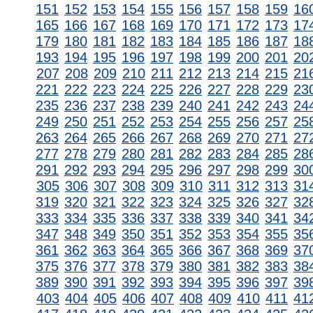
151
152
153
154
155
156
157
158
159
16
165
166
167
168
169
170
171
172
173
17
179
180
181
182
183
184
185
186
187
18
193
194
195
196
197
198
199
200
201
20
207
208
209
210
211
212
213
214
215
21
221
222
223
224
225
226
227
228
229
23
235
236
237
238
239
240
241
242
243
24
249
250
251
252
253
254
255
256
257
25
263
264
265
266
267
268
269
270
271
27
277
278
279
280
281
282
283
284
285
28
291
292
293
294
295
296
297
298
299
30
305
306
307
308
309
310
311
312
313
31
319
320
321
322
323
324
325
326
327
32
333
334
335
336
337
338
339
340
341
34
347
348
349
350
351
352
353
354
355
35
361
362
363
364
365
366
367
368
369
37
375
376
377
378
379
380
381
382
383
38
389
390
391
392
393
394
395
396
397
39
403
404
405
406
407
408
409
410
411
41