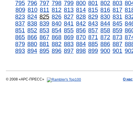
795
796
797
798
799
800
801
802
803
80
809
810
811
812
813
814
815
816
817
81
823
824
825
826
827
828
829
830
831
83
837
838
839
840
841
842
843
844
845
84
851
852
853
854
855
856
857
858
859
86
865
866
867
868
869
870
871
872
873
87
879
880
881
882
883
884
885
886
887
88
893
894
895
896
897
898
899
900
901
90
© 2008 «АРС-ПРЕСС»
О нас
АРС-ПРЕСС
О воде 