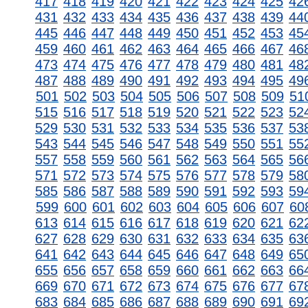
417
418
419
420
421
422
423
424
425
42
431
432
433
434
435
436
437
438
439
44
445
446
447
448
449
450
451
452
453
45
459
460
461
462
463
464
465
466
467
46
473
474
475
476
477
478
479
480
481
48
487
488
489
490
491
492
493
494
495
49
501
502
503
504
505
506
507
508
509
51
515
516
517
518
519
520
521
522
523
52
529
530
531
532
533
534
535
536
537
53
543
544
545
546
547
548
549
550
551
55
557
558
559
560
561
562
563
564
565
56
571
572
573
574
575
576
577
578
579
58
585
586
587
588
589
590
591
592
593
59
599
600
601
602
603
604
605
606
607
60
613
614
615
616
617
618
619
620
621
62
627
628
629
630
631
632
633
634
635
63
641
642
643
644
645
646
647
648
649
65
655
656
657
658
659
660
661
662
663
66
669
670
671
672
673
674
675
676
677
67
683
684
685
686
687
688
689
690
691
69