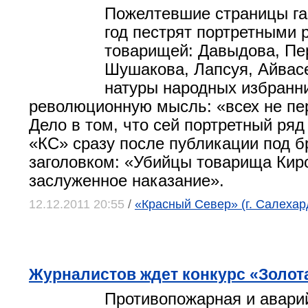
Пожелтевшие страницы га
год пестрят портретными 
товарищей: Давыдова, Пе
Шушакова, Лапсуя, Айва
натуры народных избранн
революционную мысль: «всех не пе
Дело в том, что сей портретный ряд
«КС» сразу после публикации под 
заголовком: «Убийцы товарища Кир
заслуженное наказание».
12.12.2011 20:55
/
«Красный Север» (г. Салехар
Журналистов ждет конкурс «Золот
Противопожарная и авари