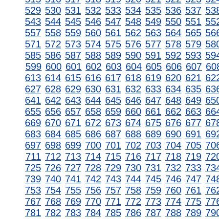
529
530
531
532
533
534
535
536
537
53
543
544
545
546
547
548
549
550
551
55
557
558
559
560
561
562
563
564
565
56
571
572
573
574
575
576
577
578
579
58
585
586
587
588
589
590
591
592
593
59
599
600
601
602
603
604
605
606
607
60
613
614
615
616
617
618
619
620
621
62
627
628
629
630
631
632
633
634
635
63
641
642
643
644
645
646
647
648
649
65
655
656
657
658
659
660
661
662
663
66
669
670
671
672
673
674
675
676
677
67
683
684
685
686
687
688
689
690
691
69
697
698
699
700
701
702
703
704
705
70
711
712
713
714
715
716
717
718
719
72
725
726
727
728
729
730
731
732
733
73
739
740
741
742
743
744
745
746
747
74
753
754
755
756
757
758
759
760
761
76
767
768
769
770
771
772
773
774
775
77
781
782
783
784
785
786
787
788
789
79