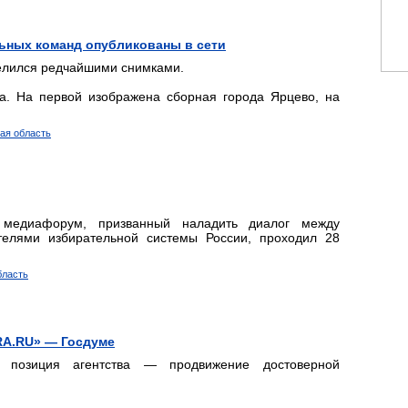
льных команд опубликованы в сети
елился редчайшими снимками.
а. На первой изображена сборная города Ярцево, на
кая область
 медиафорум, призванный наладить диалог между
телями избирательной системы России, проходил 28
бласть
RA.RU» — Госдуме
: позиция агентства — продвижение достоверной