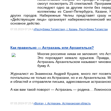
смогут посмотреть 25 спектаклей. Програм
последуют одно за другим почти без пере
коллективы из Санкт-Петербурга, Казани,
других городов. Набережные Челны представят сразу не
«Действующие лица» организует набережночелнинский мо
основное действо.
07.03.2019 07:24
/
«Республика Татарстан», г. Казань, Республика Татарстан
Как правильно — Астрахань или Архангельск?
Многие россияне никак не запомнят, что Аст
Это порождает немало курьезов. Правда,
Астрахань Архангельском называют чиновни
букву А.
Журналист из Знаменска Андрей Куцаев, много лет посвяти
почтальоны не только из Астрахани, но и из Архангельска. 
и областей и отправляли письма, адресованные астраханско
А как вам такой поворот — Астрахань — родина… Ломоносо
07.03.2019 07:23
/
«Волга», г. Астрахань, Астраханская область