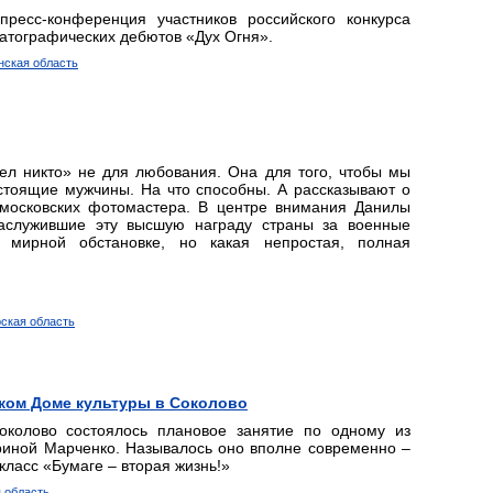
ресс-конференция участников российского конкурса
тографических дебютов «Дух Огня».
нская область
дел никто» не для любования. Она для того, чтобы мы
астоящие мужчины. На что способны. А рассказывают о
 московских фотомастера. В центре внимания Данилы
заслужившие эту высшую награду страны за военные
 мирной обстановке, но какая непростая, полная
рская область
ском Доме культуры в Соколово
колово состоялось плановое занятие по одному из
риной Марченко. Называлось оно вполне современно –
ласс «Бумаге – вторая жизнь!»
я область