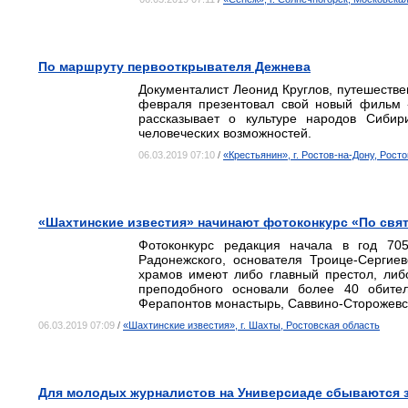
По маршруту первооткрывателя Дежнева
Документалист Леонид Круглов, путешестве
февраля презентовал свой новый фильм «
рассказывает о культуре народов Сиби
человеческих возможностей.
06.03.2019 07:10
/
«Крестьянин», г. Ростов-на-Дону, Рост
«Шахтинские известия» начинают фотоконкурс «По свя
Фотоконкурс редакция начала в год 70
Радонежского, основателя Троице-Сергие
храмов имеют либо главный престол, либо
преподобного основали более 40 обите
Ферапонтов монастырь, Саввино-Сторожев
06.03.2019 07:09
/
«Шахтинские известия», г. Шахты, Ростовская область
Для молодых журналистов на Универсиаде сбываются 