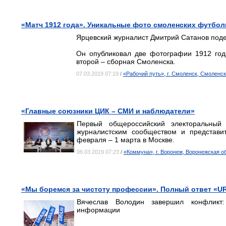
«Матч 1912 года». Уникальные фото смоленских футбо
Ярцевский журналист Дмитрий Сатанов под
Он опубликовал две фотографии 1912 год
второй – сборная Смоленска.
07.03.2019 07:19
/
«Рабочий путь», г. Смоленск, Смоленс
«Главные союзники ЦИК – СМИ и наблюдатели»
Первый общероссийский электоральный
журналистским сообществом и представи
февраля – 1 марта в Москве.
06.03.2019 07:23
/
«Коммуна», г. Воронеж, Воронежская о
«Мы боремся за чистоту профессии». Полный ответ «U
Вячеслав Володин завершил конфликт
информации