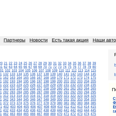
Партнеры
Новости
Есть такая акция
Наши авт
20
21
22
23
24
25
26
27
28
29
30
31
32
33
34
35
36
37
38
39
61
62
63
64
65
66
67
68
69
70
71
72
73
74
75
76
77
78
79
80
01
102
103
104
105
106
107
108
109
110
111
112
113
114
115
1
132
133
134
135
136
137
138
139
140
141
142
143
144
145
Н
1
162
163
164
165
166
167
168
169
170
171
172
173
174
175
1
192
193
194
195
196
197
198
199
200
201
202
203
204
205
1
222
223
224
225
226
227
228
229
230
231
232
233
234
235
1
252
253
254
255
256
257
258
259
260
261
262
263
264
265
П
1
282
283
284
285
286
287
288
289
290
291
292
293
294
295
11
312
313
314
315
316
317
318
319
320
321
322
323
324
325
С
1
342
343
344
345
346
347
348
349
350
351
352
353
354
355
Ф
1
372
373
374
375
376
377
378
379
380
381
382
383
384
385
Е
01
402
403
404
405
406
407
408
409
410
411
412
413
414
415
1
432
433
434
435
436
437
438
439
440
441
442
443
444
445
г
1
462
463
464
465
466
467
468
469
470
471
472
473
474
475