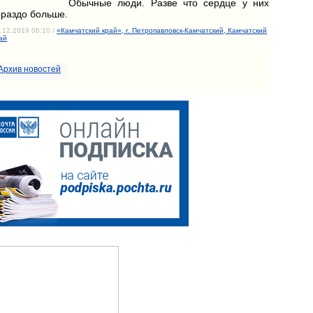
Обычные люди. Разве что сердце у них
ораздо больше.
.12.2019 06:10 /
«Камчатский край», г. Петропавловск-Камчатский, Камчатский
ай
Архив новостей