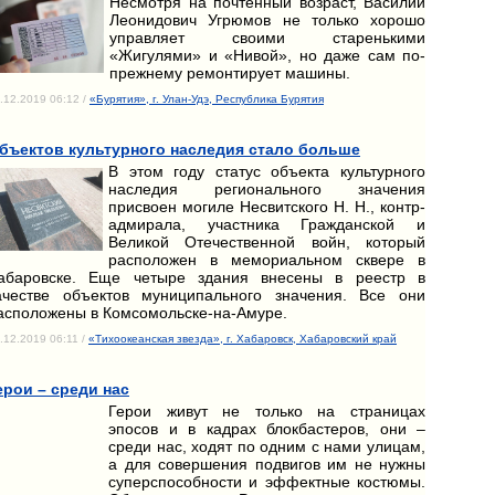
Несмотря на почтенный возраст, Василий
Леонидович Угрюмов не только хорошо
управляет своими старенькими
«Жигулями» и «Нивой», но даже сам по-
прежнему ремонтирует машины.
.12.2019 06:12 /
«Бурятия», г. Улан-Удэ, Республика Бурятия
бъектов культурного наследия стало больше
В этом году статус объекта культурного
наследия регионального значения
присвоен могиле Несвитского Н. Н., контр-
адмирала, участника Гражданской и
Великой Отечественной войн, который
расположен в мемориальном сквере в
абаровске. Еще четыре здания внесены в реестр в
ачестве объектов муниципального значения. Все они
асположены в Комсомольске-на-Амуре.
.12.2019 06:11 /
«Тихоокеанская звезда», г. Хабаровск, Хабаровский край
ерои – среди нас
Герои живут не только на страницах
эпосов и в кадрах блокбастеров, они –
среди нас, ходят по одним с нами улицам,
а для совершения подвигов им не нужны
суперспособности и эффектные костюмы.