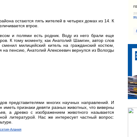
г
20
кр
айона остаются пять жителей в четырех домах из 14. К
еличивается втрое.
есом и полями есть родник. Воду из него брали еще
ов. К тому моменту, как Анатолий Шамгин, автор слов
 сменил милицейский китель на гражданский костюм,
я на пенсию, Анатолий Алексеевич вернулся из Вологды
удов представителями многих научных направлений. И
ен иметь признаки девяти разных животных, что виверны
ев, а древко с изображением животного называется
рной литературой. Нас же интересует частный вопрос:
ьтуре.
Осетия-Алания