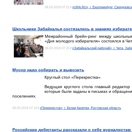
06.03.2019 07:21
/
«URA.RU», г. Екатеринбург, Свердловс
Школьники Забайкалья состязались в знаниях избират
Межрайонный брейн-ринг между школьным
«Дня молодого избирателя» состоялся в Чит
06.03.2019 07:20
/
«Забайкальский рабочий», г. Чита, Заб
Мусор надо собирать и вывозить
Круглый стол «Перекрестка».
Ведущая круглого стола главный редактор 
которые были заданы в письмах и обращения
поселениях.
06.03.2019 07:19
/
«Перекресток», г. Белая Калитва, Ростовская область
Российские дебютанты рассказали о себе журналистам