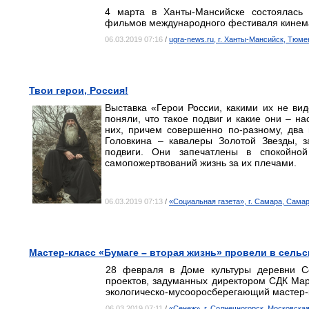
4 марта в Ханты-Мансийске состоялась п
фильмов международного фестиваля кинема
06.03.2019 07:16
/
ugra-news.ru, г. Ханты-Мансийск, Тюме
Твои герои, Россия!
Выставка «Герои России, какими их не ви
поняли, что такое подвиг и какие они – н
них, причем совершенно по-разному, два
Головкина – кавалеры Золотой Звезды, 
подвиги. Они запечатлены в спокойной
самопожертвований жизнь за их плечами.
06.03.2019 07:13
/
«Социальная газета», г. Самара, Сама
Мастер-класс «Бумаге – вторая жизнь» провели в сель
28 февраля в Доме культуры деревни Со
проектов, задуманных директором СДК Ма
экологическо-мусооросберегающий мастер-к
06.03.2019 07:11
/
«Сенеж», г. Солнечногорск, Московска