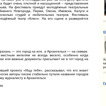
ма будет очень плотной и насыщенной – представления
рыва. На фестиваль приедут молодёжные театральные
 Нижнего Новгорода, Перми, Омска, Ижевска, Калуги и
сколько студий и любительских театров. Фестиваль
лодёжный театр «Ключ». На его сцене и развернётся
20
О
рахань — это город на юге, а Архангельск — на севере.
 местным жителям не всегда весело, особенно когда
ки или важные документы присылают не в тот город на
Х
к
р
вший проекту «Ищу тебя», рассказывал, что его знают
20
Многие авторы писем стабильно путали названия городов
му журналисту в Архангельск.
Г
ва.