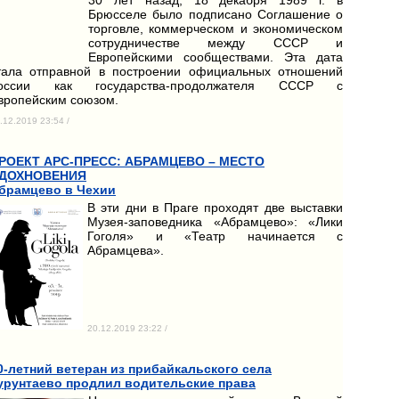
Брюсселе было подписано Соглашение о
торговле, коммерческом и экономическом
сотрудничестве между СССР и
Европейскими сообществами. Эта дата
тала отправной в построении официальных отношений
оссии как государства-продолжателя СССР с
вропейским союзом.
.12.2019 23:54 /
РОЕКТ АРС-ПРЕСС: АБРАМЦЕВО – МЕСТО
ДОХНОВЕНИЯ
брамцево в Чехии
В эти дни в Праге проходят две выставки
Музея-заповедника «Абрамцево»: «Лики
Гоголя» и «Театр начинается с
Абрамцева».
20.12.2019 23:22 /
0-летний ветеран из прибайкальского села
урунтаево продлил водительские права