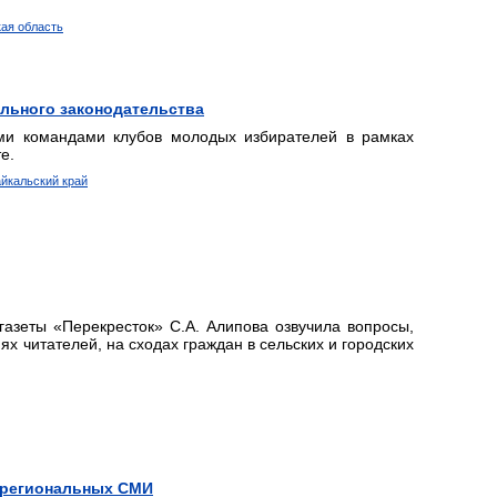
кая область
ельного законодательства
и командами клубов молодых избирателей в рамках
е.
айкальский край
газеты «Перекресток» С.А. Алипова озвучила вопросы,
х читателей, на сходах граждан в сельских и городских
 региональных СМИ