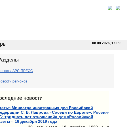
оры
08.08.2026, 13:09
Разделы
Новости АРС-ПРЕСС
овости регионов
оследние новости
татья Министра иностранных дел Российской
едерации С. В. Лаврова «Соседи по Европе». Россия-
С: тридцать лет отношений» для «Российской
азеты», 18 декабря 2019 года
30 лет назад, 18 декабря 1989 г. в