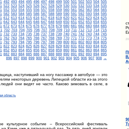
1
492
493
494
495
496
497
498
499
500
501
502
503
504
505
1
522
523
524
525
526
527
528
529
530
531
532
533
534
535
1
552
553
554
555
556
557
558
559
560
561
562
563
564
565
1
582
583
584
585
586
587
588
589
590
591
592
593
594
595
11
612
613
614
615
616
617
618
619
620
621
622
623
624
625
1
642
643
644
645
646
647
648
649
650
651
652
653
654
655
с
1
672
673
674
675
676
677
678
679
680
681
682
683
684
685
Р
01
702
703
704
705
706
707
708
709
710
711
712
713
714
715
Е
1
732
733
734
735
736
737
738
739
740
741
742
743
744
745
1
762
763
764
765
766
767
768
769
770
771
772
773
774
775
20
1
792
793
794
795
796
797
798
799
800
801
802
803
804
805
1
822
823
824
825
826
827
828
829
830
831
832
833
834
835
1
852
853
854
855
856
857
858
859
860
861
862
863
864
865
П
1
882
883
884
885
886
887
888
889
890
891
892
893
894
895
В
896
897
898
899
900
901
902
903
904
905
906
907
908
→
А
щица, наступивший на ногу пассажир в автобусе — это
телям некоторых деревень Липецкой области из-за этого
 людей они видят не часто. Каково зимовать в селе, в
кая область
9
Т
е культурное событие – Всероссийский фестиваль
 на Каме уже в пятнадцатый раз. За пять дней зрители