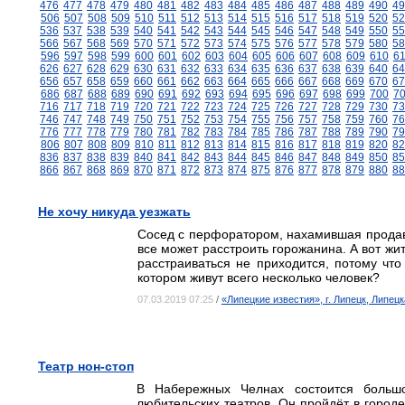
476
477
478
479
480
481
482
483
484
485
486
487
488
489
490
49
506
507
508
509
510
511
512
513
514
515
516
517
518
519
520
52
536
537
538
539
540
541
542
543
544
545
546
547
548
549
550
55
566
567
568
569
570
571
572
573
574
575
576
577
578
579
580
58
596
597
598
599
600
601
602
603
604
605
606
607
608
609
610
6
626
627
628
629
630
631
632
633
634
635
636
637
638
639
640
64
656
657
658
659
660
661
662
663
664
665
666
667
668
669
670
67
686
687
688
689
690
691
692
693
694
695
696
697
698
699
700
7
716
717
718
719
720
721
722
723
724
725
726
727
728
729
730
73
746
747
748
749
750
751
752
753
754
755
756
757
758
759
760
76
776
777
778
779
780
781
782
783
784
785
786
787
788
789
790
79
806
807
808
809
810
811
812
813
814
815
816
817
818
819
820
82
836
837
838
839
840
841
842
843
844
845
846
847
848
849
850
85
866
867
868
869
870
871
872
873
874
875
876
877
878
879
880
88
Не хочу никуда уезжать
Сосед с перфоратором, нахамившая продав
все может расстроить горожанина. А вот жи
расстраиваться не приходится, потому что
котором живут всего несколько человек?
07.03.2019 07:25
/
«Липецкие известия», г. Липецк, Липец
Театр нон-стоп
В Набережных Челнах состоится большо
любительских театров. Он пройдёт в городе