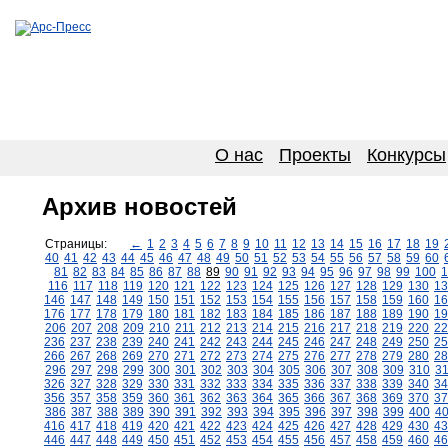
О нас
Проекты
Конкурсы
Архив новостей
Страницы:
←
1
2
3
4
5
6
7
8
9
10
11
12
13
14
15
16
17
18
19
40
41
42
43
44
45
46
47
48
49
50
51
52
53
54
55
56
57
58
59
60
81
82
83
84
85
86
87
88
89
90
91
92
93
94
95
96
97
98
99
100
1
116
117
118
119
120
121
122
123
124
125
126
127
128
129
130
13
146
147
148
149
150
151
152
153
154
155
156
157
158
159
160
16
176
177
178
179
180
181
182
183
184
185
186
187
188
189
190
19
206
207
208
209
210
211
212
213
214
215
216
217
218
219
220
22
236
237
238
239
240
241
242
243
244
245
246
247
248
249
250
25
266
267
268
269
270
271
272
273
274
275
276
277
278
279
280
28
296
297
298
299
300
301
302
303
304
305
306
307
308
309
310
3
326
327
328
329
330
331
332
333
334
335
336
337
338
339
340
34
356
357
358
359
360
361
362
363
364
365
366
367
368
369
370
37
386
387
388
389
390
391
392
393
394
395
396
397
398
399
400
4
416
417
418
419
420
421
422
423
424
425
426
427
428
429
430
43
446
447
448
449
450
451
452
453
454
455
456
457
458
459
460
46