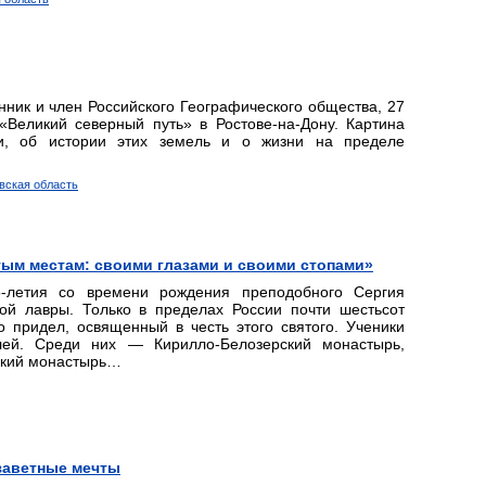
нник и член Российского Географического общества, 27
Великий северный путь» в Ростове-на-Дону. Картина
ри, об истории этих земель и о жизни на пределе
овская область
тым местам: своими глазами и своими стопами»
5-летия со времени рождения преподобного Сергия
вой лавры. Только в пределах России почти шестьсот
 придел, освященный в честь этого святого. Ученики
лей. Среди них — Кирилло-Белозерский монастырь,
ский монастырь…
заветные мечты