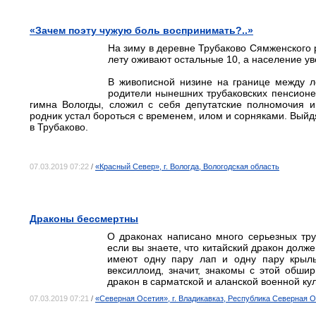
«Зачем поэту чужую боль воспринимать?..»
На зиму в деревне Трубаково Сямженского р
лету оживают остальные 10, а население ув
В живописной низине на границе между л
родители нынешних трубаковских пенсионер
гимна Вологды, сложил с себя депутатские полномочия и
родник устал бороться с временем, илом и сорняками. Выйд
в Трубаково.
07.03.2019 07:22
/
«Красный Север», г. Вологда, Вологодская область
Драконы бессмертны
О драконах написано много серьезных тр
если вы знаете, что китайский дракон долж
имеют одну пару лап и одну пару крыль
вексиллоид, значит, знакомы с этой обши
дракон в сарматской и аланской военной кул
07.03.2019 07:21
/
«Северная Осетия», г. Владикавказ, Республика Северная 