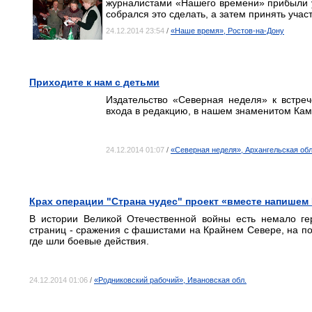
журналистами «Нашего времени» прибыли уж
собрался это сделать, а затем принять уча
24.12.2014 23:54
/
«Наше время», Ростов-на-Дону
Приходите к нам с детьми
Издательство «Северная неделя» к встреч
входа в редакцию, в нашем знаменитом Кам
24.12.2014 01:07
/
«Северная неделя», Архангельская обл
Крах операции "Страна чудес" проект «вместе напише
В истории Великой Отечественной войны есть немало гер
страниц - сражения с фашистами на Крайнем Севере, на по
где шли боевые действия.
24.12.2014 01:06
/
«Родниковский рабочий», Ивановская обл.