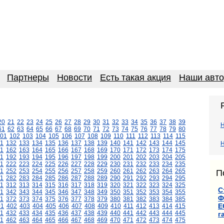
Партнеры
Новости
Есть такая акция
Наши авт
20
21
22
23
24
25
26
27
28
29
30
31
32
33
34
35
36
37
38
39
61
62
63
64
65
66
67
68
69
70
71
72
73
74
75
76
77
78
79
80
01
102
103
104
105
106
107
108
109
110
111
112
113
114
115
1
132
133
134
135
136
137
138
139
140
141
142
143
144
145
Н
1
162
163
164
165
166
167
168
169
170
171
172
173
174
175
1
192
193
194
195
196
197
198
199
200
201
202
203
204
205
1
222
223
224
225
226
227
228
229
230
231
232
233
234
235
1
252
253
254
255
256
257
258
259
260
261
262
263
264
265
П
1
282
283
284
285
286
287
288
289
290
291
292
293
294
295
11
312
313
314
315
316
317
318
319
320
321
322
323
324
325
С
1
342
343
344
345
346
347
348
349
350
351
352
353
354
355
Ф
1
372
373
374
375
376
377
378
379
380
381
382
383
384
385
Е
01
402
403
404
405
406
407
408
409
410
411
412
413
414
415
1
432
433
434
435
436
437
438
439
440
441
442
443
444
445
г
1
462
463
464
465
466
467
468
469
470
471
472
473
474
475