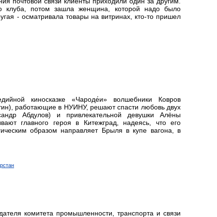
ия почтовой связи клиенты приходили один за другим.
о клуба, потом зашла женщина, которой надо было
угая - осматривала товары на витринах, кто-то пришел
едийной киносказке «Чароде́и» волшебники Ковров
тин), работающие в НУИНУ, решают спасти любовь двух
андр Абдулов) и привлекательной девушки Алёны
вают главного героя в Китежград, надеясь, что его
гическим образом направляет Брыля в купе вагона, в
арстан
дателя комитета промышленности, транспорта и связи