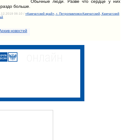
Обычные люди. Разве что сердце у них
ораздо больше.
.12.2019 06:10 /
«Камчатский край», г. Петропавловск-Камчатский, Камчатский
ай
Архив новостей