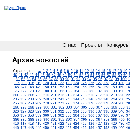
О нас
Проекты
Конкурсы
Архив новостей
Страницы:
←
1
2
3
4
5
6
7
8
9
10
11
12
13
14
15
16
17
18
19
40
41
42
43
44
45
46
47
48
49
50
51
52
53
54
55
56
57
58
59
60
81
82
83
84
85
86
87
88
89
90
91
92
93
94
95
96
97
98
99
100
1
116
117
118
119
120
121
122
123
124
125
126
127
128
129
130
13
146
147
148
149
150
151
152
153
154
155
156
157
158
159
160
16
176
177
178
179
180
181
182
183
184
185
186
187
188
189
190
19
206
207
208
209
210
211
212
213
214
215
216
217
218
219
220
22
236
237
238
239
240
241
242
243
244
245
246
247
248
249
250
25
266
267
268
269
270
271
272
273
274
275
276
277
278
279
280
28
296
297
298
299
300
301
302
303
304
305
306
307
308
309
310
3
326
327
328
329
330
331
332
333
334
335
336
337
338
339
340
34
356
357
358
359
360
361
362
363
364
365
366
367
368
369
370
37
386
387
388
389
390
391
392
393
394
395
396
397
398
399
400
4
416
417
418
419
420
421
422
423
424
425
426
427
428
429
430
43
446
447
448
449
450
451
452
453
454
455
456
457
458
459
460
46