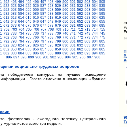
1
492
493
494
495
496
497
498
499
500
501
502
503
504
505
1
522
523
524
525
526
527
528
529
530
531
532
533
534
535
1
552
553
554
555
556
557
558
559
560
561
562
563
564
565
1
582
583
584
585
586
587
588
589
590
591
592
593
594
595
11
612
613
614
615
616
617
618
619
620
621
622
623
624
625
1
642
643
644
645
646
647
648
649
650
651
652
653
654
655
с
1
672
673
674
675
676
677
678
679
680
681
682
683
684
685
Р
01
702
703
704
705
706
707
708
709
710
711
712
713
714
715
Е
1
732
733
734
735
736
737
738
739
740
741
742
743
744
745
1
762
763
764
765
766
767
768
769
770
771
772
773
774
775
20
1
792
793
794
795
796
797
798
799
800
801
802
803
804
805
1
822
823
824
825
826
827
828
829
830
831
832
833
834
835
1
852
853
854
855
856
857
858
859
860
861
862
863
864
865
П
1
882
883
884
885
886
887
888
889
890
891
892
893
894
895
В
896
897
898
899
900
901
902
903
904
905
906
907
908
→
А
вещении социально-трудовых вопросов
тала победителем конкурса на лучшее освещение
й информации. Газета отмечена в номинации «Лучшее
.
оссии
9
го фестиваля» - ежегодного телешоу центрального
Т
у журналистов всего три недели.