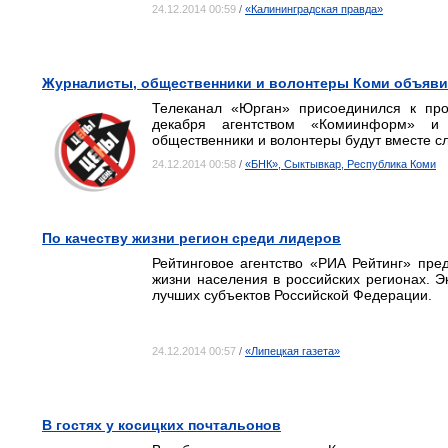
24.12.2014 00:59
/
«Калининградская правда»
Журналисты, общественники и волонтеры Коми объяви
Телеканал «Юрган» присоединился к про
декабря агентством «Комиинформ» и 
общественники и волонтеры будут вместе с
24.12.2014 00:58
/
«БНК», Сыктывкар, Республика Коми
По качеству жизни регион среди лидеров
Рейтинговое агентство «РИА Рейтинг» пред
жизни населения в российских регионах. Э
лучших субъектов Российской Федерации.
24.12.2014 00:57
/
«Липецкая газета»
В гостях у косицких почтальонов