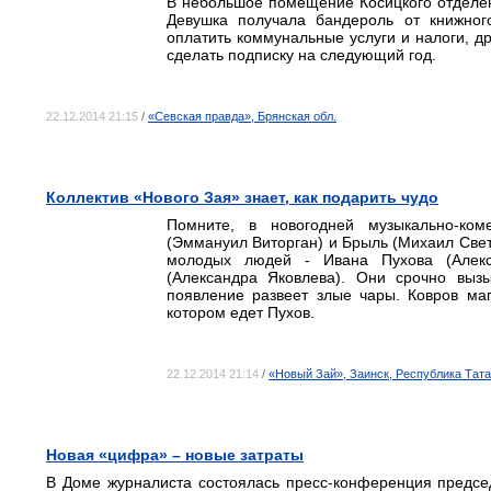
В небольшое помещение Косицкого отделен
Девушка получала бандероль от книжног
оплатить коммунальные услуги и налоги, др
сделать подписку на следующий год.
22.12.2014 21:15
/
«Севская правда», Брянская обл.
Коллектив «Нового Зая» знает, как подарить чудо
Помните, в новогодней музыкально-ком
(Эммануил Виторган) и Брыль (Михаил Све
молодых людей - Ивана Пухова (Алекс
(Александра Яковлева). Они срочно вызы
появление развеет злые чары. Ковров ма
котором едет Пухов.
22.12.2014 21:14
/
«Новый Зай», Заинск, Республика Тат
Новая «цифра» – новые затраты
В Доме журналиста состоялась пресс-конференция предсе