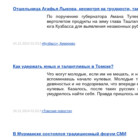
Отшельница Агафья Лыкова, несмотря на трудности, та
По поручению губернатора Амана Туле
вертолетом продукты на зиму глава Ташта
юга Кузбасса для выявления незаконных руб
24.12.2014 01:03
/
«Кузбасс», Кемерово
Как удержать юных и талантливых в Томске?
Что могут молодые, если им не мешать, и на
вспоминаешь начало нулевых. Молодые то
девяностых и не подозревали, что впереди
нулевых. Казалось, после таких русских
умудрилось найти себя. Правда пришлось н
24.12.2014 01:02
/
«Томские новости»
В Мурманске состоялся традиционный форум СМИ