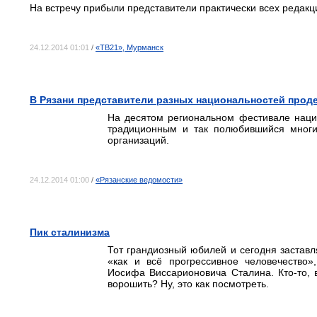
На встречу прибыли представители практически всех редакци
24.12.2014 01:01
/
«ТВ21», Мурманск
В Рязани представители разных национальностей прод
На десятом региональном фестивале наци
традиционным и так полюбившийся мног
организаций.
24.12.2014 01:00
/
«Рязанские ведомости»
Пик сталинизма
Тот грандиозный юбилей и сегодня заставл
«как и всё прогрессивное человечество
Иосифа Виссарионовича Сталина. Кто-то, 
ворошить? Ну, это как посмотреть.