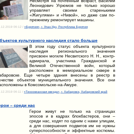
Несмотря на почтенный возраст, Василий
Леонидович Угрюмов не только хорошо
управляет своими старенькими
«Жигулями» и «Нивой», но даже сам по-
прежнему ремонтирует машины.
.12.2019 06:12 /
«Бурятия», г. Улан-Удэ, Республика Бурятия
бъектов культурного наследия стало больше
В этом году статус объекта культурного
наследия регионального значения
присвоен могиле Несвитского Н. Н., контр-
адмирала, участника Гражданской и
Великой Отечественной войн, который
расположен в мемориальном сквере в
абаровске. Еще четыре здания внесены в реестр в
ачестве объектов муниципального значения. Все они
асположены в Комсомольске-на-Амуре.
.12.2019 06:11 /
«Тихоокеанская звезда», г. Хабаровск, Хабаровский край
ерои – среди нас
Герои живут не только на страницах
эпосов и в кадрах блокбастеров, они –
среди нас, ходят по одним с нами улицам,
а для совершения подвигов им не нужны
суперспособности и эффектные костюмы.