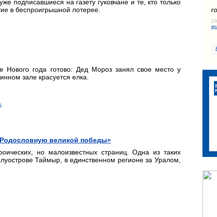
е подписавшиеся на газету гуковчане и те, кто только
г
стие в беспроигрышной лотерее.
20
кр
е Нового года готово: Дед Мороз занял свое место у
инном зале красуется елка.
.
м Родословную великой победы»
оических, но малоизвестных страниц. Одна из таких
луострове Таймыр, в единственном регионе за Уралом,