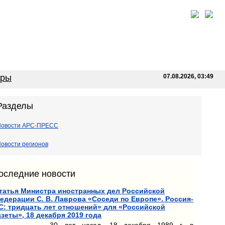
оры
07.08.2026, 03:49
Разделы
Новости АРС-ПРЕСС
овости регионов
оследние новости
татья Министра иностранных дел Российской
едерации С. В. Лаврова «Соседи по Европе». Россия-
С: тридцать лет отношений» для «Российской
азеты», 18 декабря 2019 года
30 лет назад, 18 декабря 1989 г. в