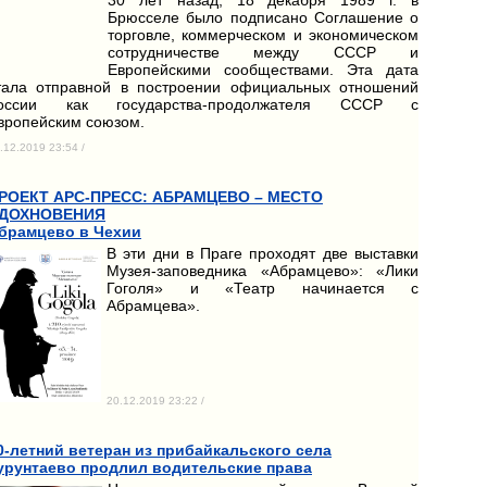
Брюсселе было подписано Соглашение о
торговле, коммерческом и экономическом
сотрудничестве между СССР и
Европейскими сообществами. Эта дата
тала отправной в построении официальных отношений
оссии как государства-продолжателя СССР с
вропейским союзом.
.12.2019 23:54 /
РОЕКТ АРС-ПРЕСС: АБРАМЦЕВО – МЕСТО
ДОХНОВЕНИЯ
брамцево в Чехии
В эти дни в Праге проходят две выставки
Музея-заповедника «Абрамцево»: «Лики
Гоголя» и «Театр начинается с
Абрамцева».
20.12.2019 23:22 /
0-летний ветеран из прибайкальского села
урунтаево продлил водительские права