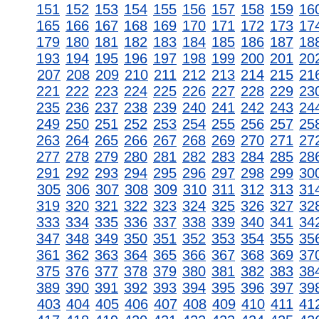
151
152
153
154
155
156
157
158
159
16
165
166
167
168
169
170
171
172
173
17
179
180
181
182
183
184
185
186
187
18
193
194
195
196
197
198
199
200
201
20
207
208
209
210
211
212
213
214
215
21
221
222
223
224
225
226
227
228
229
23
235
236
237
238
239
240
241
242
243
24
249
250
251
252
253
254
255
256
257
25
263
264
265
266
267
268
269
270
271
27
277
278
279
280
281
282
283
284
285
28
291
292
293
294
295
296
297
298
299
30
305
306
307
308
309
310
311
312
313
31
319
320
321
322
323
324
325
326
327
32
333
334
335
336
337
338
339
340
341
34
347
348
349
350
351
352
353
354
355
35
361
362
363
364
365
366
367
368
369
37
375
376
377
378
379
380
381
382
383
38
389
390
391
392
393
394
395
396
397
39
403
404
405
406
407
408
409
410
411
41