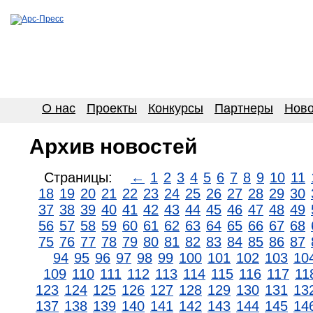
О нас
Проекты
Конкурсы
Партнеры
Ново
Архив новостей
Страницы:
←
1
2
3
4
5
6
7
8
9
10
11
18
19
20
21
22
23
24
25
26
27
28
29
30
37
38
39
40
41
42
43
44
45
46
47
48
49
56
57
58
59
60
61
62
63
64
65
66
67
68
75
76
77
78
79
80
81
82
83
84
85
86
87
94
95
96
97
98
99
100
101
102
103
10
109
110
111
112
113
114
115
116
117
11
123
124
125
126
127
128
129
130
131
13
137
138
139
140
141
142
143
144
145
14