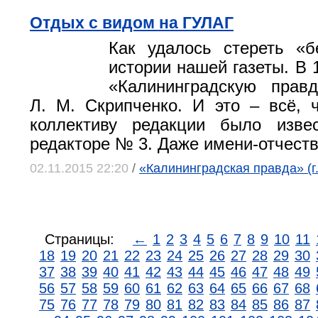
Отдых с видом на ГУЛАГ
Как удалось стереть «б
истории нашей газеты. В 
«Калининградскую правд
Л. М. Скрипченко. И это – всё,
коллективу редакции было изв
редакторе № 3. Даже имени-отчеств
02.11.2015 22:20
/
«Калининградская правда» (г
Страницы:
←
1
2
3
4
5
6
7
8
9
10
11
18
19
20
21
22
23
24
25
26
27
28
29
30
37
38
39
40
41
42
43
44
45
46
47
48
49
56
57
58
59
60
61
62
63
64
65
66
67
68
75
76
77
78
79
80
81
82
83
84
85
86
87