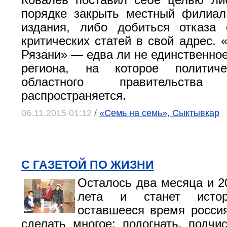
Ковалев поставил себе целью ли
порядке закрыть местный филиал
издания, либо добиться отказа 
критических статей в свой адрес. 
Рязани» — едва ли не единственно
региона, на которое политиче
областного правительст
распространяется.
06.11.2015 01:12
/
«Семь на семь», Сыктывкар
С ГАЗЕТОЙ ПО ЖИЗНИ
Осталось два месяца и 20
лета и станет исто
оставшееся время росси
сделать многое: подогнать, подчис