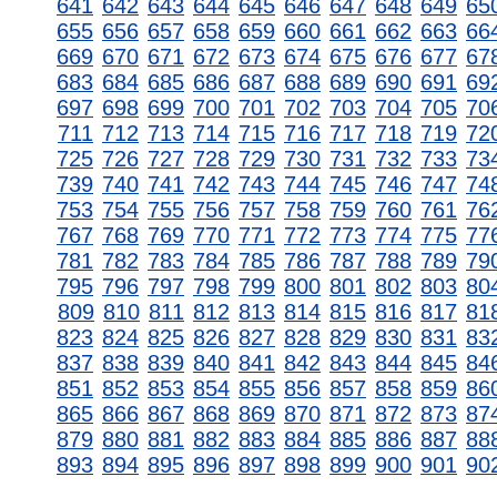
641
642
643
644
645
646
647
648
649
65
655
656
657
658
659
660
661
662
663
66
669
670
671
672
673
674
675
676
677
67
683
684
685
686
687
688
689
690
691
69
697
698
699
700
701
702
703
704
705
70
711
712
713
714
715
716
717
718
719
72
725
726
727
728
729
730
731
732
733
73
739
740
741
742
743
744
745
746
747
74
753
754
755
756
757
758
759
760
761
76
767
768
769
770
771
772
773
774
775
77
781
782
783
784
785
786
787
788
789
79
795
796
797
798
799
800
801
802
803
80
809
810
811
812
813
814
815
816
817
81
823
824
825
826
827
828
829
830
831
83
837
838
839
840
841
842
843
844
845
84
851
852
853
854
855
856
857
858
859
86
865
866
867
868
869
870
871
872
873
87
879
880
881
882
883
884
885
886
887
88
893
894
895
896
897
898
899
900
901
90