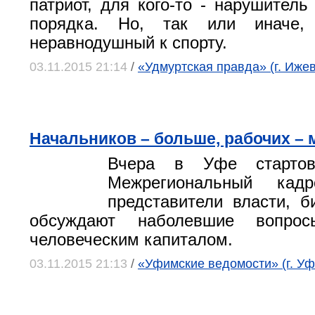
патриот, для кого-то - нарушитель
порядка. Но, так или иначе, 
неравнодушный к спорту.
03.11.2015 21:14
/
«Удмуртская правда» (г. Ижев
Начальников – больше, рабочих –
Вчера в Уфе стартов
Межрегиональный кад
представители власти, б
обсуждают наболевшие вопрос
человеческим капиталом.
03.11.2015 21:13
/
«Уфимские ведомости» (г. Уф