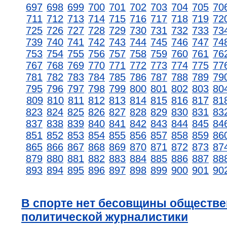
697
698
699
700
701
702
703
704
705
70
711
712
713
714
715
716
717
718
719
72
725
726
727
728
729
730
731
732
733
73
739
740
741
742
743
744
745
746
747
74
753
754
755
756
757
758
759
760
761
76
767
768
769
770
771
772
773
774
775
77
781
782
783
784
785
786
787
788
789
79
795
796
797
798
799
800
801
802
803
80
809
810
811
812
813
814
815
816
817
81
823
824
825
826
827
828
829
830
831
83
837
838
839
840
841
842
843
844
845
84
851
852
853
854
855
856
857
858
859
86
865
866
867
868
869
870
871
872
873
87
879
880
881
882
883
884
885
886
887
88
893
894
895
896
897
898
899
900
901
90
В спорте нет бесовщины обществе
политической журналистики