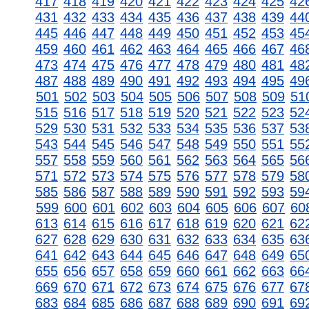
417
418
419
420
421
422
423
424
425
42
431
432
433
434
435
436
437
438
439
44
445
446
447
448
449
450
451
452
453
45
459
460
461
462
463
464
465
466
467
46
473
474
475
476
477
478
479
480
481
48
487
488
489
490
491
492
493
494
495
49
501
502
503
504
505
506
507
508
509
51
515
516
517
518
519
520
521
522
523
52
529
530
531
532
533
534
535
536
537
53
543
544
545
546
547
548
549
550
551
55
557
558
559
560
561
562
563
564
565
56
571
572
573
574
575
576
577
578
579
58
585
586
587
588
589
590
591
592
593
59
599
600
601
602
603
604
605
606
607
60
613
614
615
616
617
618
619
620
621
62
627
628
629
630
631
632
633
634
635
63
641
642
643
644
645
646
647
648
649
65
655
656
657
658
659
660
661
662
663
66
669
670
671
672
673
674
675
676
677
67
683
684
685
686
687
688
689
690
691
69