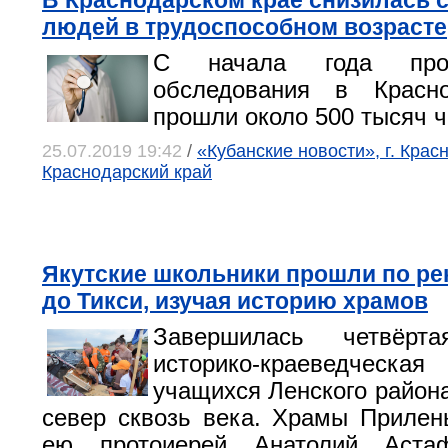
В Краснодарском крае снизилась 
людей в трудоспособном возрасте
С начала года проф
обследования в Красн
прошли около 500 тысяч ч
25.07.2019 19:42
/
«Кубанские новости», г. Крас
Краснодарский край
Якутские школьники прошли по рек
до Тикси, изучая историю храмов
Завершилась четвёр
историко-краеведческ
учащихся Ленского района
север сквозь века. Храмы Прилен
ею протоиерей Анатолий Астаф