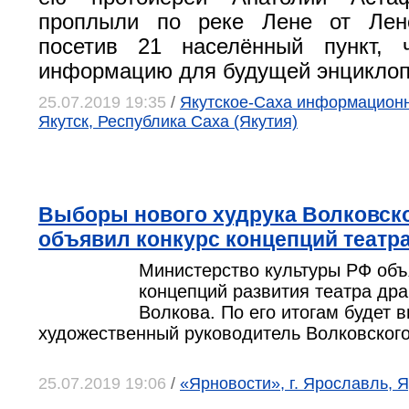
проплыли по реке Лене от Лен
посетив 21 населённый пункт, 
информацию для будущей энциклоп
25.07.2019 19:35
/
Якутское-Саха информационно
Якутск, Республика Саха (Якутия)
Выборы нового худрука Волковско
объявил конкурс концепций театр
Министерство культуры РФ объ
концепций развития театра др
Волкова. По его итогам будет 
художественный руководитель Волковского
25.07.2019 19:06
/
«Ярновости», г. Ярославль, 