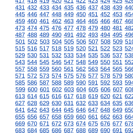
417
418
419
420
421
422
423
424
425
42
431
432
433
434
435
436
437
438
439
44
445
446
447
448
449
450
451
452
453
45
459
460
461
462
463
464
465
466
467
46
473
474
475
476
477
478
479
480
481
48
487
488
489
490
491
492
493
494
495
49
501
502
503
504
505
506
507
508
509
51
515
516
517
518
519
520
521
522
523
52
529
530
531
532
533
534
535
536
537
53
543
544
545
546
547
548
549
550
551
55
557
558
559
560
561
562
563
564
565
56
571
572
573
574
575
576
577
578
579
58
585
586
587
588
589
590
591
592
593
59
599
600
601
602
603
604
605
606
607
60
613
614
615
616
617
618
619
620
621
62
627
628
629
630
631
632
633
634
635
63
641
642
643
644
645
646
647
648
649
65
655
656
657
658
659
660
661
662
663
66
669
670
671
672
673
674
675
676
677
67
683
684
685
686
687
688
689
690
691
69