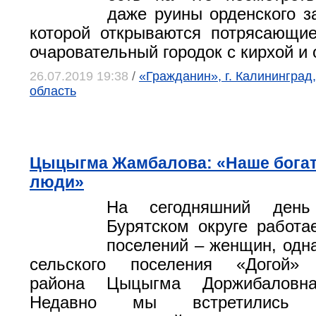
даже руины орденского за
которой открываются потрясающи
очаровательный городок с кирхой и 
26.07.2019 19:38
/
«Гражданин», г. Калининград
область
Цыцыгма Жамбалова: «Наше богатс
люди»
На сегодняшний день
Бурятском округе работа
поселений – женщин, одна
сельского поселения «Догой» 
района Цыцыгма Доржибаловн
Недавно мы встретились