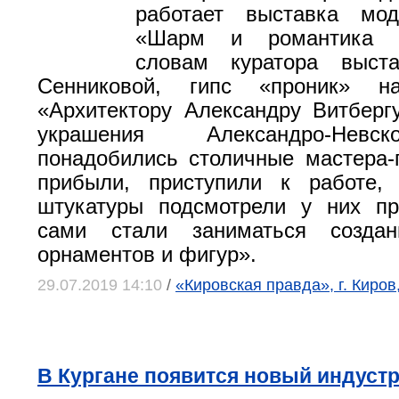
работает выставка мод
«Шарм и романтика с
словам куратора выст
Сенниковой, гипс «проник» н
«Архитектору Александру Витберг
украшения Александро-Невс
понадобились столичные мастера-
прибыли, приступили к работе,
штукатуры подсмотрели у них п
сами стали заниматься создан
орнаментов и фигур».
29.07.2019 14:10
/
«Кировская правда», г. Киров
В Кургане появится новый индуст