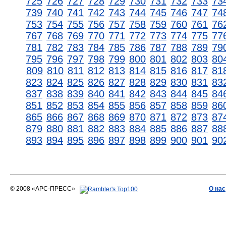
725
726
727
728
729
730
731
732
733
73
739
740
741
742
743
744
745
746
747
74
753
754
755
756
757
758
759
760
761
76
767
768
769
770
771
772
773
774
775
77
781
782
783
784
785
786
787
788
789
79
795
796
797
798
799
800
801
802
803
80
809
810
811
812
813
814
815
816
817
81
823
824
825
826
827
828
829
830
831
83
837
838
839
840
841
842
843
844
845
84
851
852
853
854
855
856
857
858
859
86
865
866
867
868
869
870
871
872
873
87
879
880
881
882
883
884
885
886
887
88
893
894
895
896
897
898
899
900
901
90
© 2008 «АРС-ПРЕСС»
О нас
АРС-ПРЕСС
О воде 