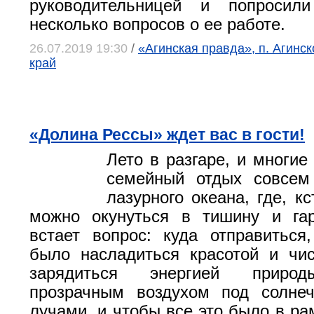
руководительницей и попросил
несколько вопросов о ее работе.
26.07.2019 19:30
/
«Агинская правда», п. Агинс
край
«Долина Рессы» ждет вас в гости!
Лето в разгаре, и многие
семейный отдых совсем
лазурного океана, где, кс
можно окунуться в тишину и га
встает вопрос: куда отправитьс
было насладиться красотой и чис
зарядиться энергией природ
прозрачным воздухом под солне
лучами, и чтобы все это было в ра