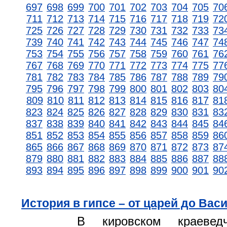
697
698
699
700
701
702
703
704
705
70
711
712
713
714
715
716
717
718
719
72
725
726
727
728
729
730
731
732
733
73
739
740
741
742
743
744
745
746
747
74
753
754
755
756
757
758
759
760
761
76
767
768
769
770
771
772
773
774
775
77
781
782
783
784
785
786
787
788
789
79
795
796
797
798
799
800
801
802
803
80
809
810
811
812
813
814
815
816
817
81
823
824
825
826
827
828
829
830
831
83
837
838
839
840
841
842
843
844
845
84
851
852
853
854
855
856
857
858
859
86
865
866
867
868
869
870
871
872
873
87
879
880
881
882
883
884
885
886
887
88
893
894
895
896
897
898
899
900
901
90
История в гипсе – от царей до Вас
В кировском краевед