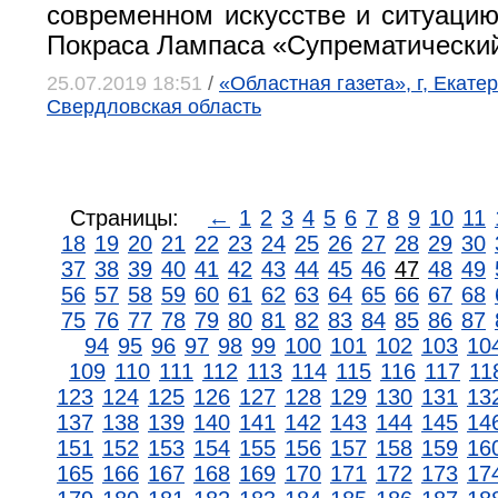
современном искусстве и ситуацию
Покраса Лампаса «Супрематический
25.07.2019 18:51
/
«Областная газета», г, Екатер
Свердловская область
Страницы:
←
1
2
3
4
5
6
7
8
9
10
11
18
19
20
21
22
23
24
25
26
27
28
29
30
37
38
39
40
41
42
43
44
45
46
47
48
49
56
57
58
59
60
61
62
63
64
65
66
67
68
75
76
77
78
79
80
81
82
83
84
85
86
87
94
95
96
97
98
99
100
101
102
103
10
109
110
111
112
113
114
115
116
117
11
123
124
125
126
127
128
129
130
131
13
137
138
139
140
141
142
143
144
145
14
151
152
153
154
155
156
157
158
159
16
165
166
167
168
169
170
171
172
173
17