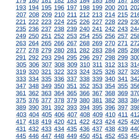
179
180
181
182
183
184
185
186
187
18
193
194
195
196
197
198
199
200
201
20
207
208
209
210
211
212
213
214
215
21
221
222
223
224
225
226
227
228
229
23
235
236
237
238
239
240
241
242
243
24
249
250
251
252
253
254
255
256
257
25
263
264
265
266
267
268
269
270
271
27
277
278
279
280
281
282
283
284
285
28
291
292
293
294
295
296
297
298
299
30
305
306
307
308
309
310
311
312
313
31
319
320
321
322
323
324
325
326
327
32
333
334
335
336
337
338
339
340
341
34
347
348
349
350
351
352
353
354
355
35
361
362
363
364
365
366
367
368
369
37
375
376
377
378
379
380
381
382
383
38
389
390
391
392
393
394
395
396
397
39
403
404
405
406
407
408
409
410
411
41
417
418
419
420
421
422
423
424
425
42
431
432
433
434
435
436
437
438
439
44
445
446
447
448
449
450
451
452
453
45