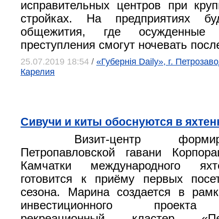
исправительных центров при кру
стройках. На предприятиях бу
общежития, где осужденные 
преступления смогут ночевать посл
25.07.2019 18:54
/
«Губернiя Daily», г. Петрозав
Карелия
Сивучи и киты обоснуются в яхтен
Визит-центр форм
Петропавловской гавани Корпора
Камчатки международного яхт
готовится к приёму первых посе
сезона. Марина создается в рам
инвестиционного проекта 
рекреационный кластер «Пет