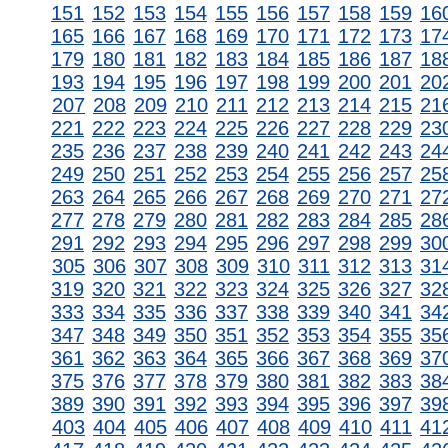
151
152
153
154
155
156
157
158
159
16
165
166
167
168
169
170
171
172
173
17
179
180
181
182
183
184
185
186
187
18
193
194
195
196
197
198
199
200
201
20
207
208
209
210
211
212
213
214
215
21
221
222
223
224
225
226
227
228
229
23
235
236
237
238
239
240
241
242
243
24
249
250
251
252
253
254
255
256
257
25
263
264
265
266
267
268
269
270
271
27
277
278
279
280
281
282
283
284
285
28
291
292
293
294
295
296
297
298
299
30
305
306
307
308
309
310
311
312
313
31
319
320
321
322
323
324
325
326
327
32
333
334
335
336
337
338
339
340
341
34
347
348
349
350
351
352
353
354
355
35
361
362
363
364
365
366
367
368
369
37
375
376
377
378
379
380
381
382
383
38
389
390
391
392
393
394
395
396
397
39
403
404
405
406
407
408
409
410
411
41