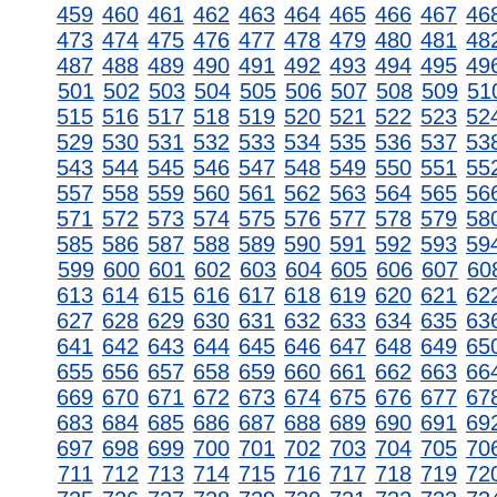
459
460
461
462
463
464
465
466
467
46
473
474
475
476
477
478
479
480
481
48
487
488
489
490
491
492
493
494
495
49
501
502
503
504
505
506
507
508
509
51
515
516
517
518
519
520
521
522
523
52
529
530
531
532
533
534
535
536
537
53
543
544
545
546
547
548
549
550
551
55
557
558
559
560
561
562
563
564
565
56
571
572
573
574
575
576
577
578
579
58
585
586
587
588
589
590
591
592
593
59
599
600
601
602
603
604
605
606
607
60
613
614
615
616
617
618
619
620
621
62
627
628
629
630
631
632
633
634
635
63
641
642
643
644
645
646
647
648
649
65
655
656
657
658
659
660
661
662
663
66
669
670
671
672
673
674
675
676
677
67
683
684
685
686
687
688
689
690
691
69
697
698
699
700
701
702
703
704
705
70
711
712
713
714
715
716
717
718
719
72