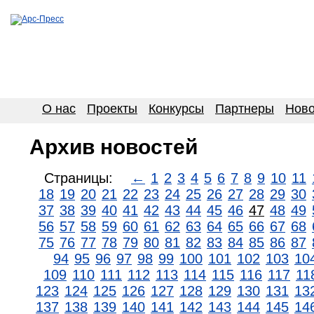
О нас
Проекты
Конкурсы
Партнеры
Ново
Архив новостей
Страницы:
←
1
2
3
4
5
6
7
8
9
10
11
18
19
20
21
22
23
24
25
26
27
28
29
30
37
38
39
40
41
42
43
44
45
46
47
48
49
56
57
58
59
60
61
62
63
64
65
66
67
68
75
76
77
78
79
80
81
82
83
84
85
86
87
94
95
96
97
98
99
100
101
102
103
10
109
110
111
112
113
114
115
116
117
11
123
124
125
126
127
128
129
130
131
13
137
138
139
140
141
142
143
144
145
14