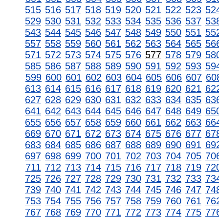
515
516
517
518
519
520
521
522
523
52
529
530
531
532
533
534
535
536
537
53
543
544
545
546
547
548
549
550
551
55
557
558
559
560
561
562
563
564
565
56
571
572
573
574
575
576
577
578
579
58
585
586
587
588
589
590
591
592
593
59
599
600
601
602
603
604
605
606
607
60
613
614
615
616
617
618
619
620
621
62
627
628
629
630
631
632
633
634
635
63
641
642
643
644
645
646
647
648
649
65
655
656
657
658
659
660
661
662
663
66
669
670
671
672
673
674
675
676
677
67
683
684
685
686
687
688
689
690
691
69
697
698
699
700
701
702
703
704
705
70
711
712
713
714
715
716
717
718
719
72
725
726
727
728
729
730
731
732
733
73
739
740
741
742
743
744
745
746
747
74
753
754
755
756
757
758
759
760
761
76
767
768
769
770
771
772
773
774
775
77