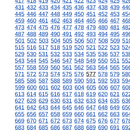
417
418
419
420
421
422
423
424
425
42
431
432
433
434
435
436
437
438
439
44
445
446
447
448
449
450
451
452
453
45
459
460
461
462
463
464
465
466
467
46
473
474
475
476
477
478
479
480
481
48
487
488
489
490
491
492
493
494
495
49
501
502
503
504
505
506
507
508
509
51
515
516
517
518
519
520
521
522
523
52
529
530
531
532
533
534
535
536
537
53
543
544
545
546
547
548
549
550
551
55
557
558
559
560
561
562
563
564
565
56
571
572
573
574
575
576
577
578
579
58
585
586
587
588
589
590
591
592
593
59
599
600
601
602
603
604
605
606
607
60
613
614
615
616
617
618
619
620
621
62
627
628
629
630
631
632
633
634
635
63
641
642
643
644
645
646
647
648
649
65
655
656
657
658
659
660
661
662
663
66
669
670
671
672
673
674
675
676
677
67
683
684
685
686
687
688
689
690
691
69