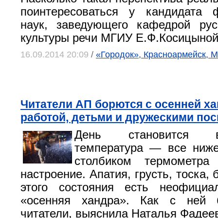
поинтересоваться у кандидата ф
наук, заведующего кафедрой рус
культуры речи МГИУ Е.Ф.Косицыной
16.09.2014 20:09
/
«Городок», Красноармейск, М
Читатели АП борются с осенней х
работой, детьми и дружескими по
День становится в
температура — все ниже
столбиком термометра
настроение. Апатия, грусть, тоска,
этого состояния есть неофициа
«осенняя хандра». Как с ней 
читатели, выяснила Наталья Фадее