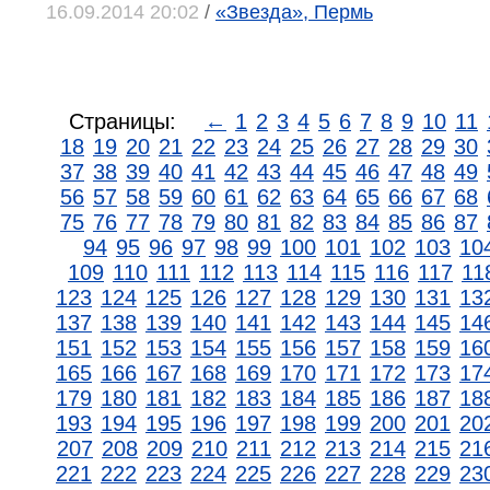
16.09.2014 20:02
/
«Звезда», Пермь
Страницы:
←
1
2
3
4
5
6
7
8
9
10
11
18
19
20
21
22
23
24
25
26
27
28
29
30
37
38
39
40
41
42
43
44
45
46
47
48
49
56
57
58
59
60
61
62
63
64
65
66
67
68
75
76
77
78
79
80
81
82
83
84
85
86
87
94
95
96
97
98
99
100
101
102
103
10
109
110
111
112
113
114
115
116
117
11
123
124
125
126
127
128
129
130
131
13
137
138
139
140
141
142
143
144
145
14
151
152
153
154
155
156
157
158
159
16
165
166
167
168
169
170
171
172
173
17
179
180
181
182
183
184
185
186
187
18
193
194
195
196
197
198
199
200
201
20
207
208
209
210
211
212
213
214
215
21
221
222
223
224
225
226
227
228
229
23