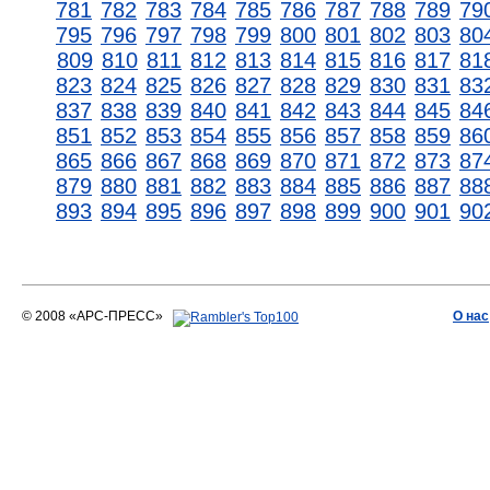
781
782
783
784
785
786
787
788
789
79
795
796
797
798
799
800
801
802
803
80
809
810
811
812
813
814
815
816
817
81
823
824
825
826
827
828
829
830
831
83
837
838
839
840
841
842
843
844
845
84
851
852
853
854
855
856
857
858
859
86
865
866
867
868
869
870
871
872
873
87
879
880
881
882
883
884
885
886
887
88
893
894
895
896
897
898
899
900
901
90
© 2008 «АРС-ПРЕСС»
О нас
АРС-ПРЕСС
О воде 