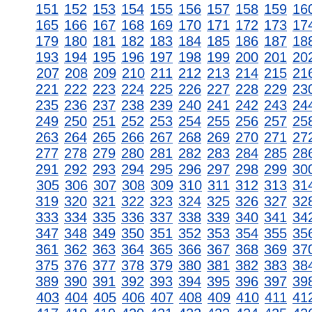
151
152
153
154
155
156
157
158
159
16
165
166
167
168
169
170
171
172
173
17
179
180
181
182
183
184
185
186
187
18
193
194
195
196
197
198
199
200
201
20
207
208
209
210
211
212
213
214
215
21
221
222
223
224
225
226
227
228
229
23
235
236
237
238
239
240
241
242
243
24
249
250
251
252
253
254
255
256
257
25
263
264
265
266
267
268
269
270
271
27
277
278
279
280
281
282
283
284
285
28
291
292
293
294
295
296
297
298
299
30
305
306
307
308
309
310
311
312
313
31
319
320
321
322
323
324
325
326
327
32
333
334
335
336
337
338
339
340
341
34
347
348
349
350
351
352
353
354
355
35
361
362
363
364
365
366
367
368
369
37
375
376
377
378
379
380
381
382
383
38
389
390
391
392
393
394
395
396
397
39
403
404
405
406
407
408
409
410
411
41