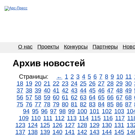
О нас
Проекты
Конкурсы
Партнеры
Ново
Архив новостей
Страницы:
←
1
2
3
4
5
6
7
8
9
10
11
18
19
20
21
22
23
24
25
26
27
28
29
30
37
38
39
40
41
42
43
44
45
46
47
48
49
56
57
58
59
60
61
62
63
64
65
66
67
68
75
76
77
78
79
80
81
82
83
84
85
86
87
94
95
96
97
98
99
100
101
102
103
10
109
110
111
112
113
114
115
116
117
11
123
124
125
126
127
128
129
130
131
13
137
138
139
140
141
142
143
144
145
14