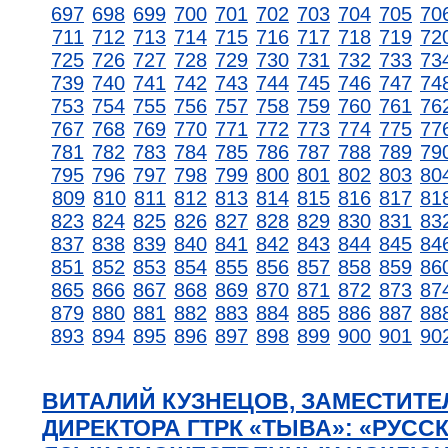
697
698
699
700
701
702
703
704
705
70
711
712
713
714
715
716
717
718
719
72
725
726
727
728
729
730
731
732
733
73
739
740
741
742
743
744
745
746
747
74
753
754
755
756
757
758
759
760
761
76
767
768
769
770
771
772
773
774
775
77
781
782
783
784
785
786
787
788
789
79
795
796
797
798
799
800
801
802
803
80
809
810
811
812
813
814
815
816
817
81
823
824
825
826
827
828
829
830
831
83
837
838
839
840
841
842
843
844
845
84
851
852
853
854
855
856
857
858
859
86
865
866
867
868
869
870
871
872
873
87
879
880
881
882
883
884
885
886
887
88
893
894
895
896
897
898
899
900
901
90
ВИТАЛИЙ КУЗНЕЦОВ, ЗАМЕСТИТЕ
ДИРЕКТОРА ГТРК «ТЫВА»: «РУССК