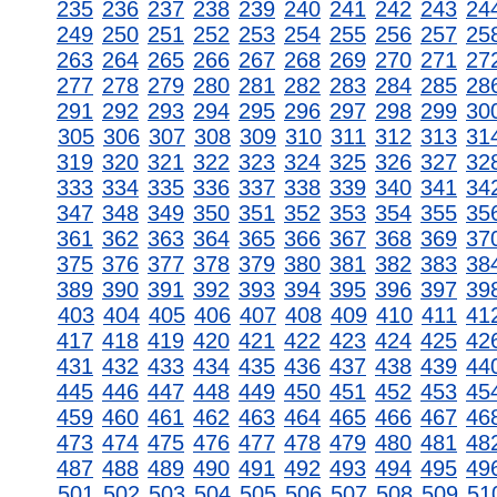
235
236
237
238
239
240
241
242
243
24
249
250
251
252
253
254
255
256
257
25
263
264
265
266
267
268
269
270
271
27
277
278
279
280
281
282
283
284
285
28
291
292
293
294
295
296
297
298
299
30
305
306
307
308
309
310
311
312
313
31
319
320
321
322
323
324
325
326
327
32
333
334
335
336
337
338
339
340
341
34
347
348
349
350
351
352
353
354
355
35
361
362
363
364
365
366
367
368
369
37
375
376
377
378
379
380
381
382
383
38
389
390
391
392
393
394
395
396
397
39
403
404
405
406
407
408
409
410
411
41
417
418
419
420
421
422
423
424
425
42
431
432
433
434
435
436
437
438
439
44
445
446
447
448
449
450
451
452
453
45
459
460
461
462
463
464
465
466
467
46
473
474
475
476
477
478
479
480
481
48
487
488
489
490
491
492
493
494
495
49
501
502
503
504
505
506
507
508
509
51