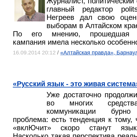
Журналист, политический 
главный редактор polit
Негреев дал свою оце
выборам в Алтайском кра
По его мнению, прошедшая и
кампания имела несколько особенн
16.09.2014 20:12
/
«Алтайская правда», Барнау
«Русский язык - это живая система
Уже достаточно продолж
во многих средств
коммуникации бурно 
проблема: есть тенденция к тому, 
«вклЮчит» скоро станут язык
Насколько такая перспектива реал