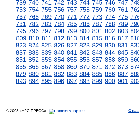
739
740
741
742
743
744
745
746
747
74
753
754
755
756
757
758
759
760
761
76
767
768
769
770
771
772
773
774
775
77
781
782
783
784
785
786
787
788
789
79
795
796
797
798
799
800
801
802
803
80
809
810
811
812
813
814
815
816
817
81
823
824
825
826
827
828
829
830
831
83
837
838
839
840
841
842
843
844
845
84
851
852
853
854
855
856
857
858
859
86
865
866
867
868
869
870
871
872
873
87
879
880
881
882
883
884
885
886
887
88
893
894
895
896
897
898
899
900
901
90
© 2008 «АРС-ПРЕСС»
О нас
АРС-ПРЕСС
О воде 