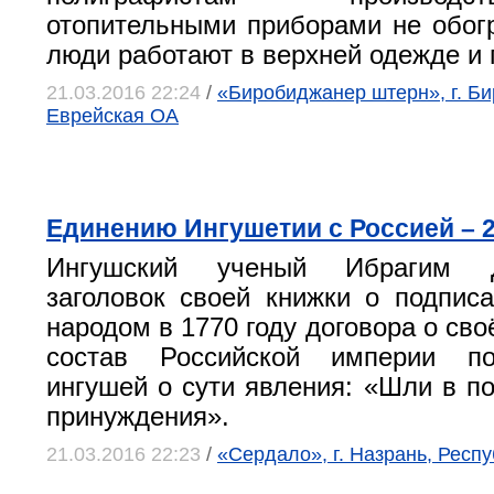
отопительными приборами не обог
люди работают в верхней одежде и 
21.03.2016 22:24
/
«Биробиджанер штерн», г. Б
Еврейская ОА
Единению Ингушетии с Россией – 2
Ингушский ученый Ибрагим Д
заголовок своей книжки о подпис
народом в 1770 году договора о св
состав Российской империи по
ингушей о сути явления: «Шли в по
принуждения».
21.03.2016 22:23
/
«Сердало», г. Назрань, Респ