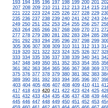
193
194
195
196
197
198
199
200
201
20
207
208
209
210
211
212
213
214
215
21
221
222
223
224
225
226
227
228
229
23
235
236
237
238
239
240
241
242
243
24
249
250
251
252
253
254
255
256
257
25
263
264
265
266
267
268
269
270
271
27
277
278
279
280
281
282
283
284
285
28
291
292
293
294
295
296
297
298
299
30
305
306
307
308
309
310
311
312
313
31
319
320
321
322
323
324
325
326
327
32
333
334
335
336
337
338
339
340
341
34
347
348
349
350
351
352
353
354
355
35
361
362
363
364
365
366
367
368
369
37
375
376
377
378
379
380
381
382
383
38
389
390
391
392
393
394
395
396
397
39
403
404
405
406
407
408
409
410
411
41
417
418
419
420
421
422
423
424
425
42
431
432
433
434
435
436
437
438
439
44
445
446
447
448
449
450
451
452
453
45
459
460
461
462
463
464
465
466
467
46