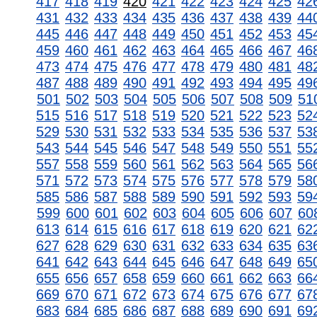
417
418
419
420
421
422
423
424
425
42
431
432
433
434
435
436
437
438
439
44
445
446
447
448
449
450
451
452
453
45
459
460
461
462
463
464
465
466
467
46
473
474
475
476
477
478
479
480
481
48
487
488
489
490
491
492
493
494
495
49
501
502
503
504
505
506
507
508
509
51
515
516
517
518
519
520
521
522
523
52
529
530
531
532
533
534
535
536
537
53
543
544
545
546
547
548
549
550
551
55
557
558
559
560
561
562
563
564
565
56
571
572
573
574
575
576
577
578
579
58
585
586
587
588
589
590
591
592
593
59
599
600
601
602
603
604
605
606
607
60
613
614
615
616
617
618
619
620
621
62
627
628
629
630
631
632
633
634
635
63
641
642
643
644
645
646
647
648
649
65
655
656
657
658
659
660
661
662
663
66
669
670
671
672
673
674
675
676
677
67
683
684
685
686
687
688
689
690
691
69