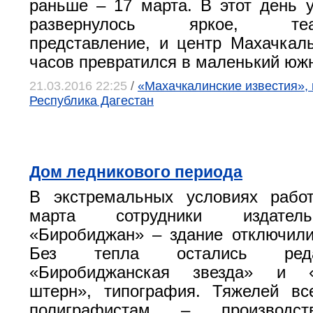
раньше – 17 марта. В этот день
развернулось яркое, театр
представление, и центр Махачкал
часов превратился в маленький южн
21.03.2016 22:25
/
«Махачкалинские известия», 
Республика Дагестан
Дом ледникового периода
В экстремальных условиях рабо
марта сотрудники издател
«Биробиджан» – здание отключили
Без тепла остались реда
«Биробиджанская звезда» и «
штерн», типография. Тяжелей вс
полиграфистам – производст