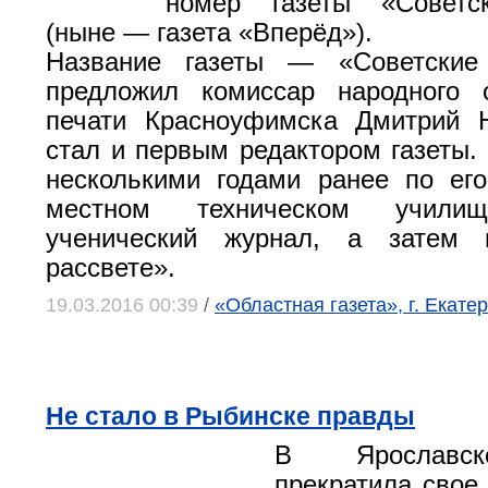
номер газеты «Советс
(ныне — газета «Вперёд»).
Название газеты — «Советские
предложил комиссар народного 
печати Красноуфимска Дмитрий
стал и первым редактором газеты. 
несколькими годами ранее по ег
местном техническом училищ
ученичес­кий журнал, а затем
рассвете».
19.03.2016 00:39
/
«Областная газета», г. Екате
Не стало в Рыбинске правды
В Ярославск
прекратила свое