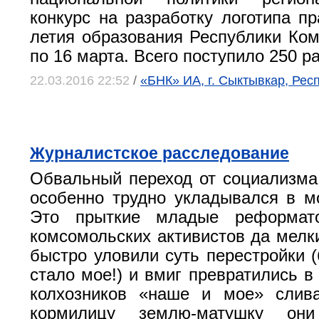
конкурс на разработку логотипа пр
летия образования Республики Ком
по 16 марта. Всего поступило 250 ра
22.03.2016 22:52
/
«БНК» ИА, г. Сыктывкар, Рес
Журналистское расследование
Обвальный переход от социализма
особенно трудно укладывался в мо
Это прыткие младые реформат
комсомольских активистов да мел
быстро уловили суть перестройки
стало мое!) и вмиг превратились в
колхозников «наше и мое» слива
кормилицу землю-матушку он