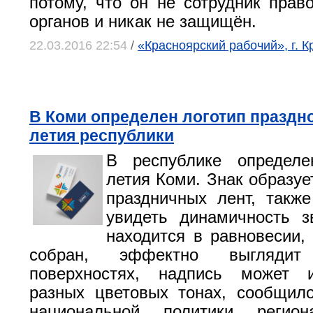
потому, что он не сотрудник прав
органов и никак не защищён.
22.03.2016 22:54
/
«Красноярский рабочий», г. К
В Коми определен логотип праздно
летия республики
В республике определе
летия Коми. Знак образуе
праздничных лент, такж
увидеть динамичность з
находится в равновесии,
собран, эффектно выгляд
поверхностях, надпись может 
разных цветовых тонах, сообщил
национальной политики регион