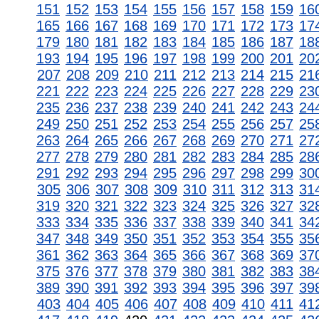
151
152
153
154
155
156
157
158
159
16
165
166
167
168
169
170
171
172
173
17
179
180
181
182
183
184
185
186
187
18
193
194
195
196
197
198
199
200
201
20
207
208
209
210
211
212
213
214
215
21
221
222
223
224
225
226
227
228
229
23
235
236
237
238
239
240
241
242
243
24
249
250
251
252
253
254
255
256
257
25
263
264
265
266
267
268
269
270
271
27
277
278
279
280
281
282
283
284
285
28
291
292
293
294
295
296
297
298
299
30
305
306
307
308
309
310
311
312
313
31
319
320
321
322
323
324
325
326
327
32
333
334
335
336
337
338
339
340
341
34
347
348
349
350
351
352
353
354
355
35
361
362
363
364
365
366
367
368
369
37
375
376
377
378
379
380
381
382
383
38
389
390
391
392
393
394
395
396
397
39
403
404
405
406
407
408
409
410
411
41