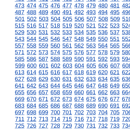
473
474
475
476
477
478
479
480
481
48
487
488
489
490
491
492
493
494
495
49
501
502
503
504
505
506
507
508
509
51
515
516
517
518
519
520
521
522
523
52
529
530
531
532
533
534
535
536
537
53
543
544
545
546
547
548
549
550
551
55
557
558
559
560
561
562
563
564
565
56
571
572
573
574
575
576
577
578
579
58
585
586
587
588
589
590
591
592
593
59
599
600
601
602
603
604
605
606
607
60
613
614
615
616
617
618
619
620
621
62
627
628
629
630
631
632
633
634
635
63
641
642
643
644
645
646
647
648
649
65
655
656
657
658
659
660
661
662
663
66
669
670
671
672
673
674
675
676
677
67
683
684
685
686
687
688
689
690
691
69
697
698
699
700
701
702
703
704
705
70
711
712
713
714
715
716
717
718
719
72
725
726
727
728
729
730
731
732
733
73