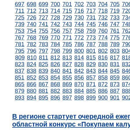
697
698
699
700
701
702
703
704
705
70
711
712
713
714
715
716
717
718
719
72
725
726
727
728
729
730
731
732
733
73
739
740
741
742
743
744
745
746
747
74
753
754
755
756
757
758
759
760
761
76
767
768
769
770
771
772
773
774
775
77
781
782
783
784
785
786
787
788
789
79
795
796
797
798
799
800
801
802
803
80
809
810
811
812
813
814
815
816
817
81
823
824
825
826
827
828
829
830
831
83
837
838
839
840
841
842
843
844
845
84
851
852
853
854
855
856
857
858
859
86
865
866
867
868
869
870
871
872
873
87
879
880
881
882
883
884
885
886
887
88
893
894
895
896
897
898
899
900
901
90
В регионе стартует очередной еж
областной конкурс «Покупаем кал