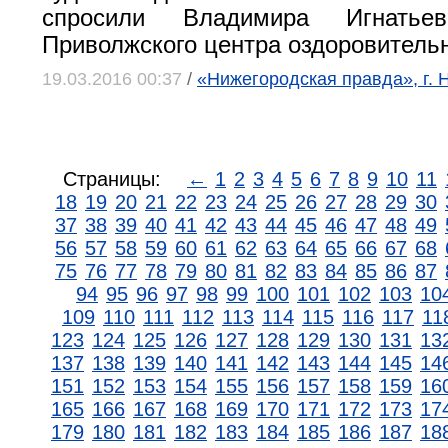
спросили Владимира Игнатьев
Приволжского центра оздоровительн
19.03.2016 00:37
/
«Нижегородская правда», г.
Страницы:
←
1
2
3
4
5
6
7
8
9
10
11
18
19
20
21
22
23
24
25
26
27
28
29
30
37
38
39
40
41
42
43
44
45
46
47
48
49
56
57
58
59
60
61
62
63
64
65
66
67
68
75
76
77
78
79
80
81
82
83
84
85
86
87
94
95
96
97
98
99
100
101
102
103
10
109
110
111
112
113
114
115
116
117
11
123
124
125
126
127
128
129
130
131
13
137
138
139
140
141
142
143
144
145
14
151
152
153
154
155
156
157
158
159
16
165
166
167
168
169
170
171
172
173
17
179
180
181
182
183
184
185
186
187
18