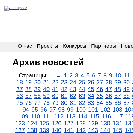
О нас
Проекты
Конкурсы
Партнеры
Ново
Архив новостей
Страницы:
←
1
2
3
4
5
6
7
8
9
10
11
18
19
20
21
22
23
24
25
26
27
28
29
30
37
38
39
40
41
42
43
44
45
46
47
48
49
56
57
58
59
60
61
62
63
64
65
66
67
68
75
76
77
78
79
80
81
82
83
84
85
86
87
94
95
96
97
98
99
100
101
102
103
10
109
110
111
112
113
114
115
116
117
11
123
124
125
126
127
128
129
130
131
13
137
138
139
140
141
142
143
144
145
14