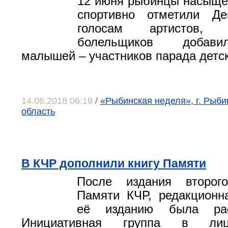
12 июня рыбинцы насыщен
спортивно отметили Д
голосам артистов,
болельщиков добави
малышей – участников парада детск
14.06.2018 06:19
/
«Рыбинская неделя», г. Рыби
область
В КЧР дополнили книгу Памяти
После издания второг
Памяти КЧР, редакционн
её изданию была рас
Инициативная группа в лиц