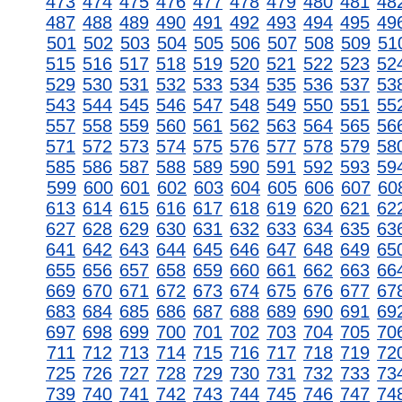
473
474
475
476
477
478
479
480
481
48
487
488
489
490
491
492
493
494
495
49
501
502
503
504
505
506
507
508
509
51
515
516
517
518
519
520
521
522
523
52
529
530
531
532
533
534
535
536
537
53
543
544
545
546
547
548
549
550
551
55
557
558
559
560
561
562
563
564
565
56
571
572
573
574
575
576
577
578
579
58
585
586
587
588
589
590
591
592
593
59
599
600
601
602
603
604
605
606
607
60
613
614
615
616
617
618
619
620
621
62
627
628
629
630
631
632
633
634
635
63
641
642
643
644
645
646
647
648
649
65
655
656
657
658
659
660
661
662
663
66
669
670
671
672
673
674
675
676
677
67
683
684
685
686
687
688
689
690
691
69
697
698
699
700
701
702
703
704
705
70
711
712
713
714
715
716
717
718
719
72
725
726
727
728
729
730
731
732
733
73
739
740
741
742
743
744
745
746
747
74