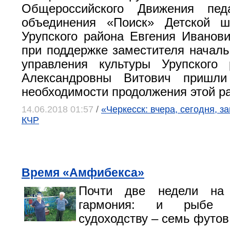
Общероссийского Движения педа
объединения «Поиск» Детской ш
Урупского района Евгения Иванови
при поддержке заместителя началь
управления культуры Урупского
Александровны Витович пришл
необходимости продолжения этой р
14.06.2018 01:57
/
«Черкесск: вчера, сегодня, за
КЧР
Время «Амфибекса»
Почти две недели на
гармония: и рыбе 
судоходству – семь футов