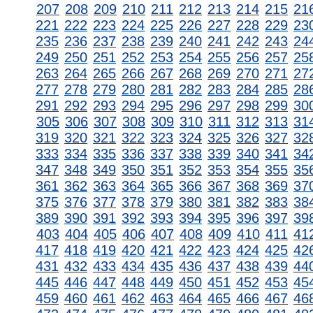
207
208
209
210
211
212
213
214
215
21
221
222
223
224
225
226
227
228
229
23
235
236
237
238
239
240
241
242
243
24
249
250
251
252
253
254
255
256
257
25
263
264
265
266
267
268
269
270
271
27
277
278
279
280
281
282
283
284
285
28
291
292
293
294
295
296
297
298
299
30
305
306
307
308
309
310
311
312
313
31
319
320
321
322
323
324
325
326
327
32
333
334
335
336
337
338
339
340
341
34
347
348
349
350
351
352
353
354
355
35
361
362
363
364
365
366
367
368
369
37
375
376
377
378
379
380
381
382
383
38
389
390
391
392
393
394
395
396
397
39
403
404
405
406
407
408
409
410
411
41
417
418
419
420
421
422
423
424
425
42
431
432
433
434
435
436
437
438
439
44
445
446
447
448
449
450
451
452
453
45
459
460
461
462
463
464
465
466
467
46