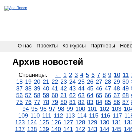
О нас
Проекты
Конкурсы
Партнеры
Ново
Архив новостей
Страницы:
←
1
2
3
4
5
6
7
8
9
10
11
18
19
20
21
22
23
24
25
26
27
28
29
30
37
38
39
40
41
42
43
44
45
46
47
48
49
56
57
58
59
60
61
62
63
64
65
66
67
68
75
76
77
78
79
80
81
82
83
84
85
86
87
94
95
96
97
98
99
100
101
102
103
10
109
110
111
112
113
114
115
116
117
11
123
124
125
126
127
128
129
130
131
13
137
138
139
140
141
142
143
144
145
14