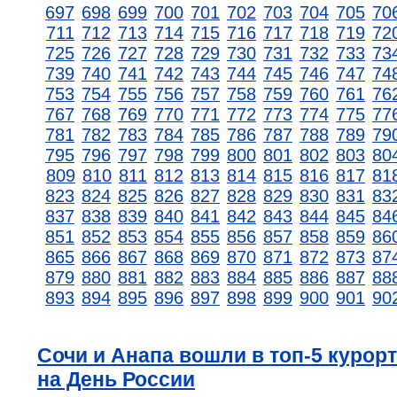
697
698
699
700
701
702
703
704
705
70
711
712
713
714
715
716
717
718
719
72
725
726
727
728
729
730
731
732
733
73
739
740
741
742
743
744
745
746
747
74
753
754
755
756
757
758
759
760
761
76
767
768
769
770
771
772
773
774
775
77
781
782
783
784
785
786
787
788
789
79
795
796
797
798
799
800
801
802
803
80
809
810
811
812
813
814
815
816
817
81
823
824
825
826
827
828
829
830
831
83
837
838
839
840
841
842
843
844
845
84
851
852
853
854
855
856
857
858
859
86
865
866
867
868
869
870
871
872
873
87
879
880
881
882
883
884
885
886
887
88
893
894
895
896
897
898
899
900
901
90
Сочи и Анапа вошли в топ-5 курор
на День России