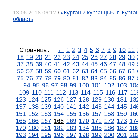
13.06.2018 06:12
/
«Курган и курганцы», г. Курга
область
Страницы:
←
1
2
3
4
5
6
7
8
9
10
11
18
19
20
21
22
23
24
25
26
27
28
29
30
37
38
39
40
41
42
43
44
45
46
47
48
49
56
57
58
59
60
61
62
63
64
65
66
67
68
75
76
77
78
79
80
81
82
83
84
85
86
87
94
95
96
97
98
99
100
101
102
103
10
109
110
111
112
113
114
115
116
117
11
123
124
125
126
127
128
129
130
131
13
137
138
139
140
141
142
143
144
145
14
151
152
153
154
155
156
157
158
159
16
165
166
167
168
169
170
171
172
173
17
179
180
181
182
183
184
185
186
187
18
193
194
195
196
197
198
199
200
201
20