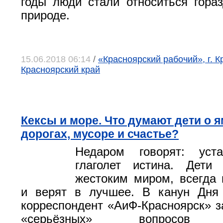
годы люди стали относиться гора
природе.
15.06.2018 06:14
/
«Красноярский рабочий», г. К
Красноярский край
Кексы и море. Что думают дети о я
дорогах, мусоре и счастье?
Недаром говорят: уст
глаголет истина. Дети
жестоким миром, всегда 
и верят в лучшее. В канун Дня
корреспондент «АиФ-Красноярск» з
«серьёзных» вопросов р