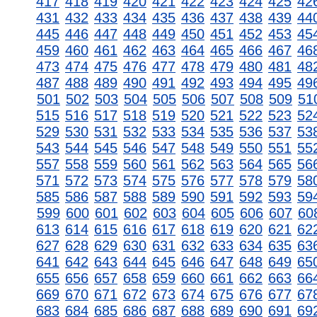
417
418
419
420
421
422
423
424
425
42
431
432
433
434
435
436
437
438
439
44
445
446
447
448
449
450
451
452
453
45
459
460
461
462
463
464
465
466
467
46
473
474
475
476
477
478
479
480
481
48
487
488
489
490
491
492
493
494
495
49
501
502
503
504
505
506
507
508
509
51
515
516
517
518
519
520
521
522
523
52
529
530
531
532
533
534
535
536
537
53
543
544
545
546
547
548
549
550
551
55
557
558
559
560
561
562
563
564
565
56
571
572
573
574
575
576
577
578
579
58
585
586
587
588
589
590
591
592
593
59
599
600
601
602
603
604
605
606
607
60
613
614
615
616
617
618
619
620
621
62
627
628
629
630
631
632
633
634
635
63
641
642
643
644
645
646
647
648
649
65
655
656
657
658
659
660
661
662
663
66
669
670
671
672
673
674
675
676
677
67
683
684
685
686
687
688
689
690
691
69