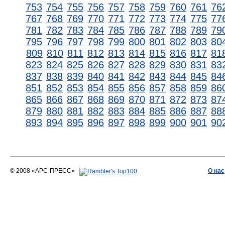
753
754
755
756
757
758
759
760
761
76
767
768
769
770
771
772
773
774
775
77
781
782
783
784
785
786
787
788
789
79
795
796
797
798
799
800
801
802
803
80
809
810
811
812
813
814
815
816
817
81
823
824
825
826
827
828
829
830
831
83
837
838
839
840
841
842
843
844
845
84
851
852
853
854
855
856
857
858
859
86
865
866
867
868
869
870
871
872
873
87
879
880
881
882
883
884
885
886
887
88
893
894
895
896
897
898
899
900
901
90
© 2008 «АРС-ПРЕСС»
О нас
АРС-ПРЕСС
О воде 