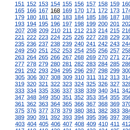
151
152
153
154
155
156
157
158
159
16
165
166
167
168
169
170
171
172
173
17
179
180
181
182
183
184
185
186
187
18
193
194
195
196
197
198
199
200
201
20
207
208
209
210
211
212
213
214
215
21
221
222
223
224
225
226
227
228
229
23
235
236
237
238
239
240
241
242
243
24
249
250
251
252
253
254
255
256
257
25
263
264
265
266
267
268
269
270
271
27
277
278
279
280
281
282
283
284
285
28
291
292
293
294
295
296
297
298
299
30
305
306
307
308
309
310
311
312
313
31
319
320
321
322
323
324
325
326
327
32
333
334
335
336
337
338
339
340
341
34
347
348
349
350
351
352
353
354
355
35
361
362
363
364
365
366
367
368
369
37
375
376
377
378
379
380
381
382
383
38
389
390
391
392
393
394
395
396
397
39
403
404
405
406
407
408
409
410
411
41