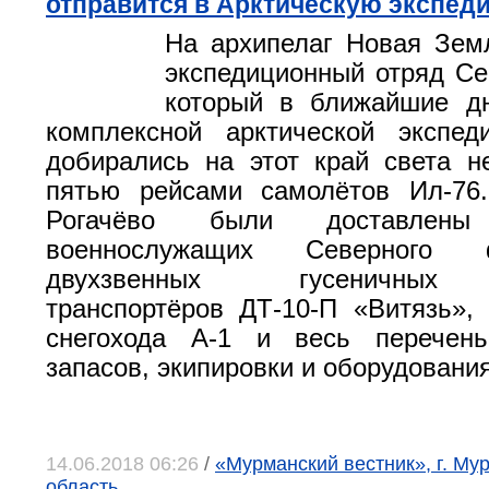
отправится в Арктическую экспед
На архипелаг Новая Зем
экспедиционный отряд Се
который в ближайшие дн
комплексной арктической экспед
добирались на этот край света н
пятью рейсами самолётов Ил-76
Рогачёво были доставлен
военнослужащих Северного 
двухзвенных гусеничных
транспортёров ДТ-10-П «Витязь»,
снегохода А-1 и весь перечен
запасов, экипировки и оборудования
14.06.2018 06:26
/
«Мурманский вестник», г. Му
область