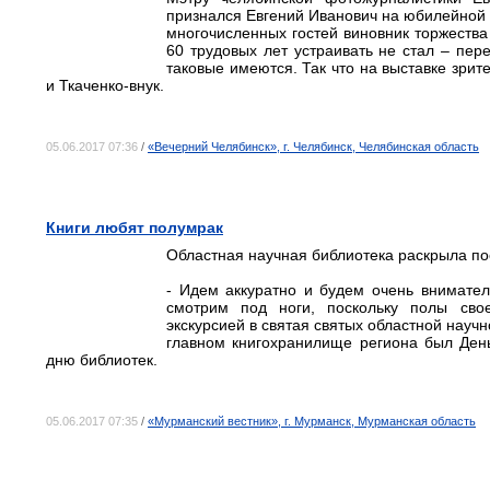
признался Евгений Иванович на юбилейной 
многочисленных гостей виновник торжества 
60 трудовых лет устраивать не стал – пер
таковые имеются. Так что на выставке зрите
и Ткаченко-внук.
05.06.2017 07:36
/
«Вечерний Челябинск», г. Челябинск, Челябинская область
Книги любят полумрак
Областная научная библиотека раскрыла по
- Идем аккуратно и будем очень внимател
смотрим под ноги, поскольку полы сво
экскурсией в святая святых областной науч
главном книгохранилище региона был Ден
дню библиотек.
05.06.2017 07:35
/
«Мурманский вестник», г. Мурманск, Мурманская область