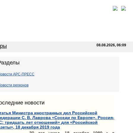
оры
08.08.2026, 06:09
Разделы
Новости АРС-ПРЕСС
овости регионов
оследние новости
татья Министра иностранных дел Российской
едерации С. В. Лаврова «Соседи по Европе». Россия-
С: тридцать лет отношений» для «Российской
азеты», 18 декабря 2019 года
30 лет назад, 18 декабря 1989 г. в