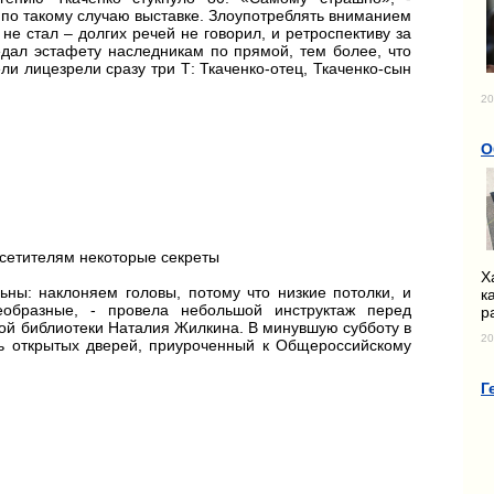
по такому случаю выставке. Злоупотреблять вниманием
не стал – долгих речей не говорил, и ретроспективу за
едал эстафету наследникам по прямой, тем более, что
ли лицезрели сразу три Т: Ткаченко-отец, Ткаченко-сын
20
О
сетителям некоторые секреты
Х
ьны: наклоняем головы, потому что низкие потолки, и
к
еобразные, - провела небольшой инструктаж перед
р
ной библиотеки Наталия Жилкина. В минувшую субботу в
20
ь открытых дверей, приуроченный к Общероссийскому
Г