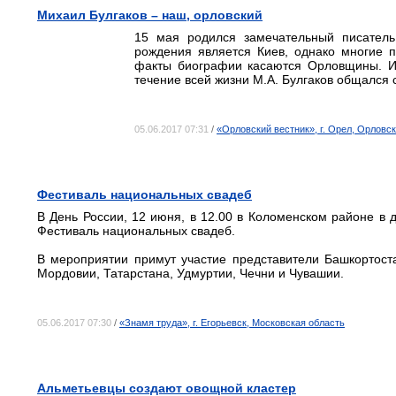
Михаил Булгаков – наш, орловский
15 мая родился замечательный писатель
рождения является Киев, однако многие 
факты биографии касаются Орловщины. И 
течение всей жизни М.А. Булгаков общался 
05.06.2017 07:31
/
«Орловский вестник», г. Орел, Орловс
Фестиваль национальных свадеб
В День России, 12 июня, в 12.00 в Коломенском районе в
Фестиваль национальных свадеб.
В мероприятии примут участие представители Башкортоста
Мордовии, Татарстана, Удмуртии, Чечни и Чувашии.
05.06.2017 07:30
/
«Знамя труда», г. Егорьевск, Московская область
Альметьевцы создают овощной кластер