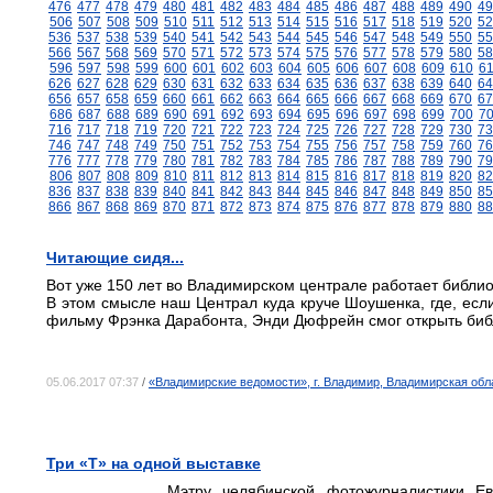
476
477
478
479
480
481
482
483
484
485
486
487
488
489
490
49
506
507
508
509
510
511
512
513
514
515
516
517
518
519
520
52
536
537
538
539
540
541
542
543
544
545
546
547
548
549
550
55
566
567
568
569
570
571
572
573
574
575
576
577
578
579
580
58
596
597
598
599
600
601
602
603
604
605
606
607
608
609
610
6
626
627
628
629
630
631
632
633
634
635
636
637
638
639
640
64
656
657
658
659
660
661
662
663
664
665
666
667
668
669
670
67
686
687
688
689
690
691
692
693
694
695
696
697
698
699
700
7
716
717
718
719
720
721
722
723
724
725
726
727
728
729
730
73
746
747
748
749
750
751
752
753
754
755
756
757
758
759
760
76
776
777
778
779
780
781
782
783
784
785
786
787
788
789
790
79
806
807
808
809
810
811
812
813
814
815
816
817
818
819
820
82
836
837
838
839
840
841
842
843
844
845
846
847
848
849
850
85
866
867
868
869
870
871
872
873
874
875
876
877
878
879
880
88
Читающие сидя...
Вот уже 150 лет во Владимирском централе работает библио
В этом смысле наш Централ куда круче Шоушенка, где, есл
фильму Фрэнка Дарабонта, Энди Дюфрейн смог открыть библ
05.06.2017 07:37
/
«Владимирские ведомости», г. Владимир, Владимирская обл
Три «Т» на одной выставке
Мэтру челябинской фотожурналистики Ев