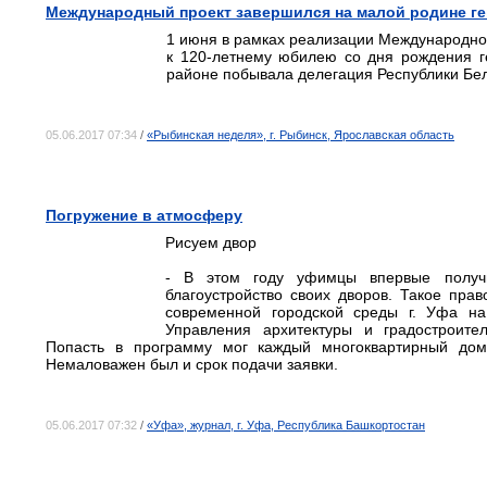
Международный проект завершился на малой родине ге
1 июня в рамках реализации Международног
к 120-летнему юбилею со дня рождения г
районе побывала делегация Республики Бел
05.06.2017 07:34
/
«Рыбинская неделя», г. Рыбинск, Ярославская область
Погружение в атмосферу
Рисуем двор
- В этом году уфимцы впервые получ
благоустройство своих дворов. Такое пр
современной городской среды г. Уфа на 
Управления архитектуры и градостроите
Попасть в программу мог каждый многоквартирный дом
Немаловажен был и срок подачи заявки.
05.06.2017 07:32
/
«Уфа», журнал, г. Уфа, Республика Башкортостан