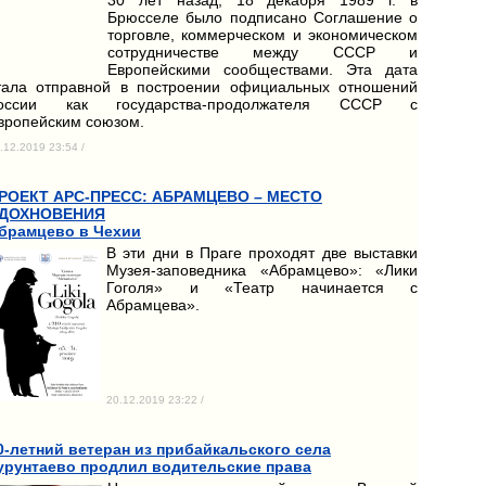
Брюсселе было подписано Соглашение о
торговле, коммерческом и экономическом
сотрудничестве между СССР и
Европейскими сообществами. Эта дата
тала отправной в построении официальных отношений
оссии как государства-продолжателя СССР с
вропейским союзом.
.12.2019 23:54 /
РОЕКТ АРС-ПРЕСС: АБРАМЦЕВО – МЕСТО
ДОХНОВЕНИЯ
брамцево в Чехии
В эти дни в Праге проходят две выставки
Музея-заповедника «Абрамцево»: «Лики
Гоголя» и «Театр начинается с
Абрамцева».
20.12.2019 23:22 /
0-летний ветеран из прибайкальского села
урунтаево продлил водительские права