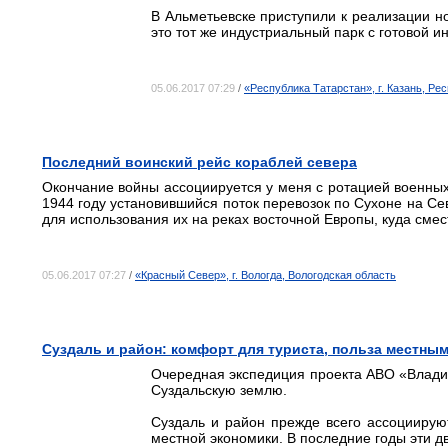
В Альметьевске приступили к реализации н
это тот же индустриальный парк с готовой и
05.06.2017 07:29
/
«Республика Татарстан», г. Казань, Ре
Последний воинский рейс кораблей севера
Окончание войны ассоциируется у меня с ротацией военных
1944 году установившийся поток перевозок по Сухоне на С
для использования их на реках восточной Европы, куда смес
05.06.2017 07:27
/
«Красный Север», г. Вологда, Вологодская область
Суздаль и район: комфорт для туриста, польза местны
Очередная экспедиция проекта АВО «Влади
Суздальскую землю.
Суздаль и район прежде всего ассоциируют
местной экономики. В последние годы эти д