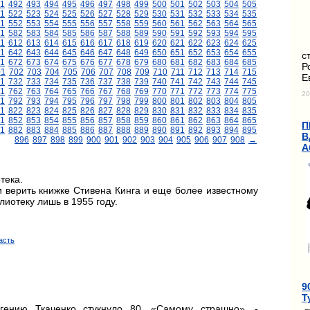
1
492
493
494
495
496
497
498
499
500
501
502
503
504
505
1
522
523
524
525
526
527
528
529
530
531
532
533
534
535
1
552
553
554
555
556
557
558
559
560
561
562
563
564
565
1
582
583
584
585
586
587
588
589
590
591
592
593
594
595
11
612
613
614
615
616
617
618
619
620
621
622
623
624
625
1
642
643
644
645
646
647
648
649
650
651
652
653
654
655
с
1
672
673
674
675
676
677
678
679
680
681
682
683
684
685
Р
01
702
703
704
705
706
707
708
709
710
711
712
713
714
715
Е
1
732
733
734
735
736
737
738
739
740
741
742
743
744
745
1
762
763
764
765
766
767
768
769
770
771
772
773
774
775
20
1
792
793
794
795
796
797
798
799
800
801
802
803
804
805
1
822
823
824
825
826
827
828
829
830
831
832
833
834
835
1
852
853
854
855
856
857
858
859
860
861
862
863
864
865
П
1
882
883
884
885
886
887
888
889
890
891
892
893
894
895
В
896
897
898
899
900
901
902
903
904
905
906
907
908
→
А
тека.
и верить книжке Стивена Кинга и еще более известному
иотеку лишь в 1955 году.
асть
9
Т
гению Ткаченко стукнуло 80. «Самому страшно», -