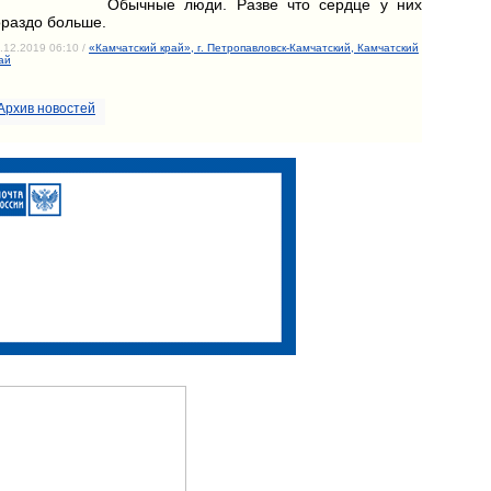
Обычные люди. Разве что сердце у них
ораздо больше.
.12.2019 06:10 /
«Камчатский край», г. Петропавловск-Камчатский, Камчатский
ай
Архив новостей