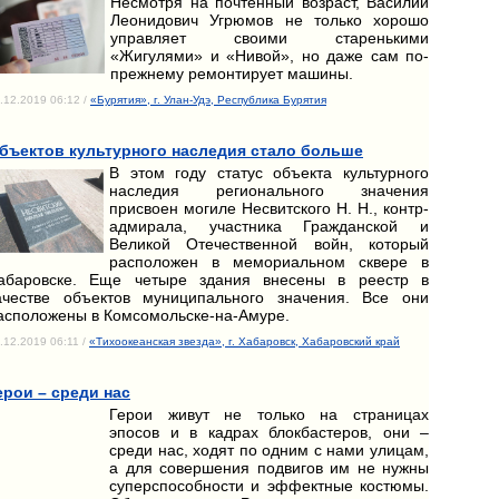
Несмотря на почтенный возраст, Василий
Леонидович Угрюмов не только хорошо
управляет своими старенькими
«Жигулями» и «Нивой», но даже сам по-
прежнему ремонтирует машины.
.12.2019 06:12 /
«Бурятия», г. Улан-Удэ, Республика Бурятия
бъектов культурного наследия стало больше
В этом году статус объекта культурного
наследия регионального значения
присвоен могиле Несвитского Н. Н., контр-
адмирала, участника Гражданской и
Великой Отечественной войн, который
расположен в мемориальном сквере в
абаровске. Еще четыре здания внесены в реестр в
ачестве объектов муниципального значения. Все они
асположены в Комсомольске-на-Амуре.
.12.2019 06:11 /
«Тихоокеанская звезда», г. Хабаровск, Хабаровский край
ерои – среди нас
Герои живут не только на страницах
эпосов и в кадрах блокбастеров, они –
среди нас, ходят по одним с нами улицам,
а для совершения подвигов им не нужны
суперспособности и эффектные костюмы.