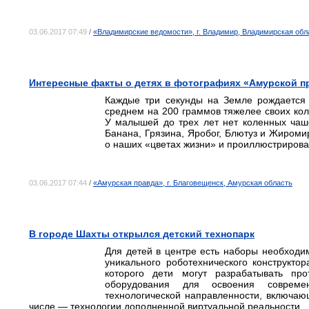
03.06.2017 07:49
/
«Владимирские ведомости», г. Владимир, Владимирская обл
Интересные факты о детях в фотографиях «Амурской 
Каждые три секунды на Земле рождается 
среднем на 200 граммов тяжелее своих ко
У малышей до трех лет нет коленных чаш
Банана, Грязина, Яробог, Блютуз и Жиром
о наших «цветах жизни» и проиллюстриров
03.06.2017 07:44
/
«Амурская правда», г. Благовещенск, Амурская область
В городе Шахты открылся детский технопарк
Для детей в центре есть наборы необходи
уникального роботехнического конструкто
которого дети могут разрабатывать пр
оборудования для освоения совреме
технологической направленности, включа
числе — технологии дополненной виртуальной реальности.