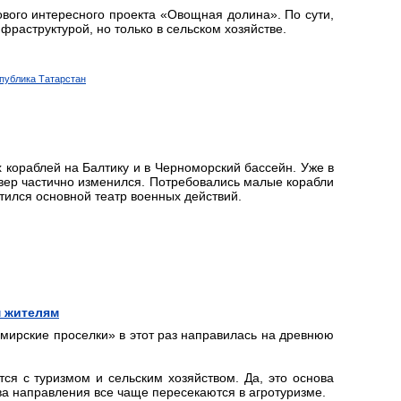
ового интересного проекта «Овощная долина». По сути,
нфраструктурой, но только в сельском хозяйстве.
спублика Татарстан
 кораблей на Балтику и в Черноморский бассейн. Уже в
евер частично изменился. Потребовались малые корабли
тился основной театр военных действий.
м жителям
мирские проселки» в этот раз направилась на древнюю
ся с туризмом и сельским хозяйством. Да, это основа
ва направления все чаще пересекаются в агротуризме.