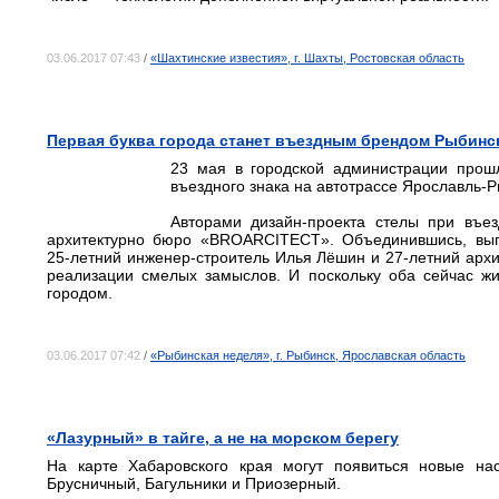
03.06.2017 07:43
/
«Шахтинские известия», г. Шахты, Ростовская область
Первая буква города станет въездным брендом Рыбинс
23 мая в городской администрации прошл
въездного знака на автотрассе Ярославль-Р
Авторами дизайн-проекта стелы при въе
архитектурно бюро «BROARCITECT». Объединившись, выпу
25-летний инженер-строитель Илья Лёшин и 27-летний архи
реализации смелых замыслов. И поскольку оба сейчас жи
городом.
03.06.2017 07:42
/
«Рыбинская неделя», г. Рыбинск, Ярославская область
«Лазурный» в тайге, а не на морском берегу
На карте Хабаровского края могут появиться новые на
Брусничный, Багульники и Приозерный.