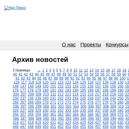
О нас
Проекты
Конкурсы
Архив новостей
Страницы:
←
1
2
3
4
5
6
7
8
9
10
11
12
13
14
15
16
17
18
19
40
41
42
43
44
45
46
47
48
49
50
51
52
53
54
55
56
57
58
59
60
81
82
83
84
85
86
87
88
89
90
91
92
93
94
95
96
97
98
99
100
1
116
117
118
119
120
121
122
123
124
125
126
127
128
129
130
13
146
147
148
149
150
151
152
153
154
155
156
157
158
159
160
16
176
177
178
179
180
181
182
183
184
185
186
187
188
189
190
19
206
207
208
209
210
211
212
213
214
215
216
217
218
219
220
22
236
237
238
239
240
241
242
243
244
245
246
247
248
249
250
25
266
267
268
269
270
271
272
273
274
275
276
277
278
279
280
28
296
297
298
299
300
301
302
303
304
305
306
307
308
309
310
3
326
327
328
329
330
331
332
333
334
335
336
337
338
339
340
34
356
357
358
359
360
361
362
363
364
365
366
367
368
369
370
37
386
387
388
389
390
391
392
393
394
395
396
397
398
399
400
4
416
417
418
419
420
421
422
423
424
425
426
427
428
429
430
43
446
447
448
449
450
451
452
453
454
455
456
457
458
459
460
46