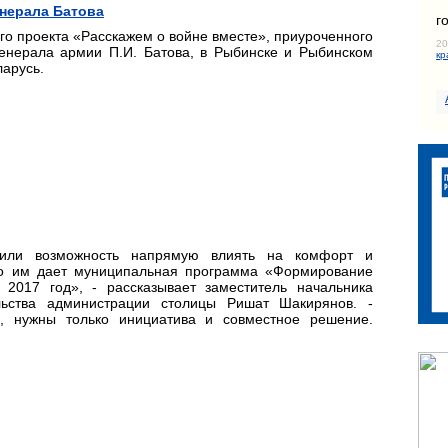
нерала Батова
г
о проекта «Расскажем о войне вместе», приуроченного
20
енерала армии П.И. Батова, в Рыбинске и Рыбинском
кр
арусь.
или возможность напрямую влиять на комфорт и
аво им дает муниципальная программа «Формирование
2017 год», - рассказывает заместитель начальника
льства администрации столицы Ришат Шакирянов. -
, нужны только инициатива и совместное решение.