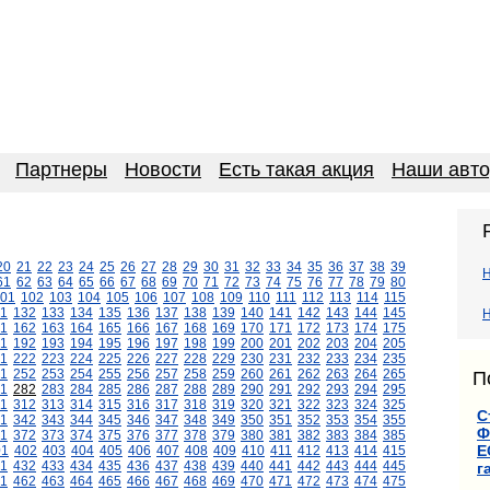
Партнеры
Новости
Есть такая акция
Наши авт
20
21
22
23
24
25
26
27
28
29
30
31
32
33
34
35
36
37
38
39
61
62
63
64
65
66
67
68
69
70
71
72
73
74
75
76
77
78
79
80
01
102
103
104
105
106
107
108
109
110
111
112
113
114
115
1
132
133
134
135
136
137
138
139
140
141
142
143
144
145
Н
1
162
163
164
165
166
167
168
169
170
171
172
173
174
175
1
192
193
194
195
196
197
198
199
200
201
202
203
204
205
1
222
223
224
225
226
227
228
229
230
231
232
233
234
235
1
252
253
254
255
256
257
258
259
260
261
262
263
264
265
П
1
282
283
284
285
286
287
288
289
290
291
292
293
294
295
11
312
313
314
315
316
317
318
319
320
321
322
323
324
325
С
1
342
343
344
345
346
347
348
349
350
351
352
353
354
355
Ф
1
372
373
374
375
376
377
378
379
380
381
382
383
384
385
Е
01
402
403
404
405
406
407
408
409
410
411
412
413
414
415
1
432
433
434
435
436
437
438
439
440
441
442
443
444
445
г
1
462
463
464
465
466
467
468
469
470
471
472
473
474
475