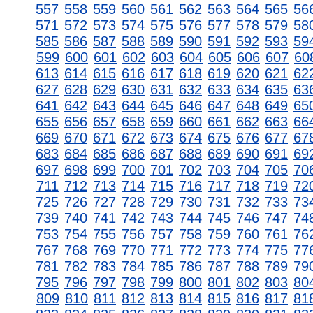
557
558
559
560
561
562
563
564
565
56
571
572
573
574
575
576
577
578
579
58
585
586
587
588
589
590
591
592
593
59
599
600
601
602
603
604
605
606
607
60
613
614
615
616
617
618
619
620
621
62
627
628
629
630
631
632
633
634
635
63
641
642
643
644
645
646
647
648
649
65
655
656
657
658
659
660
661
662
663
66
669
670
671
672
673
674
675
676
677
67
683
684
685
686
687
688
689
690
691
69
697
698
699
700
701
702
703
704
705
70
711
712
713
714
715
716
717
718
719
72
725
726
727
728
729
730
731
732
733
73
739
740
741
742
743
744
745
746
747
74
753
754
755
756
757
758
759
760
761
76
767
768
769
770
771
772
773
774
775
77
781
782
783
784
785
786
787
788
789
79
795
796
797
798
799
800
801
802
803
80
809
810
811
812
813
814
815
816
817
81