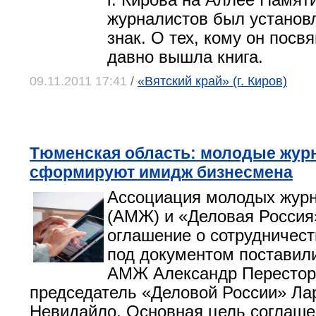
г. Кирова на Аллее Памят
журналистов был установ
знак. О тех, кому он посв
давно вышла книга.
09.11.2011 17:41
/
«Вятский край» (г. Киров)
Тюменская область: молодые жур
сформируют имидж бизнесмена
Ассоциация молодых жур
(АМЖ) и «Деловая Россия
оглашение о сотрудничест
под документом поставил
АМЖ Александр Перестор
председатель «Деловой России» Ла
Невидайло. Основная цель соглаше