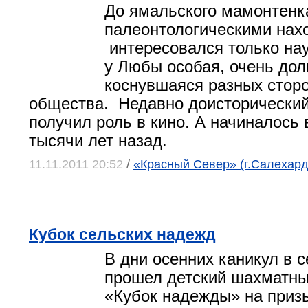
До ямальского мамонтенк
палеонтологическими нах
интересовался только на
у Любы особая, очень дол
коснувшаяся разных стор
общества. Недавно доисторический
получил роль в кино. А начиналось 
тысячи лет назад.
11.11.2011 20:52
/
«Красный Север» (г.Салехард
Кубок сельских надежд
В дни осенних каникул в 
прошел детский шахматны
«Кубок надежды» на приз