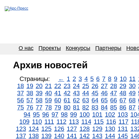
О нас
Проекты
Конкурсы
Партнеры
Ново
Архив новостей
Страницы:
←
1
2
3
4
5
6
7
8
9
10
11
18
19
20
21
22
23
24
25
26
27
28
29
30
37
38
39
40
41
42
43
44
45
46
47
48
49
56
57
58
59
60
61
62
63
64
65
66
67
68
75
76
77
78
79
80
81
82
83
84
85
86
87
94
95
96
97
98
99
100
101
102
103
10
109
110
111
112
113
114
115
116
117
11
123
124
125
126
127
128
129
130
131
13
137
138
139
140
141
142
143
144
145
14