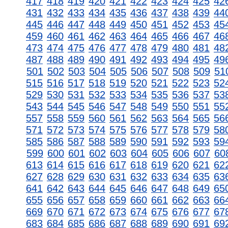
417
418
419
420
421
422
423
424
425
42
431
432
433
434
435
436
437
438
439
44
445
446
447
448
449
450
451
452
453
45
459
460
461
462
463
464
465
466
467
46
473
474
475
476
477
478
479
480
481
48
487
488
489
490
491
492
493
494
495
49
501
502
503
504
505
506
507
508
509
51
515
516
517
518
519
520
521
522
523
52
529
530
531
532
533
534
535
536
537
53
543
544
545
546
547
548
549
550
551
55
557
558
559
560
561
562
563
564
565
56
571
572
573
574
575
576
577
578
579
58
585
586
587
588
589
590
591
592
593
59
599
600
601
602
603
604
605
606
607
60
613
614
615
616
617
618
619
620
621
62
627
628
629
630
631
632
633
634
635
63
641
642
643
644
645
646
647
648
649
65
655
656
657
658
659
660
661
662
663
66
669
670
671
672
673
674
675
676
677
67
683
684
685
686
687
688
689
690
691
69