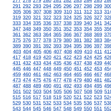
277
278
279
280
281
282
283
284
285
28
291
292
293
294
295
296
297
298
299
30
305
306
307
308
309
310
311
312
313
31
319
320
321
322
323
324
325
326
327
32
333
334
335
336
337
338
339
340
341
34
347
348
349
350
351
352
353
354
355
35
361
362
363
364
365
366
367
368
369
37
375
376
377
378
379
380
381
382
383
38
389
390
391
392
393
394
395
396
397
39
403
404
405
406
407
408
409
410
411
41
417
418
419
420
421
422
423
424
425
42
431
432
433
434
435
436
437
438
439
44
445
446
447
448
449
450
451
452
453
45
459
460
461
462
463
464
465
466
467
46
473
474
475
476
477
478
479
480
481
48
487
488
489
490
491
492
493
494
495
49
501
502
503
504
505
506
507
508
509
51
515
516
517
518
519
520
521
522
523
52
529
530
531
532
533
534
535
536
537
53
543
544
545
546
547
548
549
550
551
55