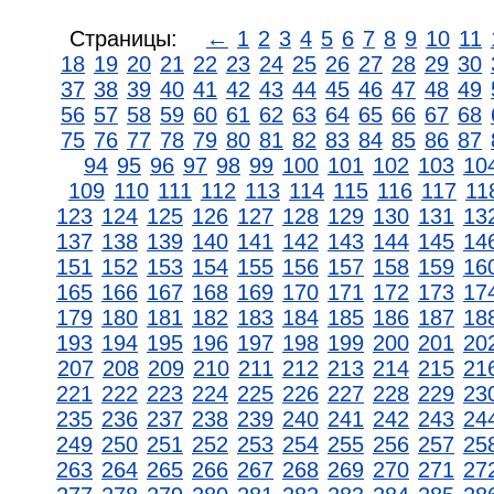
Страницы:
←
1
2
3
4
5
6
7
8
9
10
11
18
19
20
21
22
23
24
25
26
27
28
29
30
37
38
39
40
41
42
43
44
45
46
47
48
49
56
57
58
59
60
61
62
63
64
65
66
67
68
75
76
77
78
79
80
81
82
83
84
85
86
87
94
95
96
97
98
99
100
101
102
103
10
109
110
111
112
113
114
115
116
117
11
123
124
125
126
127
128
129
130
131
13
137
138
139
140
141
142
143
144
145
14
151
152
153
154
155
156
157
158
159
16
165
166
167
168
169
170
171
172
173
17
179
180
181
182
183
184
185
186
187
18
193
194
195
196
197
198
199
200
201
20
207
208
209
210
211
212
213
214
215
21
221
222
223
224
225
226
227
228
229
23
235
236
237
238
239
240
241
242
243
24
249
250
251
252
253
254
255
256
257
25
263
264
265
266
267
268
269
270
271
27