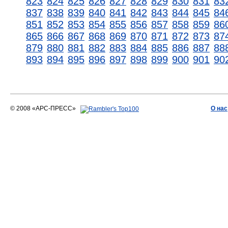
823
824
825
826
827
828
829
830
831
83
837
838
839
840
841
842
843
844
845
84
851
852
853
854
855
856
857
858
859
86
865
866
867
868
869
870
871
872
873
87
879
880
881
882
883
884
885
886
887
88
893
894
895
896
897
898
899
900
901
90
© 2008 «АРС-ПРЕСС»
О нас
АРС-ПРЕСС
О воде 