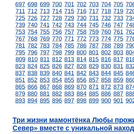
697
698
699
700
701
702
703
704
705
70
711
712
713
714
715
716
717
718
719
72
725
726
727
728
729
730
731
732
733
73
739
740
741
742
743
744
745
746
747
74
753
754
755
756
757
758
759
760
761
76
767
768
769
770
771
772
773
774
775
77
781
782
783
784
785
786
787
788
789
79
795
796
797
798
799
800
801
802
803
80
809
810
811
812
813
814
815
816
817
81
823
824
825
826
827
828
829
830
831
83
837
838
839
840
841
842
843
844
845
84
851
852
853
854
855
856
857
858
859
86
865
866
867
868
869
870
871
872
873
87
879
880
881
882
883
884
885
886
887
88
893
894
895
896
897
898
899
900
901
90
Три жизни мамонтёнка Любы прож
Север» вместе с уникальной нахо