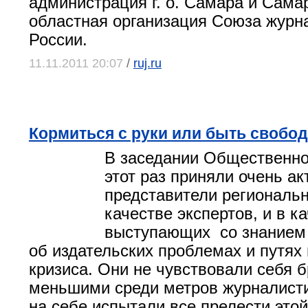
администрация г. о. Самара и Сама
областная организация Союза журн
России.
11.11.2011 20:07
/
ruj.ru
Кормиться с руки или быть свобо
В заседании Общественно
этот раз приняли очень ак
представители региональ
качестве экспертов, и в к
выступающих со знанием 
об издательских проблемах и путях
кризиса. Они не чувствовали себя 
меньшими среди метров журналисти
на себе испытали все прелести этой