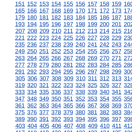
151
152
153
154
155
156
157
158
159
16
165
166
167
168
169
170
171
172
173
17
179
180
181
182
183
184
185
186
187
18
193
194
195
196
197
198
199
200
201
20
207
208
209
210
211
212
213
214
215
21
221
222
223
224
225
226
227
228
229
23
235
236
237
238
239
240
241
242
243
24
249
250
251
252
253
254
255
256
257
25
263
264
265
266
267
268
269
270
271
27
277
278
279
280
281
282
283
284
285
28
291
292
293
294
295
296
297
298
299
30
305
306
307
308
309
310
311
312
313
31
319
320
321
322
323
324
325
326
327
32
333
334
335
336
337
338
339
340
341
34
347
348
349
350
351
352
353
354
355
35
361
362
363
364
365
366
367
368
369
37
375
376
377
378
379
380
381
382
383
38
389
390
391
392
393
394
395
396
397
39
403
404
405
406
407
408
409
410
411
41